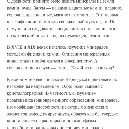
С древности принято было делить минералы на земли,
камни, руды. Затем — на камни, цветные камни, плавкие,
горючие, драгоценные, мягкие и землистые. Эти первые
классификации наметили генеральный путь науки. По
нему шли исследования специалистов и накапливался
практический опыт народных умельцев, рудознатцев.
В XVIII и XIX веках началось изучение минералов
методами физики и химии. Описания минеральных
видов стали приближаться к совершенству. А
совершенство в науке — тупик. Какой из него выход?
К новой минералогии мысль Вернадского двигалась по
нескольким направлениям. Одно было связано с
кристаллографией. В частности, с изучением
парагенезиса (одновременного образования) минералов,
изоморфизма (способности некоторых химических
элементов замещать друг друга, образуя как бы твердые
кристаллические растворы) и полиморфизма
(способности одинаковых по составу минералов