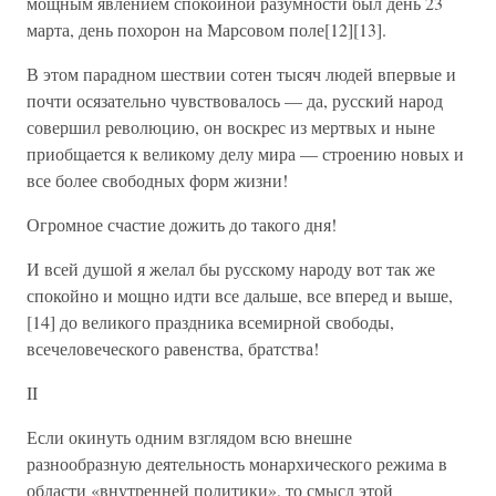
мощным явлением спокойной разумности был день 23
марта, день похорон на Марсовом поле[12][13].
В этом парадном шествии сотен тысяч людей впервые и
почти осязательно чувствовалось — да, русский народ
совершил революцию, он воскрес из мертвых и ныне
приобщается к великому делу мира — строению новых и
все более свободных форм жизни!
Огромное счастие дожить до такого дня!
И всей душой я желал бы русскому народу вот так же
спокойно и мощно идти все дальше, все вперед и выше,
[14] до великого праздника всемирной свободы,
всечеловеческого равенства, братства!
II
Если окинуть одним взглядом всю внешне
разнообразную деятельность монархического режима в
области «внутренней политики», то смысл этой