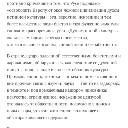
противно кричавшие о том, что Русь поднялась
«освободить Европу от оков ложной цивилизации духом
истинной культуры», эти, вероятно, искренние и тем
более несчастные люди быстро и сконфуженно замкнули
слишком красноречивые уста. «Дух истинной культуры»
оказался смрадом всяческого невежества,
отвратительного эгоизма, гнилой лени и беззаботности.
В стране, щедро одаренной естественными богатствами и
дарованиями, обнаружилась, как следствие ее духовной
нищеты, полная анархия во всех областях культуры.
Промышленность, техника — в зачаточном состоянии и
вне прочной связи с наукой; наука — где-то на задворках,
в темноте и под враждебным надзором чиновника;
искусство, ограниченное, искаженное цензурой,
оторвалось от общественности, погружено в поиски
новых форм, утратив жизненное, волнующее и
облагораживающее содержание.