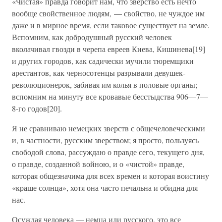
«Чистая» правда говорит нам, что зверство есть нечто
вообще свойственное людям, — свойство, не чуждое им
даже и в мирное время, если таковое существует на земле.
Вспомним, как добродушный русский человек
вколачивал гвозди в черепа евреев Киева, Кишинева[19]
и других городов, как садически мучили тюремщики
арестантов, как черносотенцы разрывали девушек-
революционерок, забивая им колья в половые органы;
вспомним на минуту все кровавые бесстыдства 906—7—
8-го годов[20].
Я не сравниваю немецких зверств с общечеловеческими
и, в частности, русским зверством; я просто, пользуясь
свободой слова, рассуждаю о правде сего, текущего дня,
о правде, созданной войною, и о «чистой» правде,
которая общезначима для всех времен и которая воистину
«краше солнца», хотя она часто печальна и обидна для
нас.
Осуждая человека — немца или русского, это все