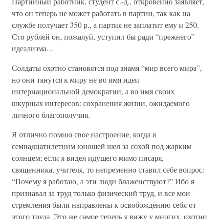
Партийный работник, студент с.-д., откровенно заявляет,
что он теперь не может работать в партии, так как на
службе получает 350 р., а партия не заплатит ему и 250.
Сто рублей он, пожалуй, уступил бы ради “прежнего”
идеализма…
Солдаты охотно становятся под знамя “мир всего мира”,
но они тянутся к миру не во имя идеи
интернациональной демократии, а во имя своих
шкурных интересов: сохранения жизни, ожидаемого
личного благополучия.
Я отлично помню свое настроение, когда я
семнадцатилетним юношей шел за сохой под жарким
солнцем; если я видел идущего мимо писаря,
священника, учителя, то непременно ставил себе вопрос:
“Почему я работаю, а эти люди блаженствуют?” Ибо я
признавал за труд только физический труд, и все мои
стремления были направлены к освобождению себя от
этого труда. Это же самое теперь я вижу у многих, охотно