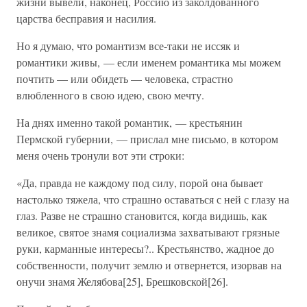
жизни вывели, наконец, Россию из заколдованного
царства бесправия и насилия.
Но я думаю, что романтизм все-таки не иссяк и
романтики живы, — если именем романтика мы можем
почтить — или обидеть — человека, страстно
влюбленного в свою идею, свою мечту.
На днях именно такой романтик, — крестьянин
Пермской губернии, — прислал мне письмо, в котором
меня очень тронули вот эти строки:
«Да, правда не каждому под силу, порой она бывает
настолько тяжела, что страшно оставаться с ней с глазу на
глаз. Разве не страшно становится, когда видишь, как
великое, святое знамя социализма захватывают грязные
руки, карманные интересы?.. Крестьянство, жадное до
собственности, получит землю и отвернется, изорвав на
онучи знамя Желябова[25], Брешковской[26].