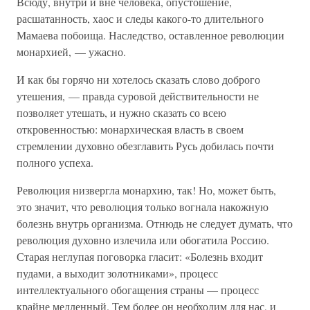
Всюду, внутри и вне человека, опустошение,
расшатанность, хаос и следы какого-то длительного
Мамаева побоища. Наследство, оставленное революции
монархией, — ужасно.
И как бы горячо ни хотелось сказать слово доброго
утешения, — правда суровой действительности не
позволяет утешать, и нужно сказать со всею
откровенностью: монархическая власть в своем
стремлении духовно обезглавить Русь добилась почти
полного успеха.
Революция низвергла монархию, так! Но, может быть,
это значит, что революция только вогнала накожную
болезнь внутрь организма. Отнюдь не следует думать, что
революция духовно излечила или обогатила Россию.
Старая неглупая поговорка гласит: «Болезнь входит
пудами, а выходит золотниками», процесс
интеллектуального обогащения страны — процесс
крайне медленный. Тем более он необходим для нас, и