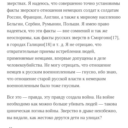
зверствах. Я надеюсь, что совершенно точно установимы
факты зверского отношения немецких солдат к солдатам
России, Франции, Англии, а также к мирному населению
Бельгии, Сербии, Румынии, Польши. Я имею право
надеяться, что эти факты — вне сомнений и так же
неоспоримы, как факты русских зверств в Сморгони[17],
в городах Галиции[18] и т. д. Я не отрицаю, что
отвратительные приемы истребления людей,
применяемые немцами, впервые допущены в деле
человекоубийства. Не могу отрицать, что отношение
немцев к русским военнопленным — гнусно, ибо знаю,
что отношение старой русской власти к немецким
военнопленным было тоже гнусным.
Все это — правда, эту правду создала война. На войне
необходимо как можно больше убивать людей — такова
циническая логика войны. Зверство в драке неизбежно,
вы видали, как жестоко дерутся дети на улицах?