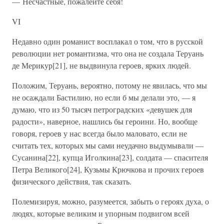
— Несчастные, пожалейте себя!
VI
Недавно один романист восплакал о том, что в русской
революции нет романтизма, что она не создала Теруань
де Мерикур[21], не выдвинула героев, ярких людей.
Положим, Теруань, вероятно, потому не явилась, что мы
не осаждали Бастилию, но если б мы делали это, — я
думаю, что из 50 тысяч петроградских «девушек для
радости», наверное, нашлись бы героини. Но, вообще
говоря, героев у нас всегда было маловато, если не
считать тех, которых мы сами неудачно выдумывали —
Сусанина[22], купца Иголкина[23], солдата — спасителя
Петра Великого[24], Кузьмы Крючкова и прочих героев
физического действия, так сказать.
Полемизируя, можно, разумеется, забыть о героях духа, о
людях, которые великим и упорным подвигом всей