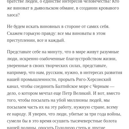
братстве людей, о единстве интересов человечества! Кто
же виноват в дьявольском обмане, в создании кровавого
хаоса?
Не будем искать виновных в стороне от самих себя.
Скажем горькую правду: все мы виноваты в этом
преступлении, все и каждый.
Представьте себе на минуту, что в мире живут разумные
люди, искренно озабоченные благоустройством жизни,
уверенные в своих творческих силах, представьте,
например, что нам, русским, нужно, в интересах развития
нашей промышленности, прорыть Риго-Херсонский
канал, чтобы соединить Балтийское море с Черным —
дело, о котором мечтал еще Петр Великий. И вот, вместо
того, чтобы посылать на убой миллионы людей, мы
посылаем часть их на эту работу, нужную стране, всему
ее народу. Я уверен, что люди, убитые за три года войны,
сумели бы в это время осушить тысячеверстные болота
нашей родины, оросить Голодную степь и другие