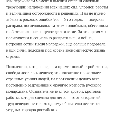
Мы переживаем момент в высшей степени сложный,
требующий напряжения всех наших сил, упорной работы
и величайшей осторожности в решениях. Нам не нужно
забывать роковых ошибок 905—6-го годов, — зверская
расправа, последовавшая за этими ошибками, обессилила
и обезглавила нас на целое десятилетие. За это время мы
политически и социально развратились, а война,
истребив сотни тысяч молодежи, еще больше подорвала
наши силы, подорвав под корень экономическую жизнь
страны.
Поколению, которое первым примет новый строй жизни,
свобода досталась дешево; это поколение плохо знает
страшные усилия людей, на протяжении целого века
постепенно разрушавших мрачную крепость русского
монархизма. Обыватель не знал той адовой, кротовой
работы, которая сделана для него, — этот каторжный
труд неведом не только одному обывателю десятисот
уездных городов российских.