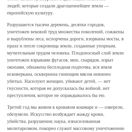
людей, которые создали драгоценнейшее земли —
европейскую культуру.
Разрушаются тысячи деревень, десятки городов,
уничтожен вековой труд множества поколений, сожжены
и вырублены леса, испорчены дороги, взорваны мосты, в
прахе и пепле сокровища земли, созданные упорным,
мучительным трудом человека. Плодоносный слой земли
уничтожен взрывами фугасов, мин, снарядов, изрыт
окопами, обнажена бесплодная подпочва, вся земля
исковеркана, осквернена гниющим мясом невинно
убитых. Насилуют женщин, убивают детей, — нет
гнусности, которая не допускалась бы войной, нет
преступления, которое не оправдывалось бы ею.
Третий год мы живем в кровавом кошмаре и — озверели,
обезумели. Искусство возбуждает жажду крови,
убийства, разрушения; наука, изнасилованная
милитаризмом, покорно служит массовому уничтожению