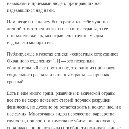
навыками и приемами людей, презиравших нас,
издевавшихся над нами.
Нам негде и не на чем было развить в себе чувство
личной ответственности за несчастия страны, за ее
постыдную жизнь, мы отравлены трупным ядом
издохшего монархизма.
Публикуемые в газетах списки «секретных сотрудников
Охранного отделения»[11] — это позорный
обвинительный акт против нас, это один из признаков
социального распада и гниения страны, — признак
грозный.
Есть и еще много грязи, ржавчины и всяческой отравы,
все это не скоро исчезнет; старый порядок разрушен
физически, но духовно он остается жить и вокруг нас, и в
нас самих. Многоглавая гидра невежества, варварства,
глупости, пошлости и хамства не убита; она испугана,
спряталась, но не потеряла способности пожирать живые