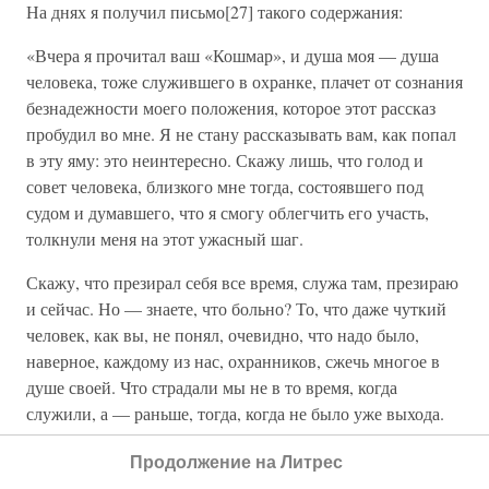
На днях я получил письмо[27] такого содержания:
«Вчера я прочитал ваш «Кошмар», и душа моя — душа
человека, тоже служившего в охранке, плачет от сознания
безнадежности моего положения, которое этот рассказ
пробудил во мне. Я не стану рассказывать вам, как попал
в эту яму: это неинтересно. Скажу лишь, что голод и
совет человека, близкого мне тогда, состоявшего под
судом и думавшего, что я смогу облегчить его участь,
толкнули меня на этот ужасный шаг.
Скажу, что презирал себя все время, служа там, презираю
и сейчас. Но — знаете, что больно? То, что даже чуткий
человек, как вы, не понял, очевидно, что надо было,
наверное, каждому из нас, охранников, сжечь многое в
душе своей. Что страдали мы не в то время, когда
служили, а — раньше, тогда, когда не было уже выхода.
Что общество, которое сейчас бросает в нас грязью, не
Продолжение на Литрес
поддержало нас, не протянуло нам руки помощи и тогда.