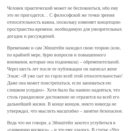
Человек практический может не беспокоиться, ибо ему
это не пригодится… С философской же точки зрения
относительность важна, поскольку изменяет концепцию
пространства-времени, необходимую для умозрительных
догадок и рассуждений.
Временами и сам Эйнштейн находил свою теорию (или,
по крайней мере, бурю вопросов и повышенного
внимания, которые она поднимала) – обременительной.
Через шесть лет после ее публикации он написал жене
Эльзе: «Я уже сыт по горло всей этой относительностью!
Даже она может поистрепаться, если заниматься ею
слишком усердно». Хотя было бы наивно надеяться, что
столь грандиозное достижение не отразится на всей его
дальнейшей жизни. В конце концов, никто никогда не
утверждал, что мыслить масштабно – занятие безопасное.
Ведь что ни говори, а Эйнштейн захотел углубиться в
«гармонию космоса» – и это ему удалось. В статье «Что