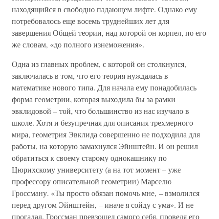
находящийся в свободно падающем лифте. Однако ему
потребовалось еще восемь труднейших лет для
завершения Общей теории, над которой он корпел, по его
же словам, «до полного изнеможения».
Одна из главных проблем, с которой он столкнулся,
заключалась в том, что его теория нуждалась в
математике нового типа. Для начала ему понадобилась
форма геометрии, которая выходила бы за рамки
эвклидовой – той, что большинство из нас изучало в
школе. Хотя и безупречная для описания трехмерного
мира, геометрия Эвклида совершенно не подходила для
работы, на которую замахнулся Эйнштейн. И он решил
обратиться к своему старому однокашнику по
Цюрихскому университету (а на тот момент – уже
профессору описательной геометрии) Марселю
Гроссману. «Ты просто обязан помочь мне, – взмолился
перед другом Эйнштейн, – иначе я сойду с ума». И не
прогадал. Гроссман превзошел самого себя, проведя его