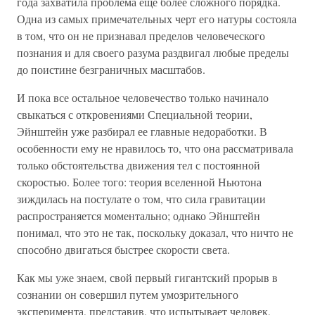
года захватила проблема еще более сложного порядка.
Одна из самых примечательных черт его натуры состояла
в том, что он не признавал пределов человеческого
познания и для своего разума раздвигал любые пределы
до поистине безграничных масштабов.
И пока все остальное человечество только начинало
свыкаться с откровениями Специальной теории,
Эйнштейн уже разбирал ее главные недоработки. В
особенности ему не нравилось то, что она рассматривала
только обстоятельства движения тел с постоянной
скоростью. Более того: теория вселенной Ньютона
зиждилась на постулате о том, что сила гравитации
распространяется моментально; однако Эйнштейн
понимал, что это не так, поскольку доказал, что ничто не
способно двигаться быстрее скорости света.
Как мы уже знаем, свой первый гигантский прорыв в
сознании он совершил путем умозрительного
эксперимента, представив, что испытывает человек,