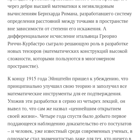
через дебри высшей математики к неэвклидовым
вычислениям Бернхарда Римана, разработавшего систему
определения расстояний между точками в пространстве
вне зависимости от степени его искажения. А
дифференциальное исчисление итальянца Греорио
Риччи-Курбастро сыграло решающую роль в разработке
новых тензоров (математических конструкций высокой
сложности, которыми пользуются в многомерном
пространстве).
К концу 1915 года Эйнштейн пришел к убеждению, что
принципиально улучшил свою теорию и заполучил все
математические инструменты для ее подтверждения.
Уложив эти разработки в серию из четырех лекций, он
вывел то, что сам же назвал «ценнейшим открытием
своей жизни». Четыре года спустя было добыто первое
поддающееся наблюдению доказательство его постулатов
– и человек, уже известный среди современных ученых, в
одночасье стал знаменитостью даже для тех, кто ничего в