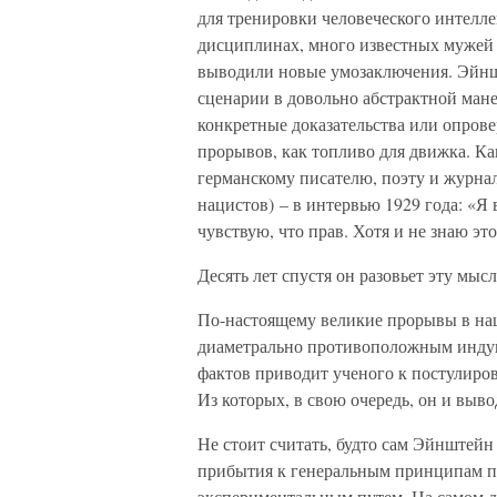
для тренировки человеческого интеллек
дисциплинах, много известных мужей с
выводили новые умозаключения. Эйнш
сценарии в довольно абстрактной мане
конкретные доказательства или опров
прорывов, как топливо для движка. Ка
германскому писателю, поэту и журнал
нацистов) – в интервью 1929 года: «
чувствую, что прав. Хотя и не знаю это
Десять лет спустя он разовьет эту мыс
По-настоящему великие прорывы в на
диаметрально противоположным индук
фактов приводит ученого к постулиров
Из которых, в свою очередь, он и выв
Не стоит считать, будто сам Эйнштейн
прибытия к генеральным принципам п
экспериментальным путем. На самом де