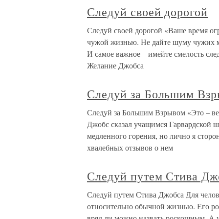
Следуй своей дорогой
Следуй своей дорогой «Ваше время огр
чужой жизнью. Не дайте шуму чужих 
И самое важное – имейте смелость сл
Желание Джобса
Следуй за Большим Вз
Следуй за Большим Взрывом «Это – вех
Джобс сказал учащимся Гарвардской ш
медленного горения, но лично я стор
хвалебных отзывов о нем
Следуй путем Стива Дж
Следуй путем Стива Джобса Для челов
относительно обычной жизнью. Его род
вряд ли можно назвать роскошным. А у