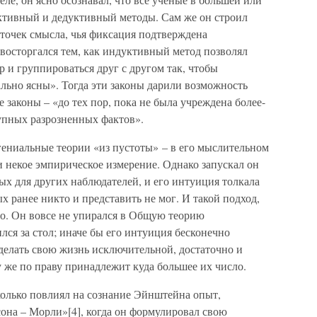
тивный и дедуктивный методы. Сам же он строил
точек смысла, чья фиксация подтверждена
осторгался тем, как индуктивный метод позволял
 и группироваться друг с другом так, чтобы
льно ясны». Тогда эти законы дарили возможность
 законы – «до тех пор, пока не была учреждена более-
тупных разрозненных фактов».
 гениальные теории «из пустоты» – в его мыслительном
и некое эмпирическое измерение. Однако запускал он
ых для других наблюдателей, и его интуиция толкала
х ранее никто и представить не мог. И такой подход,
то. Он вовсе не упирался в Общую теорию
ился за стол; иначе бы его интуиция бесконечно
 сделать свою жизнь исключительной, достаточно и
 же по праву принадлежит куда большее их число.
колько повлиял на сознание Эйнштейна опыт,
она – Морли»[4], когда он формулировал свою