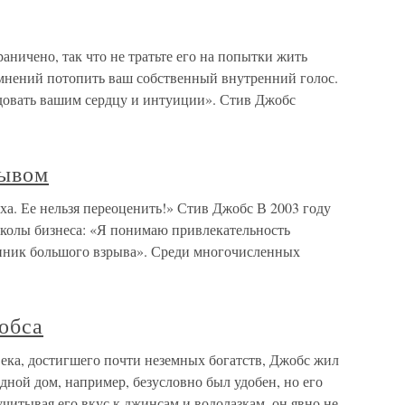
аничено, так что не тратьте его на попытки жить
мнений потопить ваш собственный внутренний голос.
едовать вашим сердцу и интуиции». Стив Джобс
рывом
а. Ее нельзя переоценить!» Стив Джобс В 2003 году
колы бизнеса: «Я понимаю привлекательность
онник большого взрыва». Среди многочисленных
обса
ека, достигшего почти неземных богатств, Джобс жил
ной дом, например, безусловно был удобен, но его
читывая его вкус к джинсам и водолазкам, он явно не