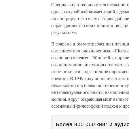
Специальную теорию относительности. 
однако случайный комментарий, сдела
иллюстрирует его веру в старое добро
справедливости своих принципов еще д
результатах».
В современном употреблении интуиция
озарением или вдохновением. «Шестое 
его остается неясен. Эйнштейн, впроч
его пониманию, интуиция пользуется и
источники эти – органичное порожден
воедино. В 1949 году он написал докт
неожиданно и в большой степени интуи
интеллектуального опыта, накопленног
молния, вдруг озаряющая мозг великого
осознанный философский подход к пр
Более 800 000 книг и аудио