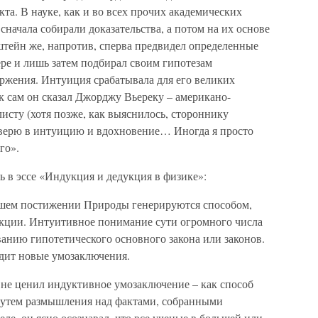
та. В науке, как и во всех прочих академических
начала собирали доказательства, а потом на их основе
тейн же, напротив, сперва предвидел определенные
ре и лишь затем подбирал своим гипотезам
ержения. Интуиция срабатывала для его великих
к сам он сказал Джорджу Вьереку – американо-
исту (хотя позже, как выяснилось, стороннику
Я верю в интуицию и вдохновение… Иногда я просто
го».
ль в эссе «Индукция и дедукция в физике»:
шем постижении Природы генерируются способом,
ции. Интуитивное понимание сути огромного числа
анию гипотетического основного закона или законов.
одит новые умозаключения.
 не ценил индуктивное умозаключение – как способ
утем размышления над фактами, собранными
ле, он ясно осознавал, что все ученые в большей или