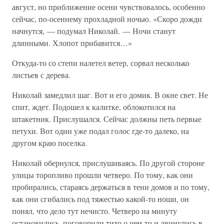
август, но приближение осени чувствовалось, особенно
сейчас, по-осеннему прохладной ночью. «Скоро дожди
начнутся, — подумал Николай. — Ночи станут
длинными. Хлопот прибавится…»
Откуда-то со степи налетел ветер, сорвал несколько
листьев с дерева.
Николай замедлил шаг. Вот и его домик. В окне свет. Не
спит, ждет. Подошел к калитке, облокотился на
штакетник. Прислушался. Сейчас должны петь первые
петухи. Вот один уже подал голос где-то далеко, на
другом краю поселка.
Николай обернулся, прислушиваясь. По другой стороне
улицы торопливо прошли четверо. По тому, как они
пробирались, стараясь держаться в тени домов и по тому,
как они сгибались под тяжестью какой-то ноши, он
понял, что дело тут нечисто. Четверо на минуту
остановились, поговорили тихо о чем-то и двинулись в