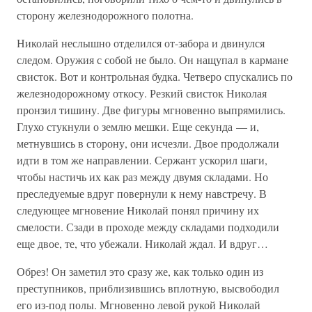
сторону железнодорожного полотна.
Николай неслышно отделился от-забора и двинулся
следом. Оружия с собой не было. Он нащупал в кармане
свисток. Вот и контрольная будка. Четверо спускались по
железнодорожному откосу. Резкий свисток Николая
пронзил тишину. Две фигуры мгновенно выпрямились.
Глухо стукнули о землю мешки. Еще секунда — и,
метнувшись в сторону, они исчезли. Двое продолжали
идти в том же направлении. Сержант ускорил шаги,
чтобы настичь их как раз между двумя складами. Но
преследуемые вдруг повернули к нему навстречу. В
следующее мгновение Николай понял причину их
смелости. Сзади в проходе между складами подходили
еще двое, те, что убежали. Николай ждал. И вдруг…
Обрез! Он заметил это сразу же, как только один из
преступников, приблизившись вплотную, высвободил
его из-под полы. Мгновенно левой рукой Николай