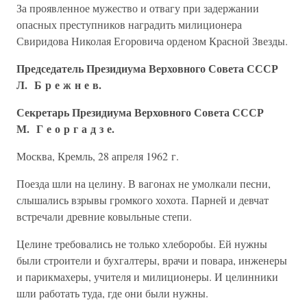
За проявленное мужество и отвагу при задержании
опасных преступников наградить милиционера
Свиридова Николая Егоровича орденом Красной Звезды.
Председатель Президиума Верховного Совета СССР
Л. Б р е ж н е в.
Секретарь Президиума Верховного Совета СССР
М. Г е о р г а д з е.
Москва, Кремль, 28 апреля 1962 г.
Поезда шли на целину. В вагонах не умолкали песни,
слышались взрывы громкого хохота. Парней и девчат
встречали древние ковыльные степи.
Целине требовались не только хлеборобы. Ей нужны
были строители и бухгалтеры, врачи и повара, инженеры
и парикмахеры, учителя и милиционеры. И целинники
шли работать туда, где они были нужны.