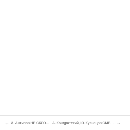
←
→
И. Антипов НЕ СКЛОНИВ ГОЛОВЫ
А. Кондратский, Ю. Кузнецов СМЕРТЬЮ ПОБЕДИВШИЙ