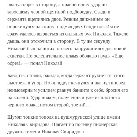
рванул обрез в сторону, а правой нанес удар по
заросшему черной щетиной подбородку. Сзади в
сержанта вцепились двое. Резким движением он
опрокинулся на спину, подмяв двух бандитов. Им не
сразу удалось вырваться из сильных рук Николая. Тяжело
дыша, они отскочили в сторону. В ту же секунду
Николай был на ногах, он весь напружинился для новой
схватки. Но ослепительное пламя обожгло грудь. «Еще
обрез!» — понял Николай.
Бандиты стояли, ожидая, когда сержант рухнет от этого
выстрела в упор. Но он вдруг качнулся и шагнул вперед,
неимоверным усилием рванул бандита к себе, бросил его
на колени. Удар ножом, полученный уже из плотного
черного мрака, потом второй, третий…
Шумят тонкие тополя на кушмурунской улице имени
Николая Свиридова. Шагает по поселку пионерская
дружина имени Николая Свиридова.