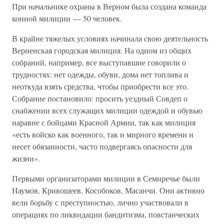
При начальнике охраны в Верном была создана команда
конной милиции — 50 человек.
В крайне тяжелых условиях начинала свою деятельность
Верненская городская милиция. На одном из общих
собраний, например, все выступавшие говорили о
трудностях: нет одежды, обуви, дома нет топлива и
неоткуда взять средства, чтобы приобрести все это.
Собрание постановило: просить уездный Совдеп о
снабжении всех служащих милиции одеждой и обувью
наравне с бойцами Красной Армии, так как милиция
«есть войско как военного, так и мирного времени и
несет обязанности, часто подвергаясь опасности для
жизни».
Первыми организаторами милиции в Семиречье были
Наумов, Кривошеев, Кособоков, Масанчи. Они активно
вели борьбу с преступностью, лично участвовали в
операциях по ликвидации бандитизма, повстанческих