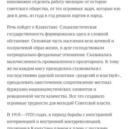
невозможно отделить работу милиции от истории
советского общества, от тех огромных задач, которые изо
дня в день, из года в год решали партия и народ.
Речь пойдет о Казахстане. Социалистическая
государственность формировалась здесь в сложной
обстановке. Основная часть населения вела кочевой и
полукочевой образ жизни, в ауле господствовали
патриархально-феодальные отношения. Сказывалась
малочисленность промышленного пролетариата. К тому
же на каждом шагу приходилось сталкиваться с
последствиями царской политики «разделяй и властвуй»,
преодолевать ожесточенное сопротивление местных
буржуазно-националистических элементов и
реакционной части казачества. Все это создавало
огромные трудности для молодой Советской власти.
В 1918—1920 годах, в период борьбы с иностранной
интервенцией и внутренней контрреволюцией,
трудящиеся Казахстана плечом к плечу с русскими