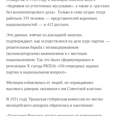
«бедняков из угнетенных мусульман», а также и «русских
без колонизаторского духа». Только в семи уездах тогда
работало 355 человек — представителей коренных
национальностей — и 412 русских.
Эти данные, взятые из докладной записки,
подтверждают, как осуществлялся на деле курс партии —
решительная борьба с великодержавным
(колонизаторским) шовинизмом и с местным
национализмом. Так это было сформулировано в
резолюции X съезда РКП(б) «Об очередных задачах
партии в национальном вопросе».
Милиция избавлялась от людей, не оправдавших
высокого доверия, оказанного им Советской властью.
В 1921 году Уральская губернская комиссия по чистке
милицейского аппарата обратилась к населению:
«Граждане! Началась чистка милиции от взяточников,