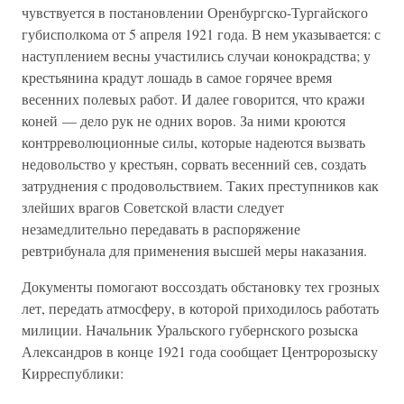
чувствуется в постановлении Оренбургско-Тургайского
губисполкома от 5 апреля 1921 года. В нем указывается: с
наступлением весны участились случаи конокрадства; у
крестьянина крадут лошадь в самое горячее время
весенних полевых работ. И далее говорится, что кражи
коней — дело рук не одних воров. За ними кроются
контрреволюционные силы, которые надеются вызвать
недовольство у крестьян, сорвать весенний сев, создать
затруднения с продовольствием. Таких преступников как
злейших врагов Советской власти следует
незамедлительно передавать в распоряжение
ревтрибунала для применения высшей меры наказания.
Документы помогают воссоздать обстановку тех грозных
лет, передать атмосферу, в которой приходилось работать
милиции. Начальник Уральского губернского розыска
Александров в конце 1921 года сообщает Центророзыску
Кирреспублики: