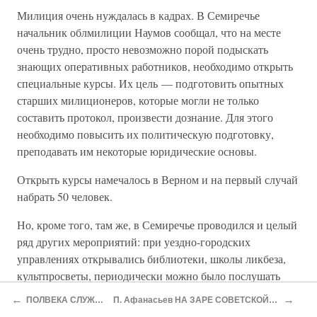
Милиция очень нуждалась в кадрах. В Семиречье
начальник облмилиции Наумов сообщал, что на месте
очень трудно, просто невозможно порой подыскать
знающих оперативных работников, необходимо открыть
специальные курсы. Их цель — подготовить опытных
старших милиционеров, которые могли не только
составить протокол, произвести дознание. Для этого
необходимо повысить их политическую подготовку,
преподавать им некоторые юридические основы.
Открыть курсы намечалось в Верном и на первый случай
набрать 50 человек.
Но, кроме того, там же, в Семиречье проводился и целый
ряд других мероприятий: при уездно-городских
управлениях открывались библиотеки, школы ликбеза,
культпросветы, периодически можно было послушать
беседу о политическом моменте. Старались даже
←
→
ПОЛВЕКА СЛУЖЕНИЯ НАРОДУ
П. Афанасьев НА ЗАРЕ СОВЕТСКОЙ ВЛАСТИ (1919—1920 годы)
организовать театральные и хоровые секции.