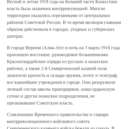
Весной и летом 1918 года на большей части Казахстана
власть была захвачена контрреволюцией. Многие
территории оказались отрезанными от центральных
районов Советской России. В то время милиция главным
образом действовала в городах, уездных и губернских
центрах.
В городе Верном (Алма-Ате) в ночь на 3 марта 1918 года
произошло восстание, руководимое большевиками.
Красногвардейские отряды из русских и казахских
рабочих, а также 2-й Семиреченский казачий полк
захватили крепость и склады оружия, почту и телеграф,
все важнейшие учреждения в городе. Они разоружили
личный состав школы прапорщиков, алаш-ордынскую
сотню и другие воинские подразделения, не
признававшие Советскую власть.
Ставленники Временного правительства и главари
контрреволюционного войскового совета
Семиреченского казачьего войска бежали из города. В