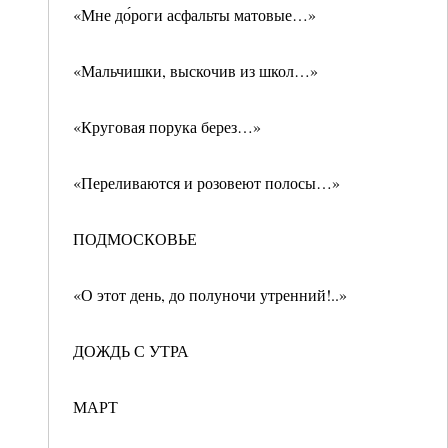
«Мне до́роги асфальты матовые…»
«Мальчишки, выскочив из школ…»
«Круговая порука берез…»
«Переливаются и розовеют полосы…»
ПОДМОСКОВЬЕ
«О этот день, до полуночи утренний!..»
ДОЖДЬ С УТРА
МАРТ