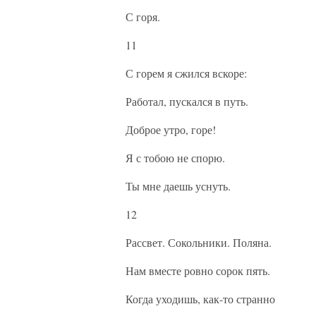
С горя.
11
С горем я сжился вскоре:
Работал, пускался в путь.
Доброе утро, горе!
Я с тобою не спорю.
Ты мне даешь уснуть.
12
Рассвет. Сокольники. Поляна.
Нам вместе ровно сорок пять.
Когда уходишь, как-то странно