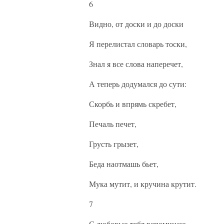
6
Видно, от доски и до доски
Я перелистал словарь тоски,
Знал я все слова наперечет,
А теперь додумался до сути:
Скорбь и впрямь скребет,
Печаль печет,
Грусть грызет,
Беда наотмашь бьет,
Мука мутит, и кручина крутит.
7
С любовью тебя вспоминаю,