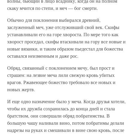
волны, бьющий в лицо всаднику, когда он на полном
скаку мчится по степи, и меч — бог смерти.
Обычно для поклонения выбирался древний,
заслуженный меч, уже отслуживший свой век. Скифы
устанавливали его на горе хвороста. По мере того как
хворост проседал, скифы втаскивали на гору все новые и
новые вязанки, и таким образом пьедестал для божества
оставался неизменным и даже рос.
Обряд, связанный с поклонением мечу, был прост и
страшен: на лезвие меча лили свежую кровь убитых
врагов. Ржавеющее божество требовало все новых и
новых жертв.
И еще одно назначение было у меча. Когда друзья хотели,
чтобы их дружба сохранилась до конца дней и стала
братством, они совершали обряд побратимства. В
большую чашу наливали вино, потом побратимы делали
надрезы на руках и смешивали в вине свою кровь, после