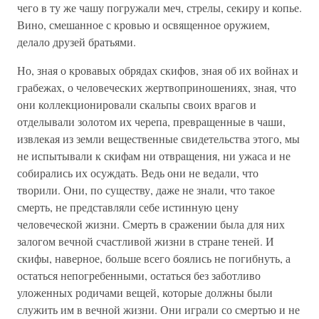
чего в ту же чашу погружали меч, стрелы, секиру и копье.
Вино, смешанное с кровью и освященное оружием,
делало друзей братьями.
Но, зная о кровавых обрядах скифов, зная об их войнах и
грабежах, о человеческих жертвоприношениях, зная, что
они коллекционировали скальпы своих врагов и
отделывали золотом их черепа, превращенные в чаши,
извлекая из земли вещественные свидетельства этого, мы
не испытывали к скифам ни отвращения, ни ужаса и не
собирались их осуждать. Ведь они не ведали, что
творили. Они, по существу, даже не знали, что такое
смерть, не представляли себе истинную цену
человеческой жизни. Смерть в сражении была для них
залогом вечной счастливой жизни в стране теней. И
скифы, наверное, больше всего боялись не погибнуть, а
остаться непогребенными, остаться без заботливо
уложенных родичами вещей, которые должны были
служить им в вечной жизни. Они играли со смертью и не