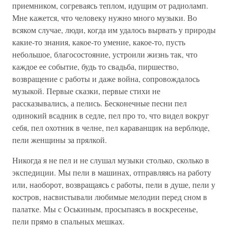
приемником, согреваясь теплом, идущим от радиоламп.
Мне кажется, что человеку нужно много музыки. Во
всяком случае, люди, когда им удалось вырвать у природы
какие-то знания, какое-то умение, какое-то, пусть
небольшое, благосостояние, устроили жизнь так, что
каждое ее событие, будь то свадьба, пиршество,
возвращение с работы и даже война, сопровождалось
музыкой. Первые сказки, первые стихи не
рассказывались, а пелись. Бесконечные песни пел
одинокий всадник в седле, пел про то, что видел вокруг
себя, пел охотник в челне, пел караванщик на верблюде,
пели женщины за прялкой.
Никогда я не пел и не слушал музыки столько, сколько в
экспедиции. Мы пели в машинах, отправляясь на работу
или, наоборот, возвращаясь с работы, пели в душе, пели у
костров, насвистывали любимые мелодии перед сном в
палатке. Мы с Оськиным, просыпаясь в воскресенье,
пели прямо в спальных мешках.