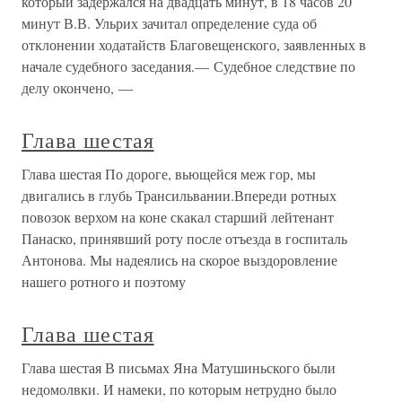
который задержался на двадцать минут, в 18 часов 20
минут В.В. Ульрих зачитал определение суда об
отклонении ходатайств Благовещенского, заявленных в
начале судебного заседания.— Судебное следствие по
делу окончено, —
Глава шестая
Глава шестая По дороге, вьющейся меж гор, мы
двигались в глубь Трансильвании.Впереди ротных
повозок верхом на коне скакал старший лейтенант
Панаско, принявший роту после отъезда в госпиталь
Антонова. Мы надеялись на скорое выздоровление
нашего ротного и поэтому
Глава шестая
Глава шестая В письмах Яна Матушиньского были
недомолвки. И намеки, по которым нетрудно было