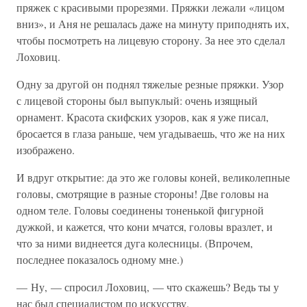
пряжек с красивыми прорезями. Пряжки лежали «лицом
вниз», и Аня не решалась даже на минуту приподнять их,
чтобы посмотреть на лицевую сторону. За нее это сделал
Лоховиц.
Одну за другой он поднял тяжелые резные пряжки. Узор
с лицевой стороны был выпуклый: очень изящный
орнамент. Красота скифских узоров, как я уже писал,
бросается в глаза раньше, чем угадываешь, что же на них
изображено.
И вдруг открытие: да это же головы коней, великолепные
головы, смотрящие в разные стороны! Две головы на
одном теле. Головы соединены тоненькой фигурной
дужкой, и кажется, что кони мчатся, головы вразлет, и
что за ними виднеется дуга колесницы. (Впрочем,
последнее показалось одному мне.)
— Ну, — спросил Лоховиц, — что скажешь? Ведь ты у
нас был специалистом по искусству.