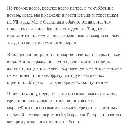
Но громче всего, веселее всего пелось в те субботние
вечера, когда мы выезжали в гости к нашим товарищам
на Уйгарак. Мы с Оськиным обычно оставались там
ночевать и заранее брали раскладушки. Тридцать
километров по степи, по саксауловому и тамарисковому
лесу, по гладким светлым такырам.
В полдень пространства такыров начинали сверкать, как
вода. В них отражались кусты, теперь они казались
аллеями, рощами. Студент Королев, увидев этот феномен
из машины, произнес фразу, которую мы высоко
оценили: «Мираж — очковтирательство пустыни».
И вот, наконец, перед глазами возникал высокий холм,
где виднелись холмики отвалов, похожие на
муравейники, а на самом его мысу, среди еле заметных
насыпей, вставал огромный уйгаракский курган, равного
которому в здешних местах не было.