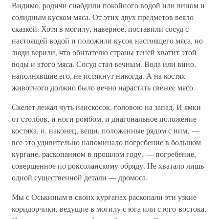
Видимо, родичи снабдили покойного водой или вином и
солидным куском мяса. От этих двух предметов веяло
сказкой. Хотя в могилу, наверное, поставили сосуд с
настоящей водой и положили кусок настоящего мяса, но
люди верили, что обитателю страны теней хватит этой
воды и этого мяса. Сосуд стал вечным. Вода или вино,
наполнявшие его, не иссякнут никогда. А на костях
животного должно было вечно нарастать свежее мясо.
Скелет лежал чуть наискосок, головою на запад. И ямки
от столбов, и ноги ромбом, и диагональное положение
костяка, и, наконец, вещи, положенные рядом с ним, —
все это удивительно напоминало погребение в большом
кургане, раскопанном в прошлом году, — погребение,
совершенное по роксоланскому обряду. Не хватало лишь
одной существенной детали — дромоса.
Мы с Оськиным в своих курганах раскопали эти узкие
коридорчики, ведущие в могилу с юга или с юго-востока.