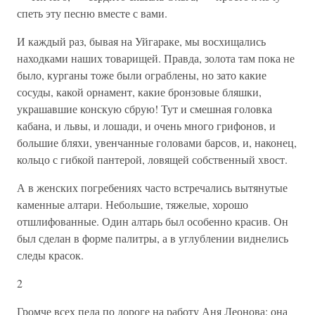
спеть эту песню вместе с вами.
И каждый раз, бывая на Уйгараке, мы восхищались
находками наших товарищей. Правда, золота там пока не
было, курганы тоже были ограблены, но зато какие
сосуды, какой орнамент, какие бронзовые бляшки,
украшавшие конскую сбрую! Тут и смешная головка
кабана, и львы, и лошади, и очень много грифонов, и
большие бляхи, увенчанные головами барсов, и, наконец,
кольцо с гибкой пантерой, ловящей собственный хвост.
А в женских погребениях часто встречались вытянутые
каменные алтари. Небольшие, тяжелые, хорошо
отшлифованные. Один алтарь был особенно красив. Он
был сделан в форме палитры, а в углублении виднелись
следы красок.
2
Громче всех пела по дороге на работу Аня Леонова: она