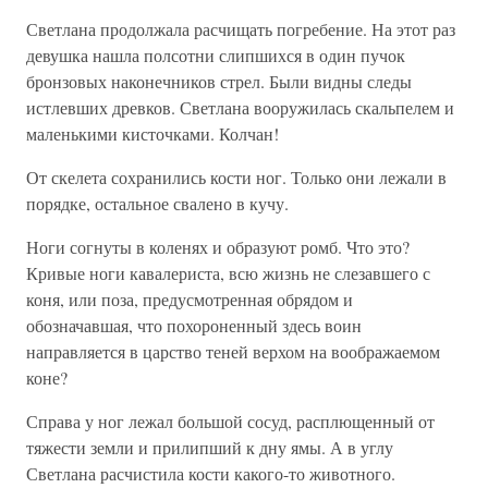
Светлана продолжала расчищать погребение. На этот раз
девушка нашла полсотни слипшихся в один пучок
бронзовых наконечников стрел. Были видны следы
истлевших древков. Светлана вооружилась скальпелем и
маленькими кисточками. Колчан!
От скелета сохранились кости ног. Только они лежали в
порядке, остальное свалено в кучу.
Ноги согнуты в коленях и образуют ромб. Что это?
Кривые ноги кавалериста, всю жизнь не слезавшего с
коня, или поза, предусмотренная обрядом и
обозначавшая, что похороненный здесь воин
направляется в царство теней верхом на воображаемом
коне?
Справа у ног лежал большой сосуд, расплющенный от
тяжести земли и прилипший к дну ямы. А в углу
Светлана расчистила кости какого-то животного.