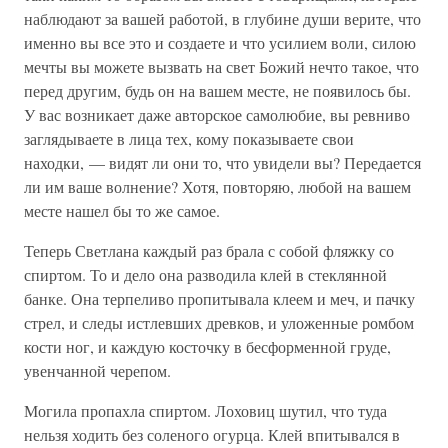
наблюдают за вашей работой, в глубине души верите, что
именно вы все это и создаете и что усилием воли, силою
мечты вы можете вызвать на свет Божий нечто такое, что
перед другим, будь он на вашем месте, не появилось бы.
У вас возникает даже авторское самолюбие, вы ревниво
заглядываете в лица тех, кому показываете свои
находки, — видят ли они то, что увидели вы? Передается
ли им ваше волнение? Хотя, повторяю, любой на вашем
месте нашел бы то же самое.
Теперь Светлана каждый раз брала с собой фляжку со
спиртом. То и дело она разводила клей в стеклянной
банке. Она терпеливо пропитывала клеем и меч, и пачку
стрел, и следы истлевших древков, и уложенные ромбом
кости ног, и каждую косточку в бесформенной груде,
увенчанной черепом.
Могила пропахла спиртом. Лоховиц шутил, что туда
нельзя ходить без соленого огурца. Клей впитывался в