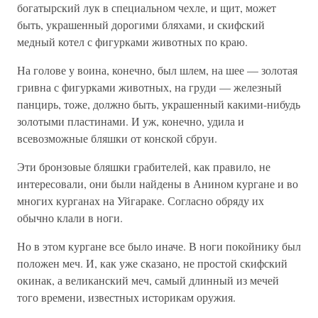
богатырский лук в специальном чехле, и щит, может
быть, украшенный дорогими бляхами, и скифский
медный котел с фигурками животных по краю.
На голове у воина, конечно, был шлем, на шее — золотая
гривна с фигурками животных, на груди — железный
панцирь, тоже, должно быть, украшенный какими-нибудь
золотыми пластинами. И уж, конечно, удила и
всевозможные бляшки от конской сбруи.
Эти бронзовые бляшки грабителей, как правило, не
интересовали, они были найдены в Анином кургане и во
многих курганах на Уйгараке. Согласно обряду их
обычно клали в ноги.
Но в этом кургане все было иначе. В ноги покойнику был
положен меч. И, как уже сказано, не простой скифский
окинак, а великанский меч, самый длинный из мечей
того времени, известных историкам оружия.