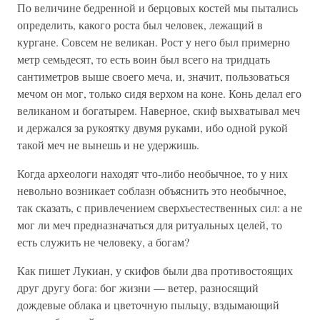
По величине бедренной и берцовых костей мы пытались
определить, какого роста был человек, лежащий в
кургане. Совсем не великан. Рост у него был примерно
метр семьдесят, то есть воин был всего на тридцать
сантиметров выше своего меча, и, значит, пользоваться
мечом он мог, только сидя верхом на коне. Конь делал его
великаном и богатырем. Наверное, скиф выхватывал меч
и держался за рукоятку двумя руками, ибо одной рукой
такой меч не вынешь и не удержишь.
Когда археологи находят что-либо необычное, то у них
невольно возникает соблазн объяснить это необычное,
так сказать, с привлечением сверхъестественных сил: а не
мог ли меч предназначаться для ритуальных целей, то
есть служить не человеку, а богам?
Как пишет Лукиан, у скифов были два противостоящих
друг другу бога: бог жизни — ветер, разносящий
дождевые облака и цветочную пыльцу, вздымающий