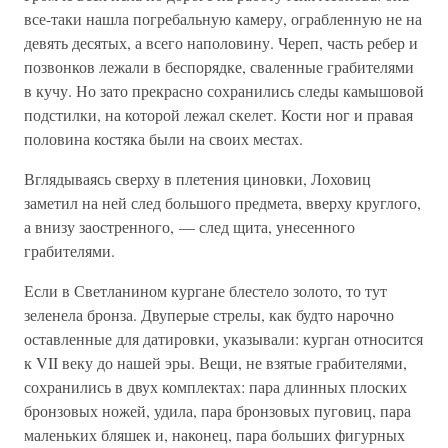
все-таки нашла погребальную камеру, ограбленную не на
девять десятых, а всего наполовину. Череп, часть ребер и
позвонков лежали в беспорядке, сваленные грабителями
в кучу. Но зато прекрасно сохранились следы камышовой
подстилки, на которой лежал скелет. Кости ног и правая
половина костяка были на своих местах.
Вглядываясь сверху в плетения циновки, Лоховиц
заметил на ней след большого предмета, вверху круглого,
а внизу заостренного, — след щита, унесенного
грабителями.
Если в Светланином кургане блестело золото, то тут
зеленела бронза. Двуперые стрелы, как будто нарочно
оставленные для датировки, указывали: курган относится
к VII веку до нашей эры. Вещи, не взятые грабителями,
сохранились в двух комплектах: пара длинных плоских
бронзовых ножей, удила, пара бронзовых пуговиц, пара
маленьких бляшек и, наконец, пара больших фигурных