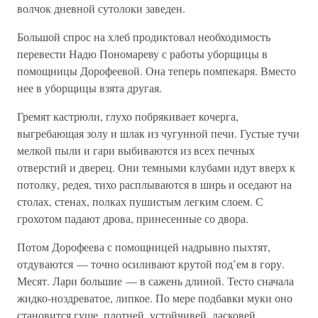
волчок дневной сутолоки заведен.
Большой спрос на хлеб продиктовал необходимость
перевести Надю Пономареву с работы уборщицы в
помощницы Дорофеевой. Она теперь помпекаря. Вместо
нее в уборщицы взята другая.
Гремят кастрюли, глухо побрякивает кочерга,
выгребающая золу и шлак из чугунной печи. Густые тучи
мелкой пыли и гари выбиваются из всех печных
отверстий и дверец. Они темными клубами идут вверх к
потолку, редея, тихо расплываются в ширь и оседают на
столах, стенах, полках пушистым легким слоем. С
грохотом падают дрова, принесенные со двора.
Потом Дорофеева с помощницей надрывно пыхтят,
отдуваются — точно осиливают крутой под’ем в гору.
Месят. Лари большие — в сажень длиной. Тесто сначала
жидко-ноздреватое, липкое. По мере подбавки муки оно
становится гуще, плотней, устойчивей, ласковей.