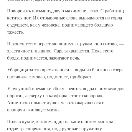
Поворочать восьмипудовую махину не легко. С работниц
катится пот. Их отрывочные слова вырываются из горла
с удушьем, как у человека, поднимающего большую
тяжесть.
Наконец тесто перестало липнуть к рукам, оно готово, —
эластичное и пышное. Ларь закрывается. Пока тесто,
бродя, поднимается, зажигают печь.
Уборщица за это время наносила воды из ближнего озера,
наставила самовар, подметает, прибирает.
У чугунной времянки сбоку греются ведра с помоями для
поросят, а сверху на камфорке стоит сковородка.
Аппетитно плывет душок чего-то жарящегося и
шкворчит кипящее масло.
Поля в кухне, как командир на капитанском мостике,
отдает распоряжения, подкручивает пружинку