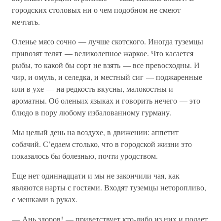
городских столовых ни о чем подобном не смеют
мечтать.
Оленье мясо сочно — лучше скотского. Иногда туземцы
привозят телят — великолепное жаркое. Что касается
рыбы, то какой бы сорт не взять — все превосходны. И
чир, и омуль, и селедка, и местный сиг — поджаренные
или в ухе — на редкость вкусны, малокостны и
ароматны. Об оленьих языках и говорить нечего — это
блюдо в пору любому избалованному гурману.
Мы целый день на воздухе, в движении: аппетит
собачий. С’едаем столько, что в городской жизни это
показалось бы болезнью, почти уродством.
Еще нет одиннадцати и мы не закончили чая, как
являются нарты с гостями. Входят туземцы неторопливо,
с мешками в руках.
— Ань здоров! — приветствует кто-либо из них и подает