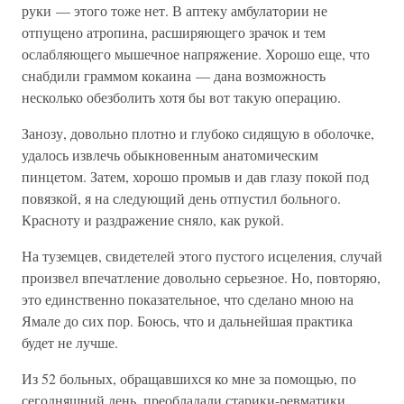
руки — этого тоже нет. В аптеку амбулатории не
отпущено атропина, расширяющего зрачок и тем
ослабляющего мышечное напряжение. Хорошо еще, что
снабдили граммом кокаина — дана возможность
несколько обезболить хотя бы вот такую операцию.
Занозу, довольно плотно и глубоко сидящую в оболочке,
удалось извлечь обыкновенным анатомическим
пинцетом. Затем, хорошо промыв и дав глазу покой под
повязкой, я на следующий день отпустил больного.
Красноту и раздражение сняло, как рукой.
На туземцев, свидетелей этого пустого исцеления, случай
произвел впечатление довольно серьезное. Но, повторяю,
это единственно показательное, что сделано мною на
Ямале до сих пор. Боюсь, что и дальнейшая практика
будет не лучше.
Из 52 больных, обращавшихся ко мне за помощью, по
сегодняшний день, преобладали старики-ревматики.