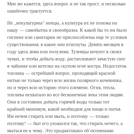
Мне же кажется, здесь вопрос и не так прост, и несколько
ошибочно трактуется.
Не „некультурны“ ненцы, а культура их не похожа на
нашу — самобытна и своеобразна. К какой бы то ни было
гигиене или санитарии не приспособлены еще те условия
существования, в какие они втиснуты. Девять месяцев в
году здесь зима или полузима. Туземцы кочуют в своих
чумах, и чтобы добыть воду, растапливают зачастую снег
в чайнике или котелке на скупом огне костра. Недостаток
топлива — острейший вопрос, проходящий красной
нитью не только через всю жизнь полярного кочевника,
но и через всю историю этого племени. Огня, тепла,
топлива нехватало во все бесконечные века этим людям.
Они в состоянии добыть горячей воды только тот
крайний минимум, какой необходим для пищи и питья.
Им нечем стирать или мыть, и поэтому — только
поэтому! — быт его уложился так, что стирать нечего, а
мыться не к чему. Это продиктовано об’ективными