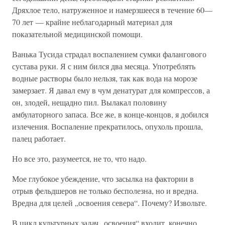
Дряхлое тело, натруженное и намерзшееся в течение 60—
70 лет — крайне неблагодарный материал для
показательной медицинской помощи.
Ванька Тусида страдал воспалением сумки фалангового
сустава руки. Я с ним бился два месяца. Употреблять
водные растворы было нельзя, так как вода на морозе
замерзает. Я давал ему в чум денатурат для компрессов, а
он, злодей, нещадно пил. Вылакал половину
амбулаторного запаса. Все же, в конце-концов, я добился
излечения. Воспаление прекратилось, опухоль прошла,
палец работает.
Но все это, разумеется, не то, что надо.
Мое глубокое убеждение, что засылка на фактории в
отрыв фельдшеров не только бесполезна, но и вредна.
Вредна для целей „освоения севера“. Почему? Извольте.
В цикл культурных задач „освоения“ входит, конечно,