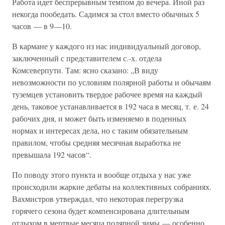
Работа идет беспрерывным темпом до вечера. Иной раз
некогда пообедать. Садимся за стол вместо обычных 5
часов — в 9—10.
В кармане у каждого из нас индивидуальный договор,
заключенный с представителем с.-х. отдела
Комсеверпути. Там: ясно сказано: „В виду
невозможности по условиям полярной работы и обычаям
туземцев установить твердое рабочее время на каждый
день, таковое устанавливается в 192 часа в месяц, т. е. 24
рабочих дня, и может быть изменяемо в поденных
нормах и интересах дела, но с таким обязательным
правилом, чтобы средняя месячная выработка не
превышала 192 часов“.
По поводу этого пункта и вообще отдыха у нас уже
происходили жаркие дебаты на коллективных собраниях.
Вахмистров утверждал, что некоторая перегрузка
горячего сезона будет компенсирована длительным
отдыхом в мертвые месяца полярной зимы — особенно