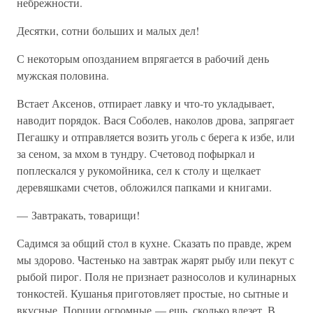
небрежности.
Десятки, сотни больших и малых дел!
С некоторым опозданием впрягается в рабочий день
мужская половина.
Встает Аксенов, отпирает лавку и что-то укладывает,
наводит порядок. Вася Соболев, наколов дрова, запрягает
Пегашку и отправляется возить уголь с берега к избе, или
за сеном, за мхом в тундру. Счетовод пофыркал и
поплескался у рукомойника, сел к столу и щелкает
деревяшками счетов, обложился папками и книгами.
— Завтракать, товарищи!
Садимся за общий стол в кухне. Сказать по правде, жрем
мы здорово. Частенько на завтрак жарят рыбу или пекут с
рыбой пирог. Поля не признает разносолов и кулинарных
тонкостей. Кушанья приготовляет простые, но сытные и
вкусные. Порции огромные — ешь, сколько влезет. В