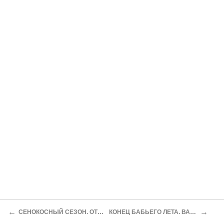
←
→
СЕНОКОСНЫЙ СЕЗОН. ОТЛЕТ ПТИЦЫ. ПРИКЛЮЧЕНИЕ
КОНЕЦ БАБЬЕГО ЛЕТА. ВАСЬКА. УСЛОВНОСТИ МОРАЛИ