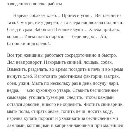
заведенного волчка работы.
— Нарежь собакам хлеб… Принеси угля… Выплесни из
таза. Смотри, не у дверей, а то вчера наплюхала под ноги.
Стыд и срам! Заболтай Пегашке муки… Хлеба прибавь,
корок… Идем поить поросят — бери ведро… Ай,
батюшки подгорело!..
Все три женщины работают сосредоточенно и быстро.
Дел невпроворот. Накормить свиней, лошадь, собак.
Взмесить, разделать, во-время посадить в печь и во-время
вынуть хлеб. Изготовить работникам фактории завтрак,
обед, ужин. Мыть по нескольку раз в день посуду, лари,
ведра, — всю кухонную утварь. Ставить бесчисленные
самовары, угощать туземцев, следить, чтобы каждый
остался доволен, никого не обделить. Чистить свинарник,
мыть полы, стирать белье, топить печи, носить воду,
изредка купать поросят и ухаживать за бесчисленными
лампами, коптящими и капризничающими при малейшей