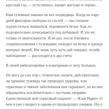
круглый год — естественно, воняет жестоко и терпко…
Нам туземные навыки не все подходящи. Когда на пару
дней фактория свободна от гостей — мы спешим
подчиститься, вымыться, переменить белье. Как-то
подозрительно почесывается под рубашкой. И это не
только от мнительности. Я не раз, после близкого
соприкосновения с туземцами, находил на белье и одежде
матерых зверей. Им лишь чуть-чуть дай повадку, ослабь
наблюдение — расплодятся в два счета.
В своей амбулаторийке я осматриваю и лечу больных.
Не могу до сих пор с точностью сказать, действительно
ли здешние туземцы так природно здоровы, или
серьезные и тяжкие заболевания они скрывают, но ко мне
обращались исключительно с пустыми хворями.
Единственный мой серьезный пациент — Илья Нарич. О
нем я уже говорил в одном из предыдущих очерков. Ни о