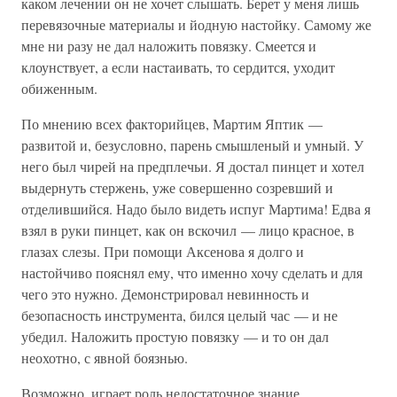
каком лечении он не хочет слышать. Берет у меня лишь
перевязочные материалы и йодную настойку. Самому же
мне ни разу не дал наложить повязку. Смеется и
клоунствует, а если настаивать, то сердится, уходит
обиженным.
По мнению всех факторийцев, Мартим Яптик —
развитой и, безусловно, парень смышленый и умный. У
него был чирей на предплечьи. Я достал пинцет и хотел
выдернуть стержень, уже совершенно созревший и
отделившийся. Надо было видеть испуг Мартима! Едва я
взял в руки пинцет, как он вскочил — лицо красное, в
глазах слезы. При помощи Аксенова я долго и
настойчиво пояснял ему, что именно хочу сделать и для
чего это нужно. Демонстрировал невинность и
безопасность инструмента, бился целый час — и не
убедил. Наложить простую повязку — и то он дал
неохотно, с явной боязнью.
Возможно, играет роль недостаточное знание