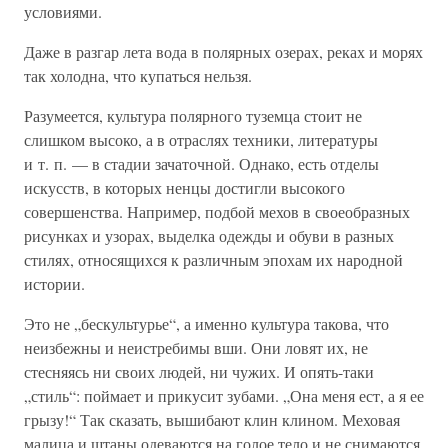
условиями.
Даже в разгар лета вода в полярных озерах, реках и морях
так холодна, что купаться нельзя.
Разумеется, культура полярного туземца стоит не
слишком высоко, а в отраслях техники, литературы
и т. п. — в стадии зачаточной. Однако, есть отделы
искусств, в которых ненцы достигли высокого
совершенства. Например, подбой мехов в своеобразных
рисунках и узорах, выделка одежды и обуви в разных
стилях, относящихся к различным эпохам их народной
истории.
Это не „бескультурье“, а именно культура такова, что
неизбежны и неистребимы вши. Они ловят их, не
стесняясь ни своих людей, ни чужих. И опять-таки
„стиль“: поймает и прикусит зубами. „Она меня ест, а я ее
грызу!“ Так сказать, вышибают клин клином. Меховая
малица и штаны одеваются на голое тело и не снимаются