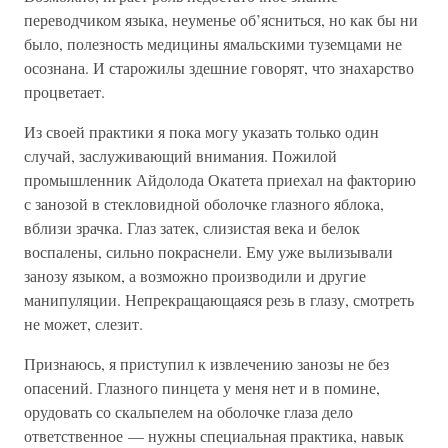
переводчиком языка, неуменье об’ясниться, но как бы ни
было, полезность медицины ямальскими туземцами не
осознана. И старожилы здешние говорят, что знахарство
процветает.
Из своей практики я пока могу указать только один
случай, заслуживающий внимания. Пожилой
промышленник Айдолода Окатета приехал на факторию
с занозой в стекловидной оболочке глазного яблока,
вблизи зрачка. Глаз затек, слизистая века и белок
воспалены, сильно покраснели. Ему уже вылизывали
занозу языком, а возможно производили и другие
манипуляции. Непрекращающаяся резь в глазу, смотреть
не может, слезит.
Признаюсь, я приступил к извлечению занозы не без
опасений. Глазного пинцета у меня нет и в помине,
орудовать со скальпелем на оболочке глаза дело
ответственное — нужны специальная практика, навык