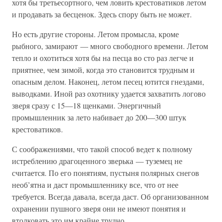
хотя бы третьесортного, чем ловить крестоватиков летом
и продавать за бесценок. Здесь спору быть не может.
Но есть другие стороны. Летом промысла, кроме
рыбного, замирают — много свободного времени. Летом
тепло и охотиться хотя бы на песца во сто раз легче и
приятнее, чем зимой, когда это становится трудным и
опасным делом. Наконец, летом песец ютится гнездами,
выводками. Иной раз охотнику удается захватить логово
зверя сразу с 15—18 щенками. Энергичный
промышленник за лето набивает до 200—300 штук
крестоватиков.
С соображениями, что такой способ ведет к полному
истреблению драгоценного зверька — туземец не
считается. По его понятиям, пустыня полярных снегов
необ’ятна и даст промышленнику все, что от нее
требуется. Всегда давала, всегда даст. Об организованном
охранении пушного зверя они не имеют понятия и
втолковать это им крайне трудно.