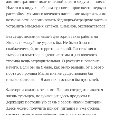
административно-политической власти округа — здесь.
Имеется в виду к выборам тузсовета произвести первую
расслойку туземного кочевого населения: выделить и по
возможности сорганизовать бедняцко-батрацкую часть и
устранить заведомых кулаков, шаманов, эксплоататоров.
Без существования нашей фактории такая работа на
Ямале, пожалуй, не удалась бы. Не было базы ни
снабженческой, ни территориальной. Расстояния в
тысячи километров в здешние зимы и для кочевого
туземца вещь затруднительная. О русских и говорить
нечего. Если бы на Ямале, как было раньше, от Нового
порта до пролива Малыгина не существовало бы
никакого жилья — Ямал так и остался бы пустыней.
Фактории явились этапами. На них сосредоточивается
жизнь туземцев, получающих здесь продукты и
держащих постоянную связь с работниками факторий.
Здесь можно получить приют, питание и уже отсюда
распространить дальнейшую деятельность агентам