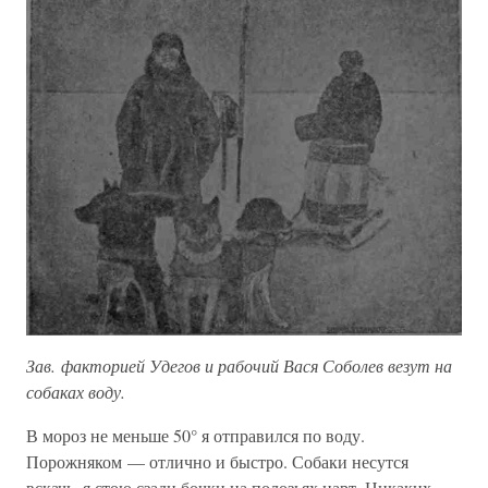
Зав. факторией Удегов и рабочий Вася Соболев везут на
собаках воду.
В мороз не меньше 50° я отправился по воду.
Порожняком — отлично и быстро. Собаки несутся
вскачь, я стою сзади бочки на полозьях нарт. Никаких