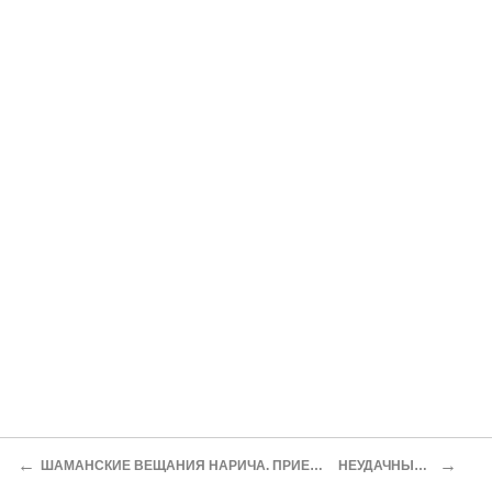
←
→
ШАМАНСКИЕ ВЕЩАНИЯ НАРИЧА. ПРИЕЗД НОВОГО ЗАВА
НЕУДАЧНЫЙ С’ЕЗД