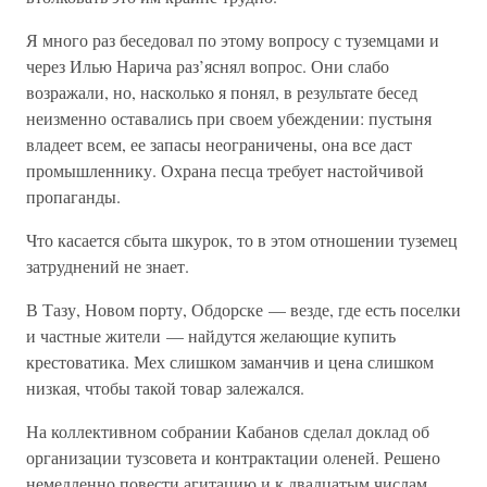
Я много раз беседовал по этому вопросу с туземцами и
через Илью Нарича раз’яснял вопрос. Они слабо
возражали, но, насколько я понял, в результате бесед
неизменно оставались при своем убеждении: пустыня
владеет всем, ее запасы неограничены, она все даст
промышленнику. Охрана песца требует настойчивой
пропаганды.
Что касается сбыта шкурок, то в этом отношении туземец
затруднений не знает.
В Тазу, Новом порту, Обдорске — везде, где есть поселки
и частные жители — найдутся желающие купить
крестоватика. Мех слишком заманчив и цена слишком
низкая, чтобы такой товар залежался.
На коллективном собрании Кабанов сделал доклад об
организации тузсовета и контрактации оленей. Решено
немедленно повести агитацию и к двадцатым числам