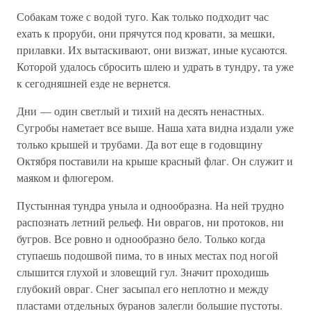
Собакам тоже с водой туго. Как только подходит час
ехать к проруби, они прячутся под кровати, за мешки,
прилавки. Их вытаскивают, они визжат, иные кусаются.
Которой удалось сбросить шлею и удрать в тундру, та уже
к сегодняшней езде не вернется.
Дни — один светлый и тихий на десять ненастных.
Сугробы наметает все выше. Наша хата видна издали уже
только крышей и трубами. Да вот еще в годовщину
Октября поставили на крыше красный флаг. Он служит и
маяком и флюгером.
Пустынная тундра уныла и однообразна. На ней трудно
распознать летний рельеф. Ни оврагов, ни протоков, ни
бугров. Все ровно и однообразно бело. Только когда
ступаешь подошвой пима, то в иных местах под ногой
слышится глухой и зловещий гул. Значит проходишь
глубокий овраг. Снег засыпал его неплотно и между
пластами отдельных буранов залегли большие пустоты.