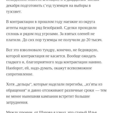
декабря подготовить с’езд туземцев на выборы в
тузсовет.
В контрактации в прошлом году наезжие из округа
агенты наделали ряд безобразий. Сделки проходили
сплошь и рядом под угрозами. За взятых оленей не
платили. До сих пор туземцы не получили до 20 тысяч.
Все это взволновало тундру, конечно, не бедняцкую,
которой контрактация не касается. Вообще ожидать
гладкого и, благоприятного хода контрактации наивно.
Наоборот, ей, надо-думать, окажут всевозможное
сопротивление.
Хотя „дельцы“, которые наделали перегибы, „из’яты из
обращения“ и давно отсиживают различные сроки — тем
не менее нынешняя кампания встретит большие
затруднения.
Между прочим, от Шахова я узнал, что старый Илья