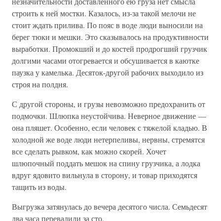
незначительности доставленного ею груза нет смысла
строить к ней мостки. Казалось, из-за такой мелочи не
стоит ждать прилива. По пояс в воде люди выносили на
берег тюки и мешки. Это сказывалось на продуктивности
выработки. Промокший и до костей продрогший грузчик
долгими часами отогревается и обсушивается в каютке
паузка у камелька. Десяток-другой рабочих выходило из
строя на полдня.
С другой стороны, и грузы невозможно предохранить от
подмочки. Шлюпка неустойчива. Неверное движение —
она пляшет. Особенно, если человек с тяжелой кладью. В
холодной же воде люди нетерпеливы, нервны, стремятся
все сделать рывком, как можно скорей. Хочет
шлюпочный поддать мешок на спину грузчика, а лодка
вдруг ядовито вильнула в сторону, и товар приходятся
тащить из воды.
Выгрузка затянулась до вечера десятого числа. Семьдесят
два часа перевалили за сто.