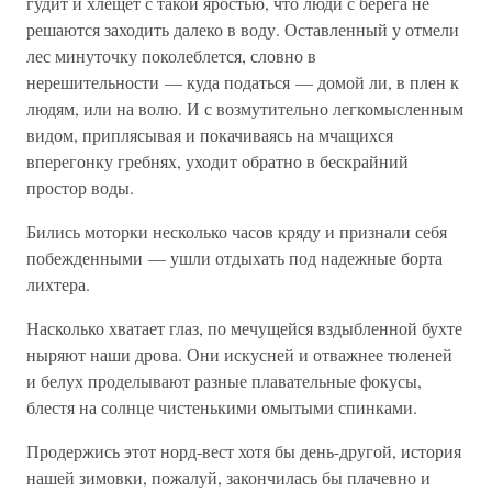
гудит и хлещет с такой яростью, что люди с берега не
решаются заходить далеко в воду. Оставленный у отмели
лес минуточку поколеблется, словно в
нерешительности — куда податься — домой ли, в плен к
людям, или на волю. И с возмутительно легкомысленным
видом, приплясывая и покачиваясь на мчащихся
вперегонку гребнях, уходит обратно в бескрайний
простор воды.
Бились моторки несколько часов кряду и признали себя
побежденными — ушли отдыхать под надежные борта
лихтера.
Насколько хватает глаз, по мечущейся вздыбленной бухте
ныряют наши дрова. Они искусней и отважнее тюленей
и белух проделывают разные плавательные фокусы,
блестя на солнце чистенькими омытыми спинками.
Продержись этот норд-вест хотя бы день-другой, история
нашей зимовки, пожалуй, закончилась бы плачевно и