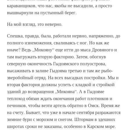
караванщиков, что нас, якобы не высадили, а просто
вышвырнули на пустынный берег.
На мой взгляд, это неверно.
Спешка, правда, была, работали нервно, напряженно, до
полного изнеможения, сваливаясь с ног. Но как же
иначе? Ведь „Микояну“ еще итти до мыса Дровяного и
там выгружать вторую факторию. Затем, обогнув
северную оконечность Гыдоямского полуострова,
высаживать в заливе Гыдояма третью и там же рыбо-
зверобойный отряд. На всех высадках постройки. Мы и
вторая фактория должны успеть с кладкой и стройкой
зданий до возвращения „Микояна“. А в Гыдояме
теплоход обязан ждать окончания работ плотников и
печников, чтобы везти артель обратно в Омск. Время же
на счету. Бывает, что уже в начале сентября разражаются
зимние бури с морозом и снегом. Штормам в здешних
широтах сроки не заказаны, особенно в Карском море.