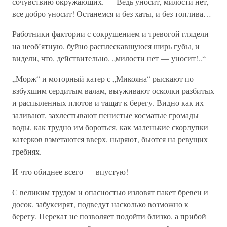
сочувствию окружающих. — Ведь уносит, милости нет,
все добро уносит! Останемся и без хаты, и без топлива…
Работники фактории с сокрушением и тревогой глядели
на необ’ятную, буйно расплескавшуюся ширь губы, и
видели, что, действительно, „милости нет — уносит!..“
„Морж“ и моторный катер с „Микояна“ рыскают по
взбухшим сердитым валам, выуживают осколки разбитых
и распыленных плотов и тащат к берегу. Видно как их
заливают, захлестывают пенистые косматые громады
воды, как трудно им бороться, как маленькие скорлупки
катерков взметаются вверх, ныряют, бьются на ревущих
гребнях.
И что обиднее всего — впустую!
С великим трудом и опасностью изловят пакет бревен и
досок, забуксирят, подведут насколько возможно к
берегу. Перекат не позволяет подойти близко, а прибой