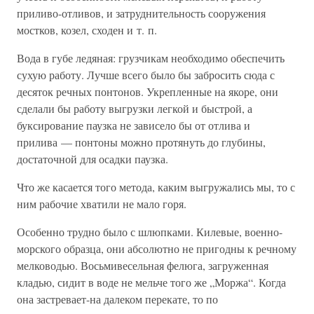
приливо-отливов, и затруднительность сооружения
мостков, козел, сходен и т. п.
Вода в губе ледяная: грузчикам необходимо обеспечить
сухую работу. Лучше всего было бы забросить сюда с
десяток речных понтонов. Укрепленные на якоре, они
сделали бы работу выгрузки легкой и быстрой, а
буксирование паузка не зависело бы от отлива и
прилива — понтоны можно протянуть до глубины,
достаточной для осадки паузка.
Что же касается того метода, каким выгружались мы, то с
ним рабочие хватили не мало горя.
Особенно трудно было с шлюпками. Килевые, военно-
морского образца, они абсолютно не пригодны к речному
мелководью. Восьмивесельная фелюга, загруженная
кладью, сидит в воде не мельче того же „Моржа“. Когда
она застревает-на далеком перекате, то по