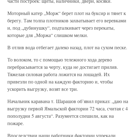
части построек: щиты, наличники, двери, косяки.
Моторный катер „Морж“ берет плот на буксир и тянет к
берегу. Там толпа плотников захватывает его веревками
и, под „дубинушку“, подталкивает через перекаты,
которые для „Моржа“ слишком мелки.
В отлив вода отбегает далеко назад, плот на сухом песке.
То волоком, то с помощью тележного хода дерево
перебрасывается за черту, куда не достигает прилив.
Тяжелая силовая работа ложится на лошадей. Их
привезли по одной на каждую факторию и, чтобы
ускорить выгрузку, возят все три.
Начальник каравана т. Шарашов об’явил приказ: „даю на
выгрузку первой Ямальской фактории 72 часа, считая с 4
пополудни 5 августа“. Разумеется спешили, как на
пожаре.
Впоследствии наши работники фактории упрекали