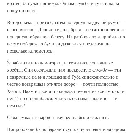
кратко, без участия зимы. Однако судьба и тут стала на
нашу сторону.
Ветер сначала притих, затем повернул на другой румб —
с юго-востока. Дровишки, тес, бревна неохотно и лениво
повернули обратно к берегу. Их разбросало и прибило по
всему побережью бухты и даже за ея пределами на
несколько километров.
Заработали вновь моторки, натужились лошадиные
хребты. Они сослужили нам прекрасную службу — эти
невзрачные на вид лошаденки! Губа снисходительно и
честно возвращала отнятое добро — почти полностью.
Хоть т. Вахмистров и продолжал твердить свое „милости
нет!“, но он ошибался: милость оказалась налицо — и
немалая!
С выгрузкой товаров и имущества было сложней.
Попробовали было баранки-сушку переправить на одном