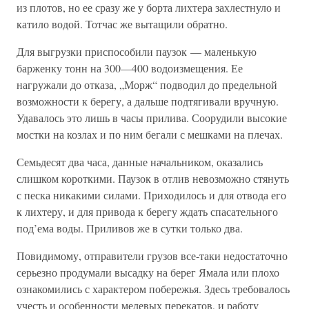
из плотов, но ее сразу же у борта лихтера захлестнуло и
катило водой. Тотчас же вытащили обратно.
Для выгрузки приспособили паузок — маленькую
барженку тонн на 300—400 водоизмещения. Ее
нагружали до отказа, „Морж“ подводил до предельной
возможности к берегу, а дальше подтягивали вручную.
Удавалось это лишь в часы прилива. Соорудили высокие
мостки на козлах и по ним бегали с мешками на плечах.
Семьдесят два часа, данные начальником, оказались
слишком короткими. Паузок в отлив невозможно стянуть
с песка никакими силами. Приходилось и для отвода его
к лихтеру, и для привода к берегу ждать спасательного
под’ема воды. Приливов же в сутки только два.
Повидимому, отправители грузов все-таки недостаточно
серьезно продумали высадку на берег Ямала или плохо
ознакомились с характером побережья. Здесь требовалось
учесть и особенности мелевых перекатов, и работу