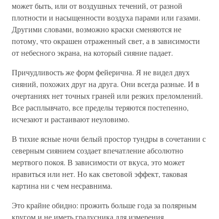
может быть, или от воздушных течений, от разной
плотности и насыщенности воздуха парами или газами.
Другими словами, возможно краски сменяются не
потому, что окрашен отраженный свет, а в зависимости
от небесного экрана, на который сияние падает.
Причудливость же форм фейерична. Я не видел двух
сияний, похожих друг на друга. Они всегда разные. И в
очертаниях нет точных граней или резких преломлений.
Все расплывчато, все пределы теряются постепенно,
исчезают и растаивают неуловимо.
В тихие ясные ночи белый простор тундры в сочетании с
северным сиянием создает впечатление абсолютно
мертвого покоя. В зависимости от вкуса, это может
нравиться или нет. Но как световой эффект, таковая
картина ни с чем несравнима.
Это крайне обидно: прожить больше года за полярным
кругом и не иметь градусника для измерения