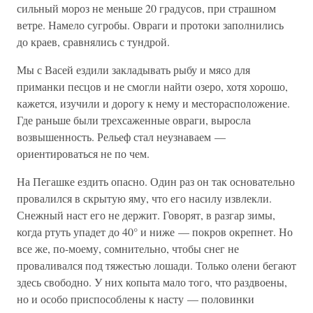
сильный мороз не меньше 20 градусов, при страшном
ветре. Намело сугробы. Овраги и протоки заполнились
до краев, сравнялись с тундрой.
Мы с Васей ездили закладывать рыбу и мясо для
приманки песцов и не смогли найти озеро, хотя хорошо,
кажется, изучили и дорогу к нему и месторасположение.
Где раньше были трехсаженные овраги, выросла
возвышенность. Рельеф стал неузнаваем —
ориентироваться не по чем.
На Пегашке ездить опасно. Один раз он так основательно
провалился в скрытую яму, что его насилу извлекли.
Снежный наст его не держит. Говорят, в разгар зимы,
когда ртуть упадет до 40° и ниже — покров окрепнет. Но
все же, по-моему, сомнительно, чтобы снег не
проваливался под тяжестью лошади. Только олени бегают
здесь свободно. У них копыта мало того, что раздвоены,
но и особо приспособлены к насту — половинки