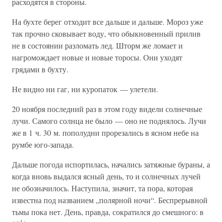
расходятся в стороны.
На бухте берег отходит все дальше и дальше. Мороз уже
так прочно сковывает воду, что обыкновенный прилив
не в состоянии разломать лед. Шторм же ломает и
нагромождает новые и новые торосы. Они уходят
грядами в бухту.
Не видно ни гаг, ни куропаток — улетели.
20 ноября последний раз в этом году видели солнечные
лучи. Самого солнца не было — оно не поднялось. Лучи
же в 1 ч. 30 м. пополудни прорезались в ясном небе на
румбе юго-запада.
Дальше погода испортилась, начались затяжные бураны, а
когда вновь выдался ясный день, то и солнечных лучей
не обозначилось. Наступила, значит, та пора, которая
известна под названием „полярной ночи“. Беспрерывной
тьмы пока нет. День, правда, сократился до смешного: в
1