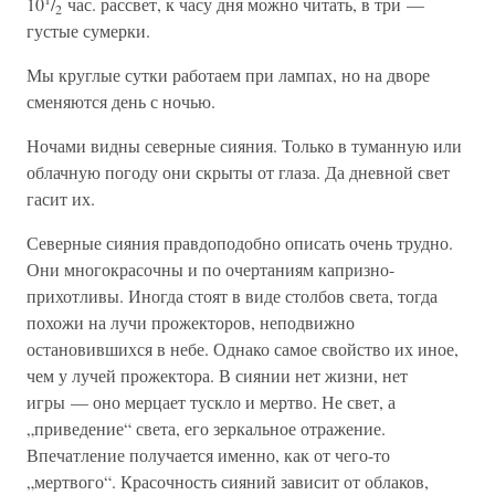
10
/
час. рассвет, к часу дня можно читать, в три —
2
густые сумерки.
Мы круглые сутки работаем при лампах, но на дворе
сменяются день с ночью.
Ночами видны северные сияния. Только в туманную или
облачную погоду они скрыты от глаза. Да дневной свет
гасит их.
Северные сияния правдоподобно описать очень трудно.
Они многокрасочны и по очертаниям капризно-
прихотливы. Иногда стоят в виде столбов света, тогда
похожи на лучи прожекторов, неподвижно
остановившихся в небе. Однако самое свойство их иное,
чем у лучей прожектора. В сиянии нет жизни, нет
игры — оно мерцает тускло и мертво. Не свет, а
„приведение“ света, его зеркальное отражение.
Впечатление получается именно, как от чего-то
„мертвого“. Красочность сияний зависит от облаков,