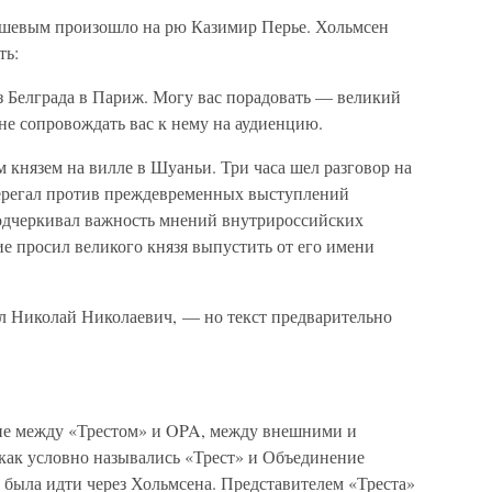
шевым произошло на рю Казимир Перье. Хольмсен
ть:
 Белграда в Париж. Могу вас порадовать — великий
не сопровождать вас к нему на аудиенцию.
 князем на вилле в Шуаньи. Три часа шел разговор на
ерегал против преждевременных выступлений
подчеркивал важность мнений внутрироссийских
е просил великого князя выпустить от его имени
 Николай Николаевич, — но текст предварительно
е между «Трестом» и OPA, между внешними и
как условно назывались «Трест» и Объединение
 была идти через Хольмсена. Представителем «Треста»