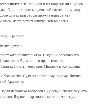
настроениями изгнанников и их надеждами Якушев
ведь». Остановившись в дешевой гостинице между
одслушивал разговоры проживавших в ней
бычном месте встреч эмигрантов во время
писку Арапова:
 девять утра».
советского правительства. В здании российского
ебывал посол Временного правительства
я были кабинеты генералов Миллера и Хольмсена.
 к Хольмсену. Судя по любезному приему, Якушев
нной Араповым.
задал несколько вопросов Якушеву и сказал ему, что
ангелю. Якушев выразил сожаление, что ему не