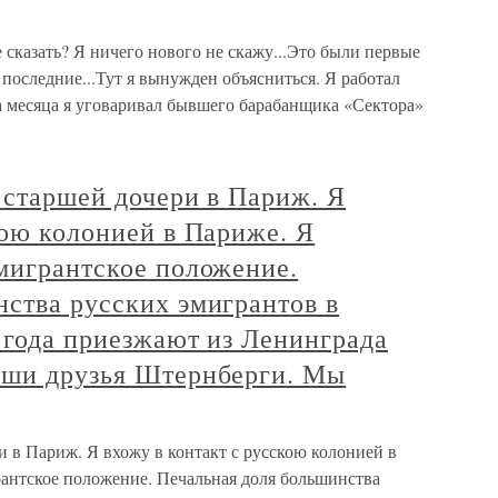
 сказать? Я ничего нового не скажу...Это были первые
оследние...Тут я вынужден объясниться. Я работал
ва месяца я уговаривал бывшего барабанщика «Сектора»
 старшей дочери в Париж. Я
кою колонией в Париже. Я
мигрантское положение.
ства русских эмигрантов в
 года приезжают из Ленинграда
аши друзья Штернберги. Мы
и в Париж. Я вхожу в контакт с русскою колонией в
рантское положение. Печальная доля большинства