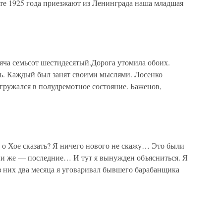
сте 1925 года приезжают из Ленинграда наша младшая
ча семьсот шестидесятый.Дорога утомила обоих.
сь. Каждый был занят своими мыслями. Лосенко
огружался в полудремотное состояние. Баженов,
Хое сказать? Я ничего нового не скажу… Это были
ни же — последние… И тут я вынужден объясниться. Я
из них два месяца я уговаривал бывшего барабанщика