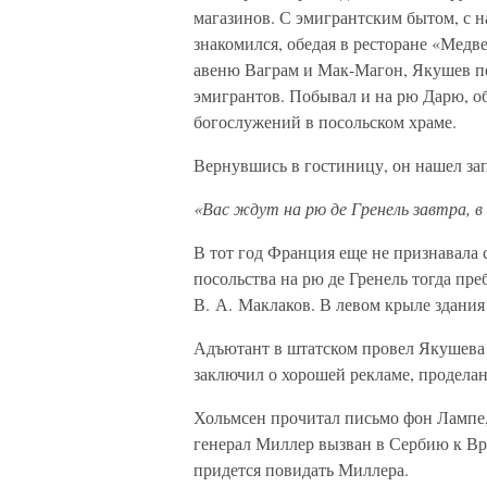
магазинов. С эмигрантским бытом, с 
знакомился, обедая в ресторане «Мед
авеню Ваграм и Мак-Магон, Якушев п
эмигрантов. Побывал и на рю Дарю, о
богослужений в посольском храме.
Вернувшись в гостиницу, он нашел за
«Вас ждут на рю де Гренель завтра, в
В тот год Франция еще не признавала 
посольства на рю де Гренель тогда пр
В. А. Маклаков. В левом крыле здани
Адъютант в штатском провел Якушева
заключил о хорошей рекламе, продела
Хольмсен прочитал письмо фон Лампе, 
генерал Миллер вызван в Сербию к Вр
придется повидать Миллера.