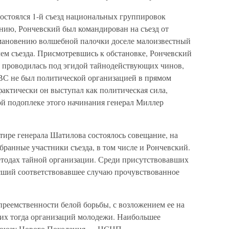
состоялся 1-й съезд национальных группировок
нию, Рончевский был командирован на съезд от
ановению волшебной палочки доселе малоизвестный
ем съезда. Присмотревшись к обстановке, Рончевский
а проводилась под эгидой тайнодействующих чинов,
ВС не был политической организацией в прямом
фактически он выступал как политическая сила,
й подоплеке этого начинания генерал Миллер
ртире генерала Шатилова состоялось совещание, на
ранные участники съезда, в том числе и Рончевский.
етодах тайной организации. Среди присутствовавших
сший соответствовавшее случаю прочувствованное
преемственности белой борьбы, с возложением ее на
их тогда организаций молодежи. Наибольшее
Союзу Нового Поколения — НСНП.