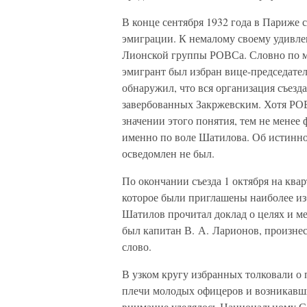
В конце сентября 1932 года в Париже 
эмиграции. К немалому своему удивле
Лионской группы РОВСа. Словно по м
эмигрант был избран вице-председател
обнаружил, что вся организация съезд
завербованных Закржевским. Хотя РО
значении этого понятия, тем не менее 
именно по воле Шатилова. Об истинно
осведомлен не был.
По окончании съезда 1 октября на ква
которое были приглашены наиболее изб
Шатилов прочитал доклад о целях и м
был капитан В. А. Ларионов, произне
слово.
В узком кругу избранных толковали о 
плечи молодых офицеров и возникавш
внимание уделялось Национальному 