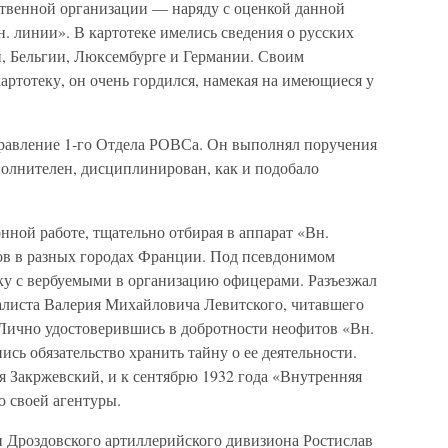
твенной организации — наряду с оценкой данной
н. линии». В картотеке имелись сведения о русских
, Бельгии, Люксембурге и Германии. Своим
артотеку, он очень гордился, намекая на имеющиеся у
правление 1-го Отдела РОВСа. Он выполнял поручения
полнителен, дисциплинирован, как и подобало
ной работе, тщательно отбирая в аппарат «Вн.
в в разных городах Франции. Под псевдонимом
у с вербуемыми в организацию офицерами. Разъезжал
листа Валерия Михайловича Левитского, читавшего
Лично удостоверившись в добротности неофитов «Вн.
сь обязательство хранить тайну о ее деятельности.
я Закржевский, и к сентябрю 1932 года «Внутренняя
ю своей агентуры.
н Дроздовского артиллерийского дивизиона Ростислав