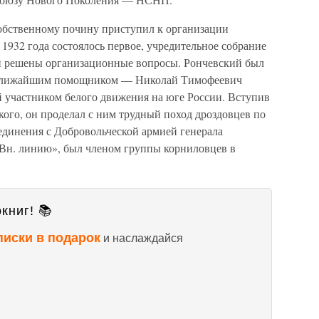
обственному почину приступил к организации
1932 года состоялось первое, учредительное собрание
ли решены организационные вопросы. Рончевский был
о ближайшим помощником — Николай Тимофеевич
й участником белого движения на юге России. Вступив
кого, он проделал с ним трудный поход дроздовцев по
единения с Добровольческой армией генерала
Вн. линию», был членом группы корниловцев в
книг! 📚
писки в подарок
и наслаждайся