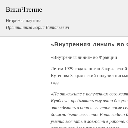
ВикиЧтение
Незримая паутина
Прянишников Борис Витальевич
«Внутренняя линия» во
«Внутренняя линия» во Франции
Летом 1929 года капитан Закржевский
Кутепова Закржевский получил письмо
года:
«Не откажите с получением сего явить
Курбевуа, предъявить ему ваши докуме
это сделать в один из вечеров после с
должно быть известно. Ваша задача б
умения молчать и ловкости в работе. 
возможного держите меня в курсе».