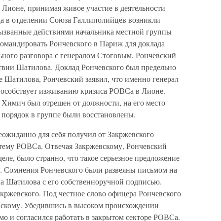
 Лионе, принимая живое участие в деятельности
а в отделении Союза Галлиполийцев возникли
вызванные действиями начальника местной группы
командировать Рончевского в Париж для доклада
ьного разговора с генералом Стоговым, Рончевский
твии Шатилова. Доклад Рончевского был предельно
е Шатилова, Рончевский заявил, что именно генерал
пособствует изживанию кризиса РОВСа в Лионе.
Химич был отрешен от должности, на его место
 порядок в группе были восстановлены.
ожиданно для себя получил от Закржевского
тему РОВСа. Отвечая Закржевскому, Рончевский
еле, было странно, что такое серьезное предложение
а. Сомнения Рончевского были развеяны письмом на
ла Шатилова с его собственноручной подписью.
ржевского. Под честное слово офицера Рончевского
вскому. Убедившись в высоком происхождении
о и согласился работать в закрытом секторе РОВСа.