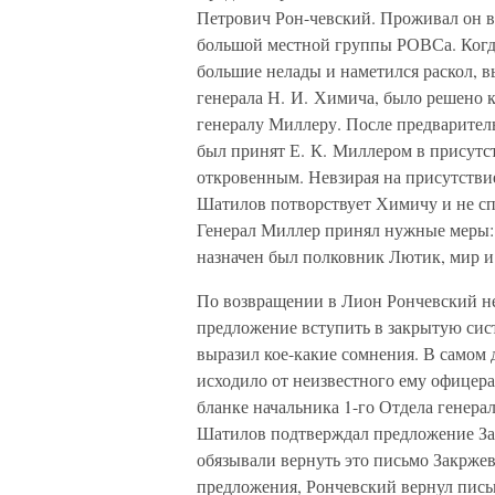
Петрович Рон-чевский. Проживал он в
большой местной группы РОВСа. Когд
большие нелады и наметился раскол, 
генерала Н. И. Химича, было решено 
генералу Миллеру. После предварител
был принят Е. К. Миллером в присутс
откровенным. Невзирая на присутстви
Шатилов потворствует Химичу и не с
Генерал Миллер принял нужные меры: 
назначен был полковник Лютик, мир и
По возвращении в Лион Рончевский не
предложение вступить в закрытую сис
выразил кое-какие сомнения. В самом д
исходило от неизвестного ему офицер
бланке начальника 1-го Отдела генера
Шатилов подтверждал предложение Зак
обязывали вернуть это письмо Закрже
предложения, Рончевский вернул письм