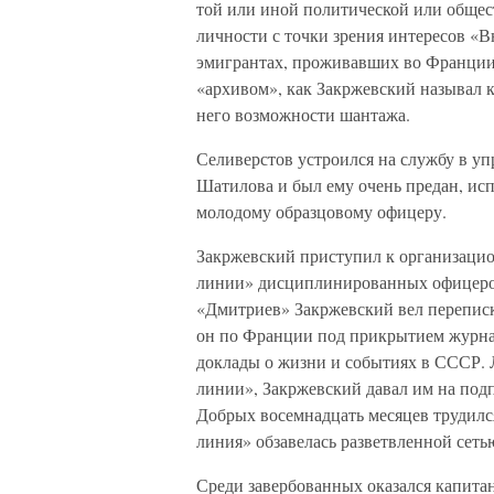
той или иной политической или общес
личности с точки зрения интересов «В
эмигрантах, проживавших во Франции
«архивом», как Закржевский называл к
него возможности шантажа.
Селиверстов устроился на службу в у
Шатилова и был ему очень предан, ис
молодому образцовому офицеру.
Закржевский приступил к организацион
линии» дисциплинированных офицеро
«Дмитриев» Закржевский вел переписк
он по Франции под прикрытием журна
доклады о жизни и событиях в СССР. 
линии», Закржевский давал им на подпи
Добрых восемнадцать месяцев трудилс
линия» обзавелась разветвленной сеть
Среди завербованных оказался капита