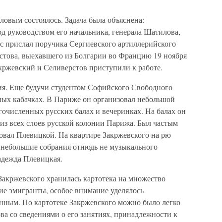
овым состоялось. Задача была объяснена:
д руководством его начальника, генерала Шатилова,
с прислал поручика Сергиевского артиллерийского
това, выехавшего из Болгарии во Францию 19 ноября
кржевский и Селиверстов приступили к работе.
ия. Еще будучи студентом Софийского Свободного
чных кабачках. В Париже он организовал небольшой
гочисленных русских балах и вечеринках. На балах он
из всех слоев русской колонии Парижа. Был частым
овал Плевицкой. На квартире Закржевского на рю
ь небольшие собрания отнюдь не музыкального
адежда Плевицкая.
акржевского хранилась картотека на множество
ие эмигранты, особое внимание уделялось
ым. По картотеке Закржевского можно было легко
а со сведениями о его занятиях, принадлежности к