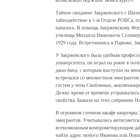
Тайное свидание Закржевского с Шатил
тайнодействие в 1-м Отделе РОВСа, по
началось. В помощь Закржевскому Фос
училища Михаила Ивановича Селиверс
1929 года. Встретившись в Париже, За
У Закржевского была удобная професс
университета, он играл на рояле в но
джаз-банд, с которым выступал на мно
встречался со множеством эмигрантов 
гостем у четы Скоблиных, аккомпанир
Дезекс время от времени устраивалис
свойства. Бывала на этих собраниях Н
В огромном стенном шкафе квартиры З
эмигрантов. Учитывались антисоветск
всевозможным компрометирующим данн
найти адрес любого Иванова или Попов