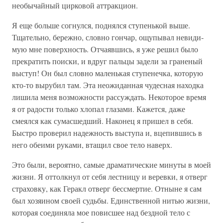
необычайный цирковой аттракцион.
Я еще больше согнулся, поднялся ступенькой выше.
Тщательно, бережно, словно гончар, ощупывал невиди­
мую мне поверхность. Отчаявшись, я уже решил было
прекратить поиски, и вдруг пальцы задели за граненый
выступ! Он был словно маленькая ступенечка, которую
кто-то вырубил там. Эта неожиданная чудесная на­ходка
лишила меня возможности рассуждать. Некото­рое время
я от радости только хлопал глазами. Кажет­ся, даже
смеялся как сумасшедший. Наконец я пришел в себя.
Быстро проверил надежность выступа и, вце­пившись в
него обеими руками, втащил свое тело наверх.
Это были, вероятно, самые драматические минуты в моей
жизни. Я оттолкнул от себя лестницу и веревки, я отверг
страховку, как Геракл отверг бессмертие. Отныне я сам
был хозяином своей судьбы. Единствен­ной нитью жизни,
которая соединяла мое повисшее над бездной тело с