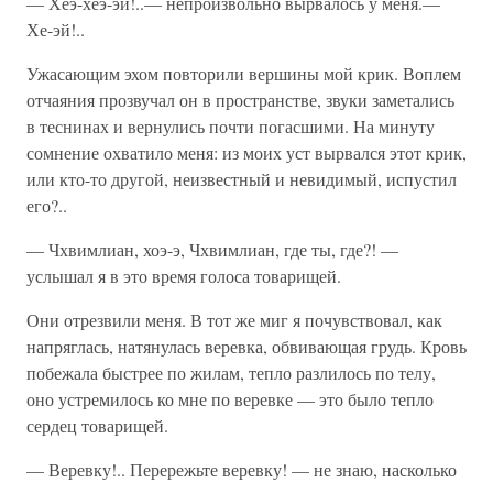
— Хеэ-хеэ-эй!..— непроизвольно вырвалось у меня.—
Хе-эй!..
Ужасающим эхом повторили вершины мой крик. Воплем
отчаяния прозвучал он в пространстве, звуки заметались
в теснинах и вернулись почти погасшими. На минуту
сомнение охватило меня: из моих уст выр­вался этот крик,
или кто-то другой, неизвестный и не­видимый, испустил
его?..
— Чхвимлиан, хоэ-э, Чхвимлиан, где ты, где?! —
услышал я в это время голоса товарищей.
Они отрезвили меня. В тот же миг я почувствовал, как
напряглась, натянулась веревка, обвивающая грудь. Кровь
побежала быстрее по жилам, тепло разлилось по телу,
оно устремилось ко мне по верев­ке — это было тепло
сердец товарищей.
— Веревку!.. Перережьте веревку! — не знаю, на­сколько