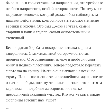
было лишь в гори­зонтальном направлении, что требовало
особого напря­жения, особой осторожности. Потому мы и
выделили человека, который должен был наблюдать за
нашими действиями, контролировать вспомогательные
веревки и крючья. Это был Джокиа Гугава, самый
старший в нашей группе, самый основательный и
степенный.
Беспощадная борьба за покорение потолка карни­за
завершилась. С максимальной осторожностью мы
прошли его. С огромнейшим трудом я пробурил сква­
жину и подвесил лестницу. Теперь предстояло пере­лезть
с потолка на крышу. Именно она нагнала на всех нас
страху. Но и выполнение этой сложней­шей задачи еще не
означало победы, потому что никто не знал, что таится за
карнизом — подобные же карнизы или легко
преодолимый скальный участок. Кто мог угадать, какие
сюрпризы готовит нам Ушба?