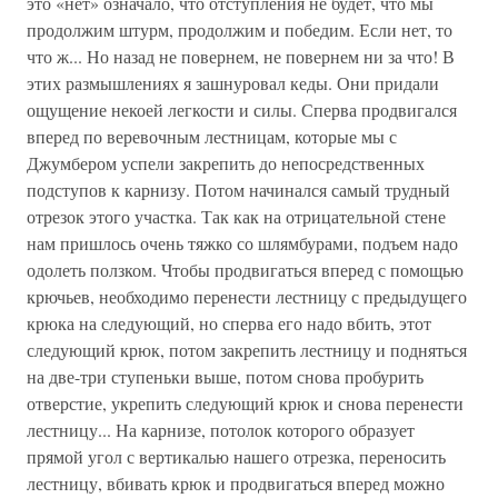
это «нет» означало, что отступления не будет, что мы
продолжим штурм, продолжим и победим. Если нет, то
что ж... Но назад не повернем, не повернем ни за что! В
этих размышлениях я зашнуровал кеды. Они придали
ощущение некоей легкости и силы. Сперва продвигался
вперед по веревочным лестницам, которые мы с
Джумбером успели закрепить до непосредственных
подступов к карнизу. Потом начинался самый трудный
отрезок этого участка. Так как на отрицательной стене
нам пришлось очень тяжко со шлямбура­ми, подъем надо
одолеть ползком. Чтобы продвигаться вперед с помощью
крючьев, необходимо перенести лестницу с предыдущего
крюка на следующий, но сперва его надо вбить, этот
следующий крюк, потом закрепить лестницу и подняться
на две-три ступеньки выше, потом снова пробурить
отверстие, укрепить сле­дующий крюк и снова перенести
лестницу... На кар­низе, потолок которого образует
прямой угол с верти­калью нашего отрезка, переносить
лестницу, вбивать крюк и продвигаться вперед можно