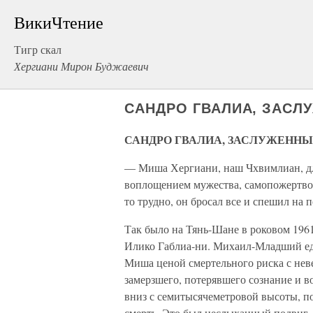
ВикиЧтение
Тигр скал
Хергиани Мирон Буджаевич
САНДРО ГВАЛИА, ЗАСЛ
САНДРО ГВАЛИА, ЗАСЛУЖЕННЫ
— Миша Хергиани, наш Чхвимлиан, для
воплоще­нием мужества, самопожертвов
то трудно, он бросал все и спешил на 
Так было на Тянь-Шане в роковом 1961
Илико Габлиа-ни. Михаил-Младший едва
Миша ценой смертельного риска с неве
замерзшего, потерявшего сознание и в
вниз с семитысячеметровой высоты, по
смерть. Это был неслыханный подвиг.