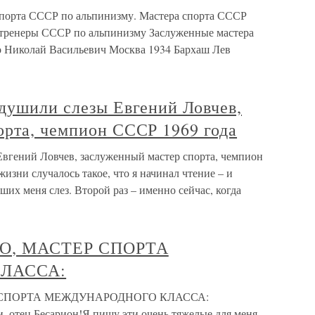
спорта СССР по альпинизму. Мастера спорта СССР
 тренеры СССР по альпинизму Заслуженные мастера
 Николай Васильевич Москва 1934 Бархаш Лев
 душили слезы Евгений Ловчев,
орта, чемпион СССР 1969 года
Евгений Ловчев, заслуженный мастер спорта, чемпион
изни случалось такое, что я начинал чтение – и
ших меня слез. Второй раз – именно сейчас, когда
О, МАСТЕР СПОРТА
ЛАССА:
СПОРТА МЕЖДУНАРОДНОГО КЛАССА:
 отец Беса­рион!Я пишу эти очень тяжелые для меня