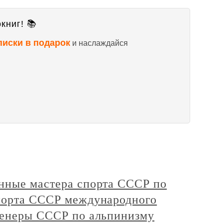
книг! 📚
писки в подарок
и наслаждайся
нные мастера спорта СССР по
порта СССР международного
ренеры СССР по альпинизму