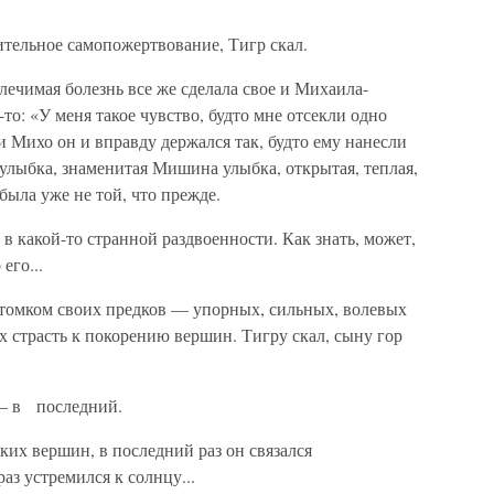
тельное само­пожертвование, Тигр скал.
лечимая болезнь все же сделала свое и Михаила-
то: «У меня такое чувство, будто мне отсекли одно
и Михо он и вправду держался так, будто ему нанесли
 улыбка, знаменитая Мишина улыбка, открытая, теплая,
 была уже не той, что прежде.
в какой-то странной раздвоенности. Как знать, может,
его...
томком своих предков — упорных, сильных, волевых
 страсть к покорению вершин. Тигру скал, сыну гор
 в последний.
ких вершин, в последний раз он связался
аз устремился к солнцу...