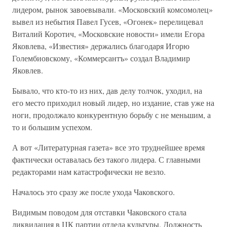
лидером, рынок завоевывали. «Московский комсомолец»
вывел из небытия Павел Гусев, «Огонек» перелицевал
Виталий Коротич, «Московские новости» имели Егора
Яковлева, «Известия» держались благодаря Игорю
Голембиовскому, «Коммерсантъ» создал Владимир
Яковлев.
Бывало, что кто-то из них, дав делу толчок, уходил, на
его место приходил новый лидер, но издание, став уже на
ноги, продолжало конкурентную борьбу с не меньшим, а
то и большим успехом.
А вот «Литературная газета» все это труднейшее время
фактически оставалась без такого лидера. С главными
редакторами нам катастрофически не везло.
Началось это сразу же после ухода Чаковского.
Видимым поводом для отставки Чаковского стала
ликвидация в ЦК партии отдела культуры. Должность