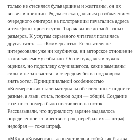
только не стеснялся бульварщины и желтизны, он их
возвел в принцип. Рядом со скандальным разоблачением
очередного олигарха на полстраницы печатались адреса
и телефоны проституток. Тираж вырос до заоблачных
размеров. К услугам серьезного читателя появилась
другая газета — «Коммерсантъ». Ее читателя не
интересовали уже ни клубничка, ни авторское отношение
к описываемому событию. Он не нуждался в чужих
оценках, но подоплеку случившегося, какие замешаны
силы и не затевается ли очередная битва под ковром,
знать хотел. Принципиальной особенностью
«Коммерсанта» стали материалы обезличенные: подписи
разные, а язык, стиль, подход один — общий. Создание
газетного номера было поставлено на поток.
Рассказывали, что журналисту заранее задавалось
определенное количество строк, перебрал их — штраф,
недобрал — тоже штраф.
«МК» и «Коммерсантъ» представляли собой как бы два