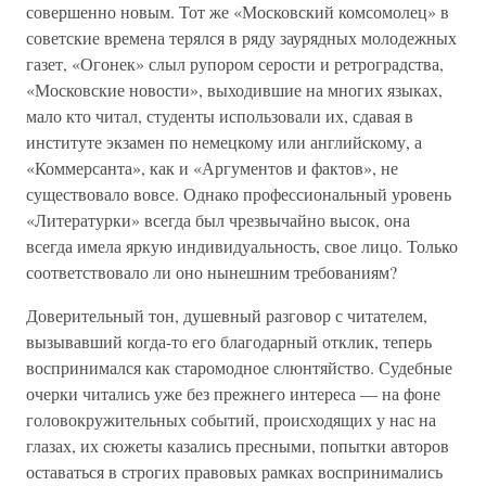
совершенно новым. Тот же «Московский комсомолец» в
советские времена терялся в ряду заурядных молодежных
газет, «Огонек» слыл рупором серости и ретроградства,
«Московские новости», выходившие на многих языках,
мало кто читал, студенты использовали их, сдавая в
институте экзамен по немецкому или английскому, а
«Коммерсанта», как и «Аргументов и фактов», не
существовало вовсе. Однако профессиональный уровень
«Литературки» всегда был чрезвычайно высок, она
всегда имела яркую индивидуальность, свое лицо. Только
соответствовало ли оно нынешним требованиям?
Доверительный тон, душевный разговор с читателем,
вызывавший когда-то его благодарный отклик, теперь
воспринимался как старомодное слюнтяйство. Судебные
очерки читались уже без прежнего интереса — на фоне
головокружительных событий, происходящих у нас на
глазах, их сюжеты казались пресными, попытки авторов
оставаться в строгих правовых рамках воспринимались