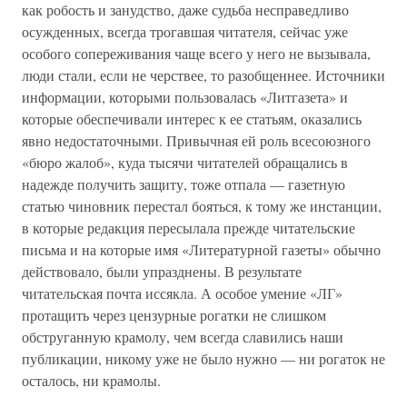
как робость и занудство, даже судьба несправедливо
осужденных, всегда трогавшая читателя, сейчас уже
особого сопереживания чаще всего у него не вызывала,
люди стали, если не черствее, то разобщеннее. Источники
информации, которыми пользовалась «Литгазета» и
которые обеспечивали интерес к ее статьям, оказались
явно недостаточными. Привычная ей роль всесоюзного
«бюро жалоб», куда тысячи читателей обращались в
надежде получить защиту, тоже отпала — газетную
статью чиновник перестал бояться, к тому же инстанции,
в которые редакция пересылала прежде читательские
письма и на которые имя «Литературной газеты» обычно
действовало, были упразднены. В результате
читательская почта иссякла. А особое умение «ЛГ»
протащить через цензурные рогатки не слишком
обструганную крамолу, чем всегда славились наши
публикации, никому уже не было нужно — ни рогаток не
осталось, ни крамолы.