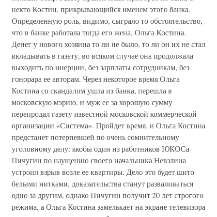
некто Костин, прикрывающийся именем этого банка.
Определенную роль, видимо, сыграло то обстоятельство,
что в банке работала тогда его жена, Ольга Костина.
Денег у нового хозяина то ли не было, то ли он их не стал
вкладывать в газету, во всяком случае она продолжала
выходить по инерции, без зарплаты сотрудникам, без
гонорара ее авторам. Через некоторое время Ольга
Костина со скандалом ушла из банка, перешла в
московскую мэрию, и муж ее за хорошую сумму
перепродал газету известной московской коммерческой
организации «Система». Пройдет время, и Ольга Костина
предстанет потерпевшей по очень сомнительному
уголовному делу: якобы один из работников ЮКОСа
Пичугин по наущению своего начальника Невзлина
устроил взрыв возле ее квартиры. Дело это будет шито
белыми нитками, доказательства станут разваливаться
одно за другим, однако Пичугин получит 20 лет строгого
режима, а Ольга Костина замелькает на экране телевизора