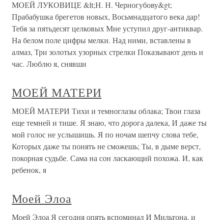
МОЕЙ ЛУКОВИЦЕ &lt;Н. Н. Черногубову&gt;
Прабабушка брегетов новых, Восьмнадцатого века дар!
Тебя за пятьдесят целковых Мне уступил друг-антиквар.
На белом поле цифры мелки. Над ними, вставлены в
алмаз, Три золотых узорных стрелки Показывают день и
час. Люблю я, снявши
МОЕЙ МАТЕРИ
МОЕЙ МАТЕРИ Тихи и темноглазы облака; Твои глаза
еще темней и тише. Я знаю, что дорога далека, И даже ты
мой голос не услышишь. Я по ночам шепчу слова тебе,
Которых даже ты понять не сможешь; Ты, в дыме верст,
покорная судьбе. Сама на сон ласкающий похожа. И, как
ребенок, я
Моей Элоа
Моей Элоа Я сегодня опять вспоминал И Мильтона, и