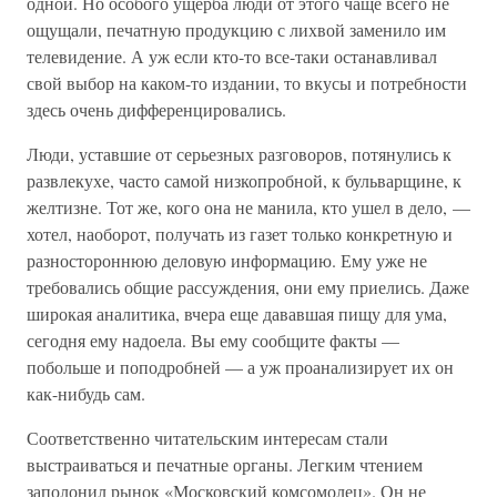
одной. Но особого ущерба люди от этого чаще всего не
ощущали, печатную продукцию с лихвой заменило им
телевидение. А уж если кто-то все-таки останавливал
свой выбор на каком-то издании, то вкусы и потребности
здесь очень дифференцировались.
Люди, уставшие от серьезных разговоров, потянулись к
развлекухе, часто самой низкопробной, к бульварщине, к
желтизне. Тот же, кого она не манила, кто ушел в дело, —
хотел, наоборот, получать из газет только конкретную и
разностороннюю деловую информацию. Ему уже не
требовались общие рассуждения, они ему приелись. Даже
широкая аналитика, вчера еще дававшая пищу для ума,
сегодня ему надоела. Вы ему сообщите факты —
побольше и поподробней — а уж проанализирует их он
как-нибудь сам.
Соответственно читательским интересам стали
выстраиваться и печатные органы. Легким чтением
заполонил рынок «Московский комсомолец». Он не