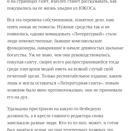
и на страницах газет, взахлеб станет рассказывать, как
покушались на ее жизнь злыдни из ЮКОСа.
Вся эта перемена собственников, понятное дело, нам
опять никак не помогла. Нужные средства так и не
появились, однако командовать «Литературкой» стали
люди невежественные, бывшие комсомольские
функционеры, наварившие в начале девяностых шальные
богатства. Уж не знаю, чем они руководствовались,
покупая газету, скорее всего распространившейся тогда
среди олигархов модой иметь на всякий случай свой
печатный орган. Только респектабельное издание, каким
лишь и могла оставаться «Литературная газета», новым
хозяевам было явно противопоказано, они не принимали
его на дух.
Удальцова пристроили на какую-то безбедную
должность, а в кресле главного редактора снова
замелькали разные люди. Кто-то из них, может, и готов
был заняться делом, но при теперешних хозяевах это