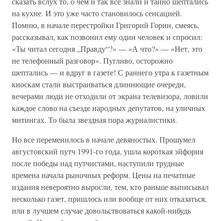
сказать вслух то, о чем и так все знали и тайно шептались
на кухне. И это уже часто становилось сенсацией.
Помню, в начале перестройки Григорий Горин, смеясь,
рассказывал, как позвонил ему один человек и спросил:
«Ты читал сегодня „Правду“?» — «А что?» — «Нет, это
не телефонный разговор». Пугливо, осторожно
шептались — и вдруг в газете! С раннего утра к газетным
киоскам стали выстраиваться длиннющие очереди,
вечерами люди не отходили от экрана телевизора, ловили
каждое слово на съезде народных депутатов, на уличных
митингах. То была звездная пора журналистики.
Но все переменилось в начале девяностых. Прошумел
августовский путч 1991-го года, ушла короткая эйфория
после победы над путчистами, наступили трудные
времена начала рыночных реформ. Цены на печатные
издания невероятно выросли, тем, кто раньше выписывал
несколько газет, пришлось или вообще от них отказаться,
или в лучшем случае довольствоваться какой-нибудь