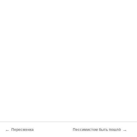
←
→
Пересменка
Пессимистом быть пошло́