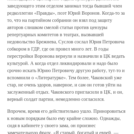
заведующего этим отделом занимал тогда бывший член
редколлегии «Правды», поэт Юрий Воронов. Когда-то за
то, что на партийном собрании он взял под защиту
авторов слишком смелой статьи против цензуры
репертуарных комитетов в театрах, вызвавшей
недовольство Брежнева, Суслов сослал Юрия Петровича
собкором в ГДР, где он провел много лет. В годы
перестройки Воронова вернули и назначили в ЦК ведать
культурой. А когда отдел ликвидировали и надо было
срочно искать Юрию Петровичу другую работу, тут-то и
вспомнили о «Литературке». Тем более, Чаковский уже
стар, не очень здоров, наверное, и сам он готов уйти на
заслуженный отдых. Чаковского пригласили в ЦК, и он,
верный солдат партии, немедленно согласился.
Впрочем, время его действительно ушло. Приноровиться
к новым порядкам было ему крайне сложно. Однажды,
сидя в кабинете у своего зама, он произнес
замечательную фразу. «Я старый, богатый и еврей, —