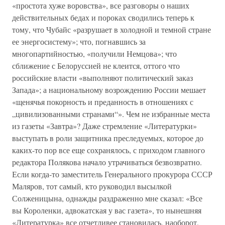
«простота хуже воровства», все разговоры о наших
действительных бедах и пороках сводились теперь к
тому, что Чубайс «разрушает в холодной и темной стране
ее энергосистему»; что, погнавшись за
многопартийностью, «получили Немцова»; что
сближение с Белоруссией не клеится, оттого что
российские власти «выполняют политический заказ
Запада»; а национальному возрождению России мешает
«щенячья покорность и преданность в отношениях с
„цивилизованными странами“». Чем не избранные места
из газеты «Завтра»? Даже стремление «Литературки»
выступать в роли защитника преследуемых, которое до
каких-то пор все еще сохранялось, с приходом главного
редактора Полякова начало утрачиваться безвозвратно.
Если когда-то заместитель Генерального прокурора СССР
Маляров, тот самый, кто руководил высылкой
Солженицына, однажды раздраженно мне сказал: «Все
вы Короленки, адвокатская у вас газета», то нынешняя
«Литературка» все отчетливее становилась, наоборот,