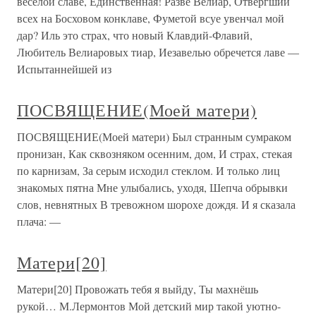
веселой славе, Единственная! Разве Велиар, Отвергший
всех на Босховом конклаве, Фуметой всуе увенчал мой
дар? Иль это страх, что новый Клавдий-Флавий,
Любитель Велиаровых тиар, Иезавелью обречется лаве —
Испытаннейшей из
ПОСВЯЩЕНИЕ(Моей матери)
ПОСВЯЩЕНИЕ(Моей матери) Был странным сумраком
пронизан, Как сквозняком осенним, дом, И страх, стекая
по карнизам, За серым исходил стеклом. И только лиц
знакомых пятна Мне улыбались, уходя, Шепча обрывки
слов, невнятных В тревожном шорохе дождя. И я сказала
плача: —
Матери[20]
Матери[20] Провожать тебя я выйду, Ты махнёшь
рукой… М.Лермонтов Мой детский мир такой уютно-