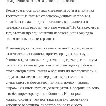
немедленно оказался за колючей проволокой.
Когда удавалось добиться справедливости и я получал
трогательные письма от освобожденных из тюрьмы
людей, от их жен и детей, казалось, как радостна и
прекрасна моя работа, чего еще желать? Но бывало, что и
тут, отстояв правду, защитив человека, меня ожидала
новая печаль, новые терзания.
В ленинградском онкологическом институте уволили
отличного специалиста, профессора, доктора наук,
бывшего фронтовика. Еще недавно директор института
публично, в печати, дал высочайшую оценку работам
этого специалиста, писал о больших их перспективах. И
вдруг назначается внеочередная переаттестация, и
специалисту набрасывают полным-полно «черных
шаров». Из института он должен уйти. Совершенно ясно,
что без директора тут не обошлось. На вопрос
корреспондента, чем все-таки вызвано увольнение
хорошего работника, директор понес какую-то