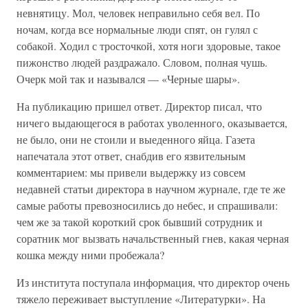
невнятицу. Мол, человек неправильно себя вел. По
ночам, когда все нормальные люди спят, он гулял с
собакой. Ходил с тросточкой, хотя ноги здоровые, такое
пижонство людей раздражало. Словом, полная чушь.
Очерк мой так и назывался — «Черные шары».
На публикацию пришел ответ. Директор писал, что
ничего выдающегося в работах уволенного, оказывается,
не было, они не стоили и выеденного яйца. Газета
напечатала этот ответ, снабдив его язвительным
комментарием: мы привели выдержку из совсем
недавней статьи директора в научном журнале, где те же
самые работы превозносились до небес, и спрашивали:
чем же за такой короткий срок бывший сотрудник и
соратник мог вызвать начальственный гнев, какая черная
кошка между ними пробежала?
Из института поступала информация, что директор очень
тяжело переживает выступление «Литературки». На