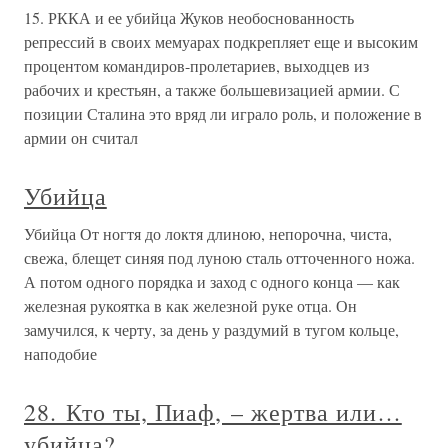
15. РККА и ее убийца Жуков необоснованность
репрессий в своих мемуарах подкрепляет еще и высоким
процентом командиров-пролетариев, выходцев из
рабочих и крестьян, а также большевизацией армии. С
позиции Сталина это вряд ли играло роль, и положение в
армии он считал
Убийца
Убийца От ногтя до локтя длиною, непорочна, чиста,
свежа, блещет синяя под луною сталь отточенного ножа.
А потом одного порядка и заход с одного конца — как
железная рукоятка в как железной руке отца. Он
замучился, к черту, за день у раздумий в тугом кольце,
наподобие
28. Кто ты, Пиаф, – жертва или…
убийца?