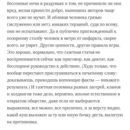
бессонные ночи в раздумьях о том, не причинили ли они
вред, желая принести добро, нынешних авторов чаще
всего уже не мучат. И обливая человека грязью
(заслуженно или нет), никаких терзаний, судя по всему,
они не испытывают. Да и публично пригвожденный к
позорному столбу человек в метро от инфаркта, скорее
всего, не умрет. Другие ценности, другие правила игры.
Это хорошо, нормально, что газетная статья не
воспринимается сейчас как приговор, как диктат, как
бесспорное руководство к действию. (Худо только, что
вообще перестают прислушиваться к печатному слову:
доказываешь, приводишь вопиющие факты — никакого
результата.) И газетная полемика разных лагерей, кланов
и холдингов тоже дело, вероятно, вполне естественное в
открытом обществе, даже если не выбираются
выражения, все можно, все прилично, и за версту видно,
какой куш выложен за ту или иную бочку дегтя, вылитую
на противника.