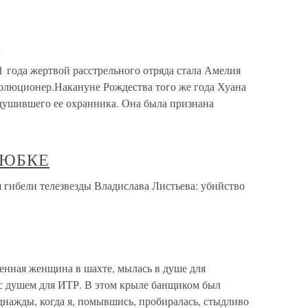
й
 года жертвой расстрельного отряда стала Амелия
олюционер.Накануне Рождества того же года Хуана
душившего ее охранника. Она была признана
 ЮБКЕ
бели телезвезды Владислава Листьева: убийство
енная женщина в шахте, мылась в душе для
 с душем для ИТР. В этом крыле банщиком был
днажды, когда я, помывшись, пробиралась, стыдливо