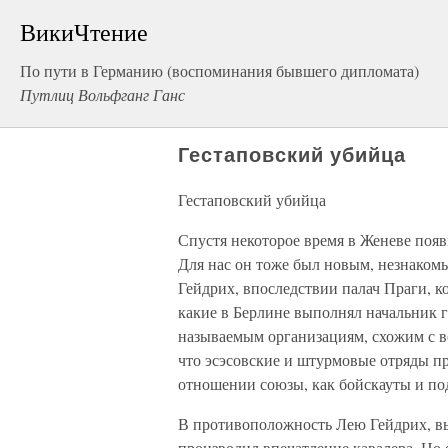
ВикиЧтение
По пути в Германию (воспоминания бывшего дипломата)
Путлиц Вольфганг Ганс
Гестаповский убийца
Гестаповский убийца
Спустя некоторое время в Женеве появ
Для нас он тоже был новым, незнако
Гейдрих, впоследствии палач Праги, к
какие в Берлине выполнял начальник г
называемым организациям, схожим с в
что эсэсовские и штурмовые отряды п
отношении союзы, как бойскауты и по
В противоположность Лею Гейдрих, в
производил впечатление кавалера. Но 