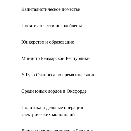
Капиталистическое поместье
Понятия о чести поколеблены
Юнкерство и образование
Министр Реймарской Республики
У Гуго Стиннеса во время инфляции
Среди юных лордов в Оксфорде
Политика и деловые операции
электрических монополий
Деньги и светская жизнь в Берлине