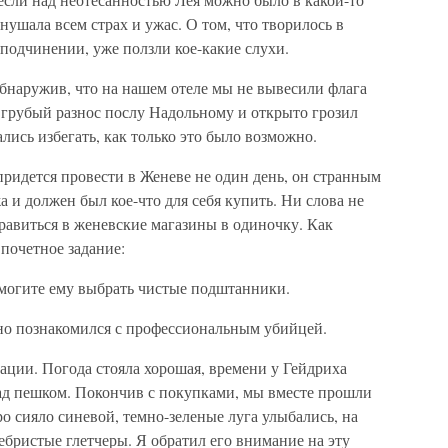
нушала всем страх и ужас. О том, что творилось в
 подчинении, уже ползли кое-какие слухи.
обнаружив, что на нашем отеле мы не вывесили флага
й грубый разнос послу Надольному и открыто грозил
лись избегать, как только это было возможно.
 придется провести в Женеве не один день, он странным
 и должен был кое-что для себя купить. Ни слова не
равиться в женевские магазины в одиночку. Как
 почетное задание:
омогите ему выбрать чистые подштанники.
но познакомился с профессиональным убийцей.
ации. Погода стояла хорошая, времени у Гейдриха
зад пешком. Покончив с покупками, мы вместе прошли
ро сияло синевой, темно-зеленые луга улыбались, на
ебристые глетчеры. Я обратил его внимание на эту