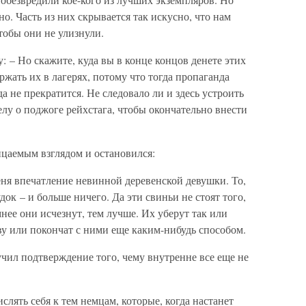
но. Часть из них скрывается так искусно, что нам
тобы они не улизнули.
: – Но скажите, куда вы в конце концов денете этих
ржать их в лагерях, потому что тогда пропаганда
да не прекратится. Не следовало ли и здесь устроить
лу о поджоге рейхстага, чтобы окончательно внести
цаемым взглядом и остановился:
еня впечатление невинной деревенской девушки. То,
ок – и больше ничего. Да эти свиньи не стоят того,
нее они исчезнут, тем лучше. Их уберут так или
тву или покончат с ними еще каким-нибудь способом.
учил подтверждение того, чему внутренне все еще не
слять себя к тем немцам, которые, когда настанет