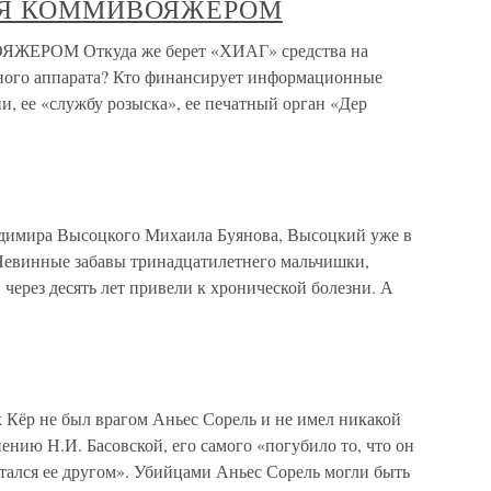
СЯ КОММИВОЯЖЕРОМ
ОМ Откуда же берет «ХИАГ» средства на
нного аппарата? Кто финансирует информационные
и, ее «службу розыска», ее печатный орган «Дер
адимира Высоцкого Михаила Буянова, Высоцкий уже в
Невинные забавы тринадцатилетнего мальчишки,
через десять лет привели к хронической болезни. А
 Кёр не был врагом Аньес Сорель и не имел никакой
ению Н.И. Басовской, его самого «погубило то, что он
тался ее другом». Убийцами Аньес Сорель могли быть