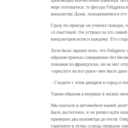
мере потешаться, то фигура Гейдриха в
концлагере Дахау, находившемся в его
Сразу по приезде он учинил скандал, 
со свастикой. Он устроил за это самы
концлагерем всем и каждому. Его стара
Хотя было заранее ясно, что Гейдриху
образом приехал совершенно без багажа
понимая по-французски, он не мог отп
«прислуге на все руки» мне было дано
– Сходите с этим дикарем в город и п
Таким образом я впервые в жизни лич
Мы поехали в автомобиле нашей делег
было достаточно, и он решил идти на
примерно два километра до отеля. Озе
горизонте в лучах солнца сверкали сер