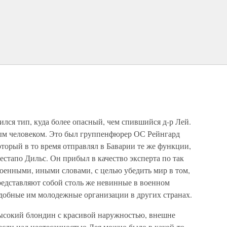
ился тип, куда более опасный, чем спившийся д-р Лей.
мым человеком. Это был группенфюрер ОС Рейнгард
оторый в то время отправлял в Баварии те же функции,
естапо Дильс. Он прибыл в качество эксперта по так
оенными, иными словами, с целью убедить мир в том,
редставляют собой столь же невинные в военном
добные им молодежные организации в других странах.
ысокий блондин с красивой наружностью, внешне
если над неотесанностью Лея можно было в какой-то