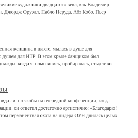
е великие художники двадцатого века, как Владимир
н, Джордж Оруэлл, Пабло Неруда, Абэ Кобо, Пьер
енная женщина в шахте, мылась в душе для
 с душем для ИТР. В этом крыле банщиком был
днажды, когда я, помывшись, пробиралась, стыдливо
твы
авда ли, но якобы на очередной конференции, когда
ации, он ответил достаточно артистично: «Благодарю!
ом перманентная охота на лидера ОУН длилась целых