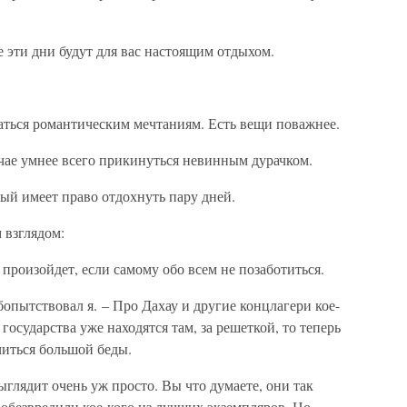
 эти дни будут для вас настоящим отдыхом.
аться романтическим мечтаниям. Есть вещи поважнее.
лучае умнее всего прикинуться невинным дурачком.
дый имеет право отдохнуть пару дней.
 взглядом:
о произойдет, если самому обо всем не позаботиться.
бопытствовал я. – Про Дахау и другие концлагери кое-
государства уже находятся там, за решеткой, то теперь
читься большой беды.
ыглядит очень уж просто. Вы что думаете, они так
 обезвредили кое-кого из лучших экземпляров. Но