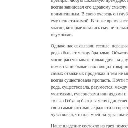
всегда завидовал его здравому смыслу
примитивным. В свою очередь он глубо
ему непостижимой. В то же время част
мысли, которые казались ему не тольк
неумными.
Однако нас связывали тесные, неразры
редко бывает между братьями. Объяснял
могли рассчитывать только друг на др
поместья не бывает настоящих товари
самых отважных проделках и тем не м
всегда существовала пропасть. Почти т
рода, существовала, разумеется, межд
учителями, гувернерами или дядями и 
только Гебхард был для меня единств
свои самые интимные радости и горест
чувствовал, что для моей натуры таки
Наше владение состояло из трех помес