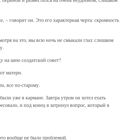
е, – говорит он. Это его характерная черта: скромность
мотря на это, мы всю ночь не смыкали глаз: слишком
у.
цу на шею солдатский совет?
от матери.
о, все по-старому.
были уже в кармане. Завтра утром он хотел ехать
есовало, и под конец я затронул вопрос, который в
 это вообще не было проблемой.