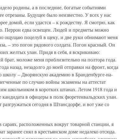
видело родины, а в последние, богатые событиями
е отрезаны. Будущее было неизвестно. У всех у нас
рее домой, если удастся – к рождеству. Я смотрю, как
ю. Перрон едва освещен. Людей и предметы можно
пно ощущаю поцелуй в щеку, и две руки обнимают меня
лаза, – это погон рядового солдата. Погон красный. Он
оих желтых улан. Придя в себя, я вскрикиваю:
й брат, моложе меня приблизительно на полтора года.
ода назад, незадолго до моей отправки на фронт, когда
ую школу – Дворянскую академию в Бранденбурге-на-
блегченные по случаю войны экзамены на аттестат
ним школьником в коротких штанах. Летом 1918 года и
е кандидата в офицеры в полк фюретенвальдских улан.
т разгружаться сегодня в Штансдорфе, и вот уже со
 в сараях, расположенных вокруг товарной станции, я
ат заранее снял в крестьянском доме недалеко отсюда.
с периной и разместился на очень неудобном, слишком