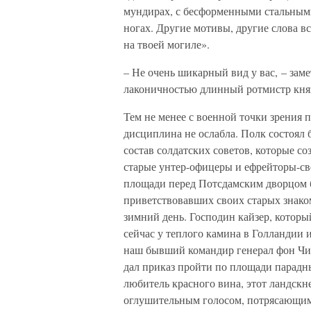
мундирах, с бесформенными стальными
ногах. Другие мотивы, другие слова вс
на твоей могиле».
– Не очень шикарный вид у вас, – зам
лаконичностью длинный ротмистр княз
Тем не менее с военной точки зрения 
дисциплина не ослабла. Полк состоял 
состав солдатских советов, которые с
старые унтер-офицеры и ефрейторы-св
площади перед Потсдамским дворцом б
приветствовавших своих старых знако
зимний день. Господин кайзер, которы
сейчас у теплого камина в Голландии 
наш бывший командир генерал фон Чир
дал приказ пройти по площади парадн
любитель красного вина, этот ландскн
оглушительным голосом, потрясающим 