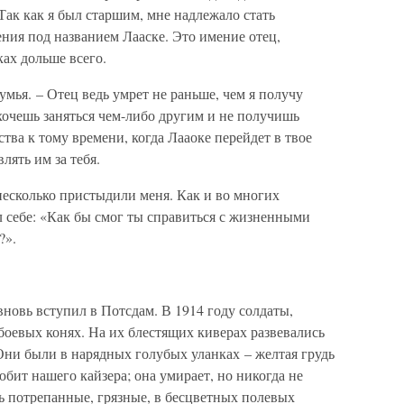
Так как я был старшим, мне надлежало стать
ния под названием Лааске. Это имение отец,
ках дольше всего.
думья. – Отец ведь умрет не раньше, чем я получу
ахочешь заняться чем-либо другим и не получишь
тва к тому времени, когда Лааоке перейдет в твое
лять им за тебя.
 несколько пристыдили меня. Как и во многих
ал себе: «Как бы смог ты справиться с жизненными
?».
новь вступил в Потсдам. В 1914 году солдаты,
 боевых конях. На их блестящих киверах развевались
Они были в нарядных голубых уланках – желтая грудь
юбит нашего кайзера; она умирает, но никогда не
сь потрепанные, грязные, в бесцветных полевых