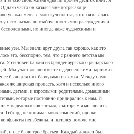
. Однако часто он казался мне потрясающе
ко уважал меня за мою «ученость», которая казалась
о у него вызывали озабоченность мои рассуждения и
о бесполезными, но иногда даже чудаческими и
вные узы. Мы знали друг друга так хорошо, как это
ось это, бесспорно, тем, что с раннего детства мы
уга. У сыновей барона из бранденбургского рыцарского
щей. Мы участвовали вместе с деревенскими парнями в
енее были для них барчуками из замка. Между нами
акая же широкая пропасть, хотя и несколько иного
у нами, детьми, и взрослыми: родителями, домашними
тетями, которые постоянно придирались к нам. И
енным надежным союзником, с которым я мог делить
и. Гебхард не понимал моих сомнений, однако
е конфликты неизбежны, и пытался помочь мне.
тий, и нас было трое братьев. Каждый должен был