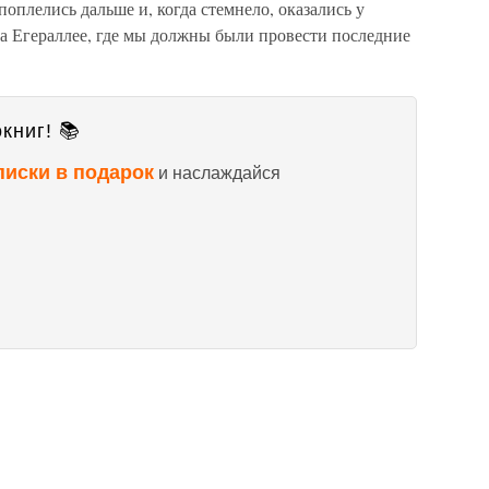
плелись дальше и, когда стемнело, оказались у
а Егераллее, где мы должны были провести последние
книг! 📚
писки в подарок
и наслаждайся