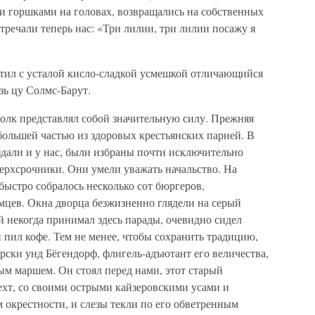
 горшками на головах, возвращались на собственных
тречали теперь нас: «Три лилии, три лилии посажу я
етил с усталой кисло-сладкой усмешкой отличающийся
ь цу Солмс-Барут.
полк представлял собой значительную силу. Прежняя
большей частью из здоровых крестьянских парней. В
оздали и у нас, были избраны почти исключительно
ерхсрочники. Они умели уважать начальство. На
ыстро собралось несколько сот бюргеров,
мцев. Окна дворца безжизненно глядели на серый
й некогда принимал здесь парады, очевидно сидел
и пил кофе. Тем не менее, чтобы сохранить традицию,
ски унд Бёгендорф, флигель-адъютант его величества,
ым маршем. Он стоял перед нами, этот старый
ехт, со своими острыми кайзеровскими усами и
окрестности, и слезы текли по его обветренным