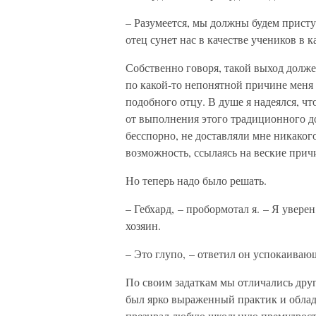
– Разумеется, мы должны будем приступ
отец сунет нас в качестве учеников в к
Собственно говоря, такой выход должен
по какой-то непонятной причине меня 
подобного отцу. В душе я надеялся, чт
от выполнения этого традиционного до
бесспорно, не доставляли мне никакого
возможность, ссылаясь на веские прич
Но теперь надо было решать.
– Гебхард, – пробормотал я. – Я увере
хозяин.
– Это глупо, – ответил он успокаивающ
По своим задаткам мы отличались друг 
был ярко выраженный практик и облада
презирал любую школьную премудрость 