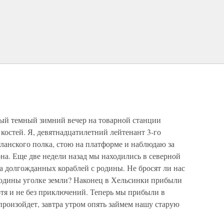
ный темный зимний вечер на товарной станции
костей. Я, девятнадцатилетний лейтенант 3-го
уланского полка, стою на платформе и наблюдаю за
она. Еще две недели назад мы находились в северной
а долгожданных кораблей с родины. Не бросят ли нас
 родины уголке земли? Наконец в Хельсинки прибыли
отя и не без приключений. Теперь мы прибыли в
 произойдет, завтра утром опять займем нашу старую