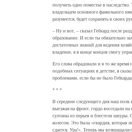
получить одно поместье в наследство. 
владельцем основного фамильного име
разумеется, будет сохранять в своих ру
– Ну и вот, – сказал Гебхард после раз
образование. И если ты обязательно з
достаточных знаний для ведения хозяйс
владение, я в конце концов смогу управ
Его слова обрадовали и в то же время
подобных ситуациях в детстве, я сказ
проблемами, если бы не было Гебхарда
* * *
В середине следующего дня наш полк в
выезжая на фронт, гордо восседали на
султаны из перьев и блестели шнуры. 
колесом. Это была «гвардия, которая л
сдается. Ура!». Теперь мы возвращали