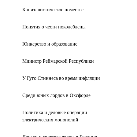
Капиталистическое поместье
Понятия о чести поколеблены
Юнкерство и образование
Министр Реймарской Республики
У Гуго Стиннеса во время инфляции
Среди юных лордов в Оксфорде
Политика и деловые операции
электрических монополий
Деньги и светская жизнь в Берлине