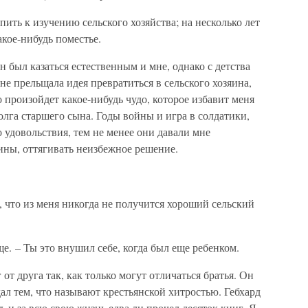
ить к изучению сельского хозяйства; на несколько лет
акое-нибудь поместье.
 был казаться естественным и мне, однако с детства
не прельщала идея превратиться в сельского хозяина,
о произойдет какое-нибудь чудо, которое избавит меня
лга старшего сына. Годы войны и игра в солдатики,
 удовольствия, тем не менее они давали мне
ины, оттягивать неизбежное решение.
н, что из меня никогда не получится хороший сельский
е. – Ты это внушил себе, когда был еще ребенком.
от друга так, как только могут отличаться братья. Он
л тем, что называют крестьянской хитростью. Гебхард
и за всю свою жизнь едва ли прочел десяток книг. Я