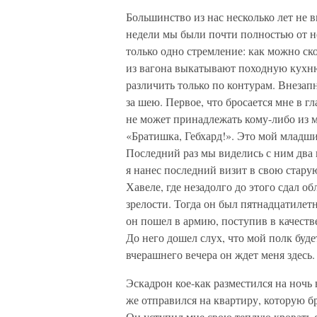
Большинство из нас несколько лет не 
недели мы были почти полностью от не
только одно стремление: как можно ско
из вагона выкатывают походную кухн
различить только по контурам. Внеза
за шею. Первое, что бросается мне в г
не может принадлежать кому-либо из м
«Братишка, Гебхард!». Это мой младши
Последний раз мы виделись с ним два г
я нанес последний визит в свою стар
Хавеле, где незадолго до этого сдал о
зрелости. Тогда он был пятнадцатилет
он пошел в армию, поступив в качеств
До него дошел слух, что мой полк буде
вчерашнего вечера он ждет меня здесь.
Эскадрон кое-как разместился на ночь
же отправился на квартиру, которую бр
Он уступил мне свою теплую кровать 