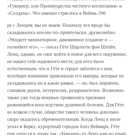
«Гувернер, или Преимущества частного воспитания» и
«Солдаты». Что именно стряслось в Вейма–396
ре с Ленцем, мы не знаем. Поначалу все вроде бы
складывалось вполне по–приятельски, дружелюбно.
«Увидите миниатюрное, диковинное создание и —
полюбите его», — писал Гёте Шарлотте фон Штейн.
Ленц, однако, не смог войти в новое для него окружение,
не нашел себе надежного места; для него было
естественным, что и Гёте и герцог заботятся о нем;
всеобщее внимание привлекали его манеры, которые не
укладывались ни в какие рамки, — он, был, вероятно,
слишком дерзок, нетерпелив, раздражителен. Возможно,
также уже тогда впервые проявились признаки
развившейся впоследствии душевной болезни. Для Гёте,
во всяком случае, общество такого человека довольно
скоро оказалось обременительным. Когда Ленц в июле
уехал в Берку, курортный городок близ Веймара, Гёте
еще отнесся к этому так: «Наконец–то Ленц нам по нраву,