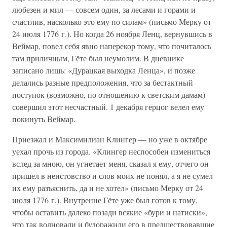
любезен и мил — совсем один, за лесами и горами и
счастлив, насколько это ему по силам» (письмо Мерку от
24 июля 1776 г.). Но когда 26 ноября Ленц, вернувшись в
Веймар, повел себя явно наперекор тому, что почиталось
там приличным, Гёте был неумолим. В дневнике
записано лишь: «Дурацкая выходка Ленца», и позже
делались разные предположения, что за бестактный
поступок (возможно, по отношению к светским дамам)
совершил этот несчастный. 1 декабря герцог велел ему
покинуть Веймар.
Приезжал и Максимилиан Клингер — но уже в октябре
уехал прочь из города. «Клингер неспособен измениться
вслед за мною, он угнетает меня, сказал я ему, отчего он
пришел в неистовство и слов моих не понял, а я не сумел
их ему разъяснить, да и не хотел» (письмо Мерку от 24
июля 1776 г.). Внутренне Гёте уже был готов к тому,
чтобы оставить далеко позади всякие «бури и натиски»,
что так волновали и будоражили его в предшествовавшие