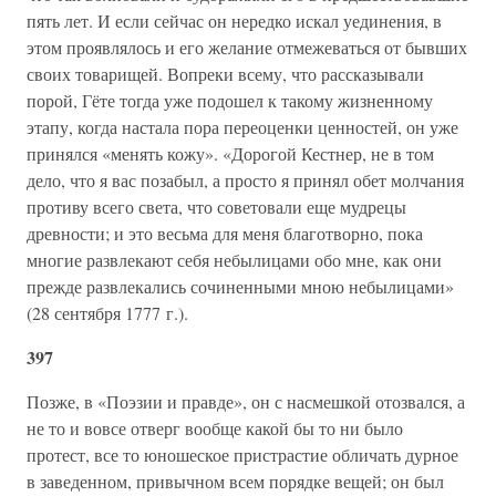
пять лет. И если сейчас он нередко искал уединения, в
этом проявлялось и его желание отмежеваться от бывших
своих товарищей. Вопреки всему, что рассказывали
порой, Гёте тогда уже подошел к такому жизненному
этапу, когда настала пора переоценки ценностей, он уже
принялся «менять кожу». «Дорогой Кестнер, не в том
дело, что я вас позабыл, а просто я принял обет молчания
противу всего света, что советовали еще мудрецы
древности; и это весьма для меня благотворно, пока
многие развлекают себя небылицами обо мне, как они
прежде развлекались сочиненными мною небылицами»
(28 сентября 1777 г.).
397
Позже, в «Поэзии и правде», он с насмешкой отозвался, а
не то и вовсе отверг вообще какой бы то ни было
протест, все то юношеское пристрастие обличать дурное
в заведенном, привычном всем порядке вещей; он был