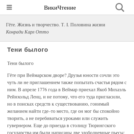
ВикиЧтение
Гёте. Жизнь и творчество. Т. I. Половина жизни
Конради Карл Отто
Тени былого
Тени былого
Гёте при Веймарском дворе? Друзья юности сочли это
чуть ли не приглашением также попытать счастья рядом с
ним. В апреле 1776 года в Веймар приехал Якоб Михаэль
Рейнхольд Ленц, и не потому, что его туда пригласили,
но в поисках средств к существованию, гонимый
желанием найти где–то место, где он мог бы спокойно
творить, а не перебиваться уроками или служить
гувернером. Еще до приезда в столицу Тюрингского
государства им были написаны две злободневные пьесы: