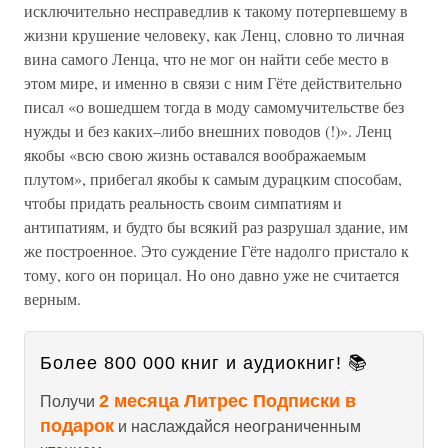
исключительно несправедлив к такому потерпевшему в
жизни крушение человеку, как Ленц, словно то личная
вина самого Ленца, что не мог он найти себе место в
этом мире, и именно в связи с ним Гёте действительно
писал «о вошедшем тогда в моду самомучительстве без
нужды и без каких–либо внешних поводов (!)». Ленц
якобы «всю свою жизнь оставался воображаемым
плутом», прибегал якобы к самым дурацким способам,
чтобы придать реальность своим симпатиям и
антипатиям, и будто бы всякий раз разрушал здание, им
же построенное. Это суждение Гёте надолго пристало к
тому, кого он порицал. Но оно давно уже не считается
верным.
Более 800 000 книг и аудиокниг! 📚
2 месяца Литрес Подписки в
Получи
подарок
и наслаждайся неограниченным