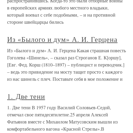
распространившись. Когда-то это были отборные воины
в европейских армиях любого местного владыки,
который воевал с себе подобными, – и на противной
стороне швейцарцы бились
Из «Былого и дум» А. И. Герцена
Из «Былого и дум» А. И. Герцена Какая страшная повесть
Гоголева «Шинель», – сказал раз Строганов Е. К[оршу],
[Евг. Фед. Корш (1810–1897) – публицист и переводчик.]
– ведь это привидение на мосту тащит просто с каждого
из нас шинель с плеч. Поставьте себя в мое положение и
1. Две тени
1. Две тени В 1957 году Василий Соловьев-Седой,
отмечал свое пятидесятилетие.25 апреля Алексей
Фатьянов вместе с Михаилом Матусовским вышли из
комфортабельного вагона «Красной Стрелы».В