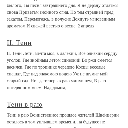
былого, Ты песня завтрашнего дня. Я не дерзну отдаться
снова Приветам знойного огня. Но тем отрадней пред
закатом, Перемогаясь, в полусне Дохнуть мгновенным
ароматом И свежей вестью о весне. 2 апреля
II. Тени
II. Тени Лети, мечта моя, в далекий, Все близкий сердцу
уголок, Где знойным летом синеокий Во ржи смеется
василек, Где по тропинке чередою Косцы веселые
спешат, Где над знакомою водою Уж не шумит мой
старый сад, Но где теперь в раю минувшем, В раю
потерянном моем, Над домом,
Тени в раю
Тени в раю Воинственное прошлое жителей Швейцарии
осталось в том уплывшем времени, на будущее не