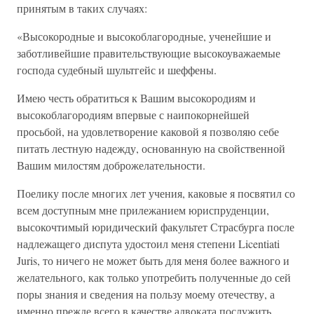
принятым в таких случаях:
«Высокородные и высокоблагородные, ученейшие и
заботливейшие правительствующие высокоуважаемые
господа судебный шультгейс и шеффены.
Имею честь обратиться к Вашим высокородиям и
высокоблагородиям впервые с наипокорнейшей
просьбой, на удовлетворение каковой я позволяю себе
питать лестную надежду, основанную на свойственной
Вашим милостям доброжелательности.
Поелику после многих лет учения, каковые я посвятил со
всем доступным мне прилежанием юриспруденции,
высокочтимый юридический факультет Страсбурга после
надлежащего диспута удостоил меня степени Licentiati
Juris, то ничего не может быть для меня более важного и
желательного, как только употребить полученные до сей
поры знания и сведения на пользу моему отечеству, а
именно прежде всего в качестве адвоката послужить