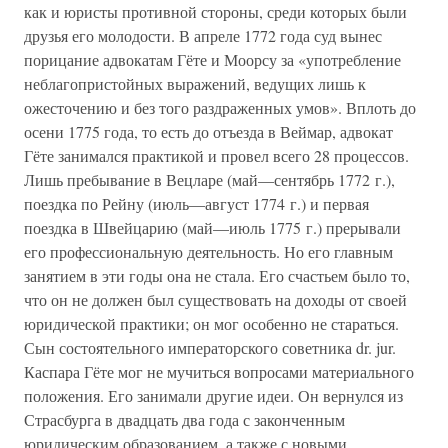
как и юристы противной стороны, среди которых были
друзья его молодости. В апреле 1772 года суд вынес
порицание адвокатам Гёте и Моорсу за «употребление
неблагопристойных выражений, ведущих лишь к
ожесточению и без того раздраженных умов». Вплоть до
осени 1775 года, то есть до отъезда в Веймар, адвокат
Гёте занимался практикой и провел всего 28 процессов.
Лишь пребывание в Вецларе (май—сентябрь 1772 г.),
поездка по Рейну (июль—август 1774 г.) и первая
поездка в Швейцарию (май—июль 1775 г.) прерывали
его профессиональную деятельность. Но его главным
занятием в эти годы она не стала. Его счастьем было то,
что он не должен был существовать на доходы от своей
юридической практики; он мог особенно не стараться.
Сын состоятельного императорского советника dr. jur.
Каспара Гёте мог не мучиться вопросами материального
положения. Его занимали другие идеи. Он вернулся из
Страсбурга в двадцать два года с законченным
юридическим образованием, а также с новыми