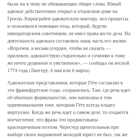
были ни к чему не обязывающие общие слова. Юный
адвокат действительно открыл в отцовском доме на
Гросер–Хиршграбен адвокатскую контору, вел процессы
и пользовался помощью отца, который, будучи
императорским советником, не имел права вести дела. Но
деятельность адвоката составляла лишь часть его жизни.
«Впрочем, я весьма усерден, чтобы не сказать —
прилежен, адвокатствую старательно и сочиняю к тому
же нечто душевное и умственное», — сообщал он весной
1774 года (Лангеру, 6 мая или 6 марта).
Адвокатские представления, которые Гёте составлял в
эти франкфуртские годы, сохранились. Там, где речь идет
об обычных формальностях, они написаны в том
церемониальном тоне, которым Гёте всегда владел
виртуозно. Когда же речь идет о самом деле, то создается
впечатление, что фразы эти продиктованы
красноречивым поэтом. Чересчур щепетильным при
выборе своих выражений молодой юрист не был, так же