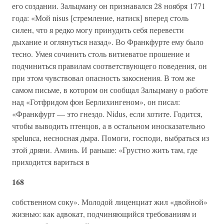
его создании. Зальцману он признавался 28 ноября 1771
года: «Мой nisus [стремление, натиск] вперед столь
силен, что я редко могу принудить себя перевести
дыхание и оглянуться назад». Во Франкфурте ему было
тесно. Умея сочинить столь витиеватое прошение и
подчиниться правилам соответствующего поведения, он
при этом чувствовал опасность закоснения. В том же
самом письме, в котором он сообщал Зальцману о работе
над «Готфридом фон Берлихингеном», он писал:
«Франкфурт — это гнездо. Nidus, если хотите. Годится,
чтобы выводить птенцов, а в остальном иносказательно
spelunca, несносная дыра. Помоги, господи, выбраться из
этой дряни. Аминь. И раньше: «Грустно жить там, где
приходится вариться в
168
собственном соку». Молодой лиценциат жил «двойной»
жизнью: как адвокат, подчиняющийся требованиям и