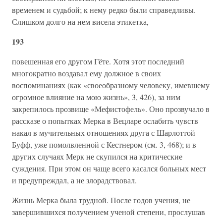
временем и судьбой; к нему редко были справедливы.
Слишком долго на нем висела этикетка,
193
повешенная его другом Гёте. Хотя этот последний
многократно воздавал ему должное в своих
воспоминаниях (как «своеобразному человеку, имевшему
огромное влияние на мою жизнь», 3, 426), за ним
закрепилось прозвище «Мефистофель». Оно прозвучало в
рассказе о попытках Мерка в Вецларе ослабить чувств
накал в мучительных отношениях друга с Шарлоттой
Буфф, уже помолвленной с Кестнером (см. 3, 468); и в
других случаях Мерк не скупился на критические
суждения. При этом он чаще всего касался больных мест
и предупреждал, а не злорадствовал.
Жизнь Мерка была трудной. После годов учения, не
завершившихся получением ученой степени, прослушав