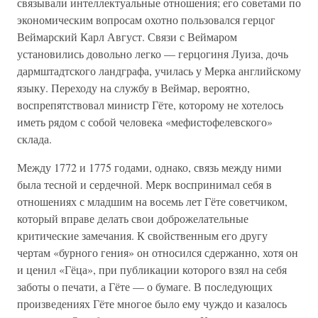
связывали интеллектуальные отношения; его советами по
экономическим вопросам охотно пользовался герцог
Веймарский Карл Август. Связи с Веймаром
установились довольно легко — герцогиня Луиза, дочь
дармштадтского ландграфа, училась у Мерка английскому
языку. Переходу на службу в Веймар, вероятно,
воспрепятствовал министр Гёте, которому не хотелось
иметь рядом с собой человека «мефистофелевского»
склада.
Между 1772 и 1775 годами, однако, связь между ними
была тесной и сердечной. Мерк воспринимал себя в
отношениях с младшим на восемь лет Гёте советчиком,
который вправе делать свои доброжелательные
критические замечания. К свойственным его другу
чертам «бурного гения» он относился сдержанно, хотя он
и ценил «Гёца», при публикации которого взял на себя
заботы о печати, а Гёте — о бумаге. В последующих
произведениях Гёте многое было ему чуждо и казалось