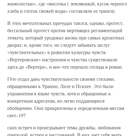
жимолостью», где «мисочка с земляникой, кусок черного
хлеба и глоток свежей воды» составляли ее трапезу.
В этих мечтательных причудах таился, однако, протест,
бессильный протест против мертвящих регламентаций
этикета, который уродовал жизнь при самых крохотных
дворах; и, кроме того, не следует забывать заслуг
«чувствительных» в развитии культуры чувств.
«Вертеровские» настроения и чувства существовали
здесь до «Вертера», и кое–что перешло отсюда в роман.
Гёте отдал дань чувствительности своими стихами,
обращенными к Урании, Лиле и Психее. Это были
упражнения в языке чувств, хотя и обращенные к
конкретным адресатам, но легко поддающиеся
обобщению. Они прикреплены к определенным местам
свет–197
ских встреч и проигрывают темы дружбы, любования
природой, встреч и расставаний. В них дает себя знать