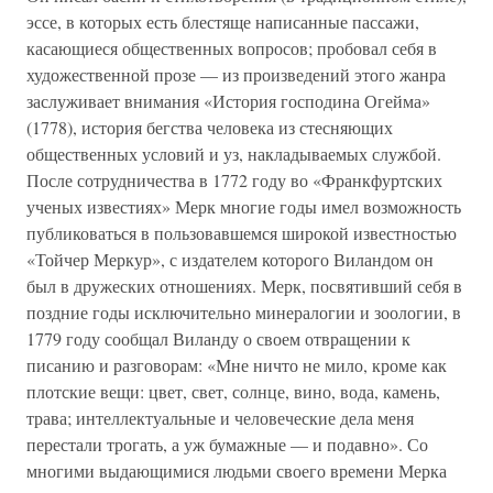
эссе, в которых есть блестяще написанные пассажи,
касающиеся общественных вопросов; пробовал себя в
художественной прозе — из произведений этого жанра
заслуживает внимания «История господина Огейма»
(1778), история бегства человека из стесняющих
общественных условий и уз, накладываемых службой.
После сотрудничества в 1772 году во «Франкфуртских
ученых известиях» Мерк многие годы имел возможность
публиковаться в пользовавшемся широкой известностью
«Тойчер Меркур», с издателем которого Виландом он
был в дружеских отношениях. Мерк, посвятивший себя в
поздние годы исключительно минералогии и зоологии, в
1779 году сообщал Виланду о своем отвращении к
писанию и разговорам: «Мне ничто не мило, кроме как
плотские вещи: цвет, свет, солнце, вино, вода, камень,
трава; интеллектуальные и человеческие дела меня
перестали трогать, а уж бумажные — и подавно». Со
многими выдающимися людьми своего времени Мерка