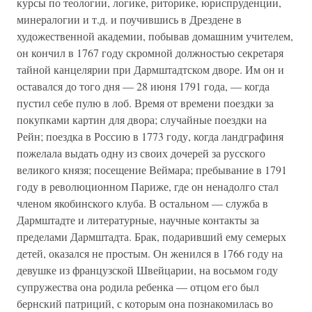
курсы по теологии, логике, риторике, юриспруденции,
минералогии и т.д. и поучившись в Дрездене в
художественной академии, побывав домашним учителем,
он кончил в 1767 году скромной должностью секретаря
тайной канцелярии при Дармштадтском дворе. Им он и
оставался до того дня — 28 июня 1791 года, — когда
пустил себе пулю в лоб. Время от времени поездки за
покупками картин для двора; случайные поездки на
Рейн; поездка в Россию в 1773 году, когда ландграфиня
пожелала выдать одну из своих дочерей за русского
великого князя; посещение Веймара; пребывание в 1791
году в революционном Париже, где он ненадолго стал
членом якобинского клуба. В остальном — служба в
Дармштадте и литературные, научные контакты за
пределами Дармштадта. Брак, подаривший ему семерых
детей, оказался не простым. Он женился в 1766 году на
девушке из французской Швейцарии, на восьмом году
супружества она родила ребенка — отцом его был
бернский патриций, с которым она познакомилась во