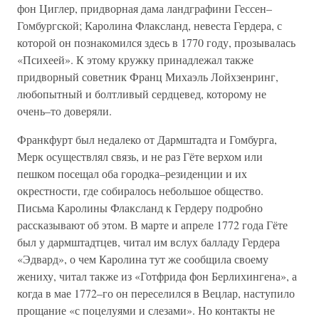
фон Циглер, придворная дама ландграфини Гессен–
Гомбургской; Каролина Флаксланд, невеста Гердера, с
которой он познакомился здесь в 1770 году, прозывалась
«Психеей». К этому кружку принадлежал также
придворный советник Франц Михаэль Лойхзенринг,
любопытный и болтливый сердцевед, которому не
очень–то доверяли.
Франкфурт был недалеко от Дармштадта и Гомбурга,
Мерк осуществлял связь, и не раз Гёте верхом или
пешком посещал оба городка–резиденции и их
окрестности, где собиралось небольшое общество.
Письма Каролины Флаксланд к Гердеру подробно
рассказывают об этом. В марте и апреле 1772 года Гёте
был у дармштадтцев, читал им вслух балладу Гердера
«Эдвард», о чем Каролина тут же сообщила своему
жениху, читал также из «Готфрида фон Берлихингена», а
когда в мае 1772–го он переселился в Вецлар, наступило
прощание «с поцелуями и слезами». Но контакты не