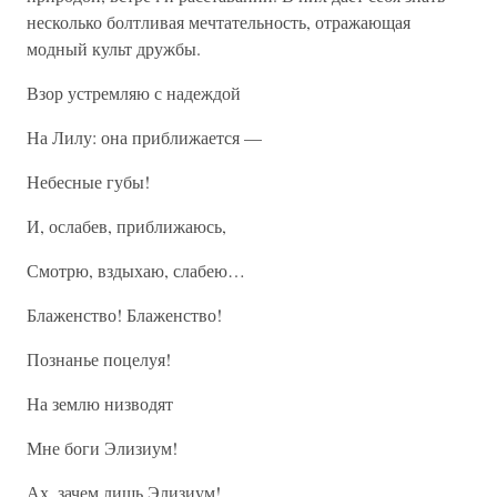
несколько болтливая мечтательность, отражающая
модный культ дружбы.
Взор устремляю с надеждой
На Лилу: она приближается —
Небесные губы!
И, ослабев, приближаюсь,
Смотрю, вздыхаю, слабею…
Блаженство! Блаженство!
Познанье поцелуя!
На землю низводят
Мне боги Элизиум!
Ах, зачем лишь Элизиум!