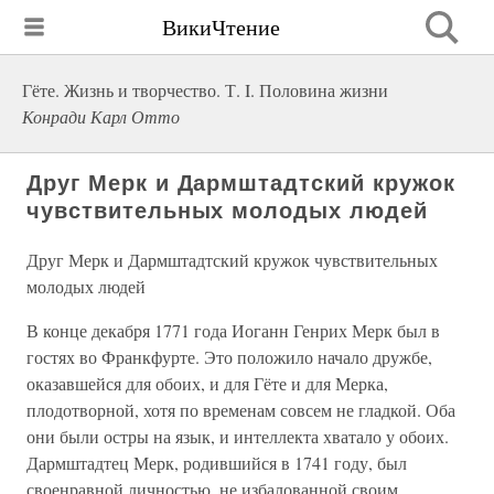
ВикиЧтение
Гёте. Жизнь и творчество. Т. I. Половина жизни
Конради Карл Отто
Друг Мерк и Дармштадтский кружок
чувствительных молодых людей
Друг Мерк и Дармштадтский кружок чувствительных
молодых людей
В конце декабря 1771 года Иоганн Генрих Мерк был в
гостях во Франкфурте. Это положило начало дружбе,
оказавшейся для обоих, и для Гёте и для Мерка,
плодотворной, хотя по временам совсем не гладкой. Оба
они были остры на язык, и интеллекта хватало у обоих.
Дармштадтец Мерк, родившийся в 1741 году, был
своенравной личностью, не избалованной своим