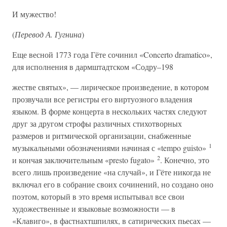
И мужество!
(
Перевод А. Гугнина
)
Еще весной 1773 года Гёте сочинил «Concerto dramatico»,
для исполнения в дармштадтском «Содру–198
жестве святых», — лирическое произведение, в котором
прозвучали все регистры его виртуозного владения
языком. В форме концерта в нескольких частях следуют
друг за другом строфы различных стихотворных
размеров и ритмической организации, снабженные
1
музыкальными обозначениями начиная с «tempo guisto»
2
и кончая заключительным «presto fugato»
. Конечно, это
всего лишь произведение «на случай», и Гёте никогда не
включал его в собрание своих сочинений, но создано оно
поэтом, который в это время испытывал все свои
художественные и языковые возможности — в
«Клавиго», в фастнахтшпилях, в сатирических пьесах —