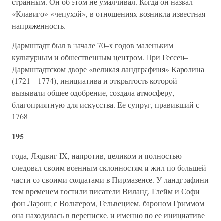
странным. Он об этом не умалчивал. Когда он назвал
«Клавиго» «чепухой», в отношениях возникла известная
напряженность.
Дармштадт был в начале 70–х годов маленьким
культурным и общественным центром. При Гессен–
Дармштадтском дворе «великая ландграфиня» Каролина
(1721—1774), инициатива и открытость которой
вызывали общее одобрение, создала атмосферу,
благоприятную для искусства. Ее супруг, правивший с
1768
195
года, Людвиг IX, напротив, целиком и полностью
следовал своим военным склонностям и жил по большей
части со своими солдатами в Пирмазенсе. У ландграфини
тем временем гостили писатели Виланд, Глейм и Софи
фон Ларош; с Вольтером, Гельвецием, бароном Гриммом
она находилась в переписке, и именно по ее инициативе