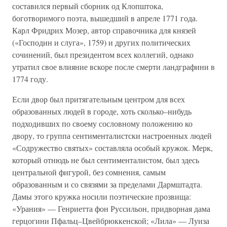
составился первый сборник од Клопштока,
боготворимого поэта, вышедший в апреле 1771 года.
Карл Фридрих Мозер, автор справочника для князей
(«Господин и слуга», 1759) и других политических
сочинений, был президентом всех коллегий, однако
утратил свое влияние вскоре после смерти ландграфини в
1774 году.
Если двор был притягательным центром для всех
образованных людей в городе, хоть сколько–нибудь
подходивших по своему сословному положению ко
двору, то группа сентименталистски настроенных людей
«Содружество святых» составляла особый кружок. Мерк,
который отнюдь не был сентименталистом, был здесь
центральной фигурой, без сомнения, самым
образованным и со связями за пределами Дармштадта.
Дамы этого кружка носили поэтические прозвища:
«Урания» — Генриетта фон Руссильон, придворная дама
герцогини Пфальц–Цвейбрюккенской; «Лила» — Луиза