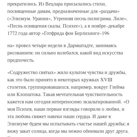
прекратились. Из Вецлара присылались стихи,
посвященные дамам, предназначенные для «раздачи»
(«Элизиум. Урании», Утренняя песнь пилигрима. Лиле»,
«Песнь освящения скалы. Психее»), а в ноябре–декабре
1772 года автор «Готфрида фон Берлихинге–196
на» провел четыре недели в Дармштадте, занимаясь
рисованием: он сильно колебался, какой вид искусства
предпочесть.
«Содружество святых» жило культом чувства и дружбы,
как это было принято в некоторых кружках XVIII
столетия, группировавшихся, например, вокруг Глейма
или Клопштока. Такая мечтательная чувствительность
кажется нам сегодня непереносимо экзальтированной. «О
моя Психея, наши первые взгляды говорили о любви, и
эта любовь свяжет навеки наши сердца. И даже в
Элизиуме будем мы испытывать счастье нашей дружбы; я
вижу закат солнца, когда мы нежно обнимали друг друга.