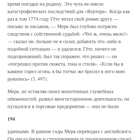
время поездки на родину. Это чуть не имело
катастрофических последствий для «Вертера». Когда как
раз в том 1774 году Гёте читал свой роман другу —
письмо за письмом, — Мерк был глубоко потрясен
сходством с собственной судьбой. «Что ж, очень мило!»
— сказал он, больше не в силах добавить что–либо в
подобной ситуации — и удалился. Гёте, ничего не
подозревавший, был так поражен, что решил — он
«погрешил против сюжета, тона и стиля». «Если бы в
камине горел огонь, я бы тотчас же бросил в него мою
рукопись» (3, 497).
Мерк, не оставляя своих монотонных служебных
обязанностей, развил многостороннюю деятельность; он
пускался и в торговые предприятия — они не были
194
удачными. В ранние годы Мерк переводил с английского.
Он писал басни и стихотворения (в традиционном стиле),