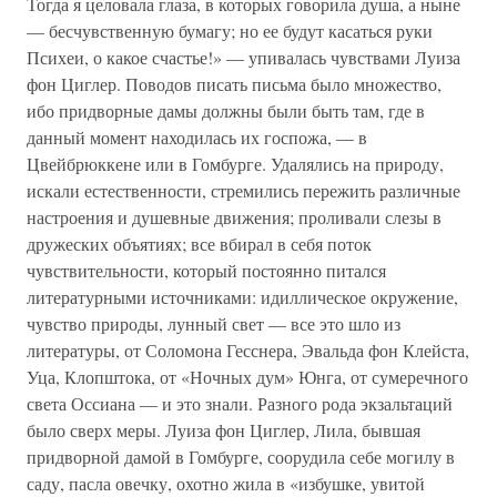
Тогда я целовала глаза, в которых говорила душа, а ныне
— бесчувственную бумагу; но ее будут касаться руки
Психеи, о какое счастье!» — упивалась чувствами Луиза
фон Циглер. Поводов писать письма было множество,
ибо придворные дамы должны были быть там, где в
данный момент находилась их госпожа, — в
Цвейбрюккене или в Гомбурге. Удалялись на природу,
искали естественности, стремились пережить различные
настроения и душевные движения; проливали слезы в
дружеских объятиях; все вбирал в себя поток
чувствительности, который постоянно питался
литературными источниками: идиллическое окружение,
чувство природы, лунный свет — все это шло из
литературы, от Соломона Гесснера, Эвальда фон Клейста,
Уца, Клопштока, от «Ночных дум» Юнга, от сумеречного
света Оссиана — и это знали. Разного рода экзальтаций
было сверх меры. Луиза фон Циглер, Лила, бывшая
придворной дамой в Гомбурге, соорудила себе могилу в
саду, пасла овечку, охотно жила в «избушке, увитой