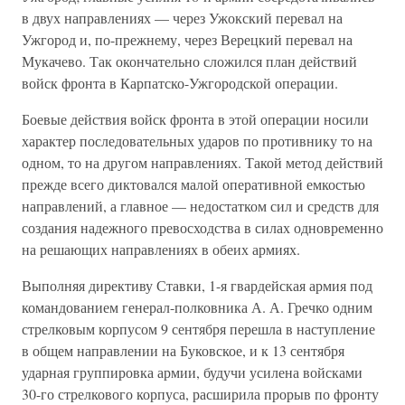
в двух направлениях — через Ужокский перевал на
Ужгород и, по-прежнему, через Верецкий пере­вал на
Мукачево. Так окончательно сложился план действий
войск фронта в Карпатско-Ужгородской операции.
Боевые действия войск фронта в этой операции носили
характер последовательных ударов по противнику то на
одном, то на другом направлениях. Такой метод действий
прежде всего диктовался малой оперативной емкостью
направлений, а главное — недостатком сил и средств для
создания надежного превосходства в силах одновремен­но
на решающих направлениях в обеих армиях.
Выполняя директиву Ставки, 1-я гвардейская армия под
командо­ванием генерал-полковника А. А. Гречко одним
стрелковым корпу­сом 9 сентября перешла в наступление
в общем направлении на Буковское, и к 13 сентября
ударная группировка армии, будучи усиле­на войсками
30-го стрелкового корпуса, расширила прорыв по фронту