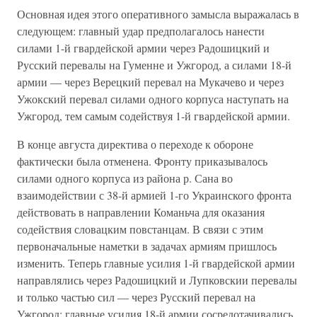
Основная идея этого оперативного замысла выражалась в
следую­щем: главный удар предполагалось нанести
силами 1-й гвардейской армии через Радошицкий и
Русский перевалы на Гуменне и Ужгород, а силами 18-й
армии — через Верецкий перевал на Мукачево и через
Ужокский перевал силами одного корпуса наступать на
Ужго­род, тем самым содействуя 1-й гвардейской армии.
В конце августа директива о переходе к обороне
фактически была отменена. Фронту приказывалось
силами одного корпуса из района р. Сана во
взаимодействии с 38-й армией 1-го Украинского фронта
действовать в направлении Команьча для оказания
содействия словацким повстанцам. В связи с этим
первоначальные наметки в зада­чах армиям пришлось
изменить. Теперь главные усилия 1-й гвардей­ской армии
направлялись через Радошицкий и Лупковскии перевалы
и только частью сил — через Русский перевал на
Ужгород; главные усилия 18-й армии сосредотачивались