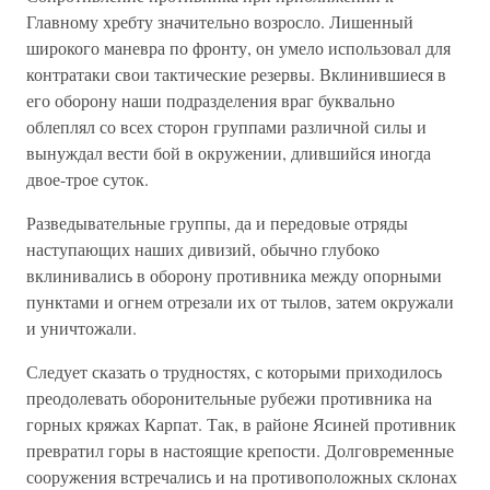
Главному хребту значительно возросло. Лишенный
широкого маневра по фронту, он умело использовал для
контратаки свои тактические резервы. Вкли­нившиеся в
его оборону наши подразделения враг буквально
облеплял со всех сторон группами различной силы и
вынуждал вести бой в окружении, длившийся иногда
двое-трое суток.
Разведывательные группы, да и передовые отряды
наступающих наших дивизий, обычно глубоко
вклинивались в оборону противника между опорными
пунктами и огнем отрезали их от тылов, затем окружали
и уничтожали.
Следует сказать о трудностях, с которыми приходилось
преодоле­вать оборонительные рубежи противника на
горных кряжах Карпат. Так, в районе Ясиней противник
превратил горы в настоящие кре­пости. Долговременные
сооружения встречались и на противополож­ных склонах