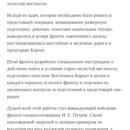
лесистой местности.
Исходя из задач, которые необходимо было решить в
предстоящей операции, командование развернуло
подготовку: дивизии, понесшие наибольшие потери,
выводились в резерв фронта, накоплялись запа­сы,
восстанавливались шоссейные и железные дороги в
предгорьях Карпат.
Штаб фронта разработал специальную инструкцию о
действиях войск в условиях горно-лесистой местности,
подготовил описание Вос­точных Карпат в целом и
каждого перевала (в полосе фронта) в от­дельности,
организовал контроль за подготовкой к предстоящей опе­
рации.
Душой всей этой работы стал командующий войсками
фронта гене­рал-полковник И. Е. Петров. Своей
неиссякаемой энергией и личным примером он
воодушевлял весь коллектив полевого управления, а