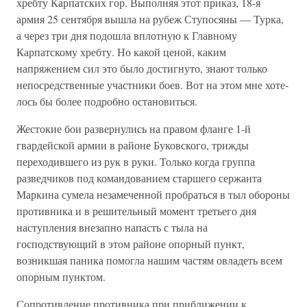
хребту Карпатских гор. Выполняя этот при­каз, 18-я
армия 25 сентября вышла на рубеж Ступосяны — Турка,
а через три дня подошла вплотную к Главному
Карпатскому хребту. Но какой ценой, каким
напряжением сил это было достигнуто, знают только
непосредственные участники боев. Вот на этом мне хоте­
лось бы более подробно остановиться.
Жестокие бои развернулись на правом фланге 1-й
гвардейской ар­мии в районе Буковского, трижды
переходившего из рук в руки. Только когда группа
разведчиков под командованием старшего сержанта
Маркина сумела незамеченной пробраться в тыл обороны
противника и в решительный момент третьего дня
наступления вне­запно напасть с тыла на
господствующий в этом районе опорный пункт,
возникшая паника помогла нашим частям овладеть всем
опор­ным пунктом.
Сопротивление противника при приближении к