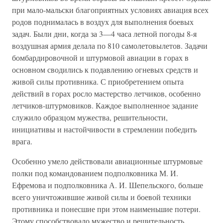
при мало-мальски благоприятных условиях авиация всех
родов поднималась в воздух для выполнения боевых
задач. Были дни, когда за 3—4 часа летной погоды 8-я
воздушная армия делала по 810 самолетовылетов. Задачи
бомбардировочной и штурмовой авиации в горах в
основном сводились к подавлению огневых средств и
живой силы противника. С приобретением опыта
действий в горах росло мастерство летчиков, особенно
летчиков-штурмовиков. Каждое выполненное задание
слу­жило образцом мужества, решительности,
инициативы и настойчи­вости в стремлении победить
врага.
Особенно умело действовали авиационные штурмовые
полки под командованием подполковника М. И.
Ефремова и подполковника А. И. Шепельского, больше
всего уничтожившие живой силы и бое­вой техники
противника и понесшие при этом наименьшие потери.
Этому способствовало мужество и решительность