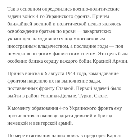
Так в основном определились военно-политические
задачи войск 4-го Украинского фронта. Причем
ближайшей военной и полити­ческой целью являлось
освобождение братьев по крови — закарпат­ских
украинцев, находившихся под многовековым
иностранным владычеством, а последние годы — под
немецко-венгерским фашистским гнетом. Эта цель была
особенно близка сердцу каждого бойца Крас­ной Армии.
Приняв войска к 6 августа 1944 года, командование
фронтом наце­лило их на выполнение задач,
поставленных фронту Ставкой. Первой задачей было
выйти в район Устшики-Дольне, Турки, Сколе.
К моменту образования 4-го Украинского фронта ему
противостоя­ло около двадцати дивизий и бригад
немецкой и венгерской армий.
По мере втягивания наших войск в предгорья Карпат