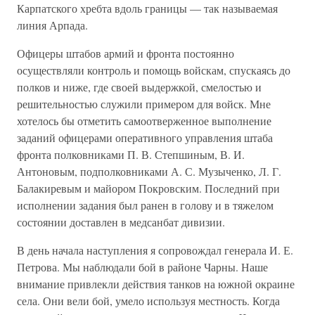
Карпатского хребта вдоль границы — так называемая
линия Арпада.
Офицеры штабов армий и фронта постоянно
осуществляли контроль и помощь войскам, спускаясь до
полков и ниже, где своей выдержкой, смелостью и
решительностью служили примером для войск. Мне
хотелось бы отметить самоотверженное выполнение
заданий офицерами оперативного управления штаба
фронта полковника­ми П. В. Степшиным, В. И.
Антоновым, подполковниками А. С. Музыченко, Л. Г.
Балакиревым и майором Покровским. Последний при
исполнении задания был ранен в голову и в тяжелом
состоянии до­ставлен в медсанбат дивизии.
В день начала наступления я сопровождал генерала И. Е.
Петрова. Мы наблюдали бой в районе Чарны. Наше
внимание привлекли дей­ствия танков на южной окраине
села. Они вели бой, умело используя местность. Когда