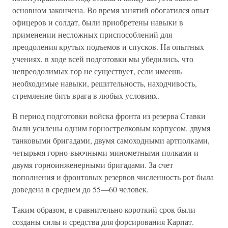
основном закончена. Во время занятий обогатился опыт
офицеров и солдат, были приобретены навыки в
применении несложных приспособлений для
преодоления крутых подъемов и спусков. На опытных
учениях, в ходе всей подготовки мы убеди­лись, что
непреодолимых гор не существует, если имеешь
необходи­мые навыки, решительность, находчивость,
стремление бить врага в любых условиях.
В период подготовки войска фронта из резерва Ставки
были усиле­ны одним горнострелковым корпусом, двумя
танковыми бригадами, двумя самоходными артполками,
четырьмя горно-вьючными мино­метными полками и
двумя горноинженерными бригадами. За счет
пополнения и фронтовых резервов численность рот была
доведена в среднем до 55—60 человек.
Таким образом, в сравнительно короткий срок были
созданы силы и средства для форсирования Карпат.