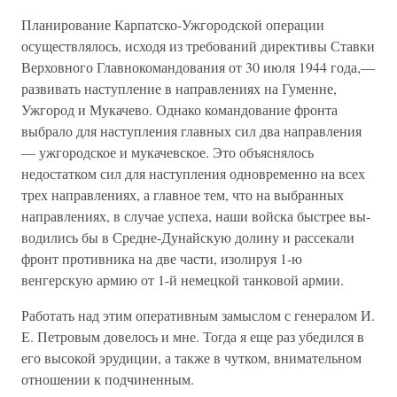
Планирование Карпатско-Ужгородской операции
осуществлялось, исходя из требований директивы Ставки
Верховного Главнокомандо­вания от 30 июля 1944 года,—
развивать наступление в направлени­ях на Гуменне,
Ужгород и Мукачево. Однако командование фронта
выбрало для наступления главных сил два направления
— ужгородское и мукачевское. Это объяснялось
недостатком сил для наступле­ния одновременно на всех
трех направлениях, а главное тем, что на выбранных
направлениях, в случае успеха, наши войска быстрее вы­
водились бы в Средне-Дунайскую долину и рассекали
фронт против­ника на две части, изолируя 1-ю
венгерскую армию от 1-й немецкой танковой армии.
Работать над этим оперативным замыслом с генералом И.
Е. Петровым довелось и мне. Тогда я еще раз убедился в
его высокой эрудиции, а также в чутком, внимательном
отношении к подчиненным.