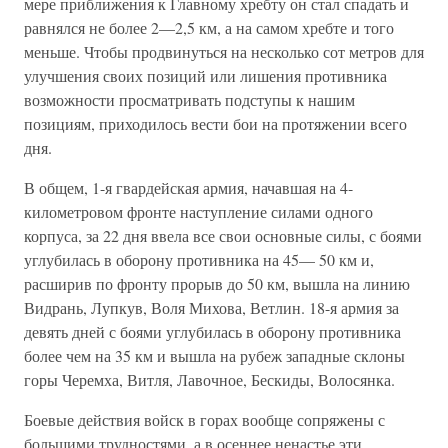
мере приближения к Главному хребту он стал спадать и
равнялся не более 2—2,5 км, а на самом хребте и того
меньше. Чтобы продвинуться на несколько сот метров для
улучшения своих позиций или лишения противника
возможности просматривать подступы к нашим
позициям, приходи­лось вести бои на протяжении всего
дня.
В общем, 1-я гвардейская армия, начавшая на 4-
километровом фронте наступление силами одного
корпуса, за 22 дня ввела все свои основные силы, с боями
углубилась в оборону противника на 45— 50 км и,
расширив по фронту прорыв до 50 км, вышла на линию
Видрань, Лупкув, Воля Михова, Ветлин. 18-я армия за
девять дней с боями углубилась в оборону противника
более чем на 35 км и вы­шла на рубеж западные склоны
горы Черемха, Витля, Лавочное, Бескиды, Волосянка.
Боевые действия войск в горах вообще сопряжены с
большими трудностями, а в осеннее ненастье эти