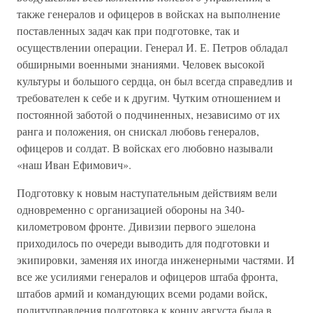
также генералов и офицеров в войсках на выполнение
поставлен­ных задач как при подготовке, так и
осуществлении операции. Гене­рал И. Е. Петров обладал
обширными военными знаниями. Чело­век высокой
культуры и большого сердца, он был всегда справедлив и
требователен к себе и к другим. Чутким отношением и
постоянной заботой о подчиненных, независимо от их
ранга и положения, он снискал любовь генералов,
офицеров и солдат. В войсках его любовно называли
«наш Иван Ефимович».
Подготовку к новым наступательным действиям вели
одновремен­но с организацией обороны на 340-
километровом фронте. Дивизии первого эшелона
приходилось по очереди выводить для подготовки и
экипировки, заменяя их иногда инженерными частями. И
все же усилиями генералов и офицеров штаба фронта,
штабов армий и ко­мандующих всеми родами войск,
политуправления подготовка к концу августа была в