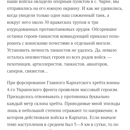
наши войска овладели опорным пунктом в с. Чарне, мы
отправились на его южную окраину. И как же удивились,
когда увидели только один наш сожженный танк, а
вокруг него около 30 вражеских трупов и три
изуродованных противотанковых орудия. Обгоревшие
останки героев-танкистов командующий приказал похо­
ронить с воинскими почестями в отдельной могиле.
Установить лич­ность танкистов не удалось. Да, немало
осталось неизвестных героев из всех родов войск —
пехотинцев, артиллеристов, танкистов, авиато­ров,
саперов, связистов...
При форсировании Главного Карпатского хребта воины
4-го Укра­инского фронта проявляли массовый героизм.
Приходилось отвоевы­вать у противника буквально
каждый метр склона хребта. Приводи­мые мной эпизоды
лишь в небольшой степени отражают то напряже­ние, в
котором действовали войска в Карпатах. Если вначале
темп наступления в среднем был 5—8 км в сутки, то по