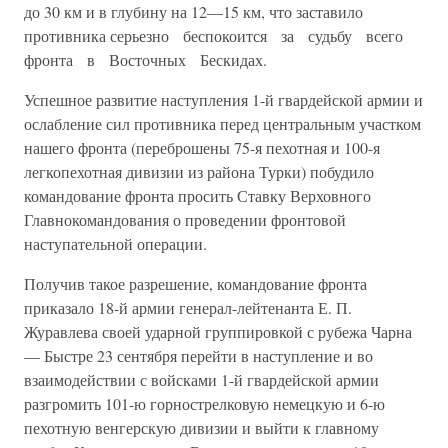
до 30 км и в глубину на 12—15 км, что заставило
противника серьез­но беспокоится за судьбу всего
фронта в Восточных Бескидах.
Успешное развитие наступления 1-й гвардейской армии и
ослабле­ние сил противника перед центральным участком
нашего фронта (пе­реброшены 75-я пехотная и 100-я
легкопехотная дивизии из района Турки) побудило
командование фронта просить Ставку Верховного
Главнокомандования о проведении фронтовой
наступательной опе­рации.
Получив такое разрешение, командование фронта
приказало 18-й армии генерал-лейтенанта Е. П.
Журавлева своей ударной группиров­кой с рубежа Чарна
— Быстре 23 сентября перейти в наступление и во
взаимодействии с войсками 1-й гвардейской армии
разгромить 101-ю горнострелковую немецкую и 6-ю
пехотную венгерскую диви­зии и выйти к главному