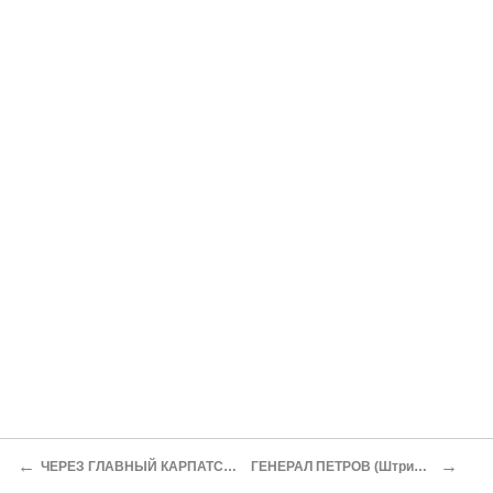
←
→
ЧЕРЕЗ ГЛАВНЫЙ КАРПАТСКИЙ ХРЕБЕТ
ГЕНЕРАЛ ПЕТРОВ (Штрихи портрета)