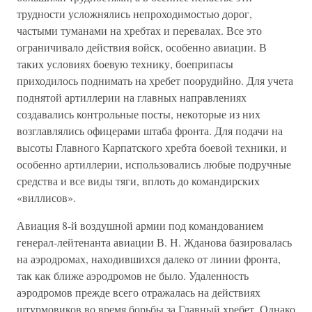
трудности усложнялись непро­ходимостью дорог,
частыми туманами на хребтах и перевалах. Все это
ограничивало действия войск, особенно авиации. В
таких услови­ях боевую технику, боеприпасы
приходилось поднимать на хребет поорудийно. Для учета
поднятой артиллерии на главных направлени­ях
создавались контрольные посты, некоторые из них
возглавлялись офицерами штаба фронта. Для подачи на
высоты Главного Карпат­ского хребта боевой техники, и
особенно артиллерии, использовались любые подручные
средства и все виды тяги, вплоть до командир­ских
«виллисов».
Авиация 8-й воздушной армии под командованием
генерал-лейте­нанта авиации В. Н. Жданова базировалась
на аэродромах, находив­шихся далеко от линии фронта,
так как ближе аэродромов не было. Удаленность
аэродромов прежде всего отражалась на действиях
штурмовиков во время борьбы за Главный хребет. Однако