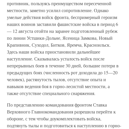
противник, пользуясь преимуществом пересеченной
местности, заметно усилил сопротивление. Однако
умелые действия войск фронта, беспримерный героизм
наших воинов заставили фашистские войска в период 6
— 12 августа отойти на заранее подготовленный рубеж
по линии Устшики-Дольне, Ясеница Замкова, Новый
Крапивник, Суходол, Битков, Яремча, Красноильск.
Здесь наши войска приостановили дальнейшее
наступление. Сказывалась усталость войск после
непрерывных боев в течение 30 дней, большие потери в
предыдущих боях (численность рот доходила до 15—20
человек), растянутость тылов, отсутствие опыта и
навыков ведения боя в горно-лесистой местности, а
также отсутствие специального снаряжения.
По представлению командования фронтом Ставка
Верховного Глав­нокомандования разрешила перейти к
обороне, с тем чтобы доукомп­лектовать войска,
подтянуть тылы и подготовиться к наступлению в горно-