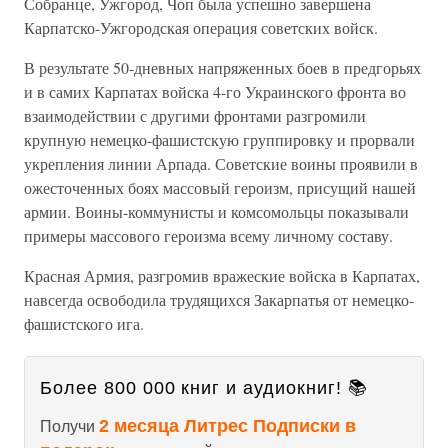
Собранце, Ужгород, Чоп была успешно завершена
Карпатско-Ужгородская операция советских войск.
В результате 50-дневных напряженных боев в предгорьях
и в са­мих Карпатах войска 4-го Украинского фронта во
взаимодействии с другими фронтами разгромили
крупную немецко-фашистскую груп­пировку и прорвали
укрепления линии Арпада. Советские воины про­явили в
ожесточенных боях массовый героизм, присущий нашей
ар­мии. Воины-коммунисты и комсомольцы показывали
примеры массо­вого героизма всему личному составу.
Красная Армия, разгромив вражеские войска в Карпатах,
навсегда освободила трудящихся Закарпатья от немецко-
фашистского ига.
Более 800 000 книг и аудиокниг! 📚
2 месяца Литрес Подписки в
Получи