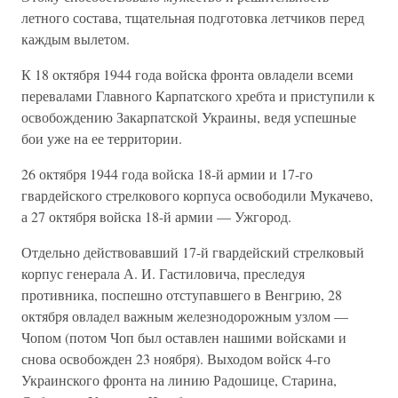
летного состава, тщательная подготовка летчиков перед
каждым вылетом.
К 18 октября 1944 года войска фронта овладели всеми
перевалами Главного Карпатского хребта и приступили к
освобождению Закар­патской Украины, ведя успешные
бои уже на ее территории.
26 октября 1944 года войска 18-й армии и 17-го
гвардейского стрел­кового корпуса освободили Мукачево,
а 27 октября войска 18-й ар­мии — Ужгород.
Отдельно действовавший 17-й гвардейский стрелковый
корпус гене­рала А. И. Гастиловича, преследуя
противника, поспешно отступав­шего в Венгрию, 28
октября овладел важным железнодорожным узлом —
Чопом (потом Чоп был оставлен нашими войсками и
снова освобожден 23 ноября). Выходом войск 4-го
Украинского фронта на линию Радошице, Старина,