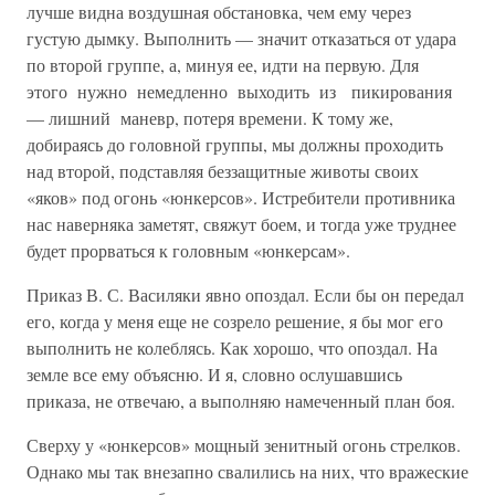
лучше видна воздушная обстановка, чем ему через
густую дымку. Выполнить — значит отка­заться от удара
по второй группе, а, минуя ее, идти на первую. Для
этого нужно немедленно выходить из пикирования
— лишний маневр, потеря времени. К тому же,
добираясь до головной группы, мы должны проходить
над второй, подставляя беззащитные животы сво­их
«яков» под огонь «юнкерсов». Истребители противника
нас навер­няка заметят, свяжут боем, и тогда уже труднее
будет прорваться к головным «юнкерсам».
Приказ В. С. Василяки явно опоздал. Если бы он передал
его, когда у меня еще не созрело решение, я бы мог его
выполнить не колеблясь. Как хорошо, что опоздал. На
земле все ему объясню. И я, словно ослушавшись
приказа, не отвечаю, а выполняю намеченный план боя.
Сверху у «юнкерсов» мощный зенитный огонь стрелков.
Однако мы так внезапно свалились на них, что вражеские