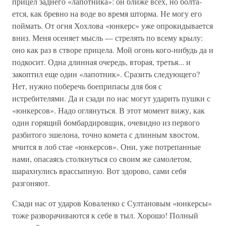
прицел заднего «лапотника»: он ближе всех, но болта­
ется, как бревно на воде во время шторма. Не могу его
поймать. От огня Хохлова «юнкерс» уже опрокидывается
вниз. Меня осеняет мысль — стрелять по всему крылу:
оно как раз в створе прицела. Мой огонь кого-нибудь да и
подкосит. Одна длинная очередь, вторая, третья... и
закоптил еще один «лапотник». Сразить следующего?
Нет, нужно поберечь боеприпасы для боя с
истребителями. Да и сзади по нас могут ударить пушки с
«юнкерсов». Надо оглянуться. В этот момент вижу, как
один горящий бомбардировщик, очевидно из перво­го
разбитого эшелона, точно комета с длинным хвостом,
мчится в лоб стае «юнкерсов». Они, уже потрепанные
нами, опасаясь столкнуться со своим же самолетом,
шарахнулись врассыпную. Вот здорово, сами себя
разгоняют.
Сзади нас от ударов Коваленко с Султановым «юнкерсы»
тоже раз­ворачиваются к себе в тыл. Хорошо! Полный