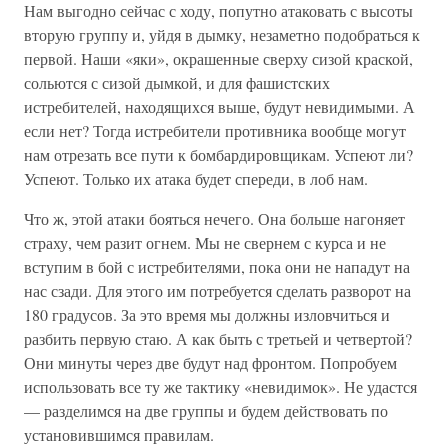
Нам выгодно сейчас с ходу, попутно атаковать с высоты
вторую группу и, уйдя в дымку, незаметно подобраться к
первой. Наши «яки», окрашенные сверху сизой краской,
сольются с сизой дымкой, и для фашистских
истребителей, находящихся выше, будут невиди­мыми. А
если нет? Тогда истребители противника вообще могут
нам отрезать все пути к бомбардировщикам. Успеют ли?
Успеют. Только их атака будет спереди, в лоб нам.
Что ж, этой атаки бояться нечего. Она больше нагоняет
страху, чем разит огнем. Мы не свернем с курса и не
вступим в бой с истребите­лями, пока они не нападут на
нас сзади. Для этого им потребуется сделать разворот на
180 градусов. За это время мы должны изловчиться и
разбить первую стаю. А как быть с третьей и четвертой?
Они минуты через две будут над фронтом. Попробуем
использовать все ту же тактику «невидимок». Не удастся
— разделимся на две группы и будем действовать по
установившимся правилам.