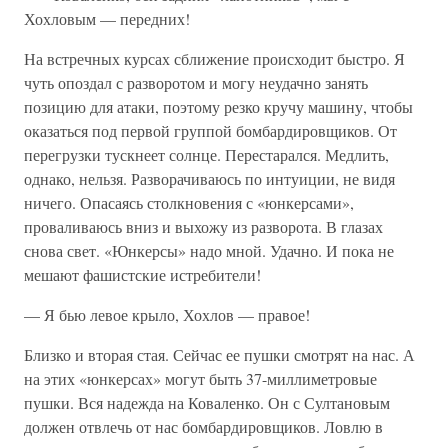
Хохловым — пере­дних!
На встречных курсах сближение происходит быстро. Я
чуть опоздал с разворотом и могу неудачно занять
позицию для атаки, поэтому резко кручу машину, чтобы
оказаться под первой группой бомбарди­ровщиков. От
перегрузки тускнеет солнце. Перестарался. Медлить,
однако, нельзя. Разворачиваюсь по интуиции, не видя
ничего. Опаса­ясь столкновения с «юнкерсами»,
проваливаюсь вниз и выхожу из разворота. В глазах
снова свет. «Юнкерсы» надо мной. Удачно. И по­ка не
мешают фашистские истребители!
— Я бью левое крыло, Хохлов — правое!
Близко и вторая стая. Сейчас ее пушки смотрят на нас. А
на этих «юнкерсах» могут быть 37-миллиметровые
пушки. Вся надежда на Коваленко. Он с Султановым
должен отвлечь от нас бомбардировщи­ков. Ловлю в