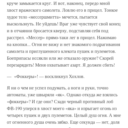
круче замыкается круг. И вот, наконец, передо мной
хвост вражеского са­молета. Ловлю его в прицел. Тонкое
худое тело «мессершмитта» ме­чется, пытается
выскользнуть. Не уйдешь! Враг уже чувствует свой конец
и в отчаянии бросается кверху, подставляя себя под
расстрел. «Мессер» прямо-таки лег в прицел. Нажимаю
на кнопки... Огня не вижу и нет знакомого подрагивания
самолета и приглушенного кле­кота пушек и пулеметов.
Боеприпасы иссякли или же отказало ору­жие? Скорей
перезарядить! Меня охватывает азарт. Я должен сбить!
— «Фоккеры»! — воскликнул Хохлов.
Я ни о чем не успел подумать, а ноги и руки, точно
автоматы, уже швыряли «як». Однако откуда же взялись
«фоккеры»? И где они? Сзади черный противный лоб
ФВ-190 уперся в хвост моего «яка» и изрыгает огонь из
четырех пушек и двух пулеметов. Целый душ огня. А мне
от огненного душа очень зябко. Еще секунда — нет, доля