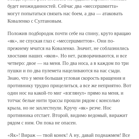
будет неожиданностей. Сейчас два «мессершмитта»
могут попытаться свя­зать нас боем, а два — атаковать
Коваленко с Султановым.
Положив подбородок почти себе на спину, круто вращаю
«як», не спуская глаз с «мессершмиттов». Они по-
прежнему мчатся на Кова­ленко. Значит, не соблазнились
хвостами наших «яков». Но нет, раз­ворачиваются, и все
четверо: двое — на меня. По два носа, а в каж­дом по три
пушки и по два пулемета нацеливаются на нас сзади.
Знаю, что у меня большая угловая скорость вращения и
противнику трудно прицелиться, а все же неприятно. Вот
один нос на какой-то миг «взглянул» прямо на меня, и
тотчас белые нити трассы прошли рядом с консолью
крыла, но не захлестнули. Кручу «як» резче. Нос
противника отстает. Второй, видимо ведомый, виражит
рядом с ним. Он пока не опасен.
«Як»! Вираж — твой конек! А ну, давай поднажмем! Все