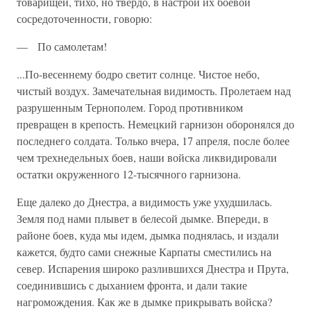
товарищей, тихо, но твердо, в на­строй их боевой
сосредоточенности, говорю:
— По самолетам!
...По-весеннему бодро светит солнце. Чистое небо,
чистый воздух. Замечательная видимость. Пролетаем над
разрушенным Тернополем. Город противником
превращен в крепость. Немецкий гарнизон оборо­нялся до
последнего солдата. Только вчера, 17 апреля, после более
чем трехнедельных боев, наши войска ликвидировали
остатки окру­женного 12-тысячного гарнизона.
Еще далеко до Днестра, а видимость уже ухудшилась.
Земля под нами плывет в белесой дымке. Впереди, в
районе боев, куда мы идем, дымка поднялась, и издали
кажется, будто сами снежные Карпаты сместились на
север. Испарения широко разлившихся Днестра и Прута,
соединившись с дыханием фронта, и дали такие
нагромож­дения. Как же в дымке прикрывать войска?