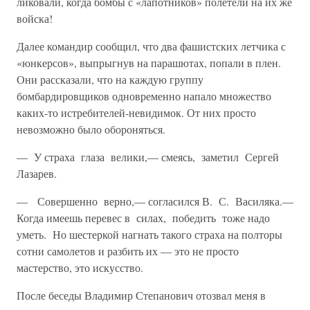
ликовали, когда бомбы с «лапотников» полетели на их же
войска!
Далее командир сообщил, что два фашистских летчика с
«юнкерсов», выпрыгнув на парашютах, попали в плен.
Они рассказали, что на каждую группу
бомбардировщиков одновременно напало множест­во
каких-то истребителей-невидимок. От них просто
невозможно было обороняться.
— У страха глаза велики,— смеясь, заметил Сергей
Лазарев.
— Совершенно верно,— согласился В. С. Василяка.—
Когда име­ешь перевес в силах, победить тоже надо
уметь. Но шестеркой на­гнать такого страха на полторы
сотни самолетов и разбить их — это не просто
мастерство, это искусство.
После беседы Владимир Степанович отозвал меня в