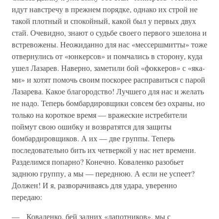
идут на­встречу в прежнем порядке, однако их строй не
такой плотный и спокойный, какой был у первых двух
стай. Очевидно, знают о судьбе своего первого эшелона и
встревожены. Неожиданно для нас «мессершмитты» тоже
отвернулись от «юнкерсов» и помчались в сто­рону, куда
ушел Лазарев. Наверно, заметили бой «фоккеров» с «яка­
ми» и хотят помочь своим поскорее расправиться с парой
Лазарева. Какое благородство! Лучшего для нас и желать
не надо. Теперь бом­бардировщики совсем без охраны, но
только на короткое время — вражеские истребители
поймут свою ошибку и возвратятся для защи­ты
бомбардировщиков. А их — две группы. Теперь
последовательно бить их четверкой у нас нет времени.
Разделимся попарно? Конечно. Коваленко разобьет
заднюю группу, а мы — переднюю. А если не успеет?
Должен! И я, разворачиваясь для удара, уверенно
передаю:
— Коваленко, бей задних «лапотников», мы с