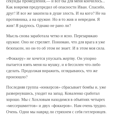
секунды промедления,— и все бы для меня кончилось...
Как вовремя предупредил об опасности Иван. Спасибо,
друг! И все же закипела в душе злость. И на кого? Не на
противника, а на оружие. Но я-то жив и невредим. Я
жив! Я радуюсь. Однако не рано ли?
Мысль снова заработала четко и ясно. Перезаряжаю
оружие. Оно не стреляет. Понимаю, что для врага я уже
безопасен, но он-то об этом не знает. И в этом моя сила.
«Фоккеру» не хочется упускать жертву. Он упорно
пытается взять меня на мушку, и я бессилен что-либо
сделать. Продолжая виражить, оглядываюсь, что же
произошло?
Последняя группа «юнкерсов» сбрасывает бомбы и, уже
развернув­шись, уходит на запад. Коваленко сработал
хорошо. Мы с Хохловым находимся в объятиях четырех
«мессершмиттов» и двух «фоккеров». Нам очень трудно.
Очень. Одни мы навряд ли стряхнем с себя гитле­ровцев.