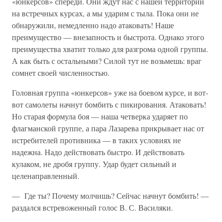
«юнкерсов» спереди. Они ждут нас с нашей территории
на встречных курсах, а мы ударим с тыла. Пока они не
обнаружили, немедленно надо атаковать! Наше
преимущество — внезапность и быстрота. Однако этого
преимущества хватит только для разгрома одной группы.
А как быть с остальными? Силой тут не возьмешь: враг
сомнет своей численностью.
Головная группа «юнкерсов» уже на боевом курсе, и вот-
вот само­леты начнут бомбить с пикирования. Атаковать!
Но старая формула боя — наша четверка ударяет по
флагманской группе, а пара Лазаре­ва прикрывает нас от
истребителей противника — в таких условиях не
надежна. Надо действовать быстро. И действовать
кулаком, не дро­бя группу. Удар будет сильный и
целенаправленный.
— Где ты? Почему молчишь? Сейчас начнут бомбить! —
раздался встревоженный голос В. С. Василяки.