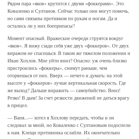
Рядом пара «яков» крутится с двумя «фоккерами». Это
Коваленко и Султанов. Сейчас только они могут помочь,
но сами связаны противком по рукам и ногам. Да и
остались ли у них боеприпасы?
Момент опасный. Вражеские очереди струятся вокруг
«яков». Я вижу сзади себя уже двух «фоккеров». От двух
виражом не спа­сешься. В таком же тяжелом положении и
Иван Хохлов. Мне уйти вниз? Опасно: уж очень близко
пристроились «фоккеры», снимут раньше, чем
оторвешься от них. Вверх — нечего и думать: на этой
высоте у «фоккеров» лучше вертикальная скорость. Где
же выход? Дальше виражить — самоубийство. Вниз!
Резко! В дым! За счет рез­кости движений не даться врагу
в прицел.
— Ваня...— хотел я Хохлову передать, чтобы и он
следовал за мной, но Коваленко с Султановым подоспели
к нам. Клещи противника ослабли. Их окончательно