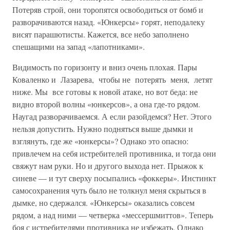
Потеряв строй, они торопятся освободиться от бомб и
разворачиваются назад. «Юнкерсы» горят, неподалеку
висят парашютисты. Кажется, все небо заполнено
спешащими на запад «лапотниками».
Видимость по горизонту и вниз очень плохая. Пары
Коваленко и Лазарева, чтобы не потерять меня, летят
ниже. Мы все готовы к новой атаке, но вот беда: не
видно второй волны «юнкерсов», а она где-то рядом.
Наугад разворачиваемся. А если разойдемся? Нет. Это­го
нельзя допустить. Нужно подняться выше дымки и
взглянуть, где же «юнкерсы»? Однако это опасно:
привлечем на себя истребителей противника, и тогда они
свяжут нам руки. Но и другого выхода нет. Прыжок к
синеве — и тут сверху посыпались «фоккеры». Ин­стинкт
самосохранения чуть было не толкнул меня скрыться в
дым­ке, но сдержался. «Юнкерсы» оказались совсем
рядом, а над ними — четверка «мессершмиттов». Теперь
боя с истребителями противника не избежать. Однако