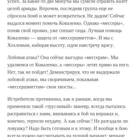
успех. За какие-то две минуты мы сумели отразить налет
целой армады. Впрочем, послед­няя группа еще не
сбросила бомб и может возвратиться. Не дадим! Сейчас
выдался момент помочь Коваленко. Однако «мессеры»,
поняв свой промах, уже спешат сюда. Лучшая помощь
Коваленко — защи­та от «мессершмиттов». И мы с
Хохловым, набирая высоту, идем навстречу врагу.
Лобовая атака? Она сейчас выгодна «мессерам». Мы
удаляемся от Коваленко, а «мессеры» летят прямо на него.
Нет, так не пойдет! Демонстрируя, что не выдержали
лобовой атаки, мы сворачиваем, показывая
«мессершмиттам» свои хвосты...
Истребители противника, как и раньше, когда мы
применяли такой «трусливый» маневр, всегда пытались
расправиться с нами, ввязыва­ясь в бой на виражах и,
конечно, терпели неудачу. А как сейчас? Не разгадали ли
ловушку? Надо быть готовым и к этому. И вообще в бою
всегда нужно рассчитывать на худший вариант: меньше