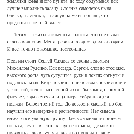
землянки командного пункта, на ходу обдумывая, как
лучше выполнить зада­чу. Стоянка самолетов была
близко, и летчики, взглянув на меня, поняли, что
предстоит срочный вылет.
— Летим,— сказал я обычным голосом, чтоб не выдать
своего волнения. Меня тревожило одно: вдруг опоздаем.
И все, точно по команде, построились.
Первым стоит Сергей Лазарев со своим ведомым
Михаилом Руденко. Как всегда, Сергей, словно стесняясь
высокого роста, чуть суту­лится, руки в локтях согнуты и
подались назад. Вид спокойный, но в этом спокойствии и
угловатой, точно высеченной из глыбы камня, огромной
фигуре угадывается силища тигра, собранная для
прыжка. Воюет третий год. До дерзости смелый, но бои
научили его выдержке и расчетливости. Нет смысла
назначать в ударную группу. Здесь он меньше принесет
пользы, чем на высоте, в группе охраны, где можно
проявить свою выучку и надежно прикрыть нашу