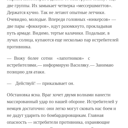
две группы. Их замыкает четверка «мессершмиттов».
Держатся кучно. Так не летают опытные летчики.
Очевидно, молодые. Впереди головных «юнкерсов» —
две пары «фоккеров», идут разо­мкнуто, прокладывая
путь армаде. Видимо, тертые калачики. По­дальше, в
лучах солнца, купаются еще несколько пар истребителей
противника.
— Вижу более сотни «лапотников» с
истребителями,— информи­рую Василяку.— Занимаю
позицию для атаки.
— Действуй! — приказывает он.
Обстановка ясна. Враг хочет двумя волнами нанести
массирован­ный удар по нашей обороне. Истребителей у
немцев достаточно: они легко могут сковать нас боем и
не дадут ударить по бомбардировщи­кам. Главная
опасность — истребители противника, охраняющие