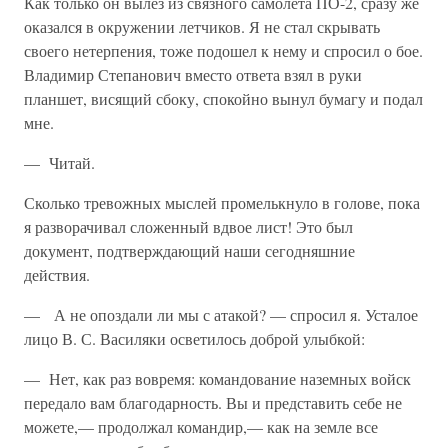
Как только он вылез из связного самолета ПО-2, сразу же
оказался в окружении летчиков. Я не стал скрывать
своего нетерпения, тоже подошел к нему и спросил о бое.
Владимир Степанович вместо ответа взял в руки
планшет, висящий сбоку, спокойно вынул бумагу и по­дал
мне.
— Читай.
Сколько тревожных мыслей промелькнуло в голове, пока
я разво­рачивал сложенный вдвое лист! Это был
документ, подтверждающий наши сегодняшние
действия.
— А не опоздали ли мы с атакой? — спросил я. Усталое
лицо В. С. Василяки осветилось доброй улыбкой:
— Нет, как раз вовремя: командование наземных войск
передало вам благодарность. Вы и представить себе не
можете,— продолжал командир,— как на земле все