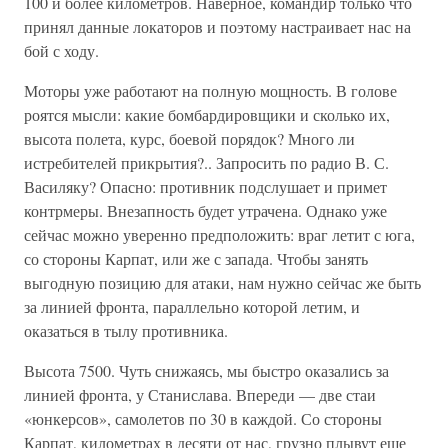
100 и более километров. Наверное, командир только что
принял дан­ные локаторов и поэтому настраивает нас на
бой с ходу.
Моторы уже работают на полную мощность. В голове
роятся мыс­ли: какие бомбардировщики и сколько их,
высота полета, курс, бое­вой порядок? Много ли
истребителей прикрытия?.. Запросить по ра­дио В. С.
Василяку? Опасно: противник подслушает и примет
контрмеры. Внезапность будет утрачена. Однако уже
сейчас можно уверенно предположить: враг летит с юга,
со стороны Карпат, или же с запада. Чтобы занять
выгодную позицию для атаки, нам нужно сейчас же быть
за линией фронта, параллельно которой летим, и
оказаться в тылу противника.
Высота 7500. Чуть снижаясь, мы быстро оказались за
линией фронта, у Станислава. Впереди — две стаи
«юнкерсов», самолетов по 30 в каждой. Со стороны
Карпат, километрах в десяти от нас, грузно плывут еще