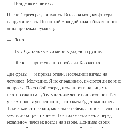
— Пойдешь выше нас.
Плечи Сергея раздвинулись. Высокая мощная фигура
напружини­лась. По тонкой молодой коже обожженного
лица пробежал ру­мянец:
— Ясно.
— Ты с Султановым со мной в ударной группе.
— Ясно,— приглушенно пробасил Коваленко.
Две фразы — и приказ отдан. Последний взгляд на
летчиков. Мол­чание. Я не спрашиваю, имеются ли ко мне
вопросы. По особой сосре­доточенности на лицах и
плотно сжатым губам мне тоже ясно: вопросов нет. Есть
у всех полная уверенность, что задача будет выпол­нена.
Такие, как эти ребята, морально побеждают врага еще на
зем­ле, до встречи в небе. Там только экзамен, а перед
экзаменом человек всегда на взводе. Понимая своих