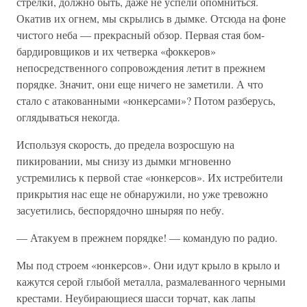
стрелки, должно быть, даже не успели опомниться.
Окатив их огнем, мы скрылись в дымке. Отсюда на фоне
чистого неба — прекрасный обзор. Первая стая бом­
бардировщиков и их четверка «фоккеров»
непосредственного сопро­вождения летит в прежнем
порядке. Значит, они еще ничего не заме­тили. А что
стало с атакованными «юнкерсами»? Потом разберусь,
оглядываться некогда.
Используя скорость, до предела возросшую на
пикировании, мы снизу из дымки мгновенно
устремились к первой стае «юнкерсов». Их истребители
прикрытия нас еще не обнаружили, но уже тревожно
засуетились, беспорядочно шныряя по небу.
— Атакуем в прежнем порядке! — командую по радио.
Мы под строем «юнкерсов». Они идут крыло в крыло и
кажутся серой глыбой металла, размалеванного черными
крестами. Неубирающиеся шасси торчат, как лапы