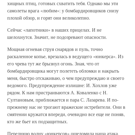
хищных птиц, готовых схватить тебя. Однако мы эти
самолеты врага «любим»: у бомбардировщиков снизу
плохой обзор, и горят они великолепно.
Сейчас «лапотники» в наших прицелах. И не
шелохнутся. Значит, не подозревают опасности.
Мощная огневая струя снарядов и пуль, точно
раскаленное копье, врезалась в ведущего «юнкерса». Из
его чрева тут же брызнул огонь. Зная, что от
бомбардировщика могут полететь обломки и накрыть
меня, быстро отскакиваю, о чем предупреждаю и своего
ведомого. Предупреждение излишне: И. Хохлов уже
рядом. К нам пристраива­ются А. Коваленко с Н.
Султановым, приближается и пара С. Лаза­рева. И по-
прежнему нас не трогают вражеские истребители. Они в
смятении кружатся впереди, очевидно все еще не поняв,
кто же бьет их подзащитных.
Переднюю волну «юнкерсов» ошеломила наша атака.