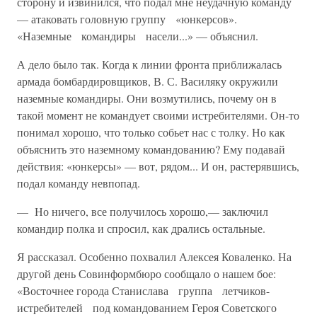
сторону и из­винился, что подал мне неудачную команду
— атаковать головную группу «юнкерсов».
«Наземные командиры насели...» — объяснил.
А дело было так. Когда к линии фронта приближалась
армада бомбардировщиков, В. С. Василяку окружили
наземные командиры. Они возмутились, почему он в
такой момент не командует своими истребителями. Он-то
понимал хорошо, что только собьет нас с толку. Но как
объяснить это наземному командованию? Ему подавай
дей­ствия: «юнкерсы» — вот, рядом... И он, растерявшись,
подал коман­ду невпопад.
— Но ничего, все получилось хорошо,— заключил
командир пол­ка и спросил, как дрались остальные.
Я рассказал. Особенно похвалил Алексея Коваленко. На
другой день Совинформбюро сообщало о нашем бое:
«Восточнее города Станислава группа летчиков-
истребителей под командованием Героя Советского