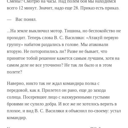
Смены? Смотрю на часы. Над полем боя мы находимся
всего 12 минут. Значит, надо еще 28. Приказ есть приказ.
— Вас понял.
...На земле выключил мотор. Тишина, но беспокойство не
проходит. Теперь слова В. С. Василяки: «Атакуй первую
группу» набатом раз­дались в голове. Мы атаковали
вторую. Не поторопились ли? Разве не бывает, что
принятое тобой решение кажется самым лучшим, хотя на
самом деле не все уточнено? Не так ли было и в этом
полете?
Наверно, никто так не ждал командира полка с
передовой, как я. Прилетел он рано, еще до захода
солнца. Посеревшее лицо с нахму­ренными густыми
бровями не сулило добра. И все же не хотелось верить в
плохое, и вид В. С. Василяки я объяснил по-своему: устал
командир.