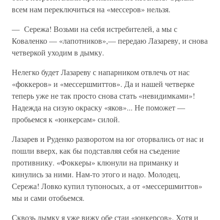
всем нам переключиться на «мессеров» нельзя.
— Сережа! Возьми на себя истребителей, а мы с
Коваленко — «ла­потников»,— передаю Лазареву, и снова
четверкой уходим в дымку.
Нелегко будет Лазареву с напарником отвлечь от нас
«фоккеров» и «мессершмиттов». Да и нашей четверке
теперь уже не так просто снова стать «невидимками»!
Надежда на сизую окраску «яков»... Не поможет —
пробьемся к «юнкерсам» силой.
Лазарев и Руденко разворотом на юг оторвались от нас и
пошли вверх, как бы подставляя себя на съедение
противнику. «Фоккеры» клюнули на приманку и
кинулись за ними. Нам-то этого и надо. Молодец,
Сережа! Ловко купил тупоносых, а от «мессершмиттов»
мы и сами отобьемся.
Сквозь дымку я уже вижу обе стаи «юнкерсов». Хотя и