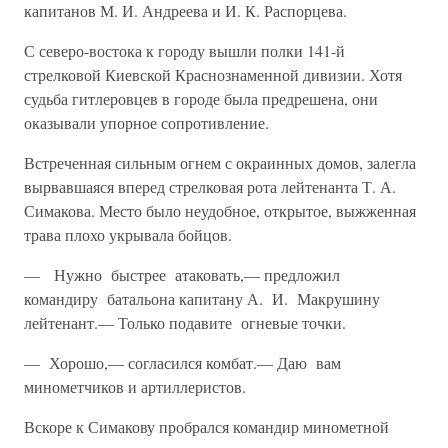
капитанов М. И. Андреева и И. К. Распорцева.
С северо-востока к городу вышли полки 141-й
стрелковой Киевской Краснознаменной дивизии. Хотя
судьба гитлеровцев в городе была предрешена, они
оказывали упорное сопротивление.
Встреченная сильным огнем с окраинных домов, залегла
вырвав­шаяся вперед стрелковая рота лейтенанта Т. А.
Симакова. Место бы­ло неудобное, открытое, выжженная
трава плохо укрывала бойцов.
— Нужно быстрее атаковать,— предложил
командиру батальона капитану А. И. Макрушину
лейтенант.— Только подавите огневые точки.
— Хорошо,— согласился комбат.— Даю вам
минометчиков и ар­тиллеристов.
Вскоре к Симакову пробрался командир минометной