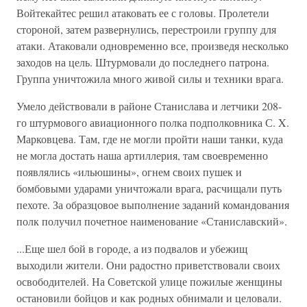
Войте­кайтес решил атаковать ее с головы. Пролетели
стороной, затем раз­вернулись, перестроили группу для
атаки. Атаковали одновременно все, произведя несколько
заходов на цель. Штурмовали до послед­него патрона.
Группа уничтожила много живой силы и техники врага.
Умело действовали в районе Станислава и летчики 208-
го штурмо­вого авиационного полка подполковника С. X.
Марковцева. Там, где не могли пройти наши танки, куда
не могла достать наша артилле­рия, там своевременно
появлялись «ильюшины», огнем своих пушек и
бомбовыми ударами уничтожали врага, расчищали путь
пехоте. За образцовое выполнение заданий командования
полк получил почет­ное наименование «Станиславский».
...Еще шел бой в городе, а из подвалов и убежищ
выходили жите­ли. Они радостно приветствовали своих
освободителей. На Советской улице пожилые женщины
остановили бойцов и как родных обнимали и целовали.