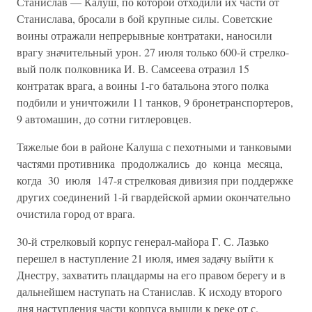
Станислав — Калуш, по которой отходили их части от
Станислава, бросали в бой крупные силы. Советские
воины отражали непрерывные контратаки, наносили
врагу значительный урон. 27 июля только 600-й стрелко­
вый полк полковника И. В. Самсеева отразил 15
контратак врага, а воины 1-го батальона этого полка
подбили и уничтожили 11 танков, 9 бронетранспортеров,
9 автомашин, до сотни гитлеровцев.
Тяжелые бои в районе Калуша с пехотными и танковыми
частями противника продолжались до конца месяца,
когда 30 июля 147-я стрелковая дивизия при поддержке
других соединений 1-й гвардей­ской армии окончательно
очистила город от врага.
30-й стрелковый корпус генерал-майора Г. С. Лазько
перешел в на­ступление 21 июля, имея задачу выйти к
Днестру, захватить плац­дармы на его правом берегу и в
дальнейшем наступать на Станислав. К исходу второго
дня наступления части корпуса вышли к реке от с.