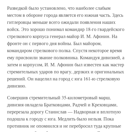
Разведкой было установлено, что наиболее слабым
местом в оборо­не города является его южная часть. Здесь
гитлеровцы меньше всего ожидали появления наших
войск. Это хорошо понимал командир 18-го гвардейского
стрелкового корпуса генерал-майор И. М. Афонин. На
фронте он с первого дня войны. Был майором,
командиром стрел­кового полка. Спустя некоторое время
ему присвоили звание полков­ника. Командуя дивизией, а
затем и корпусом, И. М. Афонин был известен как мастер
стремительных ударов по врагу, дерзких и ори­гинальных
решений. Он нацелил на город с юга 161-ю стрелковую
дивизию.
Совершив стремительный 35-километровый марш,
дивизия овладе­ла Братковцами, Радчей и Креховцами,
перерезала дорогу Стани­слав — Надворная и вплотную
подошла к городу с юга. Медлить было нельзя. Пока
противник не опомнился и не перебросил туда крупные