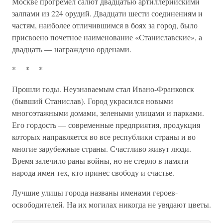
Москве прогремел салют двадцатью артиллерийскими
залпами из 224 орудий. Двадцати шести соединениям и
частям, наи­более отличившимся в боях за город, было
присвоено почетное наи­менование «Станиславские», а
двадцать — награждено орденами.
* * *
Прошли годы. Неузнаваемым стал Ивано-Франковск
(бывший Стани­слав). Город украсился новыми
многоэтажными домами, зелеными улицами и парками.
Его гордость — современные предприятия, про­дукция
которых направляется во все республики страны и во
многие зарубежные страны. Счастливо живут люди.
Время залечило раны войны, но не стерло в памяти
народа имен тех, кто принес свободу и счастье.
Лучшие улицы города названы именами героев-
освободителей. На их могилах никогда не увядают цветы.