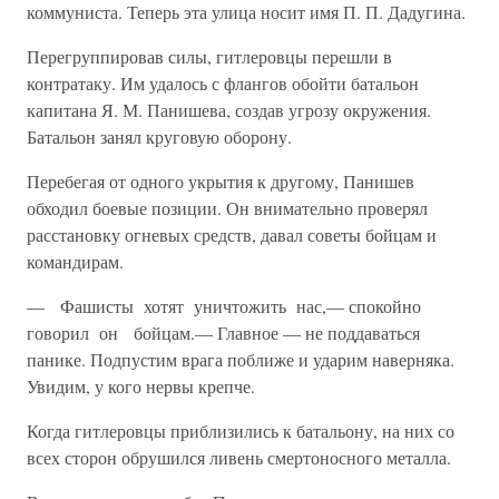
коммуниста. Теперь эта улица носит имя П. П. Дадугина.
Перегруппировав силы, гитлеровцы перешли в
контратаку. Им уда­лось с флангов обойти батальон
капитана Я. М. Панишева, создав угрозу окружения.
Батальон занял круговую оборону.
Перебегая от одного укрытия к другому, Панишев
обходил боевые позиции. Он внимательно проверял
расстановку огневых средств, да­вал советы бойцам и
командирам.
— Фашисты хотят уничтожить нас,— спокойно
говорил он бой­цам.— Главное — не поддаваться
панике. Подпустим врага поближе и ударим наверняка.
Увидим, у кого нервы крепче.
Когда гитлеровцы приблизились к батальону, на них со
всех сторон обрушился ливень смертоносного металла.