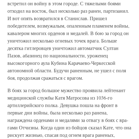
встретил он войну в этом городе. С тяжелыми боями
отходил на восток, был несколько раз ранен, партизанил.
И вот опять возвратил­ся в Станислав. Пришел
победителем, возмужалым, опаленным пла­менем войны,
кавалером многих орденов и медалей. В бою за город он
уничтожил несколько огневых точек врага. Больше
десятка гитле­ровцев уничтожил автоматчик Султан
Пазов, абазинец по националь­ности, уроженец
высокогорного аула Кубина Карачаево-Черкесской
автономной области. Будучи раненным, не ушел с поля
боя, продол­жая сражаться с врагом.
В боях за город большое мужество проявила лейтенант
медицин­ской службы Катя Матросова из 1036-го
артиллерийского полка. Де­вушка пошла на фронт в
первые дни войны, была несколько раз ранена,
награждена орденами и медалями за отвагу в боях с вра­
гами Отчизны. Когда один из бойцов сказал Кате, что она
риску­ет жизнью, спасая под огнем врага раненых,