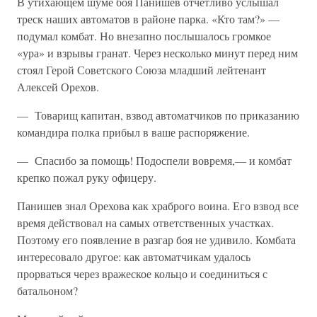
В утихающем шуме боя Панишев отчетливо услышал
треск наших автоматов в районе парка. «Кто там?» —
подумал комбат. Но внезап­но послышалось громкое
«ура» и взрывы гранат. Через несколько минут перед ним
стоял Герой Советского Союза младший лейтенант
Алексей Орехов.
— Товарищ капитан, взвод автоматчиков по приказанию
команди­ра полка прибыл в ваше распоряжение.
— Спасибо за помощь! Подоспели вовремя,— и комбат
крепко по­жал руку офицеру.
Панишев знал Орехова как храброго воина. Его взвод все
время действовал на самых ответственных участках.
Поэтому его появление в разгар боя не удивило. Комбата
интересовало другое: как автомат­чикам удалось
прорваться через вражеское кольцо и соединиться с
батальоном?