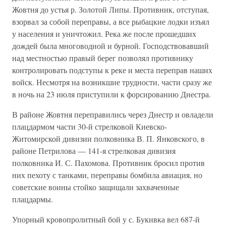
Жовтня до устья р. Золотой Липы. Противник, отступая,
взорвал за собой переправы, а все рыбацкие лодки изъял
у населения и уничто­жил. Река же после прошедших
дождей была многоводной и бурной. Господствовавший
над местностью правый берег позволял противни­ку
контролировать подступы к реке и места переправ наших
войск. Несмотря на возникшие трудности, части сразу же
в ночь на 23 июля приступили к форсированию Днестра.
В районе Жовтня переправились через Днестр и овладели
плацдар­мом части 30-й стрелковой Киевско-
Житомирской дивизии полковни­ка В. П. Янковского, в
районе Петрилова — 141-я стрелковая дивизия
полковника И. С. Пахомова. Противник бросил против
них пехоту с танками, переправы бомбила авиация, но
советские воины стойко защищали захваченные
плацдармы.
Упорный кровопролитный бой у с. Букивка вел 687-й