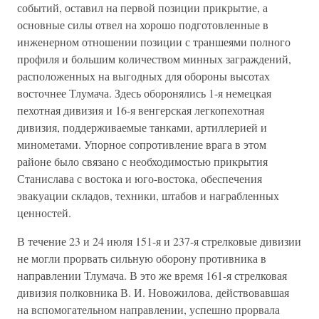
событий, оставил на первой позиции прикрытие, а
основные силы отвел на хорошо подготовленные в
инженерном отношении по­зиции с траншеями полного
профиля и большим количеством мин­ных заграждений,
расположенных на выгодных для обороны высотах
восточнее Тлумача. Здесь оборонялись 1-я немецкая
пехотная диви­зия и 16-я венгерская легкопехотная
дивизия, поддерживаемые танками, артиллерией и
минометами. Упорное сопротивление врага в этом
районе было связано с необходимостью прикрытия
Станислава с востока и юго-востока, обеспечения
эвакуации складов, техники, штабов и награбленных
ценностей.
В течение 23 и 24 июля 151-я и 237-я стрелковые дивизии
не могли прорвать сильную оборону противника в
направлении Тлумача. В это же время 161-я стрелковая
дивизия полковника В. И. Новожило­ва, действовавшая
на вспомогательном направлении, успешно про­рвала