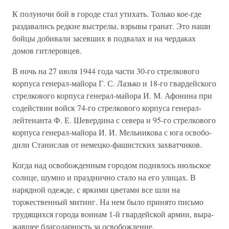
К полуночи бой в городе стал утихать. Только кое-где
раздавались редкие выстрелы, взрывы гранат. Это наши
бойцы добивали засевших в подвалах и на чердаках
домов гитлеровцев.
В ночь на 27 июля 1944 года части 30-го стрелкового
корпуса гене­рал-майора Г. С. Лазько и 18-го гвардейского
стрелкового корпуса генерал-майора И. М. Афонина при
содействии войск 74-го стрелково­го корпуса генерал-
лейтенанта Ф. Е. Шевердина с севера и 95-го стрелкового
корпуса генерал-майора И. И. Мельникова с юга освобо­
дили Станислав от немецко-фашистских захватчиков.
Когда над освобожденным городом поднялось июльское
солнце, шумно и празднично стало на его улицах. В
нарядной одежде, с яр­кими цветами все шли на
торжественный митинг. На нем было при­нято письмо
трудящихся города воинам 1-й гвардейской армии, выра­
жавшее благодарность за освобождение.