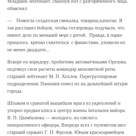
Младший лейтенант, смахнув пот с разгоряченного лица,
объ­яснил:
— Помогла солдатская смекалка, товарищ капитан. Я
так расста­вил бойцов, чтобы гитлеровцы подумали, что
имеют дело по меньшей мере с ротой. Правда, в парке
пришлось крепко схватиться с фа­шистами, уложили их
не менее двадцати...
Вскоре по коридору, пробитому автоматчиками Орехова,
подтянул свои расчеты командир минометной роты
старший лейтенант М. П. Хохлов. Перегруппировав
подразделения, Панишев повел их на дальнейший штурм
города.
Штыком и гранатой вышибали врага из укреплений и
упорно про­двигались к центру воины батальона майора
В. П. Цымбалюка — молодого, но смелого,
инициативного офицера. Впереди всех с пуле­метом шел
старший сержант Г. П. Фролов. Юным красноармейцем