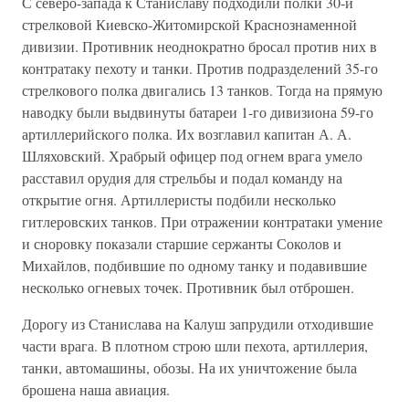
С северо-запада к Станиславу подходили полки 30-й
стрелковой Киевско-Житомирской Краснознаменной
дивизии. Противник не­однократно бросал против них в
контратаку пехоту и танки. Против подразделений 35-го
стрелкового полка двигались 13 танков. Тогда на прямую
наводку были выдвинуты батареи 1-го дивизиона 59-го
артиллерийского полка. Их возглавил капитан А. А.
Шляховский. Храбрый офицер под огнем врага умело
расставил орудия для стрель­бы и подал команду на
открытие огня. Артиллеристы подбили несколько
гитлеровских танков. При отражении контратаки умение
и сноровку показали старшие сержанты Соколов и
Михайлов, подбив­шие по одному танку и подавившие
несколько огневых точек. Про­тивник был отброшен.
Дорогу из Станислава на Калуш запрудили отходившие
части вра­га. В плотном строю шли пехота, артиллерия,
танки, автомашины, обозы. На их уничтожение была
брошена наша авиация.