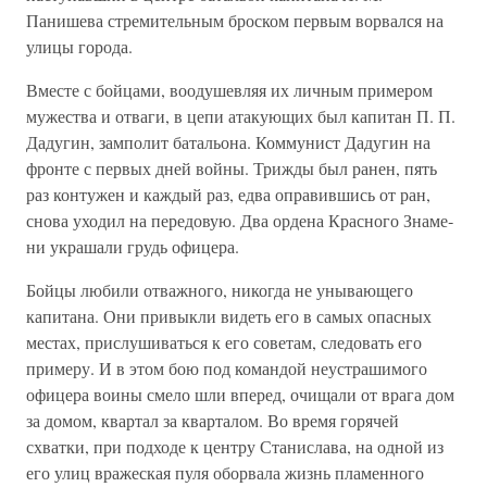
Панишева стреми­тельным броском первым ворвался на
улицы города.
Вместе с бойцами, воодушевляя их личным примером
мужества и отваги, в цепи атакующих был капитан П. П.
Дадугин, замполит батальона. Коммунист Дадугин на
фронте с первых дней войны. Трижды был ранен, пять
раз контужен и каждый раз, едва оправившись от ран,
снова уходил на передовую. Два ордена Красного Знаме­
ни украшали грудь офицера.
Бойцы любили отважного, никогда не унывающего
капитана. Они привыкли видеть его в самых опасных
местах, прислушиваться к его советам, следовать его
примеру. И в этом бою под командой неустра­шимого
офицера воины смело шли вперед, очищали от врага дом
за домом, квартал за кварталом. Во время горячей
схватки, при подходе к центру Станислава, на одной из
его улиц вражеская пуля оборвала жизнь пламенного