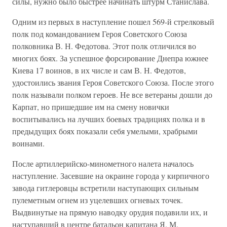
силы, нужно было быстрее начинать штурм Станислава.
Одним из первых в наступление пошел 569-й стрелковый
полк под командованием Героя Советского Союза
полковника В. Н. Федотова. Этот полк отличился во
многих боях. За успешное форсирование Днепра южнее
Киева 17 воинов, в их числе и сам В. Н. Федотов,
удостоились звания Героя Советского Союза. После этого
полк назы­вали полком героев. Не все ветераны дошли до
Карпат, но пришед­шие им на смену новички
воспитывались на лучших боевых традици­ях полка и в
предыдущих боях показали себя умелыми, храбрыми
воинами.
После артиллерийско-минометного налета началось
наступление. Засевшие на окраине города у кирпичного
завода гитлеровцы встретили наступающих сильным
пулеметным огнем из уцелевших огне­вых точек.
Выдвинутые на прямую наводку орудия подавили их, и
наступавший в центре батальон капитана Я. М.