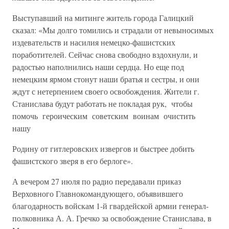
Выступавший на митинге житель города Галицкий
сказал: «Мы долго томились и страдали от невыносимых
издевательств и насилия немецко-фашистских
поработителей. Сейчас снова свободно вздохну­ли, и
радостью наполнились наши сердца. Но еще под
немецким яр­мом стонут наши братья и сестры, и они
ждут с нетерпением своего освобождения. Жители г.
Станислава будут работать не покладая рук, чтобы
помочь героическим советским воинам очистить
нашу
Родину от гитлеровских извергов и быстрее добить
фашистского зве­ря в его берлоге».
А вечером 27 июля по радио передавали приказ
Верховного Глав­нокомандующего, объявившего
благодарность войскам 1-й гвардей­ской армии генерал-
полковника А. А. Гречко за освобождение Ста­нислава, в