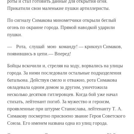
роты и стал готовить данные для открытия огня.
Прикатили свои маленькие пуш­ки артиллеристы.
По сигналу Симакова минометчики открыли беглый
огонь по окраи­не города. Прямой наводкой ударили
пушки.
— Рота, слушай мою команду! — крикнул Симаков,
появившись в цепи.— Вперед!
Бойцы вскочили и, стреляя на ходу, ворвались на улицы
города. За ними последовали остальные подразделения
батальона. Действуя сме­ло и отважно, рота Симакова
овладевала одним домом за другим, уничтожила
несколько десятков гитлеровцев. Когда бой уже начал
стихать, лейтенант погиб. За мужество и героизм,
проявленные при штурме Станислава, лейтенанту Т. А.
Симакову посмертно присвоено звание Героя Советского
Союза. Его именем названа одна из улиц города.