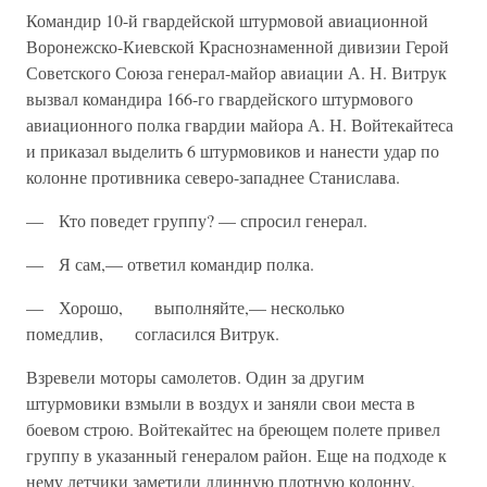
Командир 10-й гвардейской штурмовой авиационной
Воронежско-Киевской Краснознаменной дивизии Герой
Советского Союза генерал-майор авиации А. Н. Витрук
вызвал командира 166-го гвардейского штурмового
авиационного полка гвардии майора А. Н. Войтекайтеса
и приказал выделить 6 штурмовиков и нанести удар по
колонне про­тивника северо-западнее Станислава.
— Кто поведет группу? — спросил генерал.
— Я сам,— ответил командир полка.
— Хорошо, выполняйте,— несколько
помедлив, согласился Витрук.
Взревели моторы самолетов. Один за другим
штурмовики взмыли в воздух и заняли свои места в
боевом строю. Войтекайтес на брею­щем полете привел
группу в указанный генералом район. Еще на подходе к
нему летчики заметили длинную плотную колонну.