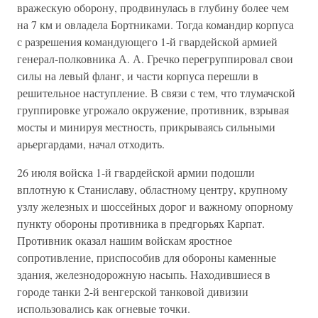
вражескую оборону, продвинулась в глубину более чем
на 7 км и овладела Бортниками. Тогда командир корпуса
с разреше­ния командующего 1-й гвардейской армией
генерал-полковника А. А. Гречко перегруппировал свои
силы на левый фланг, и части корпуса перешли в
решительное наступление. В связи с тем, что тлумачской
группировке угрожало окружение, противник, взрывая
мосты и минируя местность, прикрываясь сильными
арьергардами, начал отходить.
26 июля войска 1-й гвардейской армии подошли
вплотную к Ста­ниславу, областному центру, крупному
узлу железных и шоссейных дорог и важному опорному
пункту обороны противника в предгорьях Карпат.
Противник оказал нашим войскам яростное
сопротивление, приспособив для обороны каменные
здания, железнодорожную на­сыпь. Находившиеся в
городе танки 2-й венгерской танковой дивизии
использовались как огневые точки.