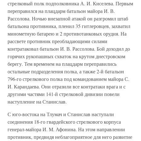
стрелковый полк подполковника А. И. Киселева. Первым
переправился на плац­дарм батальон майора И. В.
Рассолова. Ночью внезапной атакой он разгромил штаб
батальона противника, пленил 35 гитлеровцев, захва­тил
минометную батарею и 2 противотанковых орудия. На
рассвете противник преобладающими силами
контратаковал батальон И. В. Рассолова. Бой доходил до
горячих рукопашных схваток на крутом днестровском
берегу. Тем временем на плацдарм переправи­лись
остальные подразделения полка, а также 2-й батальон
796-го стрелкового полка под командованием майора С.
И. Карандаева. Они отразили все контратаки врага и с
другими частями 141-й стрелковой дивизии повели
наступление на Станислав.
С юго-востока на Тлумач и Станислав наступали
соединения 18-го гвардейского стрелкового корпуса
генерал-майора И. М. Афонина. На этом направлении
противник, предвидя неблагоприятное для него развитие