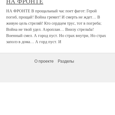
НА ФРОНТЕ
НА ФРОНТЕ В прощальный час поет фагот: Герой
погиб, прощай! Война гремит! И смерть не ждет… В
живую цель стреляй! Кто сердцем трус, тот в погреба;
Война не твой удел. Аэроплан… Внизу стрельба!
Военный смел. А город пуст. Но страх внутри, Но страх
заполз в дома… А горд пуст. И
О проекте
Разделы