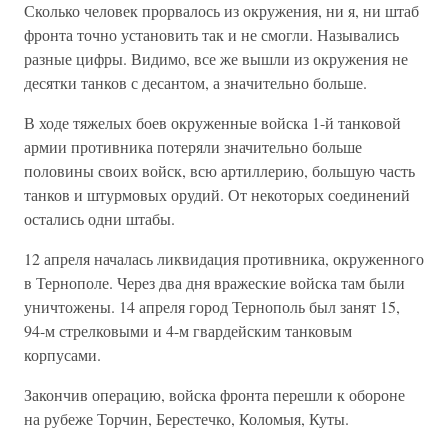
Сколько человек прорвалось из окружения, ни я, ни штаб
фронта точно установить так и не смогли. Назывались
разные цифры. Види­мо, все же вышли из окружения не
десятки танков с десантом, а зна­чительно больше.
В ходе тяжелых боев окруженные войска 1-й танковой
армии про­тивника потеряли значительно больше
половины своих войск, всю артиллерию, большую часть
танков и штурмовых орудий. От некото­рых соединений
остались одни штабы.
12 апреля началась ликвидация противника, окруженного
в Тернополе. Через два дня вражеские войска там были
уничтожены. 14 апреля город Тернополь был занят 15,
94-м стрелковыми и 4-м гвардейским танковым
корпусами.
Закончив операцию, войска фронта перешли к обороне
на рубеже Торчин, Берестечко, Коломыя, Куты.