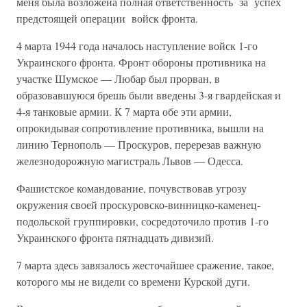
меня была возложена пол­ная ответственность за успех
предстоящей операции войск фронта.
4 марта 1944 года началось наступление войск 1-го
Украинского фронта. Фронт обороны противника на
участке Шумское — Любар был прорван, в
образовавшуюся брешь были введены 3-я гвардейская и
4-я танковые армии. К 7 марта обе эти армии,
опрокидывая сопро­тивление противника, вышли на
линию Тернополь — Проскуров, пе­ререзав важную
железнодорожную магистраль Львов — Одесса.
Фашистское командование, почувствовав угрозу
окружения своей проскуровско-винницко-каменец-
подольской группировки, сосредото­чило против 1-го
Украинского фронта пятнадцать дивизий.
7 марта здесь завязалось жесточайшее сражение, такое,
которого мы не видели со времени Курской дуги.