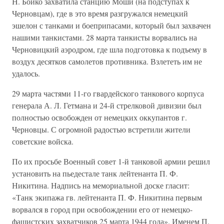
Н. Бойко захватила станцию Моши (на подступах к
Черновцам), где в это вре­мя разгружался немецкий
эшелон с танками и боеприпасами, кото­рый был захвачен
нашими танкистами. 28 марта танкисты ворвались на
Черновицкий аэродром, где шла подготовка к подъему в
воздух десятков самолетов противника. Взлететь им не
удалось.
29 марта частями 11-го гвардейского танкового корпуса
генерала А. Л. Гетмана и 24-й стрелковой дивизии был
полностью освобожден от немецких оккупантов г.
Черновцы. С огромной радостью встретили жители
советские войска.
По их просьбе Военный совет 1-й танковой армии решил
устано­вить на пьедестале танк лейтенанта П. Ф.
Никитина. Надпись на мемориальной доске гласит:
«Танк экипажа гв. лейтенанта П. Ф. Никитина первым
ворвался в город при освобождении его от немецко-
фашистских захватчиков 25 марта 1944 года». Именем П.