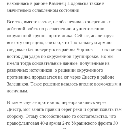
находилась в районе Каменец-Подольска также в
значительно ослабленном состоянии.
Все это, вместе взятое, не обеспечивало энергичных
действий войск по расчленению и уничтожению
окруженной группы противника. Сейчас, анализируя
всю эту операцию, считаю, что 1-ю танковую ар­мию
следовало бы повернуть из района Чортков — Толстое на
восток для удара по окруженной группировке. Но мы
имели тогда основа­тельные данные, полученные из
различных источников, о решении окруженного
противника прорываться на юг через Днестр в районе
Залещиков. Такое решение казалось вполне возможным и
логичным.
В таком случае противник, переправившись через
Днестр, мог за­нять правый берег реки и организовать там
оборону. Этому способст­вовало то обстоятельство, что
правофланговая 40-я армия 2-го Укра­инского фронта 30