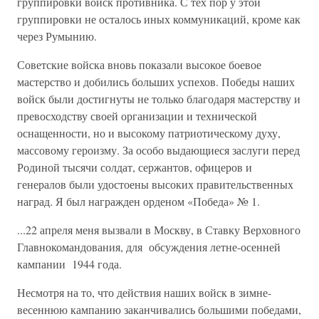
группировки войск противника. С тех пор у этой
группировки не осталось иных коммуникаций, кроме как
через Ру­мынию.
Советские войска вновь показали высокое боевое
мастерство и до­бились больших успехов. Победы наших
войск были достигнуты не только благодаря мастерству и
превосходству своей организации и технической
оснащенности, но и высокому патриотическому духу,
массовому героизму. За особо выдающиеся заслуги перед
Родиной тысячи солдат, сержантов, офицеров и
генералов были удостоены вы­соких правительственных
наград. Я был награжден орденом «Побе­да» № 1.
...22 апреля меня вызвали в Москву, в Ставку Верховного
Главно­командования, для обсуждения летне-осенней
кампании 1944 года.
Несмотря на то, что действия наших войск в зимне-
весеннюю кам­панию заканчивались большими победами,