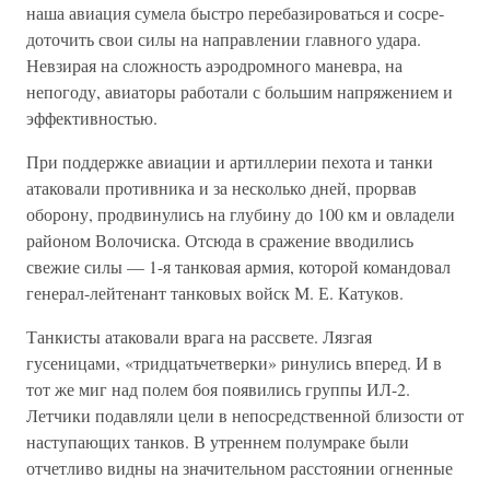
наша авиация сумела быстро перебазироваться и сосре­
доточить свои силы на направлении главного удара.
Невзирая на сложность аэродромного маневра, на
непогоду, авиаторы работали с большим напряжением и
эффективностью.
При поддержке авиации и артиллерии пехота и танки
атаковали противника и за несколько дней, прорвав
оборону, продвинулись на глубину до 100 км и овладели
районом Волочиска. Отсюда в сраже­ние вводились
свежие силы — 1-я танковая армия, которой командо­вал
генерал-лейтенант танковых войск М. Е. Катуков.
Танкисты атаковали врага на рассвете. Лязгая
гусеницами, «три­дцатьчетверки» ринулись вперед. И в
тот же миг над полем боя появи­лись группы ИЛ-2.
Летчики подавляли цели в непосредственной бли­зости от
наступающих танков. В утреннем полумраке были
отчетливо видны на значительном расстоянии огненные