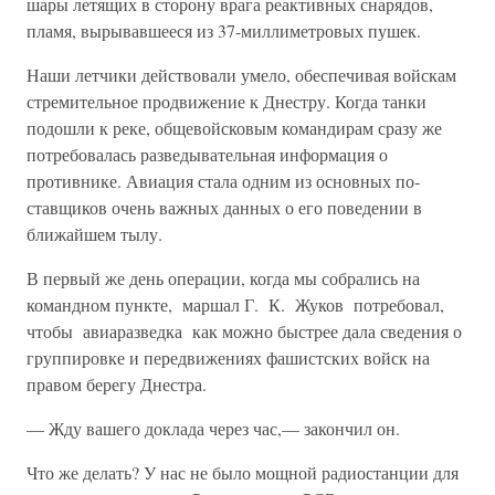
шары летящих в сторо­ну врага реактивных снарядов,
пламя, вырывавшееся из 37-миллиме­тровых пушек.
Наши летчики действовали умело, обеспечивая войскам
стреми­тельное продвижение к Днестру. Когда танки
подошли к реке, обще­войсковым командирам сразу же
потребовалась разведывательная информация о
противнике. Авиация стала одним из основных по­
ставщиков очень важных данных о его поведении в
ближайшем тылу.
В первый же день операции, когда мы собрались на
командном пункте, маршал Г. К. Жуков потребовал,
чтобы авиаразведка как можно быстрее дала сведения о
группировке и передвижениях фа­шистских войск на
правом берегу Днестра.
— Жду вашего доклада через час,— закончил он.
Что же делать? У нас не было мощной радиостанции для