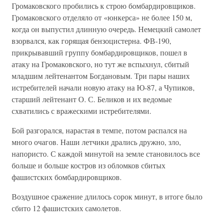
Громаковского пробились к строю бомбардировщиков.
Громаковского отделяло от «юнкерса» не более 150 м,
когда он выпустил длинную очередь. Немецкий самолет
взорвался, как горящая бензоцистерна. ФВ-190,
прикрывавший груп­пу бомбардировщиков, пошел в
атаку на Громаковского, но тут же вспыхнул, сбитый
младшим лейтенантом Богдановым. Три пары на­ших
истребителей начали новую атаку на Ю-87, а Чупиков,
старший лейтенант О. С. Беликов и их ведомые
схватились с вражескими истребителями.
Бой разгорался, нарастая в темпе, потом распался на
много очагов. Наши летчики дрались дружно, зло,
напористо. С каждой минутой на земле становилось все
больше и больше костров из обломков сбитых
фашистских бомбардировщиков.
Воздушное сражение длилось сорок минут, в итоге было
сбито 12 фашистских самолетов.