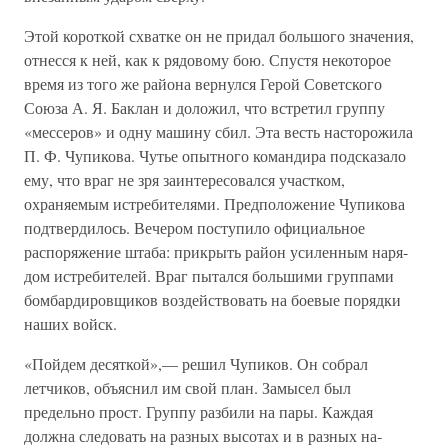
Этой короткой схватке он не придал большого значения,
отнесся к ней, как к рядовому бою. Спустя некоторое
время из того же райо­на вернулся Герой Советского
Союза А. Я. Баклан и доложил, что встретил группу
«мессеров» и одну машину сбил. Эта весть насторо­жила
П. Ф. Чупикова. Чутье опытного командира подсказало
ему, что враг не зря заинтересовался участком,
охраняемым истребителя­ми. Предположение Чупикова
подтвердилось. Вечером поступило официальное
распоряжение штаба: прикрыть район усиленным наря­
дом истребителей. Враг пытался большими группами
бомбардировщи­ков воздействовать на боевые порядки
наших войск.
«Пойдем десяткой»,— решил Чупиков. Он собрал
летчиков, объяс­нил им свой план. Замысел был
предельно прост. Группу разбили на пары. Каждая
должна следовать на разных высотах и в разных на­