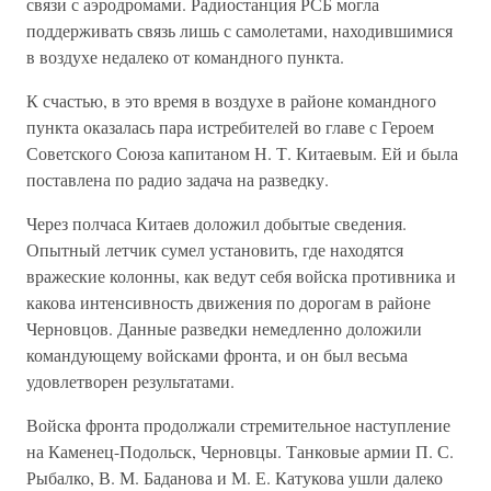
связи с аэродромами. Радиостанция РСБ могла
поддерживать связь лишь с самолетами, находившимися
в воздухе недалеко от командного пункта.
К счастью, в это время в воздухе в районе командного
пункта оказалась пара истребителей во главе с Героем
Советского Союза ка­питаном Н. Т. Китаевым. Ей и была
поставлена по радио задача на разведку.
Через полчаса Китаев доложил добытые сведения.
Опытный летчик сумел установить, где находятся
вражеские колонны, как ведут себя войска противника и
какова интенсивность движения по дорогам в районе
Черновцов. Данные разведки немедленно доложили
коман­дующему войсками фронта, и он был весьма
удовлетворен результа­тами.
Войска фронта продолжали стремительное наступление
на Каме­нец-Подольск, Черновцы. Танковые армии П. С.
Рыбалко, В. М. Баданова и М. Е. Катукова ушли далеко