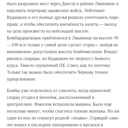
было разрушить мост через Днестр в районе Ляшевице и
нарушить переправу вражеских войск. Лейтенант
Кудашкин и его боевые друзья решили уничтожить пере­
праву, а чтобы обеспечить внезапность налета,— выход
на цель про­извести на небольшой высоте.
Бомбардировщик приблизился к Ля­шевице на высоте 50
—100 м и только у самой цели сделал «горку», выйдя на
минимально допустимую высоту бомбометания. Вокруг
рва­лись снаряды, но Кудашкин не свернул с боевого
курса. Тяжело гру­женный ПЕ-2 шел, как по ниточке.
Только так можно было обеспе­чить Чернову точное
прицеливание.
Бомбы уже отделились от самолета, когда вражеский
снаряд уго­дил в бензобак, расположенный в
центроплане. Факелом вспыхнула машина. Было еще
несколько минут, чтобы спастись членам экипа­жа. Но ни
один из них не покинул родной «пешки». Горящий само­
лет вошел в последнее пикирование и врезался в