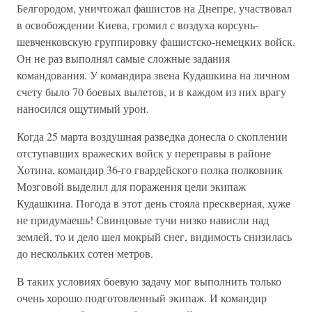
Белгородом, уничтожал фашистов на Днепре, участвовал
в освобождении Киева, громил с воздуха корсунь-
шевченковскую группировку фашистско-немецких войск.
Он не раз выпол­нял самые сложные задания
командования. У командира звена Ку­дашкина на личном
счету было 70 боевых вылетов, и в каждом из них врагу
наносился ощутимый урон.
Когда 25 марта воздушная разведка донесла о скоплении
отступав­ших вражеских войск у переправы в районе
Хотина, командир 36-го гвардейского полка полковник
Мозговой выделил для поражения це­ли экипаж
Кудашкина. Погода в этот день стояла прескверная, хуже
не придумаешь! Свинцовые тучи низко нависли над
землей, то и дело шел мокрый снег, видимость снизилась
до нескольких сотен метров.
В таких условиях боевую задачу мог выполнить только
очень хорошо подготовленный экипаж. И командир