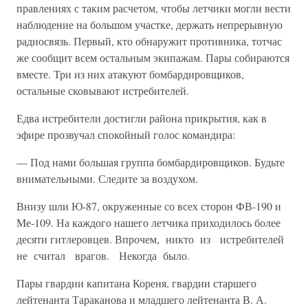
правлениях с таким расчетом, чтобы летчики могли вести
наблюде­ние на большом участке, держать непрерывную
радиосвязь. Первый, кто обнаружит противника, тотчас
же сообщит всем остальным эки­пажам. Пары собираются
вместе. Три из них атакуют бомбардиров­щиков,
остальные сковывают истребителей.
Едва истребители достигли района прикрытия, как в
эфире прозву­чал спокойный голос командира:
— Под нами большая группа бомбардировщиков. Будьте
внима­тельными. Следите за воздухом.
Внизу шли Ю-87, окруженные со всех сторон ФВ-190 и
Ме-109. На каждого нашего летчика приходилось более
десяти гитлеровцев. Впрочем, никто из истребителей
не считал врагов. Некогда было.
Пары гвардии капитана Кореня, гвардии старшего
лейтенанта Та­раканова и младшего лейтенанта В. А.