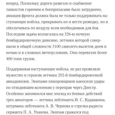
вперед. Поскольку дороги развезло и снабжение
танкистов горючим и боеприпасами было за­труднено,
авиация фронта должна была не только поддерживать на­
ступающие войска, прикрывать их и вести разведку, но и
обеспечивать по воздуху всем необходимым для боя.
Последняя задача возлагалась на 326-ю ночную
бомбардировочную дивизию, летчики которой совер­
шили в общей сложности 3100 самолето-вылетов днем и
ночью и в сложных метеоусловиях. Они перевезли более
400 тонн грузов.
Поддерживая наступающие войска, не раз проявляли
мужество и героизм летчики 202-й бомбардировочной
авиадивизии. Экипажи пикировщиков наносили удары
по отходившим колоннам у переправ через Днестр.
Особенно запомнился мне эпизод из боевых действий
трех авиаторов — летчика лейтенанта И. С. Кудашкина,
штурмана лейтенанта А. В. Чернова и стрелка-радиста
сержанта П. А. Уханова. Экипаж сражался под