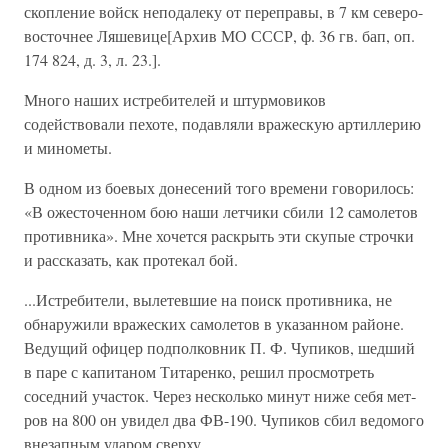
скопление войск неподалеку от переправы, в 7 км северо-
восточнее Ляшевице[Архив МО СССР, ф. 36 гв. бап, оп.
174 824, д. 3, л. 23.].
Много наших истребителей и штурмовиков
содействовали пехоте, подавляли вражескую артиллерию
и минометы.
В одном из боевых донесений того времени говорилось:
«В ожесто­ченном бою наши летчики сбили 12 самолетов
противника». Мне хочется раскрыть эти скупые строчки
и рассказать, как протекал бой.
...Истребители, вылетевшие на поиск противника, не
обнаружили вражеских самолетов в указанном районе.
Ведущий офицер подпол­ковник П. Ф. Чупиков, шедший
в паре с капитаном Титаренко, решил просмотреть
соседний участок. Через несколько минут ниже себя мет­
ров на 800 он увидел два ФВ-190. Чупиков сбил ведомого
внезапным ударом сверху.