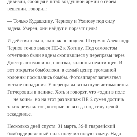
дивизии, сообщая в штаб воз­душной армии о своем
решении, говорил:
— Только Кудашкину, Чернову и Уханову под силу
задача. Уве­рен, они найдут и поразят цель!
И действительно, экипаж не подвел. Штурман Александр
Чернов точно вывел ПЕ-2 к Хотину. Под самолетом
отчетливо были видны скопившиеся у переправы через
Днестр автомашины, повозки, колон­ны пехотинцев. И
вот открыты бомболюки, в самый центр громадной
колонны посыпались бомбы. Фотоаппарат запечатлел
меткие попада­ния. У переправы вспыхнули автомашины.
Гитлеровцы в панике. Хоть и говорят, что «один в поле
— не воин», но на этот раз экипаж ПЕ-2 сумел достичь
таких результатов, которые не всегда под силу целой
эскадрилье.
Несколько дней спустя, 31 марта, 36-й гвардейский
бомбардировоч­ный полк получил новую задачу. Надо