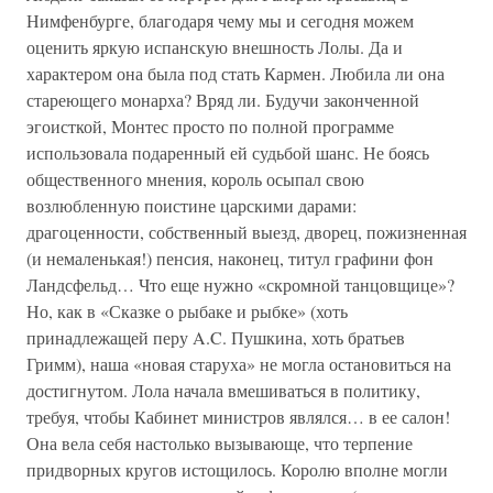
Нимфенбурге, благодаря чему мы и сегодня можем
оценить яркую испанскую внешность Лолы. Да и
характером она была под стать Кармен. Любила ли она
стареющего монарха? Вряд ли. Будучи законченной
эгоисткой, Монтес просто по полной программе
использовала подаренный ей судьбой шанс. Не боясь
общественного мнения, король осыпал свою
возлюбленную поистине царскими дарами:
драгоценности, собственный выезд, дворец, пожизненная
(и немаленькая!) пенсия, наконец, титул графини фон
Ландсфельд… Что еще нужно «скромной танцовщице»?
Но, как в «Сказке о рыбаке и рыбке» (хоть
принадлежащей перу A.C. Пушкина, хоть братьев
Гримм), наша «новая старуха» не могла остановиться на
достигнутом. Лола начала вмешиваться в политику,
требуя, чтобы Кабинет министров являлся… в ее салон!
Она вела себя настолько вызывающе, что терпение
придворных кругов истощилось. Королю вполне могли