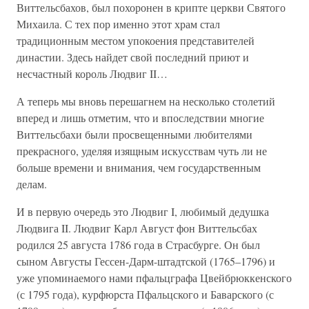
Виттельсбахов, был похоронен в крипте церкви Святого
Михаила. С тех пор именно этот храм стал
традиционным местом упокоения представителей
династии. Здесь найдет свой последний приют и
несчастный король Людвиг II…
А теперь мы вновь перешагнем на несколько столетий
вперед и лишь отметим, что и впоследствии многие
Виттельсбахи были просвещенными любителями
прекрасного, уделяя изящным искусствам чуть ли не
больше времени и внимания, чем государственным
делам.
И в первую очередь это Людвиг I, любимый дедушка
Людвига II. Людвиг Карл Август фон Виттельсбах
родился 25 августа 1786 года в Страсбурге. Он был
сыном Августы Гессен-Дарм-штадтской (1765–1796) и
уже упоминаемого нами пфальцграфа Цвейбрюккенского
(с 1795 года), курфюрста Пфальцского и Баварского (с