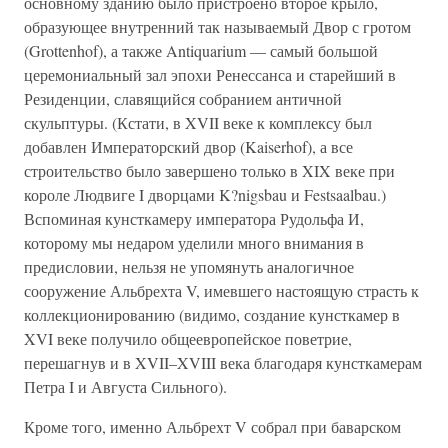
основному зданию было пристроено второе крыло,
образующее внутренний так называемый Двор с гротом
(Grottenhof), а также Antiquarium — самый большой
церемониальный зал эпохи Ренессанса и старейший в
Резиденции, славящийся собранием античной
скульптуры. (Кстати, в XVII веке к комплексу был
добавлен Императорский двор (Kaiserhof), а все
строительство было завершено только в XIX веке при
короле Людвиге I дворцами K?nigsbau и Festsaalbau.)
Вспоминая кунсткамеру императора Рудольфа И,
которому мы недаром уделили много внимания в
предисловии, нельзя не упомянуть аналогичное
сооружение Альбрехта V, имевшего настоящую страсть к
коллекционированию (видимо, создание кунсткамер в
XVI веке получило общеевропейское поветрие,
перешагнув и в XVII–XVIII века благодаря кунсткамерам
Петра I и Августа Сильного).
Кроме того, именно Альбрехт V собрал при баварском