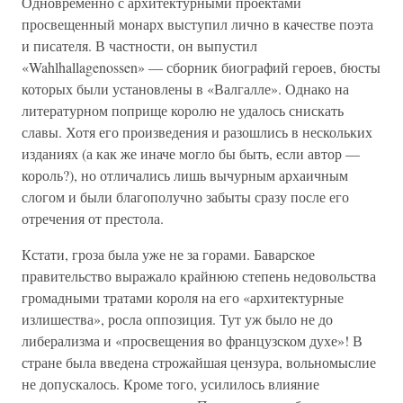
Одновременно с архитектурными проектами
просвещенный монарх выступил лично в качестве поэта
и писателя. В частности, он выпустил
«Wahlhallagenossen» — сборник биографий героев, бюсты
которых были установлены в «Валгалле». Однако на
литературном поприще королю не удалось снискать
славы. Хотя его произведения и разошлись в нескольких
изданиях (а как же иначе могло бы быть, если автор —
король?), но отличались лишь вычурным архаичным
слогом и были благополучно забыты сразу после его
отречения от престола.
Кстати, гроза была уже не за горами. Баварское
правительство выражало крайнюю степень недовольства
громадными тратами короля на его «архитектурные
излишества», росла оппозиция. Тут уж было не до
либерализма и «просвещения во французском духе»! В
стране была введена строжайшая цензура, вольномыслие
не допускалось. Кроме того, усилилось влияние