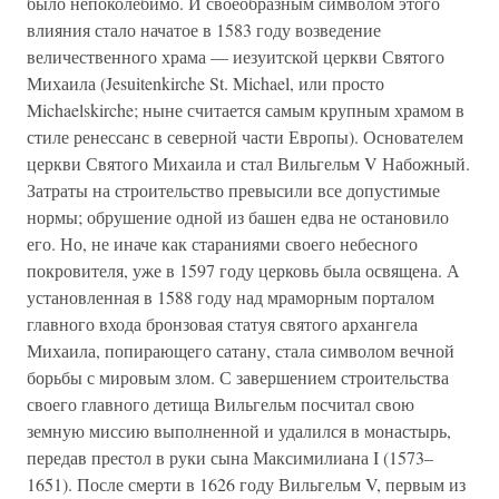
было непоколебимо. И своеобразным символом этого
влияния стало начатое в 1583 году возведение
величественного храма — иезуитской церкви Святого
Михаила (Jesuitenkirche St. Michael, или просто
Michaelskirche; ныне считается самым крупным храмом в
стиле ренессанс в северной части Европы). Основателем
церкви Святого Михаила и стал Вильгельм V Набожный.
Затраты на строительство превысили все допустимые
нормы; обрушение одной из башен едва не остановило
его. Но, не иначе как стараниями своего небесного
покровителя, уже в 1597 году церковь была освящена. А
установленная в 1588 году над мраморным порталом
главного входа бронзовая статуя святого архангела
Михаила, попирающего сатану, стала символом вечной
борьбы с мировым злом. С завершением строительства
своего главного детища Вильгельм посчитал свою
земную миссию выполненной и удалился в монастырь,
передав престол в руки сына Максимилиана I (1573–
1651). После смерти в 1626 году Вильгельм V, первым из