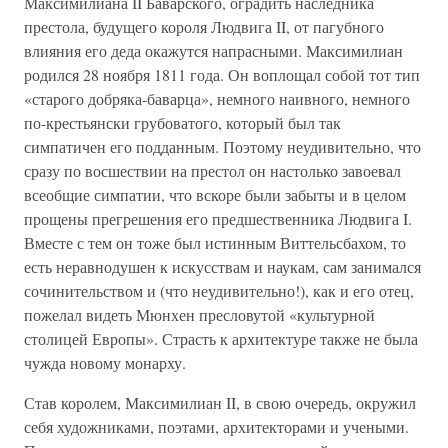
Максимилиана II Баварского, оградить наследника
престола, будущего короля Людвига II, от пагубного
влияния его деда окажутся напрасными. Максимилиан
родился 28 ноября 1811 года. Он воплощал собой тот тип
«старого добряка-баварца», немного наивного, немного
по-крестьянски грубоватого, который был так
симпатичен его подданным. Поэтому неудивительно, что
сразу по восшествии на престол он настолько завоевал
всеобщие симпатии, что вскоре были забыты и в целом
прощены прегрешения его предшественника Людвига I.
Вместе с тем он тоже был истинным Виттельсбахом, то
есть неравнодушен к искусствам и наукам, сам занимался
сочинительством и (что неудивительно!), как и его отец,
пожелал видеть Мюнхен пресловутой «культурной
столицей Европы». Страсть к архитектуре также не была
чужда новому монарху.
Став королем, Максимилиан II, в свою очередь, окружил
себя художниками, поэтами, архитекторами и учеными.