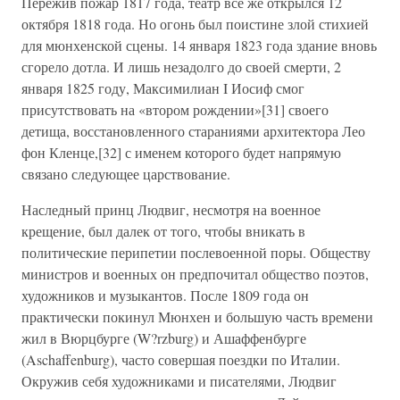
Пережив пожар 1817 года, театр все же открылся 12
октября 1818 года. Но огонь был поистине злой стихией
для мюнхенской сцены. 14 января 1823 года здание вновь
сгорело дотла. И лишь незадолго до своей смерти, 2
января 1825 году, Максимилиан I Иосиф смог
присутствовать на «втором рождении»[31] своего
детища, восстановленного стараниями архитектора Лео
фон Кленце,[32] с именем которого будет напрямую
связано следующее царствование.
Наследный принц Людвиг, несмотря на военное
крещение, был далек от того, чтобы вникать в
политические перипетии послевоенной поры. Обществу
министров и военных он предпочитал общество поэтов,
художников и музыкантов. После 1809 года он
практически покинул Мюнхен и большую часть времени
жил в Вюрцбурге (W?rzburg) и Ашаффенбурге
(Aschaffenburg), часто совершая поездки по Италии.
Окружив себя художниками и писателями, Людвиг