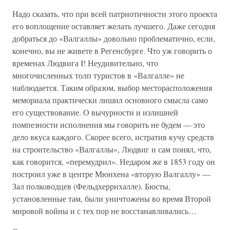
Надо сказать, что при всей патриотичности этого проекта
его воплощение оставляет желать лучшего. Даже сегодня
добраться до «Валгаллы» довольно проблематично, если,
конечно, вы не живете в Регенсбурге. Что уж говорить о
временах Людвига I! Неудивительно, что
многочисленных толп туристов в «Валгалле» не
наблюдается. Таким образом, выбор месторасположения
мемориала практически лишил основного смысла само
его существование. О вычурности и излишней
помпезности исполнения мы говорить не будем — это
дело вкуса каждого. Скорее всего, истратив кучу средств
на строительство «Валгаллы», Людвиг и сам понял, что,
как говорится, «перемудрил». Недаром же в 1853 году он
построил уже в центре Мюнхена «вторую Валгаллу» —
Зал полководцев (Фельдхеррнхалле). Бюсты,
установленные там, были уничтожены во время Второй
мировой войны и с тех пор не восстанавливались…