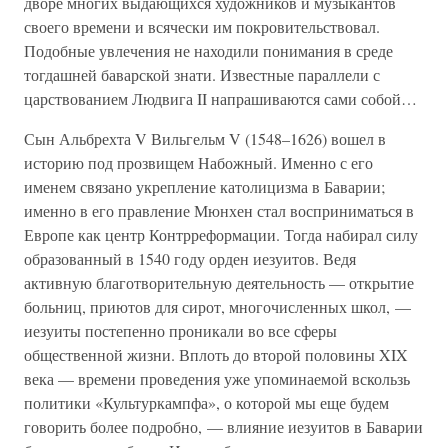
дворе многих выдающихся художников и музыкантов
своего времени и всячески им покровительствовал.
Подобные увлечения не находили понимания в среде
тогдашней баварской знати. Известные параллели с
царствованием Людвига II напрашиваются сами собой…
Сын Альбрехта V Вильгельм V (1548–1626) вошел в
историю под прозвищем Набожный. Именно с его
именем связано укрепление католицизма в Баварии;
именно в его правление Мюнхен стал восприниматься в
Европе как центр Контрреформации. Тогда набирал силу
образованный в 1540 году орден иезуитов. Ведя
активную благотворительную деятельность — открытие
больниц, приютов для сирот, многочисленных школ, —
иезуиты постепенно проникали во все сферы
общественной жизни. Вплоть до второй половины XIX
века — времени проведения уже упоминаемой вскользь
политики «Культуркампфа», о которой мы еще будем
говорить более подробно, — влияние иезуитов в Баварии