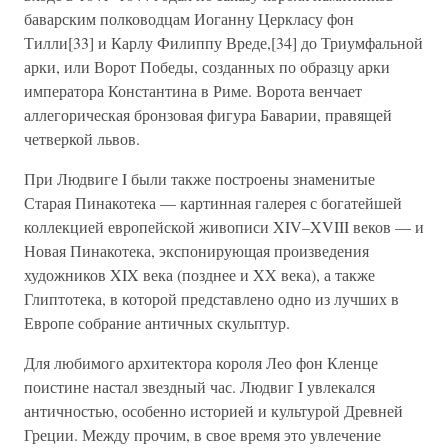
баварским полководцам Иоганну Церкласу фон
Тилли[33] и Карлу Филиппу Вреде,[34] до Триумфальной
арки, или Ворот Победы, созданных по образцу арки
императора Константина в Риме. Ворота венчает
аллегорическая бронзовая фигура Баварии, правящей
четверкой львов.
При Людвиге I были также построены знаменитые
Старая Пинакотека — картинная галерея с богатейшей
коллекцией европейской живописи XIV–XVIII веков — и
Новая Пинакотека, экспонирующая произведения
художников XIX века (позднее и XX века), а также
Глиптотека, в которой представлено одно из лучших в
Европе собрание античных скульптур.
Для любимого архитектора короля Лео фон Кленце
поистине настал звездный час. Людвиг I увлекался
античностью, особенно историей и культурой Древней
Греции. Между прочим, в свое время это увлечение