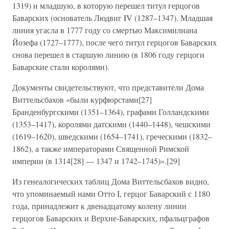
1319) и младшую, в которую перешел титул герцогов
Баварских (основатель Людвиг IV (1287–1347). Младшая
линия угасла в 1777 году со смертью Максимилиана
Йозефа (1727–1777), после чего титул герцогов Баварских
снова перешел в старшую линию (в 1806 году герцоги
Баварские стали королями).
Документы свидетельствуют, что представители Дома
Виттельсбахов «были курфюрстами[27]
Бранденбургскими (1351–1364), графами Голландскими
(1353–1417), королями датскими (1440–1448), чешскими
(1619–1620), шведскими (1654–1741), греческими (1832–
1862), а также императорами Священной Римской
империи (в 1314[28] — 1347 и 1742–1745)».[29]
Из генеалогических таблиц Дома Виттельсбахов видно,
что упоминаемый нами Отто I, герцог Баварский с 1180
года, принадлежит к двенадцатому колену линии
герцогов Баварских и Верхне-Баварских, пфальцграфов