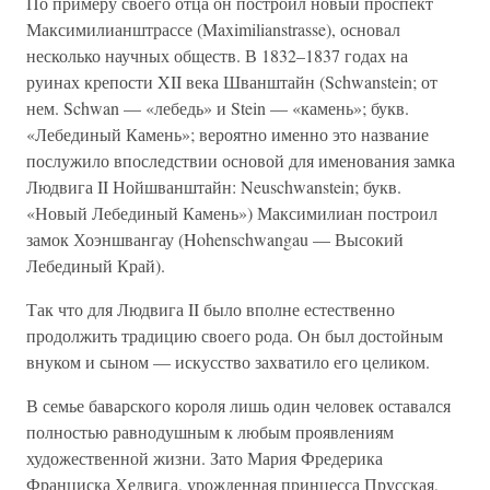
По примеру своего отца он построил новый проспект
Максимилианштрассе (Maximilianstrasse), основал
несколько научных обществ. В 1832–1837 годах на
руинах крепости XII века Шванштайн (Schwanstein; от
нем. Schwan — «лебедь» и Stein — «камень»; букв.
«Лебединый Камень»; вероятно именно это название
послужило впоследствии основой для именования замка
Людвига II Нойшванштайн: Neuschwanstein; букв.
«Новый Лебединый Камень») Максимилиан построил
замок Хоэншвангау (Hohenschwangau — Высокий
Лебединый Край).
Так что для Людвига II было вполне естественно
продолжить традицию своего рода. Он был достойным
внуком и сыном — искусство захватило его целиком.
В семье баварского короля лишь один человек оставался
полностью равнодушным к любым проявлениям
художественной жизни. Зато Мария Фредерика
Франциска Хедвига, урожденная принцесса Прусская,