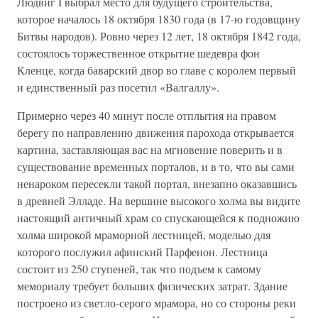
Людвиг I выбрал место для будущего строительства,
которое началось 18 октября 1830 года (в 17-ю годовщину
Битвы народов). Ровно через 12 лет, 18 октября 1842 года,
состоялось торжественное открытие шедевра фон
Кленце, когда баварский двор во главе с королем первый
и единственный раз посетил «Валгаллу».
Примерно через 40 минут после отплытия на правом
берегу по направлению движения парохода открывается
картина, заставляющая вас на мгновение поверить и в
существование временных порталов, и в то, что вы сами
ненароком пересекли такой портал, внезапно оказавшись
в древней Элладе. На вершине высокого холма вы видите
настоящий античный храм со спускающейся к подножию
холма широкой мраморной лестницей, моделью для
которого послужил афинский Парфенон. Лестница
состоит из 250 ступеней, так что подъем к самому
мемориалу требует больших физических затрат. Здание
построено из светло-серого мрамора, но со стороны реки