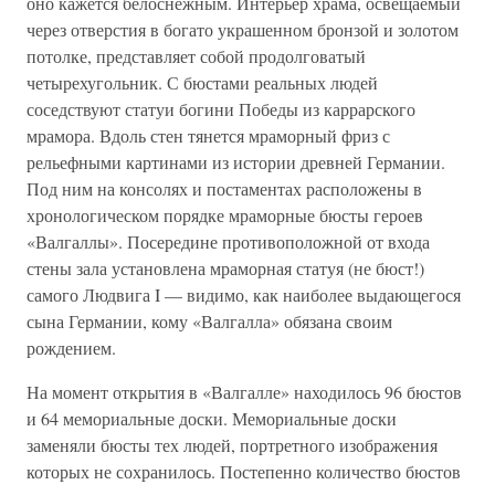
оно кажется белоснежным. Интерьер храма, освещаемый
через отверстия в богато украшенном бронзой и золотом
потолке, представляет собой продолговатый
четырехугольник. С бюстами реальных людей
соседствуют статуи богини Победы из каррарского
мрамора. Вдоль стен тянется мраморный фриз с
рельефными картинами из истории древней Германии.
Под ним на консолях и постаментах расположены в
хронологическом порядке мраморные бюсты героев
«Валгаллы». Посередине противоположной от входа
стены зала установлена мраморная статуя (не бюст!)
самого Людвига I — видимо, как наиболее выдающегося
сына Германии, кому «Валгалла» обязана своим
рождением.
На момент открытия в «Валгалле» находилось 96 бюстов
и 64 мемориальные доски. Мемориальные доски
заменяли бюсты тех людей, портретного изображения
которых не сохранилось. Постепенно количество бюстов