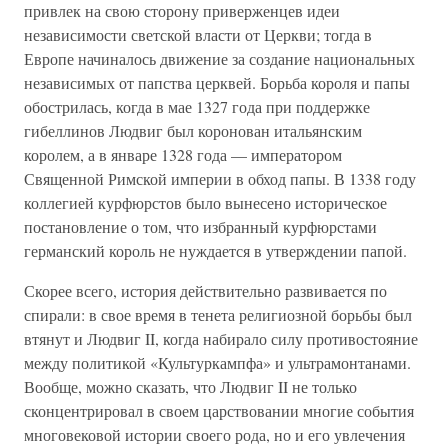
привлек на свою сторону приверженцев идеи
независимости светской власти от Церкви; тогда в
Европе начиналось движение за создание национальных
независимых от папства церквей. Борьба короля и папы
обострилась, когда в мае 1327 года при поддержке
гибеллинов Людвиг был коронован итальянским
королем, а в январе 1328 года — императором
Священной Римской империи в обход папы. В 1338 году
коллегией курфюрстов было вынесено историческое
постановление о том, что избранный курфюрстами
германский король не нуждается в утверждении папой.
Скорее всего, история действительно развивается по
спирали: в свое время в тенета религиозной борьбы был
втянут и Людвиг II, когда набирало силу противостояние
между политикой «Культуркампфа» и ультрамонтанами.
Вообще, можно сказать, что Людвиг II не только
сконцентрировал в своем царствовании многие события
многовековой истории своего рода, но и его увлечения