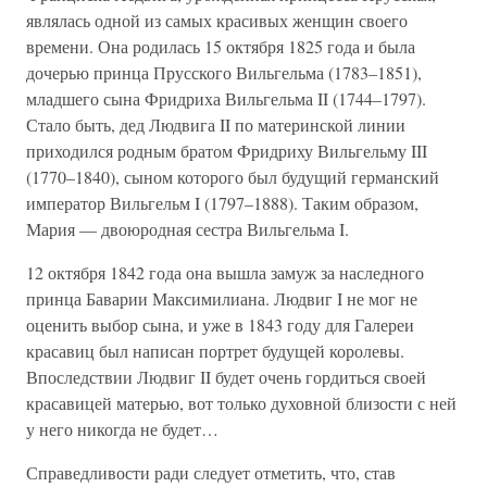
являлась одной из самых красивых женщин своего
времени. Она родилась 15 октября 1825 года и была
дочерью принца Прусского Вильгельма (1783–1851),
младшего сына Фридриха Вильгельма II (1744–1797).
Стало быть, дед Людвига II по материнской линии
приходился родным братом Фридриху Вильгельму III
(1770–1840), сыном которого был будущий германский
император Вильгельм I (1797–1888). Таким образом,
Мария — двоюродная сестра Вильгельма I.
12 октября 1842 года она вышла замуж за наследного
принца Баварии Максимилиана. Людвиг I не мог не
оценить выбор сына, и уже в 1843 году для Галереи
красавиц был написан портрет будущей королевы.
Впоследствии Людвиг II будет очень гордиться своей
красавицей матерью, вот только духовной близости с ней
у него никогда не будет…
Справедливости ради следует отметить, что, став