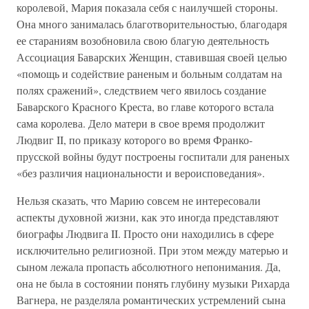
королевой, Мария показала себя с наилучшей стороны.
Она много занималась благотворительностью, благодаря
ее стараниям возобновила свою благую деятельность
Ассоциация Баварских Женщин, ставившая своей целью
«помощь и содействие раненым и больным солдатам на
полях сражений», следствием чего явилось создание
Баварского Красного Креста, во главе которого встала
сама королева. Дело матери в свое время продолжит
Людвиг II, по приказу которого во время Франко-
прусской войны будут построены госпитали для раненых
«без различия национальности и вероисповедания».
Нельзя сказать, что Марию совсем не интересовали
аспекты духовной жизни, как это иногда представляют
биографы Людвига II. Просто они находились в сфере
исключительно религиозной. При этом между матерью и
сыном лежала пропасть абсолютного непонимания. Да,
она не была в состоянии понять глубину музыки Рихарда
Вагнера, не разделяла романтических устремлений сына