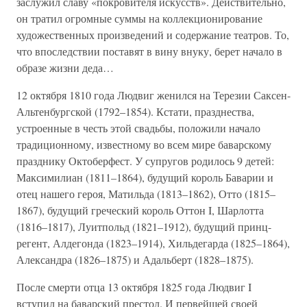
заслужил славу «покровителя искусств». Действительно,
он тратил огромные суммы на коллекционирование
художественных произведений и содержание театров. То,
что впоследствии поставят в вину внуку, берет начало в
образе жизни деда…
12 октября 1810 года Людвиг женился на Терезии Саксен-
Альтенбургской (1792–1854). Кстати, празднества,
устроенные в честь этой свадьбы, положили начало
традиционному, известному во всем мире баварскому
празднику Октоберфест. У супругов родилось 9 детей:
Максимилиан (1811–1864), будущий король Баварии и
отец нашего героя, Матильда (1813–1862), Отто (1815–
1867), будущий греческий король Оттон I, Шарлотта
(1816–1817), Луитпольд (1821–1912), будущий принц-
регент, Алдегонда (1823–1914), Хильдегарда (1825–1864),
Александра (1826–1875) и Адальберт (1828–1875).
После смерти отца 13 октября 1825 года Людвиг I
вступил на баварский престол. И первейшей своей