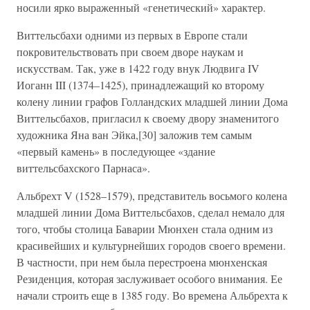
носили ярко выраженный «генетический» характер.
Виттельсбахи одними из первых в Европе стали
покровительствовать при своем дворе наукам и
искусствам. Так, уже в 1422 году внук Людвига IV
Иоганн III (1374–1425), принадлежащий ко второму
колену линии графов Голландских младшей линии Дома
Виттельсбахов, пригласил к своему двору знаменитого
художника Яна ван Эйка,[30] заложив тем самым
«первый камень» в последующее «здание
виттельсбахского Парнаса».
Альбрехт V (1528–1579), представитель восьмого колена
младшей линии Дома Виттельсбахов, сделал немало для
того, чтобы столица Баварии Мюнхен стала одним из
красивейших и культурнейших городов своего времени.
В частности, при нем была перестроена мюнхенская
Резиденция, которая заслуживает особого внимания. Ее
начали строить еще в 1385 году. Во времена Альбрехта к