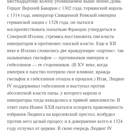
шестнадцатому колену упоминаемой выше линии Дома.
Герцог Верхней Баварии с 1302 года, германский король
с 1314 года, император Священной Римской империи
германской нации с 1328 года, он пытался
воспрепятствовать попыткам Франции утвердиться в
Северной Италии, стремясь восстановить там власть
императоров в противовес папской власти. Еще в XII
веке в Италии сложились две враждующие «партии»: так
называемых гвельфов — противников империи и
гибеллинов — ее сторонников. (В XV веке, когда
империя и папство потеряли свое влияние, вражда
гвельфов и гибеллинов отошла в прошлое.) Итак, Людвиг
IV поддерживал гибеллинов и выступал против
абсолютной власти папы, у которого короли и
императоры тогда находились в прямой зависимости. В
ответ папа Иоанн XXII пытался оспорить правомерность
избрания Людвига на королевский престол, возбудил
против него целый процесс и в довершение всего в 1324
году отлучил от церкви. В свою очередь Людвиг IV