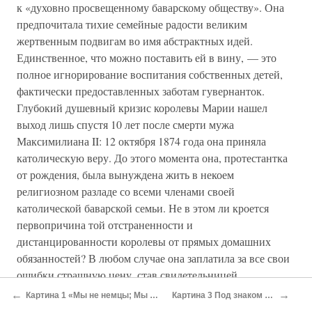
к «духовно просвещенному баварскому обществу». Она
предпочитала тихие семейные радости великим
жертвенным подвигам во имя абстрактных идей.
Единственное, что можно поставить ей в вину, — это
полное игнорирование воспитания собственных детей,
фактически предоставленных заботам гувернанток.
Глубокий душевный кризис королевы Марии нашел
выход лишь спустя 10 лет после смерти мужа
Максимилиана II: 12 октября 1874 года она приняла
католическую веру. До этого момента она, протестантка
от рождения, была вынуждена жить в некоем
религиозном разладе со всеми членами своей
католической баварской семьи. Не в этом ли кроется
первопричина той отстраненности и
дистанцированности королевы от прямых домашних
обязанностей? В любом случае она заплатила за все свои
ошибки страшную цену, став свидетельницей
неизлечимой болезни своего младшего сына и
←
→
Картина 1 «Мы не немцы; Мы — баварцы!»
Картина 3 Под знаком лебедя…
трагической гибели старшего. После этих ударов судьбы