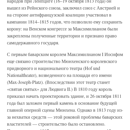
народов при Лейпциге (16–19 октября 1813 года) он
вышел из Рейнского союза, заключил союз с Австрией и
на стороне антифранцузской коалиции участвовал в
кампании 1814–1815 годов, что позволило ему сохранить
корону: на Венском конгрессе за Максимилианом были
закреплены полученные территории и признано право
самодержавного государя.
С первым баварским королем Максимилианом I Иосифом
еще связано строительство Мюнхенского королевского
придворного и национального театра (Hof und
Nationaltheater), возведенного на площади его имени
(Max-Joseph-Platz). (Впоследствии этот театр станет
«святая святых» для Людвига II.) В 1810 году король
приказал начать проектировать здание, и 26 октября 1811
года был заложен первый камень в основание будущей
главной оперной сцены Мюнхена. Однако в 1813 году из-
за нехватки средств — этой роковой проблемы баварских
властителей — строительство было остановлено.