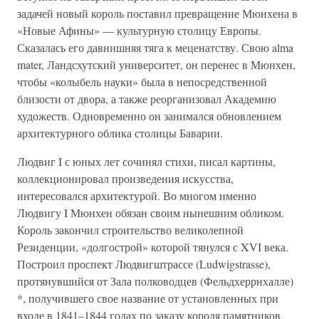
задачей новый король поставил превращение Мюнхена в
«Новые Афины» — культурную столицу Европы.
Сказалась его давнишняя тяга к меценатству. Свою alma
mater, Ландсхутский университет, он перенес в Мюнхен,
чтобы «колыбель науки» была в непосредственной
близости от двора, а также реорганизовал Академию
художеств. Одновременно он занимался обновлением
архитектурного облика столицы Баварии.
Людвиг I с юных лет сочинял стихи, писал картины,
коллекционировал произведения искусства,
интересовался архитектурой. Во многом именно
Людвигу I Мюнхен обязан своим нынешним обликом.
Король закончил строительство великолепной
Резиденции, «долгострой» которой тянулся с XVI века.
Построил проспект Людвигштрассе (Ludwigstrasse),
протянувшийся от Зала полководцев (Фельдхеррнхалле)
*, получившего свое название от установленных при
входе в 1841–1844 годах по заказу короля памятников