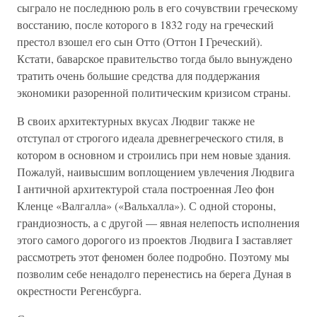
сыграло не последнюю роль в его сочувствии греческому
восстанию, после которого в 1832 году на греческий
престол взошел его сын Отто (Оттон I Греческий).
Кстати, баварское правительство тогда было вынуждено
тратить очень большие средства для поддержания
экономики разоренной политическим кризисом страны.
В своих архитектурных вкусах Людвиг также не
отступал от строгого идеала древнегреческого стиля, в
котором в основном и строились при нем новые здания.
Пожалуй, наивысшим воплощением увлечения Людвига
I античной архитектурой стала построенная Лео фон
Кленце «Валгалла» («Вальхалла»). С одной стороны,
грандиозность, а с другой — явная нелепость исполнения
этого самого дорогого из проектов Людвига I заставляет
рассмотреть этот феномен более подробно. Поэтому мы
позволим себе ненадолго перенестись на берега Дуная в
окрестности Регенсбурга.