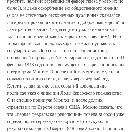
простить наличие зарвавшейся фаворитки (а у кого их не
было?), и даже оскорбление ею общественного мнения
(Лола не стеснялась бесконечных публичных скандалов,
дискредитировавших в том числе и доброе имя короля), и
даже растрату казны (тогда еще ни у кого не возникло
талантливой идеи объявить короля сумасшедшим!). Но с
точки зрения баварцев, «кухарка не может управлять
государством». Лола стала той последней искрой,
взорвавшей пороховую бочку народного недовольства. 11
февраля 1848 года толпа возмущенных горожан пошла на
штурм дома Монтес. В последний момент Лолу успели
силами полиции спасти, выведя через черный ход.
Кстати, за два дня до этих событий король лично
подписал указ о лишении Лолы баварского гражданства.
Она спешно покинула Мюнхен и после долгих
странствий по Европе осела в США. Можно сказать, что
эта «первая февральская революция» повела за собой уже
гораздо более серьезную «вторую мартовскую», в
результате которой 20 марта 1848 года Людвиг I лишился