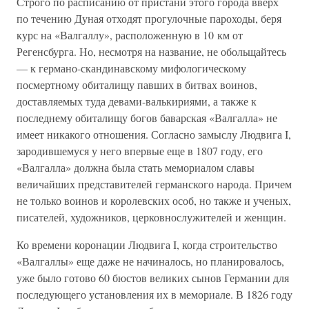
Строго по расписанию от пристани этого города вверх
по течению Дуная отходят прогулочные пароходы, беря
курс на «Валгаллу», расположенную в 10 км от
Регенсбурга. Но, несмотря на название, не обольщайтесь
— к германо-скандинавскому мифологическому
посмертному обиталищу павших в битвах воинов,
доставляемых туда девами-валькириями, а также к
последнему обиталищу богов баварская «Валгалла» не
имеет никакого отношения. Согласно замыслу Людвига I,
зародившемуся у него впервые еще в 1807 году, его
«Валгалла» должна была стать мемориалом славы
величайших представителей германского народа. Причем
не только воинов и королевских особ, но также и ученых,
писателей, художников, церковнослужителей и женщин.
Ко времени коронации Людвига I, когда строительство
«Валгаллы» еще даже не начиналось, но планировалось,
уже было готово 60 бюстов великих сынов Германии для
последующего установления их в мемориале. В 1826 году