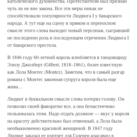
католического духовенства. Протестантизм был признан
чуть ли не вне закона. Все эти меры никак не
способствовали популярности Людвига I у баварского
народа. А тут еще на сцену в прямом и переносном
смысле этого слова выходит новый персонаж, сыгравший
не последнюю роль в последующем отречении Людвига I
от баварского престола.
В 1846 году 60-летний король влюбляется в танцовщицу
Элизу Джилберт (Gilbert; 1818–1861), более известную
как Лола Монтес (Montez). Заметим, что в самый разгар
романа с Монтес законная супруга короля была еще
жива…
Людвиг в буквальном смысле слова потерял голову. Он
позволял своей фаворитке все, а она беззастенчиво
пользовалась этим. Надо отдать должное — вкус у короля
на красоту действительно был отменный, а Лола была
необыкновенно красивой женщиной. В 1847 году
Людвиг заказал ее портрет для Галереи красавиц в