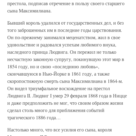
престола, подписав отречение в пользу своего старшего
сына Максимилиана.
Бывший король удалился от государственных дел, и без
того заброшенных им в последние годы царствования.
Он по-прежнему занимался меценатством, жил в свое
удовольствие и радовался успехам любимого внука,
наследного принца Людвига. Он пережил не только
несчастную законную супругу, покинувшую этот мир в
1854 году, но и свою «последнюю любовь»,
скончавшуюся в Нью-Йорке в 1861 году, а также
скоропостижную смерть сына Максимилиана в 1864-м.
Он видел триумфальное восхождение на престол
Людвига II. Людвиг I умер 29 февраля 1868 года в Ницце
и даже предположить не мог, что своим образом жизни
сделал столь много для приближения событий
трагического 1886 года…
Настолько много, что все усилия его сына, короля