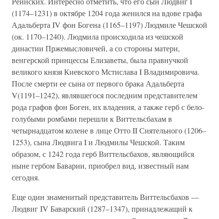
Рейнских. Интересно отметить, что его сын Людвиг I
(1174–1231) в октябре 1204 года женился на вдове графа
Адальберта IV фон Богена (1165–1197) Людмиле Чешской
(ок. 1170–1240). Людмила происходила из чешской
династии Пржемысловичей, а со стороны матери,
венгерской принцессы Елизаветы, была правнучкой
великого князя Киевского Мстислава I Владимировича.
После смерти ее сына от первого брака Адальберта
V(1191–1242), являвшегося последним представителем
рода графов фон Боген, их владения, а также герб с бело-
голубыми ромбами перешли к Виттельсбахам в
четырнадцатом колене в лице Отто II Сиятельного (1206–
1253), сына Людвига I и Людмилы Чешской. Таким
образом, с 1242 года герб Виттельсбахов, являющийся
ныне гербом Баварии, приобрел вид, известный нам
сегодня.
Еще один знаменитый представитель Виттельсбахов —
Людвиг IV Баварский (1287–1347), принадлежащий к