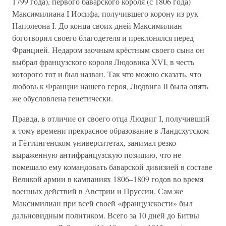
1799 года), первого баварского короля (с 1806 года)
Максимилиана I Иосифа, получившего корону из рук
Наполеона I. До конца своих дней Максимилиан
боготворил своего благодетеля и преклонялся перед
Францией. Недаром заочным крёстным своего сына он
выбрал французского короля Людовика XVI, в честь
которого тот и был назван. Так что можно сказать, что
любовь к Франции нашего героя, Людвига II была опять
же обусловлена генетически.
Правда, в отличие от своего отца Людвиг I, получивший
к тому времени прекрасное образование в Ландсхутском
и Гёттингенском университетах, занимал резко
выраженную антифранцузскую позицию, что не
помешало ему командовать баварской дивизией в составе
Великой армии в кампаниях 1806–1809 годов во время
военных действий в Австрии и Пруссии. Сам же
Максимилиан при всей своей «французскости» был
дальновидным политиком. Всего за 10 дней до Битвы