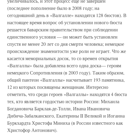
увеличивалось, и этот процесс еще не завершен
(последнее пополнение было в 2008 году; на
сегодняшний день в «Валгалле» находятся 128 бюстов). В
настоящее время вопрос об установлении нового бюста
решается баварским правительством при соблюдении
единственного условия — он может быть установлен
спустя не менее 20 лет со дня смерти человека; немецкое
происхождение знаменитости уже роли не играет. Что же
касается мемориальных досок, то со времен открытия
«Валгаллы» была добавлена всего одна доска— героям
немецкого Сопротивления (в 2003 году). Таким образом,
общий пантеон «Валгаллы» насчитывает 193 памятника,
12 из которых посвящены женщинам. Интересно
отметить, что среди героев «Валгаллы» находятся 4 бюста
тех, кто является гордостью истории России: Михаила
Богдановича Барклая-де-Толли, Ивана Ивановича
Дибича-Забалканского, Екатерины II Великой и Иоганна
Буркхардта Христофа Миниха (в России известного как
Христофор Антонович).