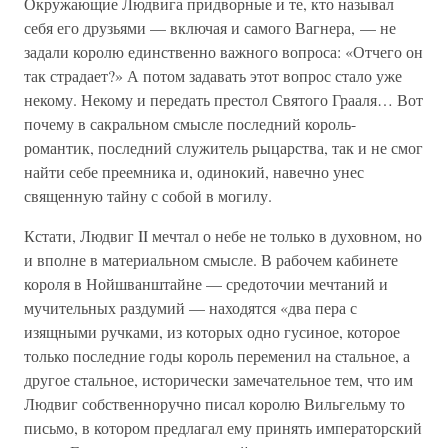
Окружающие Людвига придворные и те, кто называл
себя его друзьями — включая и самого Вагнера, — не
задали королю единственно важного вопроса: «Отчего он
так страдает?» А потом задавать этот вопрос стало уже
некому. Некому и передать престол Святого Грааля… Вот
почему в сакральном смысле последний король-
романтик, последний служитель рыцарства, так и не смог
найти себе преемника и, одинокий, навечно унес
священную тайну с собой в могилу.
Кстати, Людвиг II мечтал о небе не только в духовном, но
и вполне в материальном смысле. В рабочем кабинете
короля в Нойшванштайне — средоточии мечтаний и
мучительных раздумий — находятся «два пера с
изящными ручками, из которых одно гусиное, которое
только последние годы король переменил на стальное, а
другое стальное, исторически замечательное тем, что им
Людвиг собственноручно писал королю Вильгельму то
письмо, в котором предлагал ему принять императорский