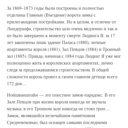
За 1869–1873 годы были построены и полностью
отделаны Главные (Въездные) ворота замка с
прилегающими постройками. Но в целом, в отличие от
Линдерхофа, строительство шло очень медленно и так и
не было завершено к моменту смерти Людвига II: за 17
лет закончены лишь здание Паласа (1880), личные
апартаменты короля (1881), Зал Певцов (1884) и Тронный
зал (1885). Правда, начиная с 1884 года Людвиг II уже мог
полноценно жить в королевских апартаментах, лично
следя за продолжавшимся строительством. В общей
сложности король провел в своем главном детище всего
172 дня…
Нойшванштайн — это поистине замок-парадокс. В его
Зале Певцов при жизни короля никогда не звучала
музыка; в его Тронном зале никогда не стоял трон…
Замок, являвшийся величайшим памятником
Средневековью, был оснащен самыми последними