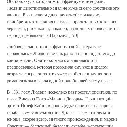
Обстановку, в которой жили французские короли,
Людвиг действительно знал не хуже своего собственного
дворца. Его превосходная память облегчала ему
приобретать эти знания из массы прочитанных книг, из
чертежей, рисунков и, наконец, из личных наблюдений в
период пребывания в Париже».[190]
Любовь, в частности, к французской литературе
проявилась у Людвига очень рано и не покидала его до
конца жизни. Она-то во многом и явилась той
предпосылкой, которая позволила ему уже в зрелом
возрасте «перевоплотиться» со свойственным юности
романтизмом в героя одной полюбившейся ему пьесы.
В 1881 году Людвиг несколько раз посетил спектакль по
пьесе Виктора Гюго «Марион Делорм». Начинающий
артист Йозеф Кайнц в роли Дидье произвел на короля
незабываемое впечатление. Дидье — романтический
юноша, скорее всего, знатного происхождения, и маркиз
Саверни — беспечный баловень судьбы, жертвующий