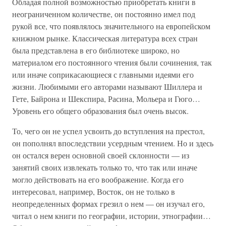
Обладая полной возможностью приобретать книги в
неограниченном количестве, он постоянно имел под
рукой все, что появлялось значительного на европейском
книжном рынке. Классическая литература всех стран
была представлена в его библиотеке широко, но
материалом его постоянного чтения были сочинения, так
или иначе соприкасающиеся с главными идеями его
жизни. Любимыми его авторами называют Шиллера и
Гете, Байрона и Шекспира, Расина, Мольера и Гюго…
Уровень его общего образования был очень высок.
То, чего он не успел усвоить до вступления на престол,
он пополнял впоследствии усердным чтением. Но и здесь
он остался верен основной своей склонности — из
занятий своих извлекать только то, что так или иначе
могло действовать на его воображение. Когда его
интересовал, например, Восток, он не только в
неопределенных формах грезил о нем — он изучал его,
читал о нем книги по географии, истории, этнографии…