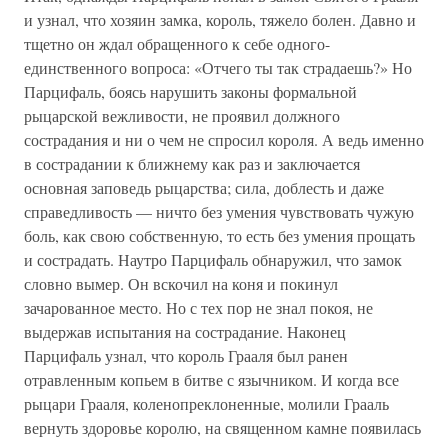
и узнал, что хозяин замка, король, тяжело болен. Давно и
тщетно он ждал обращенного к себе одного-
единственного вопроса: «Отчего ты так страдаешь?» Но
Парцифаль, боясь нарушить законы формальной
рыцарской вежливости, не проявил должного
сострадания и ни о чем не спросил короля. А ведь именно
в сострадании к ближнему как раз и заключается
основная заповедь рыцарства; сила, доблесть и даже
справедливость — ничто без умения чувствовать чужую
боль, как свою собственную, то есть без умения прощать
и сострадать. Наутро Парцифаль обнаружил, что замок
словно вымер. Он вскочил на коня и покинул
зачарованное место. Но с тех пор не знал покоя, не
выдержав испытания на сострадание. Наконец
Парцифаль узнал, что король Грааля был ранен
отравленным копьем в битве с язычником. И когда все
рыцари Грааля, коленопреклоненные, молили Грааль
вернуть здоровье королю, на священном камне появилась