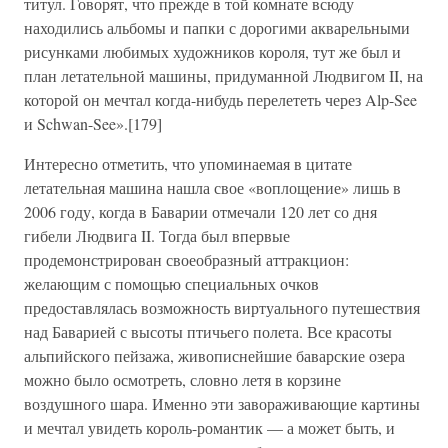
титул. Говорят, что прежде в той комнате всюду
находились альбомы и папки с дорогими акварельными
рисунками любимых художников короля, тут же был и
план летательной машины, придуманной Людвигом II, на
которой он мечтал когда-нибудь перелететь через Alp-See
и Schwan-See».[179]
Интересно отметить, что упоминаемая в цитате
летательная машина нашла свое «воплощение» лишь в
2006 году, когда в Баварии отмечали 120 лет со дня
гибели Людвига II. Тогда был впервые
продемонстрирован своеобразный аттракцион:
желающим с помощью специальных очков
предоставлялась возможность виртуального путешествия
над Баварией с высоты птичьего полета. Все красоты
альпийского пейзажа, живописнейшие баварские озера
можно было осмотреть, словно летя в корзине
воздушного шара. Именно эти завораживающие картины
и мечтал увидеть король-романтик — а может быть, и