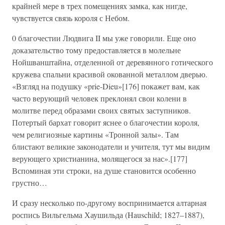
крайней мере в трех помещениях замка, как нигде,
чувствуется связь короля с Небом.
0 благочестии Людвига II мы уже говорили. Еще оно
доказательство тому предоставляется в молельне
Нойшванштайна, отделенной от деревянного готического
кружева спальни красивой окованной металлом дверью.
«Взгляд на подушку «prie-Dieu»[176] покажет вам, как
часто верующий человек преклонял свои колени в
молитве перед образами своих святых заступников.
Потертый бархат говорит яснее о благочестии короля,
чем религиозные картины «Тронной залы». Там
блистают великие законодатели и учителя, тут мы видим
верующего христианина, молящегося за нас».[177]
Вспоминая эти строки, на душе становится особенно
грустно…
И сразу несколько по-другому воспринимается алтарная
роспись Вильгельма Хаушильда (Hauschild; 1827–1887),