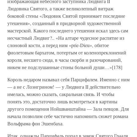
изображающая небесного заступника Людвига II
Людовика Святого, а также великолепный витраж
боковой стены «Людовик Святой принимает последние
утешения», созданный в придворной художественной
мастерской. Какого последнего утешения искал здесь сам
несчастный Людвиг?.. «На алтаре чудесное распятие из
слоновой кости, а перед ним «prie-Dieu», обитое
фиолетовым бархатом, потертым от коленопреклонений
короля, несшего сюда, в часы скорби и разочарований,
никем не подслушанные стоны больной души…»[178]
Король недаром называл себя Парцифалем. Именно с ним
— а не с Лоэнгрином! — у Людвига II действительно
имелась, можно сказать, сакральная связь. И чтобы
понять это, достаточно лишь всмотреться в картины
другого помещения Нойшванштайна — Зала певцов. Для
начала позволим себе частично напомнить сюжет романа
Вольфрама фон Эшенбаха.
Итак, однажды Парцифаль попал в замок Святого Грааля