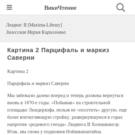
ВикиЧтение
Людвиг II [Maxima-Library]
Залесская Мария Кирилловна
Картина 2 Парцифаль и маркиз
Саверни
Картина 2
Парцифаль и маркиз Саверни
Мы забежали далеко вперед и теперь должны вернуться
вновь в 1870-е годы. «Побывав» на строительной
площадке Линдерхофа, нельзя не «посетить» другую, еще
более впечатляющую стройку, развернувшуюся в горах
напротив «родового гнезда» Людвига II Хоэншвангау.
Итак, мы снова у подножия Нойшванштайна.