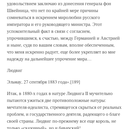
удовольствием заключаю из донесения генерала фон
Швейница, что нет по крайней мере причины
сомневаться в искреннем миролюбии русского
императора и его руководящего министра. Этот
успокоительный факт в связи с согласием,
упрочившимся, к счастью, между Германией и Австрией
и ныне, судя по вашим словам, вполне обеспеченным,
что меня искренно радует, еще более укрепляет во мне
надежду на дальнейшее упрочение мира…
Людвиг
Эльмау, 27 сентября 1883 года».[189]
Итак, в 1880-х годах в натуре Людвига II мучительно
пытаются ужиться две противоположные натуры:
мечтателя-идеалиста, стремящегося скрыться от реальных
проблем, и государственного деятеля, радеющего о благе
своей страны. Людвиг по-прежнему все еще король, не
только «сказочный», но и баварский!