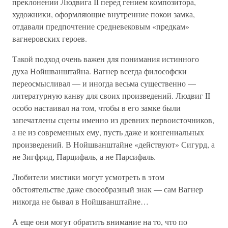
преклонении Людвига II перед гением композитора,
художники, оформляющие внутренние покои замка,
отдавали предпочтение средневековым «предкам»
вагнеровских героев.
Такой подход очень важен для понимания истинного
духа Нойшванштайна. Вагнер всегда философски
переосмысливал — и иногда весьма существенно —
литературную канву для своих произведений. Людвиг II
особо настаивал на том, чтобы в его замке были
запечатлены сцены именно из древних первоисточников,
а не из современных ему, пусть даже и конгениальных
произведений. В Нойшванштайне «действуют» Сигурд, а
не Зигфрид, Парцифаль, а не Парсифаль.
Любители мистики могут усмотреть в этом
обстоятельстве даже своеобразный знак — сам Вагнер
никогда не бывал в Нойшванштайне…
А еще они могут обратить внимание на то, что по