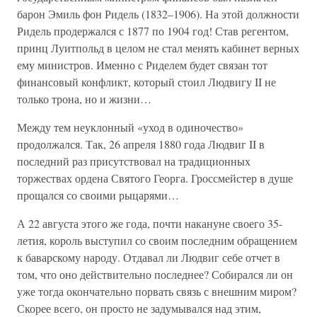
барон Эмиль фон Ридель (1832–1906). На этой должности
Ридель продержался с 1877 по 1904 год! Став регентом,
принц Луитпольд в целом не стал менять кабинет верных
ему министров. Именно с Риделем будет связан тот
финансовый конфликт, который стоил Людвигу II не
только трона, но и жизни…
Между тем неуклонный «уход в одиночество»
продолжался. Так, 26 апреля 1880 года Людвиг II в
последний раз присутствовал на традиционных
торжествах ордена Святого Георга. Гроссмейстер в душе
прощался со своими рыцарями…
А 22 августа этого же года, почти накануне своего 35-
летия, король выступил со своим последним обращением
к баварскому народу. Отдавал ли Людвиг себе отчет в
том, что оно действительно последнее? Собирался ли он
уже тогда окончательно порвать связь с внешним миром?
Скорее всего, он просто не задумывался над этим,