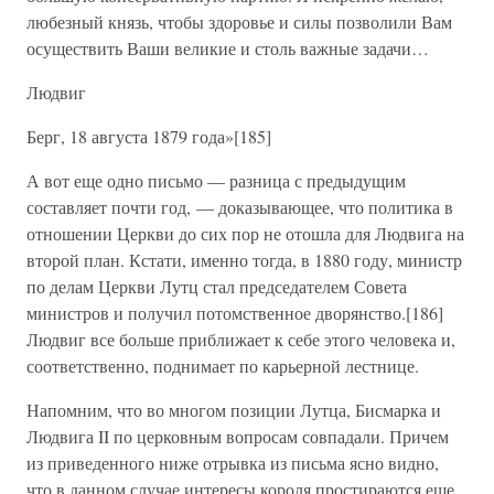
любезный князь, чтобы здоровье и силы позволили Вам
осуществить Ваши великие и столь важные задачи…
Людвиг
Берг, 18 августа 1879 года»[185]
А вот еще одно письмо — разница с предыдущим
составляет почти год, — доказывающее, что политика в
отношении Церкви до сих пор не отошла для Людвига на
второй план. Кстати, именно тогда, в 1880 году, министр
по делам Церкви Лутц стал председателем Совета
министров и получил потомственное дворянство.[186]
Людвиг все больше приближает к себе этого человека и,
соответственно, поднимает по карьерной лестнице.
Напомним, что во многом позиции Лутца, Бисмарка и
Людвига II по церковным вопросам совпадали. Причем
из приведенного ниже отрывка из письма ясно видно,
что в данном случае интересы короля простираются еще