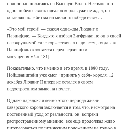
полностью полагаясь на Высшую Волю. Несомненно
одно: победы своих идеалов король уже не ждал; он
оставлял поле битвы на милость победителям…
«Это мой герой! — сказал однажды Людвиг о
Парцифале. — Когда-то я избрал Зигфрида; но он в своей
несокрушимой силе торжествовал надо всем, тогда как
Парцифаль склоняется перед верховным
могуществом!..»[181].
Показательно, что именно в это время, в 1880 году,
Нойшванштайн уже смог «принять у себя» короля. 12
декабря Людвиг II впервые остался в своем
недостроенном замке на ночлег.
Однако парадокс именно этого периода жизни
баварского короля заключается в том, что, несмотря на
постепенный уход от реальности, он, вопреки
распространенному мнению, все еще продолжал живо
интересоваться политическим положением не только в