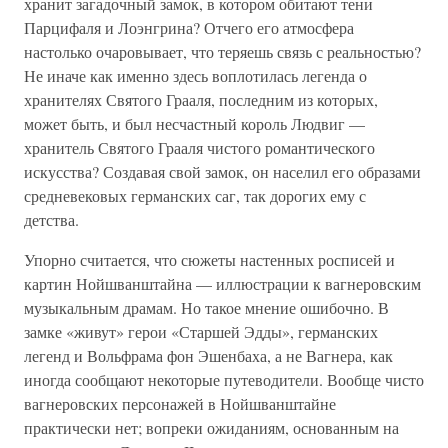
хранит загадочный замок, в котором обитают тени
Парцифаля и Лоэнгрина? Отчего его атмосфера
настолько очаровывает, что теряешь связь с реальностью?
Не иначе как именно здесь воплотилась легенда о
хранителях Святого Грааля, последним из которых,
может быть, и был несчастный король Людвиг —
хранитель Святого Грааля чистого романтического
искусства? Создавая свой замок, он населил его образами
средневековых германских саг, так дорогих ему с
детства.
Упорно считается, что сюжеты настенных росписей и
картин Нойшванштайна — иллюстрации к вагнеровским
музыкальным драмам. Но такое мнение ошибочно. В
замке «живут» герои «Старшей Эдды», германских
легенд и Вольфрама фон Эшенбаха, а не Вагнера, как
иногда сообщают некоторые путеводители. Вообще чисто
вагнеровских персонажей в Нойшванштайне
практически нет; вопреки ожиданиям, основанным на