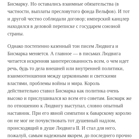
Бисмарку. Но оставались взаимные обязательства (в
частности, выплаты пресловутого фонда Вельфов). И тот
и другой честно соблюдали договор; имперский канцлер
находился в деловой переписке с государем союзной
страны.
Однако постепенно казенный тон писем Людвига и
Бисмарка меняется. А главное — в письмах Людвига
читается искренняя заинтересованность всем, о чем идет
речь, будь то дела внешней или внутренней политики,
взаимоотношения между церковными и светскими
властями, проблемы войны и мира. Король
действительно ставил Бисмарка как политика очень
высоко и прислушивался ко всем его советам. Бисмарк же
по отношению к Людвигу выступал, словно опытный
наставник. При его явной симпатии к баварскому королю
он не мог не почувствовать тот душевный надлом,
происходящий в душе Людвига II. И стал для него,
пожалуй, самым надежным якорем, до последнего прочно