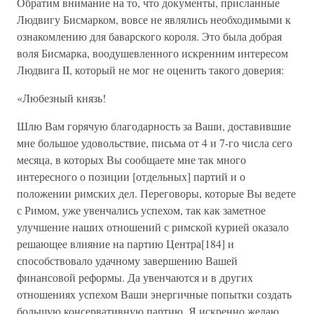
Обратим внимание на то, что документы, присланные
Людвигу Бисмарком, вовсе не являлись необходимыми к
ознакомлению для баварского короля. Это была добрая
воля Бисмарка, воодушевленного искренним интересом
Людвига II, который не мог не оценить такого доверия:
«Любезный князь!
Шлю Вам горячую благодарность за Ваши, доставившие
мне большое удовольствие, письма от 4 и 7-го числа сего
месяца, в которых Вы сообщаете мне так много
интересного о позиции [отдельных] партий и о
положении римских дел. Переговоры, которые Вы ведете
с Римом, уже увенчались успехом, так как заметное
улучшение наших отношений с римской курией оказало
решающее влияние на партию Центра[184] и
способствовало удачному завершению Вашей
финансовой реформы. Да увенчаются и в других
отношениях успехом Ваши энергичные попытки создать
большую консервативную партию. Я искренно желаю,