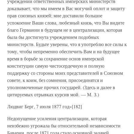
учреждении ответственных имперских министерств
доказывает, что мы имеем в Вас могучий оплот и защиту
прав союзных князей; мне доставили большое
успокоение Ваши слова, любезный князь, что Вы видите
благо Германии в будущем не в централизации, которая
была бы достигнута учреждением подобных
министерств. Будьте уверены, что я употреблю все силы к
тому, чтобы непременно обеспечить Вам и на будущее
время в борьбе за сохранение основ имперской
конституции самую чистосердечную и полную
поддержку со стороны моих представителей в Союзном
совете, к коим, без сомнения, присоединятся и
уполномоченные прочих государей. (Здесь и далее в
цитируемых отрывках курсив мой. — М. З.)
Людвиг Берг, 7 июля 1877 год»[182]
Недопущение усиления централизации, которая
неизбежно угрожала бы относительной независимости
Баварии, после 1871 года стало основной задачей