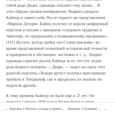
собой ради Дидье, однажды спасшего ему жизнь… В
этих образах пылкое воображение Людвига увидело
Кайнца и самого себя. После первого же представления
«Марион Делорм» Кайнц получил от короля сапфировый
перстень и письмо с призывом «следовать трудному и
тяжелому, но прекрасному и возвышенному призванию».
[191] (Кстати, всегда требуя «по Станиславскому» во
время представлений полнейшей исторической точности
и правдивости в обстановке, костюмах и т. д., Людвиг
однажды серьезно распек Кайнца за то, что тот, играя
роль бедного человека — Дидье, — надел на сцену этот
дорогой перстень.) Вскоре артист получил приглашение
прибыть в Линдерхоф, где и зародилась их пылкая, но
недолгая дружба.
К тому времени Кайнцу не было еще и 23 лет. Он
родился 2 января 1858 года в Визельбурге в семье
железнодорожного чиновника, правда, бывшего актера.
←
→
Картина 1 Начало «ухода в одиночество»
Картина 3 Сумерки богов
Йозеф впервые вышел на сцену в 15-летнем возрасте, а