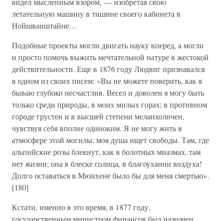
видел мысленным взором, — изобретая свою
летательную машину в тишине своего кабинета в
Нойшванштайне…
Подобные проекты могли двигать науку вперед, а могли
и просто помочь выжить мечтательной натуре в жестокой
действительности. Еще в 1876 году Людвиг признавался
в одном из своих писем: «Вы не можете поверить, как я
бываю глубоко несчастлив. Весел и доволен я могу быть
только среди природы, в моих милых горах; в противном
городе грустен и в высшей степени меланхоличен,
чувствуя себя вполне одиноким. Я не могу жить в
атмосфере этой могилы; моя душа ищет свободы. Там, где
альпийские розы блекнут, как в болотных миазмах, там
нет жизни; она в блеске солнца, в благоухании воздуха!
Долго оставаться в Мюнхене было бы для меня смертью».
[180]
Кстати, именно в это время, в 1877 году,
государственным министром финансов был назначен