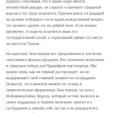
надпись, гласившая, что в замок скоро явится
неизвестный рыцарь, он спросит о причине страданий
короля и тот сразу исцелится. Причем никто из рыцарей
не должен побуждать гостя задать вожделенный вопрос,
тот должен сделать это по доброй воле. Если вопрос
прозвучит, то король исцелится лишь его
сострадательной силой, а спросивший займет его место
на престоле Грааля…
На картинах Зала певцов нет продолжения и тем более
счастливого финала предания. Все основные испытания
и грядущая победа для Парцифаля еще впереди. Мы
видим лишь, как он первый раз проходит, но не
выдерживает свой главный экзамен на сострадание.
Пожалуй, это ключевой момент не только в
символическом оформлении Зала певцов, но всего
Нойшванштайна. Король, который истово молился за
своих подданных в тишине молельни, просил и о
сострадании к самому себе, но так и не дождался его.