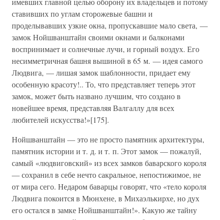
имевших главной целью оборону их владельцев и потому
ставивших по углам сторожевые башни и
проделывавших узкие окна, пропускавшие мало света, —
замок Нойшванштайн своими окнами и балконами
воспринимает и солнечные лучи, и горный воздух. Его
несимметричная башня вышиной в 65 м. — идея самого
Людвига, — лишая замок шаблонности, придает ему
особенную красоту!.. То, что представляет теперь этот
замок, может быть названо лучшим, что создано в
новейшее время, представляя Валгаллу для всех
любителей искусства!»[175].
Нойшванштайн — это не просто памятник архитектуры,
памятник истории и т. д. и т. п. Этот замок — пожалуй,
самый «людвиговский» из всех замков баварского короля
— сохранил в себе нечто сакральное, непостижимое, не
от мира сего. Недаром баварцы говорят, что «тело короля
Людвига покоится в Мюнхене, в Михаэлькирхе, но дух
его остался в замке Нойшванштайн!». Какую же тайну