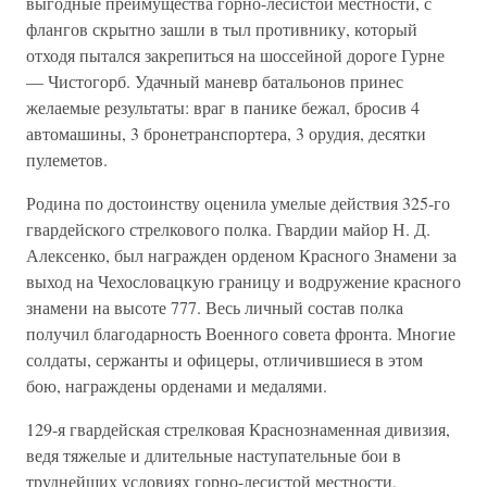
выгодные преимущества горно-лесистой местности, с
флангов скрыт­но зашли в тыл противнику, который
отходя пытался закрепиться на шоссейной дороге Гурне
— Чистогорб. Удачный маневр батальонов принес
желаемые результаты: враг в панике бежал, бросив 4
автома­шины, 3 бронетранспортера, 3 орудия, десятки
пулеметов.
Родина по достоинству оценила умелые действия 325-го
гвардей­ского стрелкового полка. Гвардии майор Н. Д.
Алексенко, был на­гражден орденом Красного Знамени за
выход на Чехословацкую гра­ницу и водружение красного
знамени на высоте 777. Весь личный состав полка
получил благодарность Военного совета фронта. Многие
солдаты, сержанты и офицеры, отличившиеся в этом
бою, награжде­ны орденами и медалями.
129-я гвардейская стрелковая Краснознаменная дивизия,
ведя тя­желые и длительные наступательные бои в
труднейших условиях горно-лесистой местности,