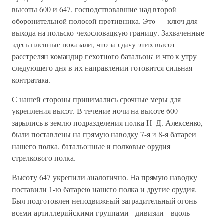
высоты 600 и 647, господ­ствовавшие над второй
оборонительной полосой противника. Это — ключ для
выхода на польско-чехословацкую границу. Захваченные
здесь пленные показали, что за сдачу этих высот
расстрелян коман­дир пехотного батальона и что к утру
следующего дня в их направ­лении готовится сильная
контратака.
С нашей стороны принимались срочные меры для
укрепления вы­сот. В течение ночи на высоте 600
зарылись в землю подразделения полка Н. Д. Алексенко,
были поставлены на прямую наводку 7-я и 8-я батареи
нашего полка, батальонные и полковые орудия
стрелкового полка.
Высоту 647 укрепили аналогично. На прямую наводку
поставили 1-ю батарею нашего полка и другие орудия.
Был подготовлен непо­движный заградительный огонь
всеми артиллерийскими группа­ми дивизии вдоль