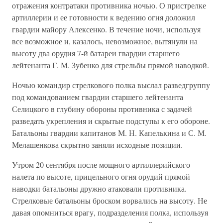
отражения контратаки противни­ка ночью. О пристрелке
артиллерии и ее готовности к ведению огня доложил
гвардии майору Алексенко. В течение ночи, используя
все возможное и, казалось, невозможное, вытянули на
высоту два орудия 7-й батареи гвардии старшего
лейтенанта Г. М. Зубенко для стрельбы прямой наводкой.
Ночью командир стрелкового полка выслал разведгруппу
под ко­мандованием гвардии старшего лейтенанта
Селицкого в глубину обо­роны противника с задачей
разведать укрепления и скрытые подсту­пы к его обороне.
Батальоны гвардии капитанов М. Н. Капелькина и С. М.
Мелашенкова скрытно заняли исходные позиции.
Утром 20 сентября после мощного артиллерийского
налета по высо­те, прицельного огня орудий прямой
наводки батальоны дружно ата­ковали противника.
Стрелковые батальоны броском ворвались на вы­соту. Не
давая опомниться врагу, подразделения полка, используя