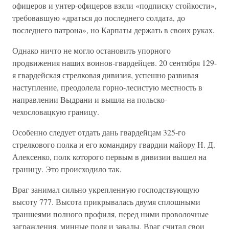
офицеров и унтер-офицеров взяли «под­писку стойкости»,
требовавшую «драться до последнего солдата, до
последнего патрона», но Карпаты держать в своих руках.
Однако ничто не могло остановить упорного
продвижения наших воинов-гвардейцев. 20 сентября 129-
я гвардейская стрелковая диви­зия, успешно развивая
наступление, преодолела горно-лесистую местность в
направлении Выдрани и вышла на польско-
чехословацкую границу.
Особенно следует отдать дань гвардейцам 325-го
стрелкового пол­ка и его командиру гвардии майору Н. Д.
Алексенко, полк которого первым в дивизии вышел на
границу. Это происходило так.
Враг занимал сильно укрепленную господствующую
высоту 777. Высота прикрывалась двумя сплошными
траншеями полного профи­ля, перед ними проволочные
заграждения, минные поля и завалы. Враг считал свои