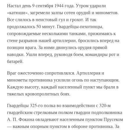
Настал день 9 сентября 1944 года. Утром ударили
«катюши», за­гремели залпы сотен орудий и минометов.
Все слилось в неистовый гул и грохот. И так
продолжалось 50 минут. Гвардейцы-пехотинцы,
сопровождаемые несколькими танками, прижимаясь к
стене разрывов нашей артиллерии, бросились вперед на
позиции врага. За ними двинулись орудия прямой
наводки. Ушли вперед, руководя боем, командиры рот и
батарей.
Враг ожесточенно сопротивлялся. Артиллерия и
минометы против­ника усилили огонь по наступающим.
Каждую высоту, каждый насе­ленный пункт мы брали в
тяжелых кровопролитных боях.
Гвардейцы 325-го полка во взаимодействии с 320-м
гвардейским стрелковым полком гвардии подполковника
А. П. Фокина овладева­ют населенным пунктом Прусеком
— важным опорным пунктом в обороне противника. За