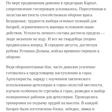
По мере продвижения дивизии в предгорьях Карпат,
сопротивление гитлеровцев усиливалось. Пересеченная и
лесистая местность способ­ствовала обороне врага.
Бездорожье, трудность выбора огневых пози­ций для
батарей, ограниченность маневра осложняли наши
действия. Усталость личного состава достигла предела —
люди засыпали на хо­ду. И все же гвардейцы упорно
продвигались вперед. В середине ав­густа, достигнув
рубежа Устшики-Дольны, войска временно перешли к
обороне.
Ведя оборонительные бои, части дивизии усиленно
готовились к предстоящему наступлению в горах.
Артиллеристы, наряду с из­учением тактического
использования артиллерии в горно-лесистой местности,
изучали особенности стрельбы в горах, разведки и выбор
позиционных районов для артиллерии. Проводились
тренировки по подъему орудий на высоты. В каждой
батарее были изготовлены бло­ки, лебедки, лямки и