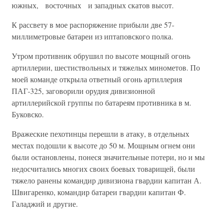
южных, восточных и западных скатов высот.
К рассвету в мое распоряжение прибыли две 57-
миллиметровые бата­реи из иптаповского полка.
Утром противник обрушил по высоте мощный огонь
артиллерии, шестиствольных и тяжелых минометов. По
моей команде открыла ответный огонь артиллерия
ПАГ-325, заговорили орудия дивизионной
артиллерийской группы по батареям противника в м.
Буковско.
Вражеские пехотинцы перешли в атаку, в отдельных
местах подо­шли к высоте до 50 м. Мощным огнем они
были остановлены, понеся значительные потери, но и мы
недосчитались многих своих боевых товарищей, были
тяжело ранены командир дивизиона гвардии капи­тан А.
Швигаренко, командир батареи гвардии капитан Ф.
Галаджий и другие.