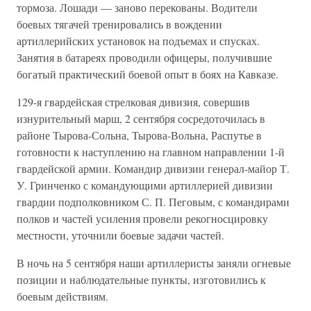
тормоза. Лошади — заново перекованы. Водители
боевых тягачей тренировались в вождении
артиллерийских уста­новок на подъемах и спусках.
Занятия в батареях проводили офице­ры, получившие
богатый практический боевой опыт в боях на Кав­казе.
129-я гвардейская стрелковая дивизия, совершив
изнурительный марш, 2 сентября сосредоточилась в
районе Тырова-Сольна, Тырова-Вольна, Распутье в
готовности к наступлению на главном направле­нии 1-й
гвардейской армии. Командир дивизии генерал-майор Т.
У. Гринченко с командующими артиллерией дивизии
гвардии под­полковником С. П. Пеговым, с командирами
полков и частей усиле­ния провели рекогносцировку
местности, уточнили боевые задачи частей.
В ночь на 5 сентября наши артиллеристы заняли огневые
позиции и наблюдательные пункты, изготовились к
боевым действиям.