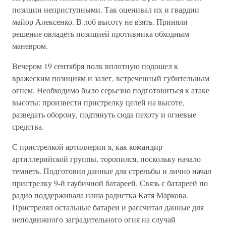
позиции неприступными. Так оценивал их и гвар­дии
майор Алексенко. В лоб высоту не взять. Приняли
решение овла­деть позицией противника обходным
маневром.
Вечером 19 сентября полк вплотную подошел к
вражеским позици­ям и залег, встреченный губительным
огнем. Необходимо было серь­езно подготовиться к атаке
высоты: произвести пристрелку целей на высоте,
разведать оборону, подтянуть сюда пехоту и огневые
сред­ства.
С пристрелкой артиллерии я, как командир
артиллерийской груп­пы, торопился, поскольку начало
темнеть. Подготовил данные для стрельбы и лично начал
пристрелку 9-й гаубичной батареей. Связь с батареей по
радио поддерживала наша радистка Катя Маркова.
Пристрелял остальные батареи и рассчитал данные для
неподвижно­го заградительного огня на случай