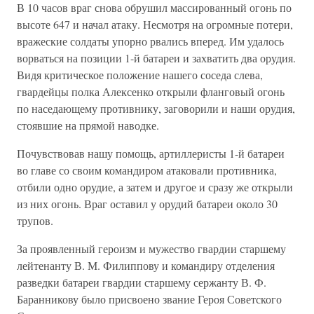
В 10 часов враг снова обрушил массированный огонь по
высоте 647 и начал атаку. Несмотря на огромные потери,
вражеские солдаты упорно рвались вперед. Им удалось
ворваться на позиции 1-й батареи и захватить два орудия.
Видя критическое положение нашего соседа слева,
гвардейцы полка Алексенко открыли фланговый огонь
по наседающему противнику, заговорили и наши орудия,
стоявшие на пря­мой наводке.
Почувствовав нашу помощь, артиллеристы 1-й батареи
во главе со своим командиром атаковали противника,
отбили одно орудие, а за­тем и другое и сразу же открыли
из них огонь. Враг оставил у орудий батареи около 30
трупов.
За проявленный героизм и мужество гвардии старшему
лейтенанту В. М. Филиппову и командиру отделения
разведки батареи гвардии старшему сержанту В. Ф.
Баранникову было присвоено звание Героя Советского