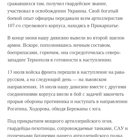
сражавших­ся там, получил гвардейское звание,
участвовал в освобождении Украины. Свой богатый
боевой опыт офицеры передавали всем артил­леристам
107-го стрелкового корпуса, находясь в Прикарпатье.
В конце июня нашу дивизию вывели во второй эшелон
армии. Вскоре, пополнившись личным составом,
боеприпасами, горючим, она сосредоточилась северо-
западнее Тернополя в готовности к наступ­лению.
13 июля войска фронта перешли в наступление на рава-
русском, а на следующий день — на львовском
направлениях. 16 июля нашу дивизию вместе с другими
соединениями корпуса ввели в бой с зада­чей закончить
прорыв обороны противника и наступать в направле­нии
Рогатина, Ходорова, обходя Бережаны с юга.
Под прикрытием мощного артиллерийского огня,
гвардейцы-пехо­тинцы, сопровождаемые танками, САУ и
пушечными батареями на­шего артиллерийского полка,