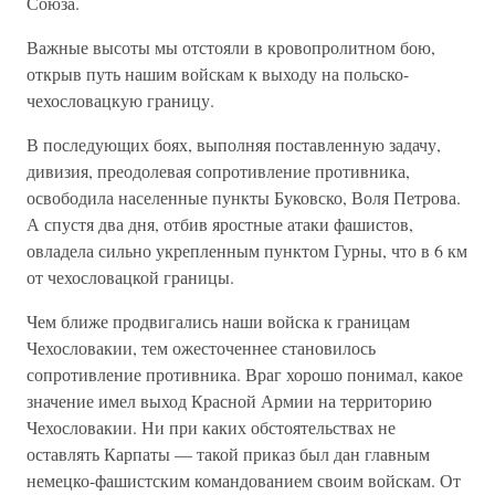
Союза.
Важные высоты мы отстояли в кровопролитном бою,
открыв путь нашим войскам к выходу на польско-
чехословацкую границу.
В последующих боях, выполняя поставленную задачу,
дивизия, преодолевая сопротивление противника,
освободила населенные пунк­ты Буковско, Воля Петрова.
А спустя два дня, отбив яростные атаки фашистов,
овладела сильно укрепленным пунктом Гурны, что в 6 км
от чехословацкой границы.
Чем ближе продвигались наши войска к границам
Чехословакии, тем ожесточеннее становилось
сопротивление противника. Враг хоро­шо понимал, какое
значение имел выход Красной Армии на террито­рию
Чехословакии. Ни при каких обстоятельствах не
оставлять Кар­паты — такой приказ был дан главным
немецко-фашистским коман­дованием своим войскам. От