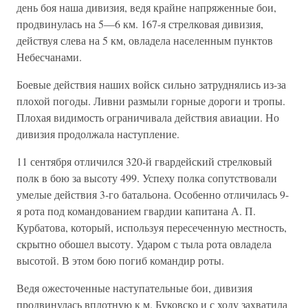
день боя наша дивизия, ведя крайне напряженные бои,
продвинулась на 5—6 км. 167-я стрелковая дивизия,
действуя слева на 5 км, овладела населенным пунктов
Небесчанами.
Боевые действия наших войск сильно затруднялись из-за
плохой погоды. Ливни размыли горные дороги и тропы.
Плохая видимость ограничивала действия авиации. Но
дивизия продолжала наступ­ление.
11 сентября отличился 320-й гвардейский стрелковый
полк в бою за высоту 499. Успеху полка сопутствовали
умелые действия 3-го батальона. Особенно отличилась 9-
я рота под командованием гвардии капитана А. П.
Курбатова, который, используя пересеченную мест­ность,
скрытно обошел высоту. Ударом с тыла рота овладела
высотой. В этом бою погиб командир роты.
Ведя ожесточенные наступательные бои, дивизия
продвинулась вплотную к м. Буковско и с ходу захватила