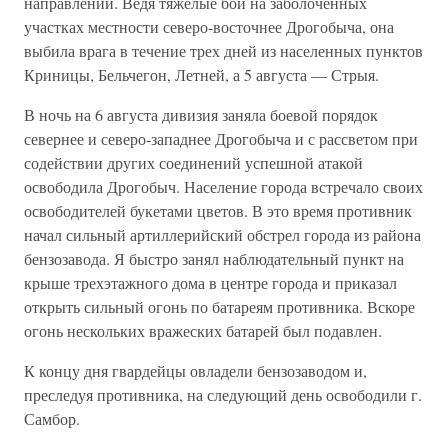
направлении. Ве­дя тяжелые бои на заболоченных
участках местности северо-восточ­нее Дрогобыча, она
выбила врага в течение трех дней из населенных пунктов
Криницы, Бельчегон, Летней, а 5 августа — Стрыя.
В ночь на 6 августа дивизия заняла боевой порядок
севернее и се­веро-западнее Дрогобыча и с рассветом при
содействии других соеди­нений успешной атакой
освободила Дрогобыч. Население города встречало своих
освободителей букетами цветов. В это время против­ник
начал сильный артиллерийский обстрел города из района
бензозавода. Я быстро занял наблюдательный пункт на
крыше трехэтаж­ного дома в центре города и приказал
открыть сильный огонь по батареям противника. Вскоре
огонь нескольких вражеских батарей был подавлен.
К концу дня гвардейцы овладели бензозаводом и,
преследуя про­тивника, на следующий день освободили г.
Самбор.