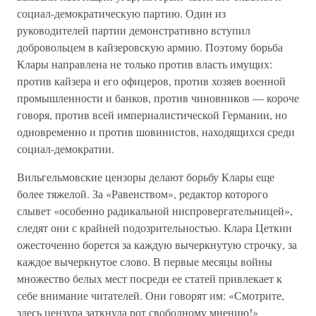
социал-демократическую партию. Один из
руководителей партии демонстративно вступил
добровольцем в кайзеровскую армию. Поэтому борьба
Клары направлена не только против власть имущих:
против кайзера и его офицеров, против хозяев военной
промышленности и банков, против чиновников — короче
говоря, против всей империалистической Германии, но
одновременно и против шовинистов, находящихся среди
социал-демократии.
Вильгельмовские цензоры делают борьбу Клары еще
более тяжелой. За «Равенством», редактор которого
слывет «особенно радикальной ниспровергательницей»,
следят они с крайней подозрительностью. Клара Цеткин
ожесточенно борется за каждую вычеркнутую строчку, за
каждое вычеркнутое слово. В первые месяцы войны
множество белых мест посреди ее статей привлекает к
себе внимание читателей. Они говорят им: «Смотрите,
здесь цензура заткнула рот свободному мнению!»