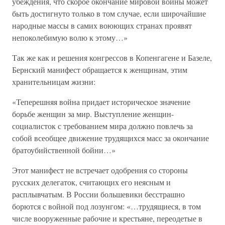
убеждения, что скорое окончание мировой войны может
быть достигнуто только в том случае, если широчайшие
народные массы в самих воюющих странах проявят
непоколебимую волю к этому…»
Так же как и решения конгрессов в Копенгагене и Базеле,
Бернский манифест обращается к женщинам, этим
хранительницам жизни:
«Теперешняя война придает историческое значение
борьбе женщин за мир. Выступление женщин-
социалисток с требованием мира должно повлечь за
собой всеобщее движение трудящихся масс за окончание
братоубийственной бойни…»
Этот манифест не встречает одобрения со стороны
русских делегаток, считающих его неясным и
расплывчатым. В России большевики бесстрашно
борются с войной под лозунгом: «…трудящиеся, в том
числе вооруженные рабочие и крестьяне, переодетые в