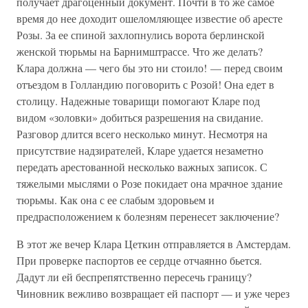
получает драгоценный документ. Почти в то же самое
время до нее доходит ошеломляющее известие об аресте
Розы. За ее спиной захлопнулись ворота берлинской
женской тюрьмы на Барнимштрассе. Что же делать?
Клара должна — чего бы это ни стоило! — перед своим
отъездом в Голландию поговорить с Розой! Она едет в
столицу. Надежные товарищи помогают Кларе под
видом «золовки» добиться разрешения на свидание.
Разговор длится всего несколько минут. Несмотря на
присутствие надзирателей, Кларе удается незаметно
передать арестованной несколько важных записок. С
тяжелыми мыслями о Розе покидает она мрачное здание
тюрьмы. Как она с ее слабым здоровьем и
предрасположением к болезням перенесет заключение?
В этот же вечер Клара Цеткин отправляется в Амстердам.
При проверке паспортов ее сердце отчаянно бьется.
Дадут ли ей беспрепятственно пересечь границу?
Чиновник вежливо возвращает ей паспорт — и уже через