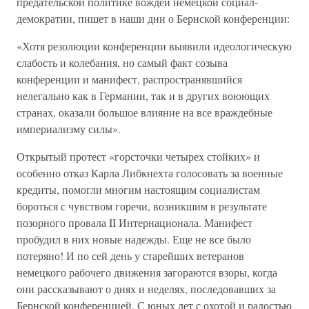
предательской политике вождей немецкой социал-
демократии, пишет в наши дни о Бернской конференции:
«Хотя резолюции конференции выявили идеологическую
слабость и колебания, но самый факт созыва
конференции и манифест, распространявшийся
нелегально как в Германии, так и в других воюющих
странах, оказали большое влияние на все враждебные
империализму силы».
Открытый протест «горсточки четырех стойких» и
особенно отказ Карла Либкнехта голосовать за военные
кредиты, помогли многим настоящим социалистам
бороться с чувством горечи, возникшим в результате
позорного провала II Интернационала. Манифест
пробудил в них новые надежды. Еще не все было
потеряно! И по сей день у старейших ветеранов
немецкого рабочего движения загораются взоры, когда
они рассказывают о днях и неделях, последовавших за
Бернской конференцией. С юных лет с охотой и радостью