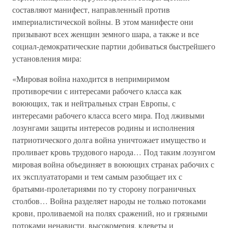
составляют манифест, направленный против
империалистической войны. В этом манифесте они
призывают всех женщин земного шара, а также и все
социал-демократические партии добиваться быстрейшего
установления мира:
«Мировая война находится в непримиримом
противоречии с интересами рабочего класса как
воюющих, так и нейтральных стран Европы, с
интересами рабочего класса всего мира. Под лживыми
лозунгами защиты интересов родины и исполнения
патриотического долга война уничтожает имущество и
проливает кровь трудового народа… Под таким лозунгом
мировая война объединяет в воюющих странах рабочих с
их эксплуататорами и тем самым разобщает их с
братьями-пролетариями по ту сторону пограничных
столбов… Война разделяет народы не только потоками
крови, проливаемой на полях сражений, но и грязными
потоками ненависти, высокомерия, клеветы и