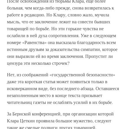
После освобождения из тюрьмы Клара, еще более
больная, чем когда-либо прежде, снова возвратилась к
работе в редакцию. Но Клару, словно жало, мучила
мысль, что ее заключение лежит на совести бывших
товарищей по борьбе. Но эти горькие чувства не
ослабили в ней духа сопротивления. Уже в следующем
номере «Равенства» она высказала благодарность всем
истинным друзьям за доказательства симпатии, которое
они выразили ей во время заключения. Пропустит ли
цензура эти несколько строчек?
Нет, из соображений «государственной безопасности»
даже эта короткая статья может появиться только в
исковерканном виде, без последнего абзаца. Оставшееся
незаполненным место в конце текста призывает
читательниц газеты не ослаблять усилий в их борьбе.
За Бернской конференцией, при организации которой
Клара Цеткин проявила большое мужество, следуют
такие же смелые подвиги других товарищей.