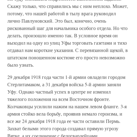
Скажу только, что справились мы с ним неплохо. Может,
потому, что нашей работой в тылу врага руководил
лично Павлуновский. Это был, конечно, очень
рискованный шаг для начальника особого отдела. Но что
делать, произошло именно так. В условное время он
выходил на одну из улиц Уфы торговать газетами и тихо
отдавал нам короткие указания. С перевязанной щекой, в
штатском поношенном костюме его просто невозможно
было узнать.
29 декабря 1918 года части 1-й армии овладели городом
Стерлитамаком, а 31 декабря войска 5-й армии заняли
Уфу. Однако частный успех в центре не изменил
тяжелого положения на всем Восточном фронте.
Колчаковцы усилили нажим на нашем левом фланге. 3-я
армия стойко вела борьбу, проявив немало героизма, и
все же 24 декабря 1918 года ее части оставили Пермь.
Захват белыми этого города создавал прямую угрозу
Вятке, а их соединение с белогвардейцами,