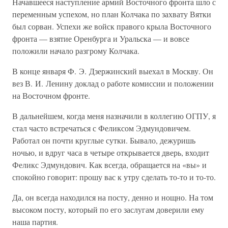
Начавшееся наступление армий Восточного фронта шло с
переменным успехом, но план Колчака по захвату Вятки
был сорван. Успехи же войск правого крыла Восточного
фронта — взятие Оренбурга и Уральска — и вовсе
положили начало разгрому Колчака.
В конце января Ф. Э. Дзержинский выехал в Москву. Он
вез В. И. Ленину доклад о работе комиссии и положении
на Восточном фронте.
В дальнейшем, когда меня назначили в коллегию ОГПУ, я
стал часто встречаться с Феликсом Эдмундовичем.
Работал он почти круглые сутки. Бывало, дежуришь
ночью, и вдруг часа в четыре открывается дверь, входит
Феликс Эдмундович. Как всегда, обращается на «вы» и
спокойно говорит: прошу вас к утру сделать то-то и то-то.
Да, он всегда находился на посту, денно и нощно. На том
высоком посту, который по его заслугам доверили ему
наша партия.