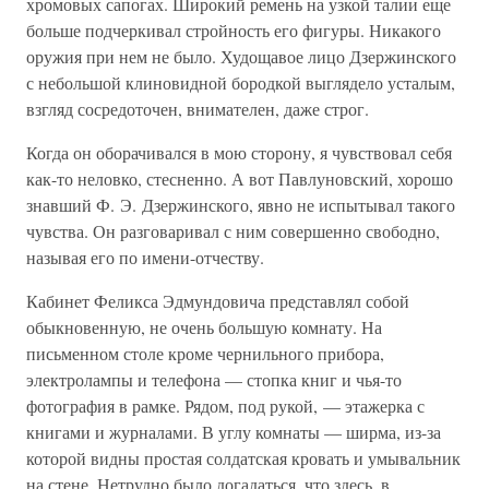
хромовых сапогах. Широкий ремень на узкой талии еще
больше подчеркивал стройность его фигуры. Никакого
оружия при нем не было. Худощавое лицо Дзержинского
с небольшой клиновидной бородкой выглядело усталым,
взгляд сосредоточен, внимателен, даже строг.
Когда он оборачивался в мою сторону, я чувствовал себя
как-то неловко, стесненно. А вот Павлуновский, хорошо
знавший Ф. Э. Дзержинского, явно не испытывал такого
чувства. Он разговаривал с ним совершенно свободно,
называя его по имени-отчеству.
Кабинет Феликса Эдмундовича представлял собой
обыкновенную, не очень большую комнату. На
письменном столе кроме чернильного прибора,
электролампы и телефона — стопка книг и чья-то
фотография в рамке. Рядом, под рукой, — этажерка с
книгами и журналами. В углу комнаты — ширма, из-за
которой видны простая солдатская кровать и умывальник
на стене. Нетрудно было догадаться, что здесь, в