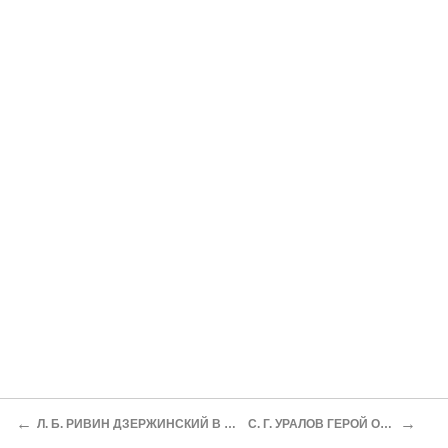
←
→
Л. Б. РИВИН ДЗЕРЖИНСКИЙ В МОЕЙ ЖИЗНИ
С. Г. УРАЛОВ ГЕРОЙ ОКТЯБРЯ 51