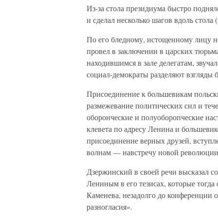
Из-за стола президиума быстро подня
и сделал несколько шагов вдоль стола 
По его бледному, истощенному лицу не
провел в заключении в царских тюрьмах
находившимся в зале делегатам, звуча
социал-демократы разделяют взгляды б
Присоединение к большевикам польски
размежевание политических сил и теч
оборонческие и полуоборопческие нас
клевета по адресу Ленина и большевик
присоединение верных друзей, вступле
волнам — навстречу новой революции
Дзержинский в своей речи высказал с
Лениным в его тезисах, которые тогда
Каменева, незадолго до конференции 
разногласия».