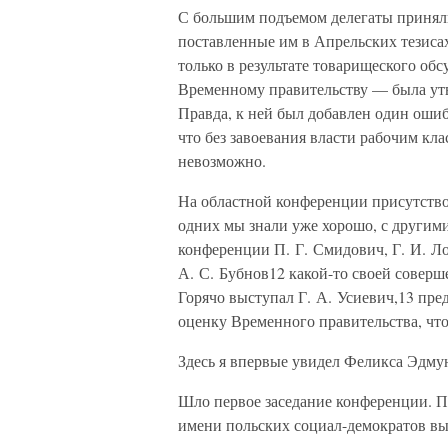
С большим подъемом делегаты принял
поставленные им в Апрельских тезиса
только в результате товарищеского о
Временному правительству — была утв
Правда, к ней был добавлен один оши
что без завоевания власти рабочим кл
невозможно.
На областной конференции присутство
одних мы знали уже хорошо, с другими
конференции П. Г. Смидович, Г. И. Л
А. С. Бубнов12 какой-то своей соверш
Горячо выступал Г. А. Усиевич,13 п
оценку Временного правительства, чт
Здесь я впервые увидел Феликса Эдму
Шло первое заседание конференции. Пр
имени польских социал-демократов в