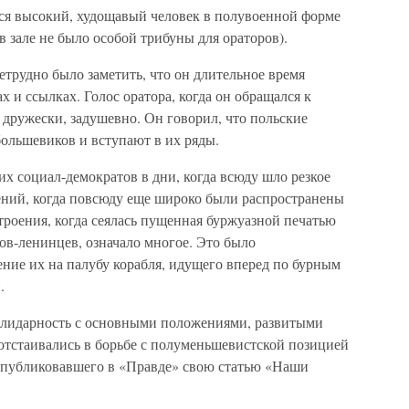
лся высокий, худощавый человек в полувоенной форме
(в зале не было особой трибуны для ораторов).
трудно было заметить, что он длительное время
 и ссылках. Голос оратора, когда он обращался к
л дружески, задушевно. Он говорил, что польские
ольшевиков и вступают в их ряды.
х социал-демократов в дни, когда всюду шло резкое
ений, когда повсюду еще широко были распространены
троения, когда сеялась пущенная буржуазной печатью
ов-ленинцев, означало многое. Это было
ние их на палубу корабля, идущего вперед по бурным
.
олидарность с основными положениями, развитыми
 отстаивались в борьбе с полуменьшевистской позицией
опубликовавшего в «Правде» свою статью «Наши