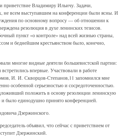
и приветствие Владимиру Ильичу. Задачи,
х, не всем выступавшим на конференции были ясны. И
бсуждения по основному вопросу — об отношении к
ерждена резолюция в духе ленинских тезисов.
бочный пункт «о контроле» над всей жизнью страны,
ассом и беднейшим крестьянством было, конечно,
вали многие видные деятели большевистской партии:
 встретились впервые. Участвовали в работе
омов, И. И. Скворцов-Степанов,11 запомнился мне
енно особенной серьезностью и сосредоточенностью.
редложивший положить в основу резолюции ленинскую
о и было единодушно принято конференцией.
ндовича Дзержинского.
едседатель объявил, что сейчас с приветствием от
ыступит Дзержинский.