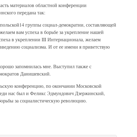
часть материалов областной конференции
инского передана так:
польской14 группы социал-демократии, составляющей
желаем вам успеха в борьбе за укрепление нашей
пеха в укреплении III Интернационала, желаем
введению социализма. И от ее имени я приветствую
хорошо запомнилась мне. Выступил также с
емократов Данишевский.
ельскую конференцию, по окончании Московской
реди нас был и Феликс Эдмундович Дзержинский,
борьбы за социалистическую революцию.