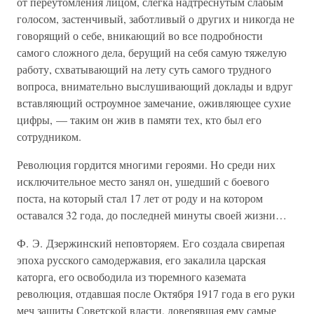
от переутомления лицом, слегка надтреснутым слабым
голосом, застенчивый, заботливый о других и никогда не
говорящий о себе, вникающий во все подробности
самого сложного дела, берущий на себя самую тяжелую
работу, схватывающий на лету суть самого трудного
вопроса, внимательно выслушивающий доклады и вдруг
вставляющий остроумное замечание, оживляющее сухие
цифры, — таким он жив в памяти тех, кто был его
сотрудником.
Революция гордится многими героями. Но среди них
исключительное место занял он, ушедший с боевого
поста, на который стал 17 лет от роду и на котором
оставался 32 года, до последней минуты своей жизни…
Ф. Э. Дзержинский неповторяем. Его создала свирепая
эпоха русского самодержавия, его закалила царская
каторга, его освободила из тюремного каземата
революция, отдавшая после Октября 1917 года в его руки
меч защиты Советской власти, доверявшая ему самые