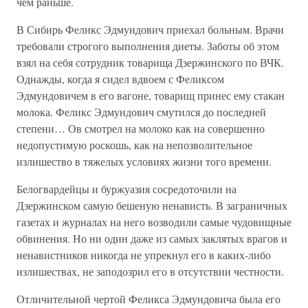
чем раньше.
В Сибирь Феликс Эдмундович приехал больным. Врачи
требовали строгого выполнения диеты. Заботы об этом
взял на себя сотрудник товарища Дзержинского по ВЧК.
Однажды, когда я сидел вдвоем с Феликсом
Эдмундовичем в его вагоне, товарищ принес ему стакан
молока. Феликс Эдмундович смутился до последней
степени… Ов смотрел на молоко как на совершенно
недопустимую роскошь, как на непозволительное
излишество в тяжелых условиях жизни того времени.
Белогвардейцы и буржуазия сосредоточили на
Дзержинском самую бешеную ненависть. В заграничных
газетах и журналах на него возводили самые чудовищные
обвинения. Но ни один даже из самых заклятых врагов и
ненавистников никогда не упрекнул его в каких-либо
излишествах, не заподозрил его в отсутствии честности.
Отличительной чертой Феликса Эдмундовича была его