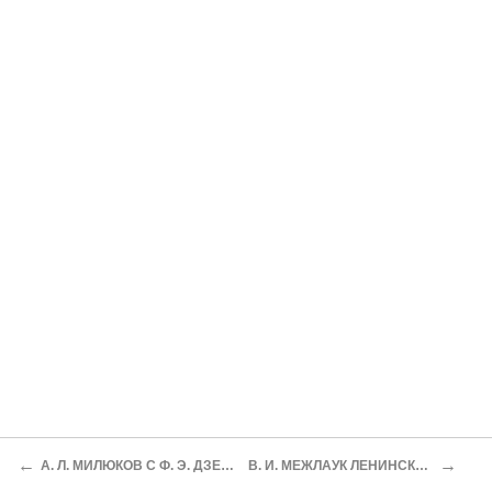
←
→
А. Л. МИЛЮКОВ С Ф. Э. ДЗЕРЖИНСКИМ НА ЮГЕ
В. И. МЕЖЛАУК ЛЕНИНСКИЙ СТИЛЬ РАБОТЫ