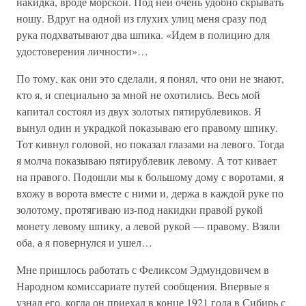
накидка, вроде морской. Под ней очень удобно скрывать
ношу. Вдруг на одной из глухих улиц меня сразу под
рука подхватывают два шпика. «Идем в полицию для
удостоверения личности»…
По тому, как они это сделали, я понял, что они не знают,
кто я, и специально за мной не охотились. Весь мой
капитал состоял из двух золотых пятирублевиков. Я
вынул один и украдкой показываю его правому шпику.
Тот кивнул головой, но показал глазами на левого. Тогда
я молча показываю пятирублевик левому. А тот кивает
на правого. Подошли мы к большому дому с воротами, я
вхожу в ворота вместе с ними и, держа в каждой руке по
золотому, протягиваю из-под накидки правой рукой
монету левому шпику, а левой рукой — правому. Взяли
оба, а я повернулся и ушел…
Мне пришлось работать с Феликсом Эдмундовичем в
Народном комиссариате путей сообщения. Впервые я
узнал его, когда он приехал в конце 1921 года в Сибирь с