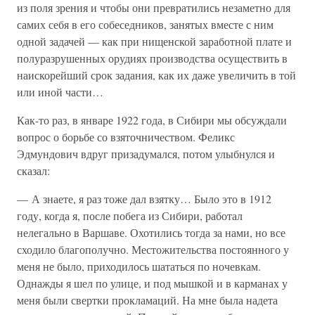
из поля зрения и чтобы они превратились незаметно для
самих себя в его собеседников, занятых вместе с ним
одной задачей — как при нищенской заработной плате и
полуразрушенных орудиях производства осуществить в
наискорейший срок задания, как их даже увеличить в той
или иной части…
Как-то раз, в январе 1922 года, в Сибири мы обсуждали
вопрос о борьбе со взяточничеством. Феликс
Эдмундович вдруг призадумался, потом улыбнулся и
сказал:
— А знаете, я раз тоже дал взятку… Было это в 1912
году, когда я, после побега из Сибири, работал
нелегально в Варшаве. Охотились тогда за нами, но все
сходило благополучно. Местожительства постоянного у
меня не было, приходилось шататься по ночевкам.
Однажды я шел по улице, и под мышкой и в карманах у
меня были свертки прокламаций. На мне была надета