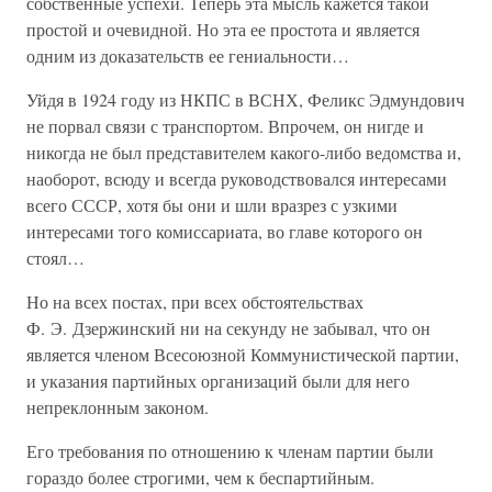
собственные успехи. Теперь эта мысль кажется такой
простой и очевидной. Но эта ее простота и является
одним из доказательств ее гениальности…
Уйдя в 1924 году из НКПС в ВСНХ, Феликс Эдмундович
не порвал связи с транспортом. Впрочем, он нигде и
никогда не был представителем какого-либо ведомства и,
наоборот, всюду и всегда руководствовался интересами
всего СССР, хотя бы они и шли вразрез с узкими
интересами того комиссариата, во главе которого он
стоял…
Но на всех постах, при всех обстоятельствах
Ф. Э. Дзержинский ни на секунду не забывал, что он
является членом Всесоюзной Коммунистической партии,
и указания партийных организаций были для него
непреклонным законом.
Его требования по отношению к членам партии были
гораздо более строгими, чем к беспартийным.