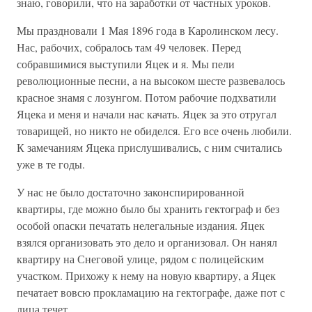
знаю, говорили, что на заработки от частных уроков.
Мы праздновали 1 Мая 1896 года в Каролинском лесу.
Нас, рабочих, собралось там 49 человек. Перед
собравшимися выступили Яцек и я. Мы пели
революционные песни, а на высоком шесте развевалось
красное знамя с лозунгом. Потом рабочие подхватили
Яцека и меня и начали нас качать. Яцек за это отругал
товарищей, но никто не обиделся. Его все очень любили.
К замечаниям Яцека прислушивались, с ним считались
уже в те годы.
У нас не было достаточно законспирированной
квартиры, где можно было бы хранить гектограф и без
особой опаски печатать нелегальные издания. Яцек
взялся организовать это дело и организовал. Он нанял
квартиру на Снеговой улице, рядом с полицейским
участком. Прихожу к нему на новую квартиру, а Яцек
печатает вовсю прокламацию на гектографе, даже пот с
лица течет.