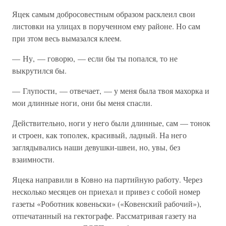
Яцек самым добросовестным образом расклеил свои
листовки на улицах в порученном ему районе. Но сам
при зтом весь вымазался клеем.
— Ну, — говорю, — если бы ты попался, то не
выкрутился бы.
— Глупости, — отвечает, — у меня была твоя махорка и
мои длинные ноги, они бы меня спасли.
Действительно, ноги у него были длинные, сам — тонок
и строен, как тополек, красивый, ладный. На него
заглядывались наши девушки-швеи, но, увы, без
взаимности.
Яцека направили в Ковно на партийную работу. Через
несколько месяцев он приехал и привез с собой номер
газеты «Роботник ковеньски» («Ковенский рабочий»),
отпечатанный на гектографе. Рассматривая газету на