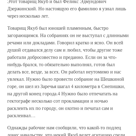
Этот товарищ Якуб и был Феликс Эдмундович
Дзержинский. Но настоящую его фамилию я узнал лишь
через несколько лет.
Товарищ Якуб был юношей пламенным, быстро
загорающимся. На собраниях он не выступал с длинными
речами или докладами. Говорил кратко и ясно. Он всей
душой отдавался делу сам и любил, чтобы другие тоже
работали добросовестно и преданно. Если он за что-
нибудь брался, то обязательно выполнял, готов был
делать все, везде, за всех. Он работал неутомимо и нас
увлекал. Нужно было провести собрание на Шешкиной
горе, он шел из Заречья шагал 4 километра в Снепишки,
на другой конец города.4 Нужно было отпечатать на
гектографе несколько сот прокламации и ночью
расклеить их по городу, он охотно и печатал сам и
расклеивал…
Однажды рабочие нам сообщили, что какой-то подлец
донес начальству, что некий Якуб ведет агитацию среди