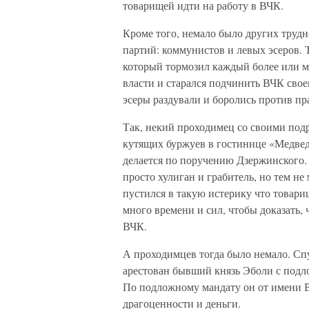
товарищей идти на работу в ВЧК.
Кроме того, немало было других трудн
партий: коммунистов и левых эсеров. 
который тормозил каждый более или м
власти и старался подчинить ВЧК св
эсеры раздували и боролись против пр
Так, некий проходимец со своими под
кутящих буржуев в гостинице «Медведь»
делается по поручению Дзержинского.
просто хулиган и грабитель, но тем не
пустился в такую истерику что товар
много времени и сил, чтобы доказать, 
ВЧК.
А проходимцев тогда было немало. Сп
арестован бывший князь Эболи с под
По подложному мандату он от имени 
драгоценности и деньги.