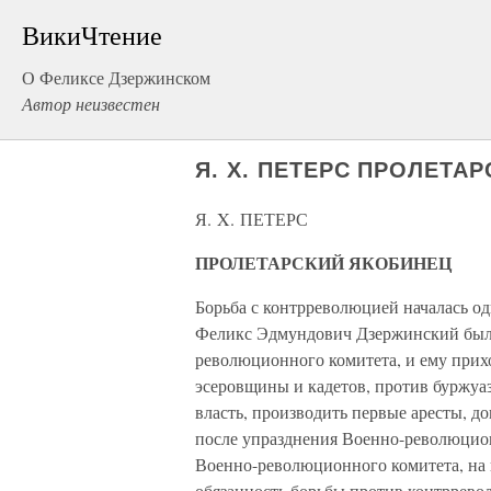
ВикиЧтение
О Феликсе Дзержинском
Автор неизвестен
Я. X. ПЕТЕРС ПРОЛЕТА
Я. X. ПЕТЕРС
ПРОЛЕТАРСКИЙ ЯКОБИНЕЦ
Борьба с контрреволюцией началась о
Феликс Эдмундович Дзержинский был 
революционного комитета, и ему прих
эсеровщины и кадетов, против буржуаз
власть, производить первые аресты, 
после упразднения Военно-революцио
Военно-революционного комитета, на 
обязанность борьбы против контррево