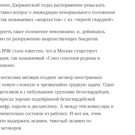
енно Дзержинский отдал распоряжение разыскать
авил вопрос о ликвидации ненормального положения
так называемых «анархистов» с их «черной гвардией».
ерпеть такое положение невозможно, и, добившись
цию по разоружению анархиствующих бандитов.
а ВЧК стало известно, что в Москве существует
ация, так называемый «Союз спасения родины и
ромлен.
й несколько месяцев позднее заговор иностранных
К новую сложную и чрезвычайно трудную задачу. Одно
ндитизмом и с небольшими группами белогвардейцев,
допросах хорошо подобранной белогвардейской
ифр, пароли и дисциплину. А между тем комиссары и
лючительно состояли из рабочих. И вот им, этим
ло выдержать экзамен, тяжелый экзамен по
заговоров.