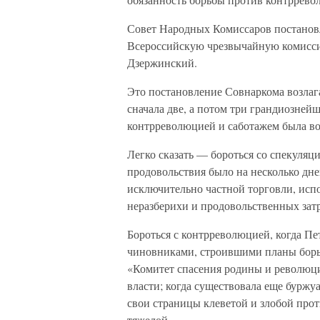
Совет Народных Комиссаров постановле
Всероссийскую чрезвычайную комисси
Дзержинский.
Это постановление Совнаркома возла
сначала две, а потом три грандиознейш
контрреволюцией и саботажем была воз
Легко сказать — бороться со спекуляц
продовольствия было на несколько дне
исключительно частной торговли, исп
неразберихи и продовольственных зат
Бороться с контрреволюцией, когда П
чиновниками, строившими планы борьб
«Комитет спасения родины и революци
власти; когда существовала еще буржу
свои страницы клеветой и злобой прот
тяжелой…