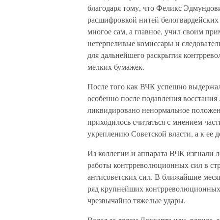
благодаря тому, что Феликс Эдмундов
расшифровкой нитей белогвардейских з
многое сам, а главное, учил своим при
нетерпеливые комиссары и следовател
для дальнейшего раскрытия контррево
мелких бумажек.
После того как ВЧК успешно выдержал
особенно после подавления восстания 
ликвидировано ненормальное положение
приходилось считаться с мнением част
укреплению Советской власти, а к ее 
Из коллегии и аппарата ВЧК изгнали л
работы контрреволюционных сил в ст
антисоветских сил. В ближайшие меся
ряд крупнейших контрреволюционных з
чрезвычайно тяжелые удары.
Вслед за делом Локкарта или, вернее, 