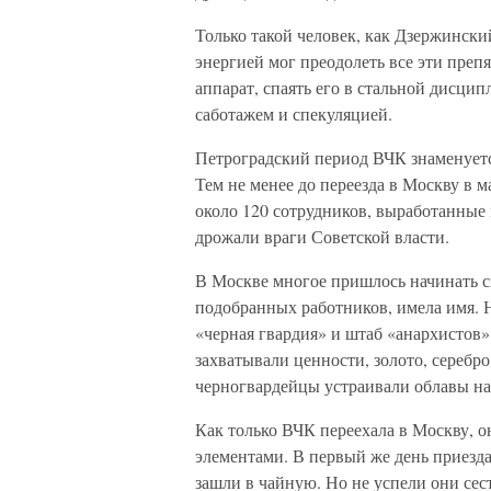
Только такой человек, как Дзержински
энергией мог преодолеть все эти препят
аппарат, спаять его в стальной дисци
саботажем и спекуляцией.
Петроградский период ВЧК знаменуетс
Тем не менее до переезда в Москву в м
около 120 сотрудников, выработанные 
дрожали враги Советской власти.
В Москве многое пришлось начинать сн
подобранных работников, имела имя. Н
«черная гвардия» и штаб «анархистов»
захватывали ценности, золото, серебро
черногвардейцы устраивали облавы на
Как только ВЧК переехала в Москву, о
элементами. В первый же день приезд
зашли в чайную. Но не успели они сест