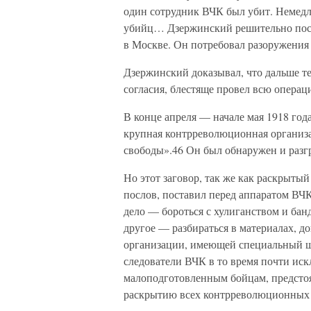
один сотрудник ВЧК был убит. Немедл
убийц… Дзержинский решительно пост
в Москве. Он потребовал разоружения 
Дзержинский доказывал, что дальше т
согласия, блестяще провел всю опера
В конце апреля — начале мая 1918 год
крупная контрреволюционная организ
свободы».46 Он был обнаружен и разг
Но этот заговор, так же как раскрыты
послов, поставил перед аппаратом ВЧ
дело — бороться с хулиганством и ба
другое — разбираться в материалах, 
организации, имеющей специальный ш
следователи ВЧК в то время почти иск
малоподготовленным бойцам, предстоя
раскрытию всех контрреволюционных 