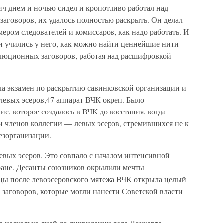
ич днем и ночью сидел и кропотливо работал над
аговоров, их удалось полностью раскрыть. Он делал
мером следователей и комиссаров, как надо работать. И
и учились у него, как можно найти ценнейшие нити
люционных заговоров, работая над расшифровкой
а экзамен по раскрытию савинковской организации и
левых эсеров,47 аппарат ВЧК окреп. Было
, которое создалось в ВЧК до восстания, когда
и членов коллегии — левых эсеров, стремившихся не к
дезорганизации.
евых эсеров. Это совпало с началом интенсивной
ране. Десанты союзников окрылили мечты
цы после левоэсеровского мятежа ВЧК открыла целый
аговоров, которые могли нанести Советской власти
за несколько дней до ликвидации дела Локкарта