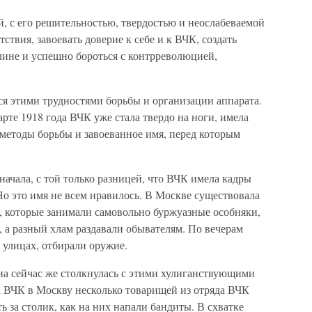
й, с его решительностью, твердостью и неослабеваемой
ствия, завоевать доверие к себе и к ВЧК, создать
плине и успешно бороться с контрреволюцией,
я этими трудностями борьбы и организации аппарата.
арте 1918 года ВЧК уже стала твердо на ноги, имела
методы борьбы и завоеванное имя, перед которым
ачала, с той только разницей, что ВЧК имела кадры
о это имя не всем нравилось. В Москве существовала
, которые занимали самовольно буржуазные особняки,
, а разный хлам раздавали обывателям. По вечерам
 улицах, отбирали оружие.
на сейчас же столкнулась с этими хулиганствующими
а ВЧК в Москву несколько товарищей из отряда ВЧК
ь за столик, как на них напали бандиты. В схватке