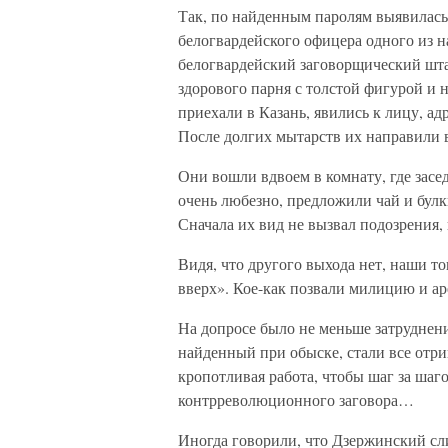
Так, по найденным паролям выявилась
белогвардейского офицера одного из н
белогвардейский заговорщический шт
здорового парня с толстой фигурой и
приехали в Казань, явились к лицу, ад
После долгих мытарств их направили в
Они вошли вдвоем в комнату, где засе
очень любезно, предложили чай и булк
Сначала их вид не вызвал подозрения, 
Видя, что другого выхода нет, наши 
вверх». Кое-как позвали милицию и ар
На допросе было не меньше затруднен
найденный при обыске, стали все отри
кропотливая работа, чтобы шаг за шаг
контрреволюционного заговора…
Иногда говорили, что Дзержинский сл