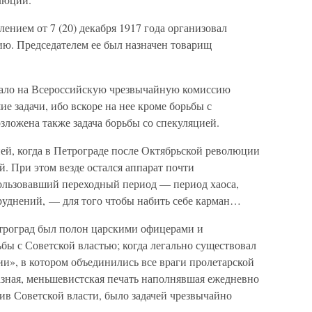
нием от 7 (20) декабря 1917 года организовал
ю. Председателем ее был назначен товарищ
гало на Всероссийскую чрезвычайную комиссию
ие задачи, ибо вскоре на нее кроме борьбы с
ложена также задача борьбы со спекуляцией.
ией, когда в Петрограде после Октябрьской революции
й. При этом везде остался аппарат почти
ользовавший переходный период — период хаоса,
руднений, — для того чтобы набить себе карман…
етроград был полон царскими офицерами и
ы с Советской властью; когда легально существовал
и», в котором объединились все враги пролетарской
азная, меньшевистская печать наполнявшая ежедневно
ив Советской власти, было задачей чрезвычайно