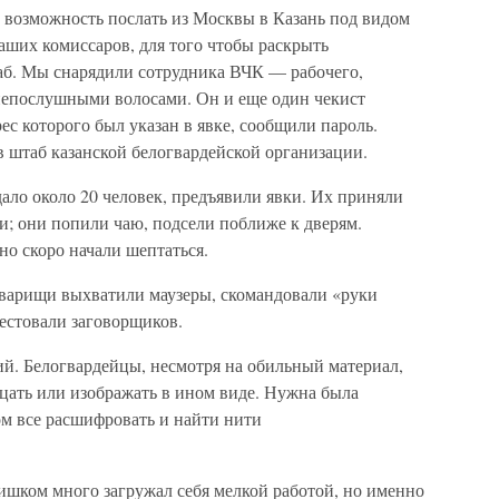
 возможность послать из Москвы в Казань под видом
аших комиссаров, для того чтобы раскрыть
аб. Мы снарядили сотрудника ВЧК — рабочего,
 непослушными волосами. Он и еще один чекист
рес которого был указан в явке, сообщили пароль.
 штаб казанской белогвардейской организации.
дало около 20 человек, предъявили явки. Их приняли
и; они попили чаю, подсели поближе к дверям.
но скоро начали шептаться.
товарищи выхватили маузеры, скомандовали «руки
естовали заговорщиков.
ий. Белогвардейцы, несмотря на обильный материал,
цать или изображать в ином виде. Нужна была
ом все расшифровать и найти нити
ишком много загружал себя мелкой работой, но именно