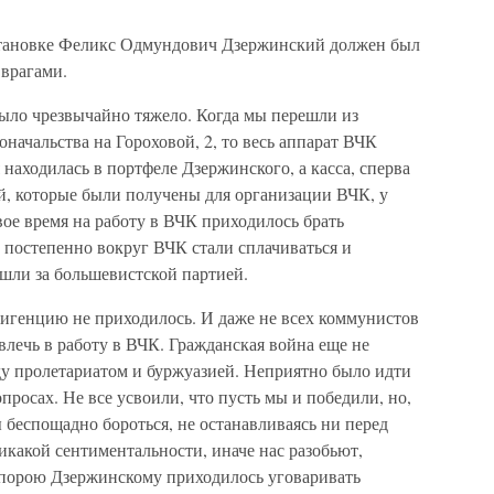
становке Феликс Одмундович Дзержинский должен был
 врагами.
было чрезвычайно тяжело. Когда мы перешли из
ачальства на Гороховой, 2, то весь аппарат ВЧК
 находилась в портфеле Дзержинского, а касса, сперва
ей, которые были получены для организации ВЧК, у
рвое время на работу в ВЧК приходилось брать
 постепенно вокруг ВЧК стали сплачиваться и
шли за большевистской партией.
игенцию не приходилось. И даже не всех коммунистов
овлечь в работу в ВЧК. Гражданская война еще не
у пролетариатом и буржуазией. Неприятно было идти
опросах. Не все усвоили, что пусть мы и победили, но,
 беспощадно бороться, не останавливаясь ни перед
икакой сентиментальности, иначе нас разобьют,
И порою Дзержинскому приходилось уговаривать