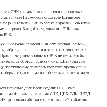
остей. СНК вначале был составлен из членов двух
Тогда во главе Наркомюста стоял эсер Штейнберг,
енее решительный шаг но борьбе с врагами Советской
оему контролю. Каждый неудачный шаг ВЧК левые
ав ВЧК.
ручными якобы or имени ВЧК организовал «обыск» у
, забрал у них ценности и деньги и заявил, что это
 Проходимец ничего общего с ВЧК не имел. Это был
 менее, когда об этом «обыске» узнал Штейнберг, он
ищу Дзержинскому пришлось потратить чрезвычайно
что борьба с хулиганами и грабителями входит в задачи
устя несколько дней после создания СНК был
ложными бланками и печатями СНК, ЦИК, ВЧК, НКВД.
ВЧК производил обыски и присваивал себе найденные