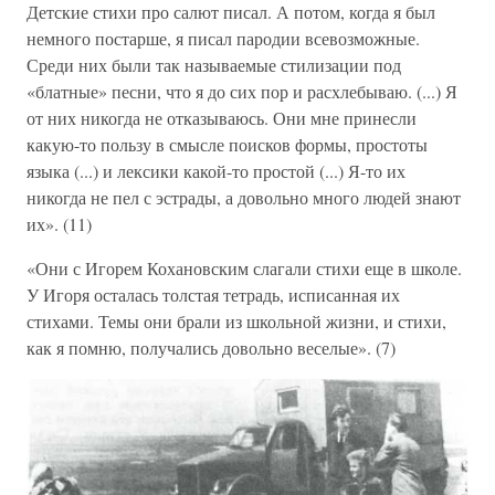
Детские стихи про салют писал. А потом, когда я был
немного постарше, я писал пародии всевозможные.
Среди них были так называемые стилизации под
«блатные» песни, что я до сих пор и расхлебываю. (...) Я
от них никогда не отказываюсь. Они мне принесли
какую-то пользу в смысле поисков формы, простоты
языка (...) и лексики какой-то простой (...) Я-то их
никогда не пел с эстрады, а довольно много людей знают
их». (11)
«Они с Игорем Кохановским слагали стихи еще в школе.
У Игоря осталась толстая тетрадь, исписанная их
стихами. Темы они брали из школьной жизни, и стихи,
как я помню, получались довольно веселые». (7)