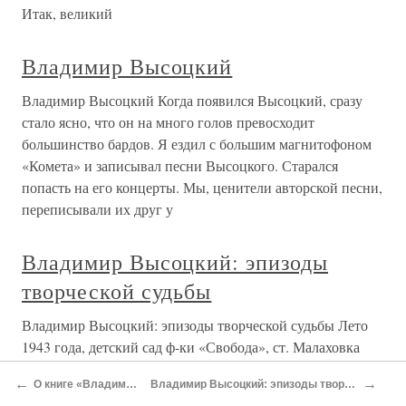
Итак, великий
Владимир Высоцкий
Владимир Высоцкий Когда появился Высоцкий, сразу
стало ясно, что он на много голов превосходит
большинство бардов. Я ездил с большим магнитофоном
«Комета» и записывал песни Высоцкого. Старался
попасть на его концерты. Мы, ценители авторской песни,
переписывали их друг у
Владимир Высоцкий: эпизоды
творческой судьбы
Владимир Высоцкий: эпизоды творческой судьбы Лето
1943 года, детский сад ф-ки «Свобода», ст. Малаховка
Моск. обл.25 января 1988 года моему сыну, Владимиру
←
→
О книге «Владимир Высоцкий. Избранное»
Владимир Высоцкий: эпизоды творческой судьбы Борис Акимов, Олег Терентьев
Высоцкому, исполнилось бы 50 лет... Но вот идет уже