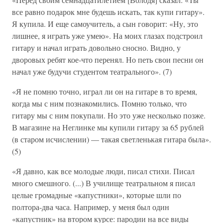
все равно подарок мне будешь искать, так купи гитару».
Я купила. И еще самоучитель, а сын говорит: «Ну, это
лишнее, я играть уже умею». На моих глазах подстроил
гитару и начал играть довольно сносно. Видно, у
дворовых ребят кое-что перенял. Но петь свои песни он
начал уже будучи студентом театрального». (7)
«Я не помню точно, играл ли он на гитаре в то время,
когда мы с ним познакомились. Помню только, что
гитару мы с ним покупали. Но это уже несколько позже.
В магазине на Неглинке мы купили гитару за 65 рублей
(в старом исчислении) — такая светленькая гитара была».
(5)
«Я давно, как все молодые люди, писал стихи. Писал
много смешного. (...) В училище театральном я писал
целые громадные «капустники», которые шли по
полтора-два часа. Например, у меня был один
«капустник» на втором курсе: пародии на все виды