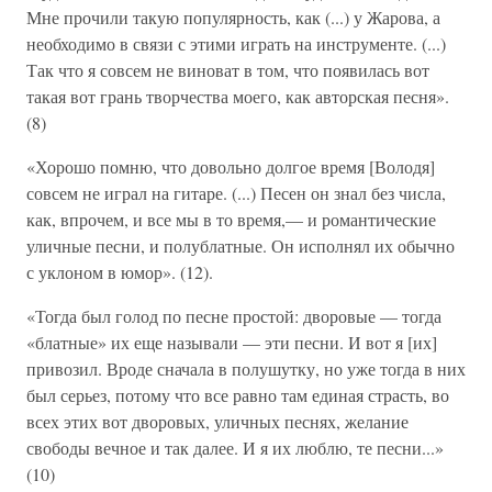
Мне прочили такую популярность, как (...) у Жарова, а
необходимо в связи с этими играть на инструменте. (...)
Так что я совсем не виноват в том, что появилась вот
такая вот грань творчества моего, как авторская песня».
(8)
«Хорошо помню, что довольно долгое время [Володя]
совсем не играл на гитаре. (...) Песен он знал без числа,
как, впрочем, и все мы в то время,— и романтические
уличные песни, и полублатные. Он исполнял их обычно
с уклоном в юмор». (12).
«Тогда был голод по песне простой: дворовые — тогда
«блатные» их еще называли — эти песни. И вот я [их]
привозил. Вроде сначала в полушутку, но уже тогда в них
был серьез, потому что все равно там единая страсть, во
всех этих вот дворовых, уличных песнях, желание
свободы вечное и так далее. И я их люблю, те песни...»
(10)