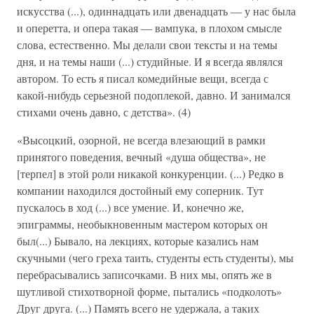
искусства (...), одиннадцать или двенадцать — у нас была
и оперетта, и опера такая — вампука, в плохом смысле
слова, естественно. Мы делали свои тексты и на темы
дня, и на темы наши (...) студийные. И я всегда являлся
автором. То есть я писал комедийные вещи, всегда с
какой-нибудь серьезной подоплекой, давно. И занимался
стихами очень давно, с детства». (4)
«Высоцкий, озорной, не всегда влезающий в рамки
принятого поведения, вечный «душа общества», не
[терпел] в этой роли никакой конкуренции. (...) Редко в
компании находился достойный ему соперник. Тут
пускалось в ход (...) все умение. И, конечно же,
эпиграммы, необыкновенным мастером которых он
был(...) Бывало, на лекциях, которые казались нам
скучными (чего греха таить, студенты есть студенты), мы
перебрасывались записочками. В них мы, опять же в
шутливой стихотворной форме, пытались «подколоть»
Друг друга. (...) Память всего не удержала, а таких