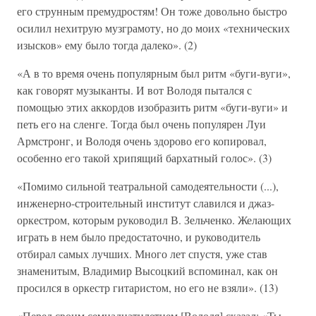
его струнным премудростям! Он тоже довольно быстро
осилил нехитрую музграмоту, но до моих «технических
изысков» ему было тогда далеко». (2)
«А в то время очень популярным был ритм «буги-вуги»,
как говорят музыканты. И вот Володя пытался с
помощью этих аккордов изобразить ритм «буги-вуги» и
петь его на сленге. Тогда был очень популярен Луи
Армстронг, и Володя очень здорово его копировал,
особенно его такой хрипящий бархатный голос». (3)
«Помимо сильной театральной самодеятельности (...),
инженерно-строительный институт славился и джаз-
оркестром, которым руководил В. Зельченко. Желающих
играть в нем было предостаточно, и руководитель
отбирал самых лучших. Много лет спустя, уже став
знаменитым, Владимир Высоцкий вспоминал, как он
просился в оркестр гитаристом, но его не взяли». (13)
«Перед своим семнадцатилетием [Володя] сказал: «Ты