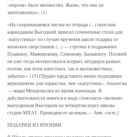
«перлов» было множество. Жалко, что они не
записывались». (1)
«На сохранившемся листке из тетради (...) простым
карандашом Высоцкий записал сочиненные стихи для
«капустника» по случаю вручения школе подарка от
японских сверстников (...) — строчки в подражание
Пушкину, Маяковскому, Симонову, Бальмонту. Поэзией
он уже тогда интересовался всерьез, штудируя разных
поэтов, как всем известных, так и малоизвестных,
забытых». (15) [Трудно представить менее подходящее
мероприятие для торжества, чем «капустник». Аналогия
— марш Мендельсона во время панихиды. В
действительности имеется в виду стенгазета-«молния»,
выпущенная Высоцким на четвертом курсе школы-
студии МХАТ. Приводим ее целиком.—
Авт.-сост.]
ПОДАРКИ ИЗ ЯПОНИИ
В Школу-студию присланы подарки от студентов