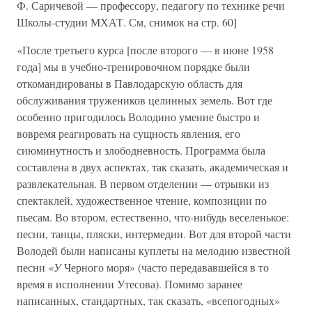
Ф. Саричевой — профессору, педагогу по технике речи
Школы-студии МХАТ. См, снимок на стр. 60]
«После третьего курса [после второго — в июне 1958
года] мы в учебно-тренировочном порядке были
откомандированы в Павлодарскую область для
обслуживания тружеников целинных земель. Вот где
особенно пригодилось Володино умение быстро и
вовремя реагировать на сущность явления, его
сиюминутность и злободневность. Программа была
составлена в двух аспектах, так сказать, академическая и
развлекательная. В первом отделении — отрывки из
спектаклей, художественное чтение, композиции по
пьесам. Во втором, естественно, что-нибудь веселенькое:
песни, танцы, пляски, интермедии. Вот для второй части
Володей были написаны куплеты на мелодию известной
песни
«У
Черного моря» (часто передававшейся в то
время в исполнении Утесова). Помимо заранее
написанных, стандартных, так сказать, «всепогодных»