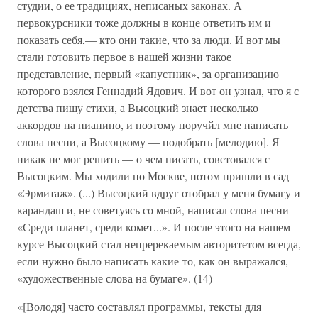
студии, о ее традициях, неписаных законах. А
первокурсники тоже должны в конце ответить им и
показать себя,— кто они такие, что за люди. И вот мы
стали готовить первое в нашей жизни такое
представление, первый «капустник», за организацию
которого взялся Геннадий Ядович. И вот он узнал, что я с
детства пишу стихи, а Высоцкий знает несколько
аккордов на пианино, и поэтому поручйл мне написать
слова песни, а Высоцкому — подобрать [мелодию]. Я
никак не мог решить — о чем писать, советовался с
Высоцким. Мы ходили по Москве, потом пришли в сад
«Эрмитаж». (...) Высоцкий вдруг отобрал у меня бумагу и
карандаш и, не советуясь со мной, написал слова песни
«Среди планет, среди комет...». И после этого на нашем
курсе Высоцкий стал непререкаемым авторитетом всегда,
если нужно было написать какие-то, как он выражался,
«художественные слова на бумаге». (14)
«[Володя] часто составлял программы, тексты для