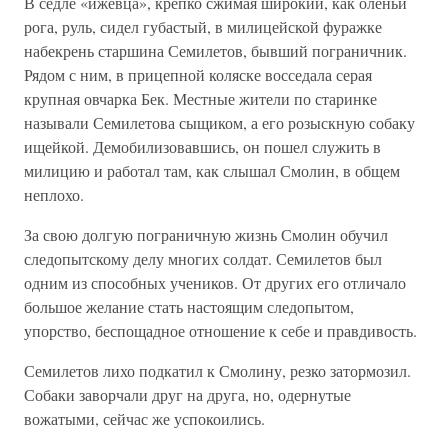
В седле «ижевца», крепко сжимая широкий, как оленьи
рога, руль, сидел губастый, в милицейской фуражке
набекрень старшина Семилетов, бывший пограничник.
Рядом с ним, в прицепной коляске восседала серая
крупная овчарка Бек. Местные жители по старинке
называли Семилетова сыщиком, а его розыскную собаку
ищейкой. Демобилизовавшись, он пошел служить в
милицию и работал там, как слышал Смолин, в общем
неплохо.
За свою долгую пограничную жизнь Смолин обучил
следопытскому делу многих солдат. Семилетов был
одним из способных учеников. От других его отличало
большое желание стать настоящим следопытом,
упорство, беспощадное отношение к себе и правдивость.
Семилетов лихо подкатил к Смолину, резко затормозил.
Собаки заворчали друг на друга, но, одернутые
вожатыми, сейчас же успокоились.