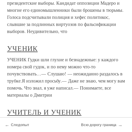
президентские выборы. Кандидат оппозиции Мадеро и
многие его единомышленники были брошены в тюрьмы.
Голоса подсчитывали полиция и хефес политикос,
слывшие за подлинных виртуозов по фальсификации
выборов. Неудивительно, что
УЧЕНИК
УЧЕНИК Гудки шли глухие и безнадежные: у каждого
номера свой гудок, и по нему можно что-то
почувствовать…— Слушаю! — неожиданно раздалось в
трубке.Я изложил просьбу.— Даже не знаю, чем могу вам
помочь. Что знал, я уже написал.— Понимаете, все
материалы о Дмитрии
УЧИТЕЛЬ И УЧЕНИК
УЧИТЕЛЬ И УЧЕНИК Так на тридцать восьмом году
←
→
Следопыт
Всю дорогу граница
жизни он снова оказался без определенных видов на