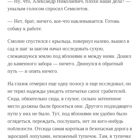
— Ну, что, Александр Николаевич, плохи наши дела? —
унылым голосом спросил Семилетов.
— Нет, брат, ничего, кое-что наклевывается. Готовь
собаку к работе.
Смолин спустился с крыльца, повернул налево, вышел в
сад и шаг за шагом начал исследовать сухую,
слежавшуюся землю под яблонями и между ними. Дошел
до каменного забора — ничего. Двинулся в обратный
путь — и опять ничего.
На глазок отмерил еще одну полосу и еще исследовал; он
не терял надежды увидеть отпечатки сапог грабителей.
Сюда, обязательно сюда, в глухое, сильно затененное
место должны были броситься они. Другого подходящего
пути у них не было. Тут, под яблонями им удобно было
оглядеться, переждать, послушать, нет ли кого-нибудь
поблизости. Отсюда самая короткая и безопасная дорога в
заросший лопухами, нехоженый тупичок. Там, в тупичке