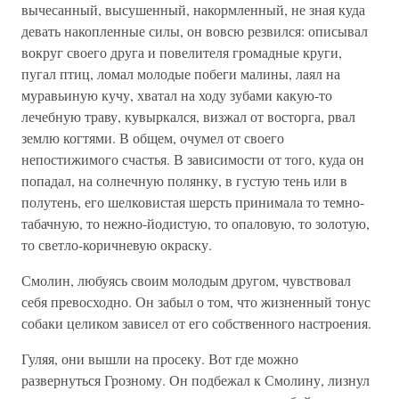
вычесанный, высушенный, накормленный, не зная куда
девать накопленные силы, он вовсю резвился: описывал
вокруг своего друга и повелителя громадные круги,
пугал птиц, ломал молодые побеги малины, лаял на
муравьиную кучу, хватал на ходу зубами какую-то
лечебную траву, кувыркался, визжал от восторга, рвал
землю когтями. В общем, очумел от своего
непостижимого счастья. В зависимости от того, куда он
попадал, на солнечную полянку, в густую тень или в
полутень, его шелковистая шерсть принимала то темно-
табачную, то нежно-йодистую, то опаловую, то золотую,
то светло-коричневую окраску.
Смолин, любуясь своим молодым другом, чувствовал
себя превосходно. Он забыл о том, что жизненный тонус
собаки целиком зависел от его собственного настроения.
Гуляя, они вышли на просеку. Вот где можно
развернуться Грозному. Он подбежал к Смолину, лизнул