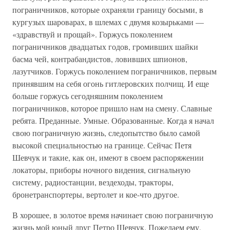
пограничников, которые охраняли границу босыми, в
кургузых шароварах, в шлемах с двумя козырьками —
«здравствуй и прощай». Горжусь поколением
пограничников двадцатых годов, громивших шайки
басма чей, контрабандистов, ловивших шпионов,
лазутчиков. Горжусь поколением пограничников, первым
принявшим на себя огонь гитлеровских полчищ. И еще
больше горжусь сегодняшним поколением
пограничников, которое пришло нам на смену. Славные
ребята. Преданные. Умные. Образованные. Когда я начал
свою пограничную жизнь, следопытство было самой
высокой специальностью на границе. Сейчас Петя
Шевчук и такие, как он, имеют в своем распоряжении
локаторы, приборы ночного видения, сигнальную
систему, радиостанции, вездеходы, тракторы,
бронетранспортеры, вертолет и кое-что другое.
В хорошее, в золотое время начинает свою пограничную
жизнь мой юный друг Петро Шевчук. Пожелаем ему,