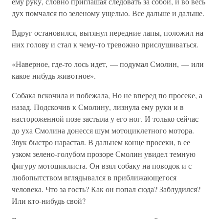
ему руку, словно приглашая следовать за собой, и во весь
дух помчался по зеленому ущелью. Все дальше и дальше.
Вдруг остановился, вытянул передние лапы, положил на
них голову и стал к чему-то тревожно прислушиваться.
«Наверное, где-то лось идет, — подумал Смолин, — или
какое-нибудь животное».
Собака вскочила и побежала, Но не вперед по просеке, а
назад. Подскочив к Смолину, лизнула ему руки и в
настороженной позе застыла у его ног. И только сейчас
до уха Смолина донесся шум мотоциклетного мотора.
Звук быстро нарастал. В дальнем конце просеки, в ее
узком зелено-голубом прозоре Смолин увидел темную
фигуру мотоциклиста. Он взял собаку на поводок и с
любопытством вглядывался в приближающегося
человека. Что за гость? Как он попал сюда? Заблудился?
Или кто-нибудь свой?