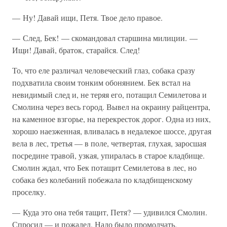
— Ну! Давай ищи, Петя. Твое дело правое.
— След, Бек! — скомандовал старшина милиции. —
Ищи! Давай, браток, старайся. След!
То, что еле различал человеческий глаз, собака сразу
подхватила своим тонким обонянием. Бек встал на
невидимый след и, не теряя его, потащил Семилетова и
Смолина через весь город. Вывел на окраину райцентра,
на каменное взгорье, на перекресток дорог. Одна из них,
хорошо наезженная, вливалась в недалекое шоссе, другая
вела в лес, третья — в поле, четвертая, глухая, заросшая
посредине травой, узкая, упиралась в старое кладбище.
Смолин ждал, что Бек потащит Семилетова в лес, но
собака без колебаний побежала по кладбищенскому
проселку.
— Куда это она тебя тащит, Петя? — удивился Смолин.
Спросил — и пожалел. Надо было промолчать.