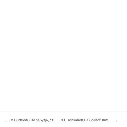
←
→
М.В.Рябов «Не забудь, станция Хататба»
В.В.Толкачев На боевой вахте в Порт-Саиде