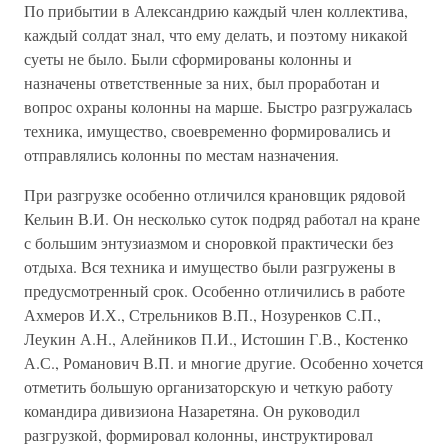
По прибытии в Александрию каждый член коллектива,
каждый солдат знал, что ему делать, и поэтому никакой
суеты не было. Были сформированы колонны и
назначены ответственные за них, был проработан и
вопрос охраны колонны на марше. Быстро разгружалась
техника, имущество, своевременно формировались и
отправлялись колонны по местам назначения.
При разгрузке особенно отличился крановщик рядовой
Кельин В.И. Он несколько суток подряд работал на кране
с большим энтузиазмом и сноровкой практически без
отдыха. Вся техника и имущество были разгружены в
предусмотренный срок. Особенно отличились в работе
Ахмеров И.Х., Стрельников В.П., Нозуренков С.П.,
Леукин А.Н., Алейников П.И., Истошин Г.В., Костенко
А.С., Романович В.П. и многие другие. Особенно хочется
отметить большую организаторскую и четкую работу
командира дивизиона Назаретяна. Он руководил
разгрузкой, формировал колонны, инструктировал