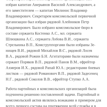
избран капитан Аверьянов Василий Александрович, а
его заместителем — капитан Милинис Владимир
Владимирович. Секретарем комсомольской первичной
организации был избран рядовой Алейников Петр
Владимирович. Было избрано комсомольское бюро в
составе сержанта Костенко А.С., мл. сержанта
Шлюшкина А.С., сержанта Лобова В.И., сержанта
Стрельника В.П., Комсгруппоргами были избраны Зе-
нищев В.И., рядовой Михайлов B.C., рядовой Лосев
В.А., рядовой Рожин Б.Н. Агитаторами были назначены
сержант Поряков В.П., рядовой Панов В.М., ефрейтор
Ахмеров И.Х., рядовой Рапай Ю.А.; редакторами боевых
листков — рядовой Романович В.П., рядовой Задесенец
Н.Г., рядовой Соколов В.В., ефрейтор Ступко А.А.
Работа партийных и комсомольских организаций была
подчинена решению поставленной задачи. Партийный и
комсомольский актив являлись вожаками и примером для
всего личного состава на протяжении всей службы и в