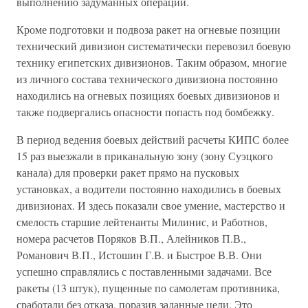
выполнению задуманных операций.
Кроме подготовки и подвоза ракет на огневые позиции
технический дивизион систематически перевозил боевую
технику египетских дивизионов. Таким образом, многие
из личного состава технического дивизиона постоянно
находились на огневых позициях боевых дивизионов и
также подвергались опасности попасть под бомбежку.
В период ведения боевых действий расчеты КИПС более
15 раз выезжали в приканальную зону (зону Суэцкого
канала) для проверки ракет прямо на пусковых
установках, а водители постоянно находились в боевых
дивизионах. И здесь показали свое умение, мастерство и
смелость старшие лейтенанты Милинис, и Работнов,
номера расчетов Поряков В.П., Алейников П.В.,
Романович В.П., Истошин Г.В. и Быстрое В.В. Они
успешно справлялись с поставленными задачами. Все
ракеты (13 штук), пущенные по самолетам противника,
сработали без отказа, поразив заданные цели. Это