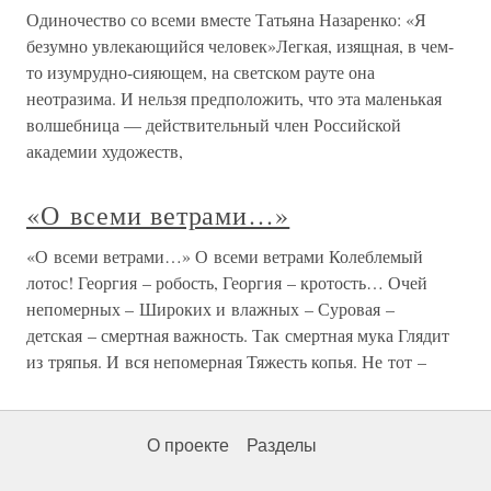
Одиночество со всеми вместе Татьяна Назаренко: «Я
безумно увлекающийся человек»Легкая, изящная, в чем-
то изумрудно-сияющем, на светском рауте она
неотразима. И нельзя предположить, что эта маленькая
волшебница — действительный член Российской
академии художеств,
«О всеми ветрами…»
«О всеми ветрами…» О всеми ветрами Колеблемый
лотос! Георгия – робость, Георгия – кротость… Очей
непомерных – Широких и влажных – Суровая –
детская – смертная важность. Так смертная мука Глядит
из тряпья. И вся непомерная Тяжесть копья. Не тот –
О проекте
Разделы