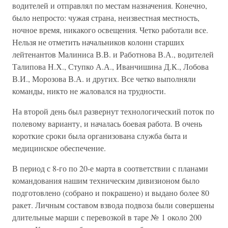
водителей и отправлял по местам назначения. Конечно,
было непросто: чужая страна, неизвестная местность,
ночное время, никакого освещения. Четко работали все.
Нельзя не отметить начальников колонн старших
лейтенантов Малиниса В.В. и Работнова В.А., водителей
Талипова Н.Х., Ступко А.А., Иванчишина Д.К., Лобова
В.И., Морозова В.А. и других. Все четко выполняли
команды, никто не жаловался на трудности.
На второй день был развернут технологический поток по
полевому варианту, и началась боевая работа. В очень
короткие сроки была организована служба быта и
медицинское обеспечение.
В период с 8-го по 20-е марта в соответствии с планами
командования нашим техническим дивизионом было
подготовлено (собрано и покрашено) и выдано более 80
ракет. Личным составом взвода подвоза были совершены
длительные марши с перевозкой в таре № 1 около 200