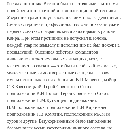
боевых позициях. Все они были настоящими знатоками
новой зенитно-ракетной и радиолокационной техники.
Уверенно, грамотно управляли своими подразделениями.
Свое мастерство и профессионализм они показали уже в
первых схватках с израильскими авиаторами в районе
Каира. При этом противник не допускал шаблона,
каждый удар по замыслу и исполнению не был похож на
предыдущий. Оценивая действия командиров
дивизионов в экстремальных ситуациях, могу с
уверенностью сказать — это были необычайно смелые,
мужественные, самоотверженные офицеры. Назову
имена некоторых из них. Капитан В.П.Маляука, майор
С.К.Завесницкий, Герой Советского Союза
подполковник К.И.Попов, Герой Советского Союза
подполковник Н.М.Кутынцев, подполковник
В.М.Толоконников, подполковник В.И.Кириченко,
подполковник Г.В.Комягин, подполковник МАМан-
суров и другие. Безукоризненным было выполнение
боевых задач всеми категориями личного состава, не