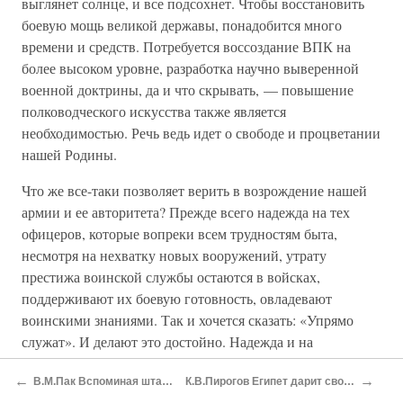
выглянет солнце, и все подсохнет. Чтобы восстановить
боевую мощь великой державы, понадобится много
времени и средств. Потребуется воссоздание ВПК на
более высоком уровне, разработка научно выверенной
военной доктрины, да и что скрывать, — повышение
полководческого искусства также является
необходимостью. Речь ведь идет о свободе и процветании
нашей Родины.
Что же все-таки позволяет верить в возрождение нашей
армии и ее авторитета? Прежде всего надежда на тех
офицеров, которые вопреки всем трудностям быта,
несмотря на нехватку новых вооружений, утрату
престижа воинской службы остаются в войсках,
поддерживают их боевую готовность, овладевают
воинскими знаниями. Так и хочется сказать: «Упрямо
служат». И делают это достойно. Надежда и на
мужественного русского солдата, который, невзирая на
←
→
В.М.Пак Вспоминая штаб флота
К.В.Пирогов Египет дарит свое сердце
холод, а подчас и голод, на тяжелейшие условия несения