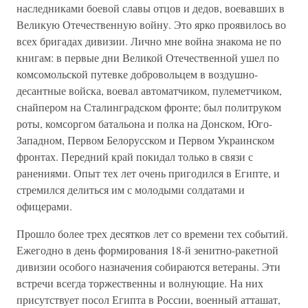
наследниками боевой славы отцов и дедов, воевавших в
Великую Отечественную войну. Это ярко проявилось во
всех бригадах дивизии. Лично мне война знакома не по
книгам: в первые дни Великой Отечественной ушел по
комсомольской путевке добровольцем в воздушно-
десантные войска, воевал автоматчиком, пулеметчиком,
снайпером на Сталинградском фронте; был политруком
роты, комсоргом батальона и полка на Донском, Юго-
Западном, Первом Белорусском и Первом Украинском
фронтах. Передний край покидал только в связи с
ранениями. Опыт тех лет очень пригодился в Египте, и
стремился делиться им с молодыми солдатами и
офицерами.
Прошло более трех десятков лет со времени тех событий.
Ежегодно в день формирования 18-й зенитно-ракетной
дивизии особого назначения собираются ветераны. Эти
встречи всегда торжественны и волнующие. На них
присутствует посол Египта в России, военный атташат,