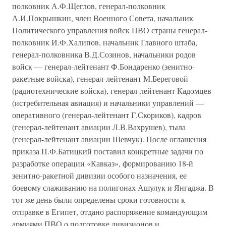
полковник А.Ф.Щеглов, генерал-полковник
А.И.Покрышкин, член Военного Совета, начальник
Политического управления войск ПВО страны генерал-
полковник И.Ф.Халипов, начальник Главного штаба,
генерал-полковника В.Д.Созинов, начальники родов
войск — генерал-лейтенант Ф.Бондаренко (зенитно-
ракетные войска), генерал-лейтенант М.Береговой
(радиотехнические войска), генерал-лейтенант Кадомцев
(истребительная авиация) и начальники управлений —
оперативного (генерал-лейтенант Г.Скориков), кадров
(генерал-лейтенант авиации Л.В.Вахрушев), тыла
(генерал-лейтенант авиации Шевчук). После оглашения
приказа П.Ф.Батицкий поставил конкретные задачи по
разработке операции «Кавказ», формированию 18-й
зенитно-ракетной дивизии особого назначения, ее
боевому слаживанию на полигонах Ашулук и Янгаджа. В
тот же день были определены сроки готовности к
отправке в Египет, отдано распоряжение командующим
армиями ПВО о подготовке дивизионов и