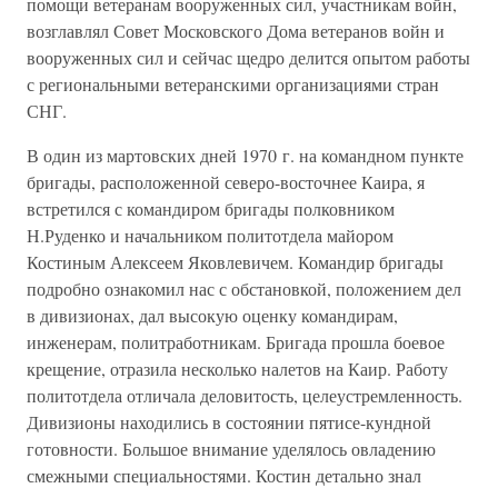
помощи ветеранам вооруженных сил, участникам войн,
возглавлял Совет Московского Дома ветеранов войн и
вооруженных сил и сейчас щедро делится опытом работы
с региональными ветеранскими организациями стран
СНГ.
В один из мартовских дней 1970 г. на командном пункте
бригады, расположенной северо-восточнее Каира, я
встретился с командиром бригады полковником
Н.Руденко и начальником политотдела майором
Костиным Алексеем Яковлевичем. Командир бригады
подробно ознакомил нас с обстановкой, положением дел
в дивизионах, дал высокую оценку командирам,
инженерам, политработникам. Бригада прошла боевое
крещение, отразила несколько налетов на Каир. Работу
политотдела отличала деловитость, целеустремленность.
Дивизионы находились в состоянии пятисе-кундной
готовности. Большое внимание уделялось овладению
смежными специальностями. Костин детально знал