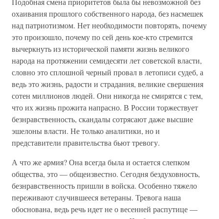
Подобная смена приоритетов была бы невозможной без
охаивания прошлого собственного народа, без насмешек
над патриотизмом. Нет необходимости повторять, почему
это произошло, почему по сей день кое-кто стремится
вычеркнуть из исторической памяти жизнь великого
народа на протяжении семидесяти лет советской власти,
словно это сплошной черный провал в летописи судеб, а
ведь это жизнь, радости и страдания, великие свершения
сотен миллионов людей. Они никогда не смирятся с тем,
что их жизнь прожита напрасно. В России торжествует
безнравственность, скандалы сотрясают даже высшие
эшелоны власти. Не только аналитики, но и
представители правительства бьют тревогу.
А что же армия? Она всегда была и остается слепком
общества, это — общеизвестно. Сегодня бездуховность,
безнравственность пришли в войска. Особенно тяжело
переживают случившееся ветераны. Тревога наша
обоснована, ведь речь идет не о весенней распутице —