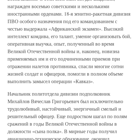
награжден восемью советскими и несколькими
иностранными орденами. 18-я зенитно-ракетная дивизия
ПВО особого назначения под его командованием с
честью выдержала «Африканский экзамен». Высокий
интеллект комдива, его талант, умение организовать бой,
оперативная выучка, опыт, полученный во время
Великой Отечественной войны и, наконец, новизна
применяемых им и его подчиненными приемов при
отражении налетов противника, спасли многие сотни
жизней солдат и офицеров, помогли в полном объеме
выполнить замысел операции «Кавказ».
Начальник политотдела дивизии подполковник
Михайлов Вячеслав Григорьевич был исключительно
трудолюбивый, настойчивый, энергичный смелый и
решительный офицер. Еще подростком шагал по полям
сражений в годы Великой Отечественной войны в
должности «сына полка». В мирные годы получил
авиационно-техническое образование, окончил