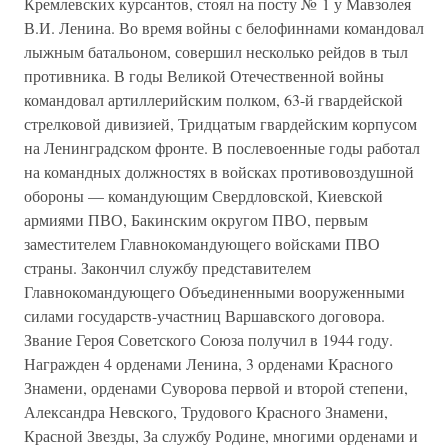
Кремлевских курсантов, стоял на посту № 1 у Мавзолея
В.И. Ленина. Во время войны с белофиннами командовал
лыжным батальоном, совершил несколько рейдов в тыл
противника. В годы Великой Отечественной войны
командовал артиллерийским полком, 63-й гвардейской
стрелковой дивизией, Тридцатым гвардейским корпусом
на Ленинградском фронте. В послевоенные годы работал
на командных должностях в войсках противовоздушной
обороны — командующим Свердловской, Киевской
армиями ПВО, Бакинским округом ПВО, первым
заместителем Главнокомандующего войсками ПВО
страны. Закончил службу представителем
Главнокомандующего Объединенными вооруженными
силами государств-участниц Варшавского договора.
Звание Героя Советского Союза получил в 1944 году.
Награжден 4 орденами Ленина, 3 орденами Красного
Знамени, орденами Суворова первой и второй степени,
Александра Невского, Трудового Красного Знамени,
Красной Звезды, За службу Родине, многими орденами и