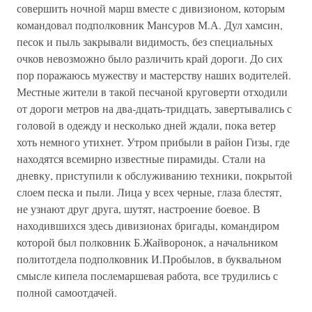
совершить ночной марш вместе с дивизионом, которым
командовал подполковник Мансуров М.А. Дул хамсин,
песок и пыль закрывали видимость, без специальных
очков невозможно было различить край дороги. До сих
пор поражаюсь мужеству и мастерству наших водителей.
Местные жители в такой песчаной круговерти отходили
от дороги метров на два-дцать-тридцать, завертывались с
головой в одежду и несколько дней ждали, пока ветер
хоть немного утихнет. Утром прибыли в район Гизы, где
находятся всемирно известные пирамиды. Стали на
дневку, приступили к обслуживанию техники, покрытой
слоем песка и пыли. Лица у всех черные, глаза блестят,
не узнают друг друга, шутят, настроение боевое. В
находившихся здесь дивизионах бригады, командиром
которой был полковник Б.Жайворонок, а начальником
политотдела подполковник И.Пробылов, в буквальном
смысле кипела послемаршевая работа, все трудились с
полной самоотдачей.