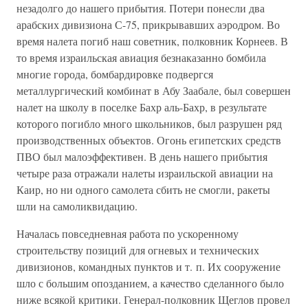
незадолго до нашего прибытия. Потери понесли два
арабских дивизиона С-75, прикрывавших аэродром. Во
время налета погиб наш советник, полковник Корнеев. В
то время израильская авиация безнаказанно бомбила
многие города, бомбардировке подвергся
металлургический комбинат в Абу Заабале, был совершен
налет на школу в поселке Бахр аль-Бахр, в результате
которого погибло много школьников, был разрушен ряд
производственных объектов. Огонь египетских средств
ПВО был малоэффективен. В день нашего прибытия
четыре раза отражали налеты израильской авиации на
Каир, но ни одного самолета сбить не смогли, ракеты
шли на самоликвидацию.
Началась повседневная работа по ускоренному
строительству позиций для огневых и технических
дивизионов, командных пунктов и т. п. Их сооружение
шло с большим опозданием, а качество сделанного было
ниже всякой критики. Генерал-полковник Щеглов провел