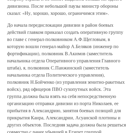
дивизиона. После небольшой паузы министр обороны
сказал: «Ну, хорошо, хорошо, ограничимся этим».
До начала передислокации дивизии в район боевых
действий главком приказал создать оперативную группу
во главе с генерал-полковником А.Ф.Щегловым, в
которую вошли генерал-майор А.Беляков (инженер по
фортификации), полковник В.Акимов (заместитель
начальника отдела Оперативного управления Главного
штаба), я, полковник С.Панжинский (заместитель
начальника отдела Политического управления),
полковник Н.Бойченко (из управления зенитно-ракетных
войск), ряд офицеров ПВО сухопутных войск. Эта
группа должна была взять на себя непосредственную
организацию отправки дивизии из порта Николаев, ее
прибытия в Александрию, занятия боевых позиций для
прикрытия Каира, Александрии, Асуанской плотины и
других объектов. Последняя задача должна была решаться
совместно с ранее убывшей в Египет группой,