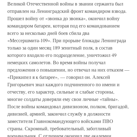
Великой Отечественной войны в звании сержанта был
отправлен на Ленинградский фронт командиром взвода.
Прошел войну от «звонка до звонка», окончил войну
командиром батареи, которая под его командованием
всего за несколько дней боев сбила два
«Мессершмита-109». При прорыве блокады Ленинграда
только за один месяц 189 зенитный полк, в состав
которого входило его подразделение, уничтожил 49
немецких самолетов. Во время войны получал
предложения о повышении, но отвечал на них отказом —
«Прикипел я к батарее», — говорил он. Алексей
Григорьевич знал каждого подчиненного по имени и
отчеству, его характер, сильные и слабые стороны,
многие солдаты доверяли ему свои личные «тайны».
После войны командовал дивизионом, полком, бригадой,
дивизией, армией, закончил службу в должности
заместителя Главнокомандующего войсками ПВО
страны. Скромный, требовательный, заботливый
военачальник. С отличием окончил две академии,