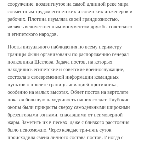
сооружение, воздвигнутое на самой длинной реке мира
совместным трудом египетских и советских инженеров и
рабочих. Плотина изумляла своей грандиозностью,
являясь величественным монументом дружбы советского
и египетского народов.
Посты визуального наблюдения по всему периметру
границы были организованы по распоряжению генерал-
полковника Щеглова. Задача постов, на которых
находились египетские и советские военнослужащие,
состояла в своевременной информации командных
пунктов о пролете границы авиацией противника,
особенно на малых высотах. Облет постов на вертолете
показал большую находчивость наших солдат. Глубокие
окопы были прикрыты сверху самодельными широкими
брезентовыми зонтами, спасавшими от неимоверной
жары. Заметить их в песках, даже с близкого расстояния,
было невозможно. Через каждые три-пять суток
происходила смена личного состава постов. Иногда с