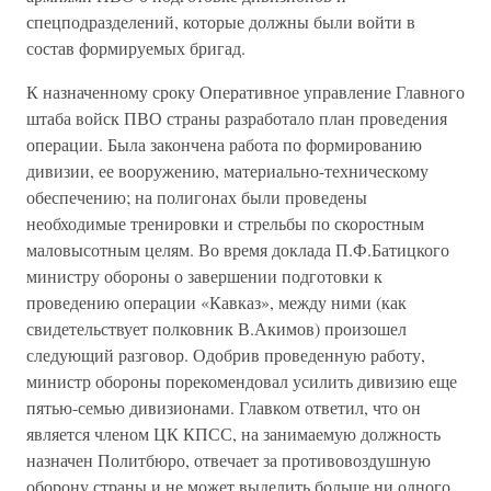
спецподразделений, которые должны были войти в
состав формируемых бригад.
К назначенному сроку Оперативное управление Главного
штаба войск ПВО страны разработало план проведения
операции. Была закончена работа по формированию
дивизии, ее вооружению, материально-техническому
обеспечению; на полигонах были проведены
необходимые тренировки и стрельбы по скоростным
маловысотным целям. Во время доклада П.Ф.Батицкого
министру обороны о завершении подготовки к
проведению операции «Кавказ», между ними (как
свидетельствует полковник В.Акимов) произошел
следующий разговор. Одобрив проведенную работу,
министр обороны порекомендовал усилить дивизию еще
пятью-семью дивизионами. Главком ответил, что он
является членом ЦК КПСС, на занимаемую должность
назначен Политбюро, отвечает за противовоздушную
оборону страны и не может выделить больше ни одного