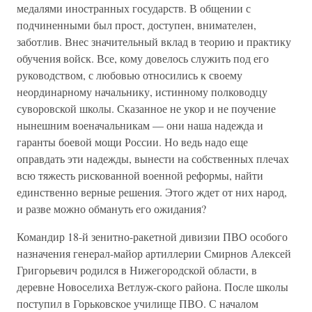
медалями иностранных государств. В общении с
подчиненными был прост, доступен, внимателен,
заботлив. Внес значительный вклад в теорию и практику
обучения войск. Все, кому довелось служить под его
руководством, с любовью относились к своему
неординарному начальнику, истинному полководцу
суворовской школы. Сказанное не укор и не поучение
нынешним военачальникам — они наша надежда и
гаранты боевой мощи России. Но ведь надо еще
оправдать эти надежды, вынести на собственных плечах
всю тяжесть рискованной военной реформы, найти
единственно верные решения. Этого ждет от них народ,
и разве можно обмануть его ожидания?
Командир 18-й зенитно-ракетной дивизии ПВО особого
назначения генерал-майор артиллерии Смирнов Алексей
Григорьевич родился в Нижегородской области, в
деревне Новоселиха Ветлуж-ского района. После школы
поступил в Горьковское училище ПВО. С началом