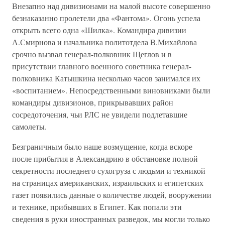
Внезапно над дивизионами на малой высоте совершенно
безнаказанно пролетели два «Фантома». Огонь успела
открыть всего одна «Шилка». Командира дивизии
А.Смирнова и начальника политотдела В.Михайлова
срочно вызвал генерал-полковник Щеглов и в
присутствии главного военного советника генерал-
полковника Катышкина несколько часов занимался их
«воспитанием». Непосредственными виновниками были
командиры дивизионов, прикрывавших район
сосредоточения, чьи РЛС не увидели подлетавшие
самолеты.
Безграничным было наше возмущение, когда вскоре
после прибытия в Александрию в обстановке полной
секретности последнего сухогруза с людьми и техникой
на страницах американских, израильских и египетских
газет появились данные о количестве людей, вооружении
и технике, прибывших в Египет. Как попали эти
сведения в руки иностранных разведок, мы могли только