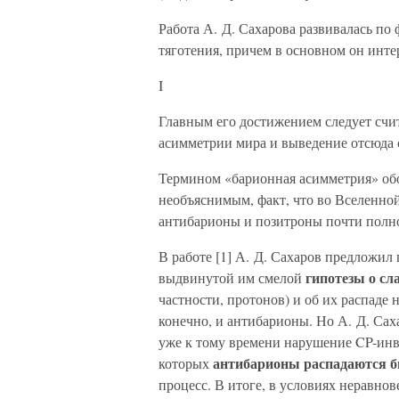
Работа А. Д. Сахарова развивалась по
тяготения, причем в основном он инте
I
Главным его достижением следует сч
асимметрии мира и выведение отсюда 
Термином «барионная асимметрия» обо
необъяснимым, факт, что во Вселенной
антибарионы и позитроны почти полно
В работе [1] А. Д. Сахаров предложил
гипотезы о сл
выдвинутой им смелой
частности, протонов) и об их распаде 
конечно, и антибарионы. Но А. Д. Сах
уже к тому времени нарушение CP-инв
антибарионы распадаются б
которых
процесс. В итоге, в условиях неравн