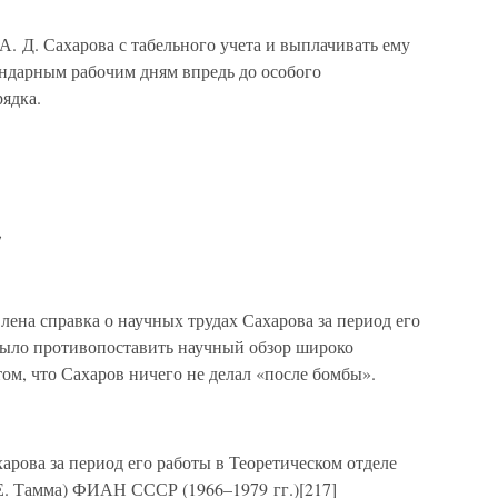
А. Д. Сахарова с табельного учета и выплачивать ему
ендарным рабочим дням впредь до особого
ядка.
,
ена справка о научных трудах Сахарова за период его
 было противопоставить научный обзор широко
ом, что Сахаров ничего не делал «после бомбы».
арова за период его работы в Теоретическом отделе
 Е. Тамма) ФИАН СССР (1966–1979 гг.)[217]