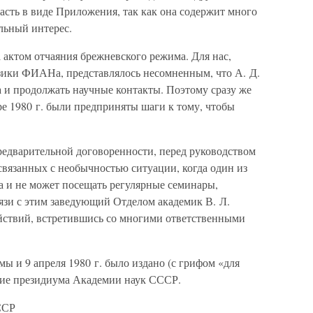
асть в виде Приложения, так как она содержит много
льный интерес.
 актом отчаяния брежневского режима. Для нас,
зики ФИАНа, представлялось несомненным, что А. Д.
 и продолжать научные контакты. Поэтому сразу же
ре 1980 г. были предприняты шаги к тому, чтобы
предварительной договоренности, перед руководством
связанных с необычностью ситуации, когда один из
а и не может посещать регулярные семинары,
связи с этим заведующий Отделом академик В. Л.
йствий, встретившись со многими ответственными
ы и 9 апреля 1980 г. было издано (с грифом «для
ние президиума Академии наук СССР.
ССР