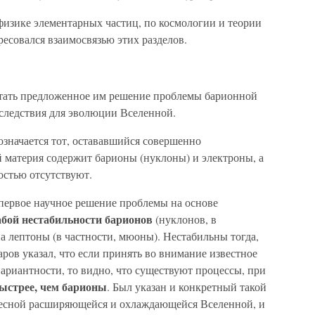
 физике элементарных частиц, по космологии и теории
ресовался взаимосвязью этих разделов.
итать предложенное им решение проблемы барионной
следствия для эволюции Вселенной.
значается тот, остававшийся совершенно
 материя содержит барионы (нуклоны) и электроны, а
стью отсутствуют.
 первое научное решение проблемы на основе
абой нестабильности барионов
(нуклонов, в
на лептоны (в частности, мюоны). Нестабильны тогда,
аров указал, что если принять во внимание известное
ариантности, то видно, что существуют процессы, при
ыстрее, чем барионы
. Был указан и конкретный такой
овесной расширяющейся и охлаждающейся Вселенной, и