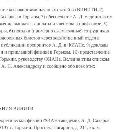
чение ксерокопиями научных статей из ВИНИТИ, 2)
 Сахарова в Горьком, 3) обеспечение А. Д. медицинским
ение выплаты зарплаты и членства в профсоюзе, 5)
уры, 6) поездки (примерно ежемесячные) сотрудников
нодорожных билетов через хозяйственный отдел в
 публикации препринтов А. Д. в ФИАНе, 9) доклады
и и прикладной физики в Горьком, 10) представление
орький, руководству ФИАНа. Вслед за этим списком
о А. П. Александрову и сообщено обо всех этих
АНИЯ ВИНИТИ
еоретической физики ФИАНа академик А. Д. Сахаров
137 г. Горький, Проспект Гагарина, д. 214, кв. 3.