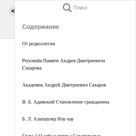
Поиск
Содержание
От редколлегии
Personalia Памяти Андрея Дмитриевича
Cахарова
Академик Андрей Дмитриевич Сахаров
В. Б. Адамский Становление гражданина
Б. Л. Альтшулер Ноу-хау
Глава 1 О себе в связи с Сахаровым и