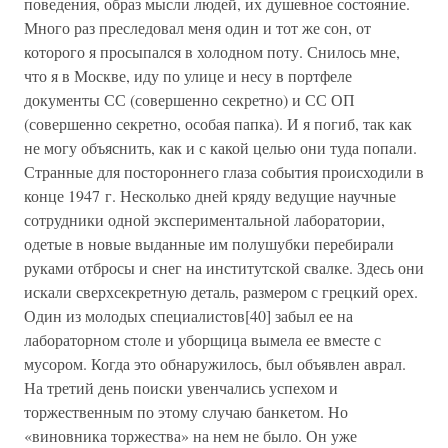
поведения, образ мысли людей, их душевное состояние.
Много раз преследовал меня один и тот же сон, от
которого я просыпался в холодном поту. Снилось мне,
что я в Москве, иду по улице и несу в портфеле
документы СС (совершенно секретно) и СС ОП
(совершенно секретно, особая папка). И я погиб, так как
не могу объяснить, как и с какой целью они туда попали.
Странные для постороннего глаза события происходили в
конце 1947 г. Несколько дней кряду ведущие научные
сотрудники одной экспериментальной лаборатории,
одетые в новые выданные им полушубки перебирали
руками отбросы и снег на институтской свалке. Здесь они
искали сверхсекретную деталь, размером с грецкий орех.
Один из молодых специалистов[40] забыл ее на
лабораторном столе и уборщица вымела ее вместе с
мусором. Когда это обнаружилось, был объявлен аврал.
На третий день поиски увенчались успехом и
торжественным по этому случаю банкетом. Но
«виновника торжества» на нем не было. Он уже