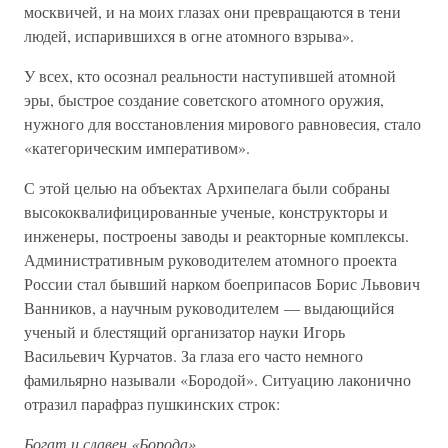
москвичей, и на моих глазах они превращаются в тени
людей, испарившихся в огне атомного взрыва».
У всех, кто осознал реальности наступившей атомной
эры, быстрое создание советского атомного оружия,
нужного для восстановления мирового равновесия, стало
«категорическим императивом».
С этой целью на объектах Архипелага были собраны
высококвалифицированные ученые, конструкторы и
инженеры, построены заводы и реакторные комплексы.
Административным руководителем атомного проекта
России стал бывший нарком боеприпасов Борис Львович
Ванников, а научным руководителем — выдающийся
ученый и блестящий организатор науки Игорь
Васильевич Курчатов. За глаза его часто немного
фамильярно называли «Бородой». Ситуацию лаконично
отразил парафраз пушкинских строк:
Богат и славен «Борода»,