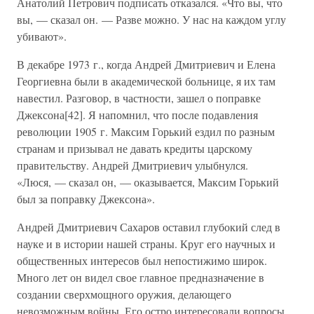
Анатолий Петрович подписать отказался. «Что вы, что
вы, — сказал он. — Разве можно. У нас на каждом углу
убивают».
В декабре 1973 г., когда Андрей Дмитриевич и Елена
Георгиевна были в академической больнице, я их там
навестил. Разговор, в частности, зашел о поправке
Джексона[42]. Я напомнил, что после подавления
революции 1905 г. Максим Горький ездил по разным
странам и призывал не давать кредиты царскому
правительству. Андрей Дмитриевич улыбнулся.
«Люся, — сказал он, — оказывается, Максим Горький
был за поправку Джексона».
Андрей Дмитриевич Сахаров оставил глубокий след в
науке и в истории нашей страны. Круг его научных и
общественных интересов был непостижимо широк.
Много лет он видел свое главное предназначение в
создании сверхмощного оружия, делающего
невозможным войны. Его остро интересовали вопросы