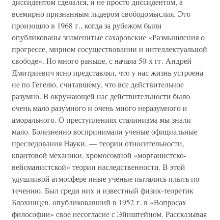
диссидентом сделался, и не просто диссидентом, а
всемирно признанным лидером свободомыслия. Это
произошло в 1968 г., когда за рубежом были
опубликованы знаменитые сахаровские «Размышления о
прогрессе, мирном сосуществовании и интеллектуальной
свободе». Но много раньше, с начала 50-х гг. Андрей
Дмитриевич ясно представлял, что у нас жизнь устроена
не по Гегелю, считавшему, что все действительное
разумно. В окружающей нас действительности было
очень мало разумного и очень много неразумного и
аморального. О преступлениях сталинизма мы знали
мало. Болезненно воспринимали ученые официальные
преследования Науки, — теории относительности,
квантовой механики, хромосомной «морганистско-
вейсманистской» теории наследственности. В этой
удушливой атмосфере иные ученые пытались плыть по
течению. Был среди них и известный физик-теоретик
Блохинцев, опубликовавший в 1952 г. в «Вопросах
философии» свое несогласие с Эйнштейном. Рассказывая