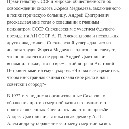
Правительству СССР и мировой общественности об
освобождении биолога Жореса Медведева, заключенного
в психиатрическую больницу. Андрей Дмитриевич
рассказывал мне тогда о совещании с главным
психиатром СССР Снежневским с участием будущего
президента АН СССР А. П. Александрова и нескольких
других академиков. Снежневский утверждал, что из
анализа трудов Жореса Медведева однозначно следует,
что он психически нездоров. Андрей Дмитриевич
вспомнил также, что во время этой встречи Анатолий
Петрович заметил ему с укором: «Что вы все стремитесь,
чтобы иностранная свинья совала свое рыло в наш
советский огород?»
В 1972 г. я подписал организованные Сахаровым
обращения против смертной казни и за амнистию
политзаключенных. Случилось так, что по просьбе
Андрея Дмитриевича я показал академику А. П.
Александрову обращение за отмену смертной казни.