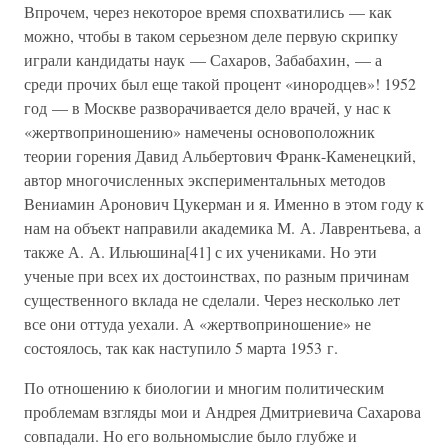
Впрочем, через некоторое время спохватились — как
можно, чтобы в таком серьезном деле первую скрипку
играли кандидаты наук — Сахаров, Забабахин, — а
среди прочих был еще такой процент «инородцев»! 1952
год — в Москве разворачивается дело врачей, у нас к
«жертвоприношению» намечены основоположник
теории горения Давид Альбертович Франк-Каменецкий,
автор многочисленных экспериментальных методов
Вениамин Аронович Цукерман и я. Именно в этом году к
нам на объект направили академика М. А. Лаврентьева, а
также А. А. Ильюшина[41] с их учениками. Но эти
ученые при всех их достоинствах, по разным причинам
существенного вклада не сделали. Через несколько лет
все они оттуда уехали. А «жертвоприношение» не
состоялось, так как наступило 5 марта 1953 г.
По отношению к биологии и многим политическим
проблемам взгляды мои и Андрея Дмитриевича Сахарова
совпадали. Но его вольномыслие было глубже и