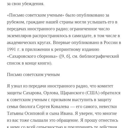
за свои убеждения.
«Письмо советским ученым» было опубликовано за
рубежом, граждане нашей страны могли услышать его в
передачах иностранного радио; ограниченное число
экземпляров распространялось в самиздате, в том числе в
академических кругах. Впервые опубликовано в России в
1991 г. в приложении к репринтному изданию
«Сахаровского сборника» ([9, б], см. библиографический
список в конце книги).
Письмо советским ученым
Я узнал из передачи иностранного радио, что комитет
защиты Сахарова, Орлова, Щаранского (США) обратился
к советским ученым с призывом выступить в защиту
семьи биолога Сергея Ковалева — его самого, невестки
Татьяны Осиповой и сына Ивана. Я уверен, что многие
из вас тоже слышали это обращение. Я прошу отнестись
к нему со всей серьезностью и предпринять те действия,