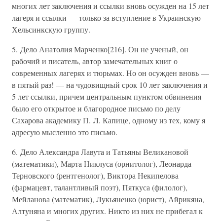
многих лет заключения и ссылки вновь осужден на 15 лет
лагеря и ссылки — только за вступление в Украинскую
Хельсинкскую группу.
5. Дело Анатолия Марченко[216]. Он не ученый, он
рабочий и писатель, автор замечательных книг о
современных лагерях и тюрьмах. Но он осужден вновь —
в пятый раз! — на чудовищный срок 10 лет заключения и
5 лет ссылки, причем центральным пунктом обвинения
было его открытое и благородное письмо по делу
Сахарова академику П. Л. Капице, одному из тех, кому я
адресую мысленно это письмо.
6. Дело Александра Лавута и Татьяны Великановой
(математики), Марта Никлуса (орнитолог), Леонарда
Терновского (рентгенолог), Виктора Некипелова
(фармацевт, талантливый поэт), Пяткуса (филолог),
Мейланова (математик), Лукьяненко (юрист), Айрикяна,
Алтуняна и многих других. Никто из них не прибегал к