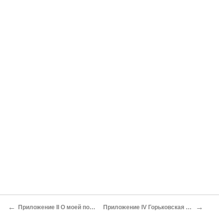
←
→
Приложение II О моей позиции
Приложение IV Горьковская папка