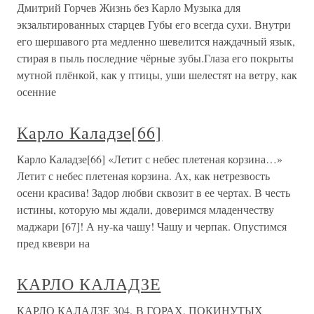
Дмитрий Горчев Жизнь без Карло Музыка для
экзальтированных старцев Губы его всегда сухи. Внутри
его шершавого рта медленно шевелится наждачный язык,
стирая в пыль последние чёрные зубы.Глаза его покрыты
мутной плёнкой, как у птицы, уши шелестят на ветру, как
осенние
Карло Каладзе[66]
Карло Каладзе[66] «Летит с небес плетеная корзина…»
Летит с небес плетеная корзина. Ах, как нетрезвость
осени красива! Задор любви сквозит в ее чертах. В честь
истины, которую мы ждали, доверимся младенчеству
маджари [67]! А ну-ка чашу! Чашу и черпак. Опустимся
пред квеври на
КАРЛО КАЛАДЗЕ
КАРЛО КАЛАДЗЕ 304. В ГОРАХ, ПОКИНУТЫХ