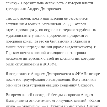
списку». Поразительна мелочность, с которой власти
третировали Андрея Дмитриевича.
Так шло время, пока наша история не разразилась
вступлением войск в Афганистан. А. Д. Сахаров
отреагировал сразу, он осудил в интервью зарубежным
журналистам эту акцию, пророчески предрекая ее
позорный конец. За это он был выслан в Горький и
лишен всех наград и званий (кроме академического). В
Горьком почти в полной изоляциии он завершил
несколько интересных статей по космологии, которые
были опубликованы в ЖЭТФе.
Я встретился с Андреем Дмитриевичем в ФИАНе вскоре
после его триумфального возвращения. Все участники
семинара стоя устроили овацию академику Сахарову.
Во время нашей последней беседы я спросил Андрея
Дмитриевича относительно его научных занятий. «Какая
наука, — ответил он, — в Горьком я имел время. Сейчас