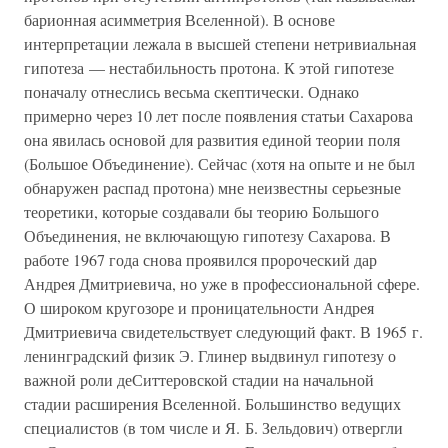
барионная асимметрия Вселенной). В основе
интерпретации лежала в высшей степени нетривиальная
гипотеза — нестабильность протона. К этой гипотезе
поначалу отнеслись весьма скептически. Однако
примерно через 10 лет после появления статьи Сахарова
она явилась основой для развития единой теории поля
(Большое Объединение). Сейчас (хотя на опыте и не был
обнаружен распад протона) мне неизвестны серьезные
теоретики, которые создавали бы теорию Большого
Объединения, не включающую гипотезу Сахарова. В
работе 1967 года снова проявился пророческий дар
Андрея Дмитриевича, но уже в профессиональной сфере.
О широком кругозоре и проницательности Андрея
Дмитриевича свидетельствует следующий факт. В 1965 г.
ленинградский физик Э. Глинер выдвинул гипотезу о
важной роли деСиттеровской стадии на начальной
стадии расширения Вселенной. Большинство ведущих
специалистов (в том числе и Я. Б. Зельдович) отвергли