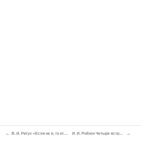
←
→
В. И. Ритус «Если не я, то кто?»
И. И. Ройзен Четыре встречи