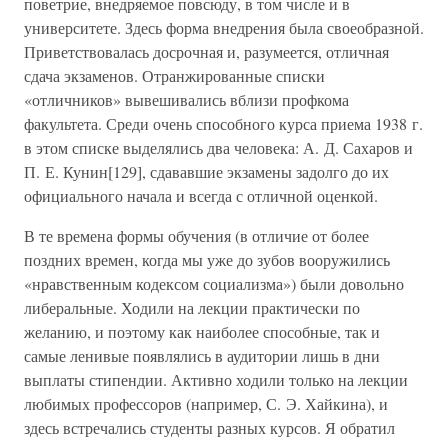
поветрие, внедряемое повсюду, в том числе и в
университете. Здесь форма внедрения была своеобразной.
Приветствовалась досрочная и, разумеется, отличная
сдача экзаменов. Отранжированные списки
«отличников» вывешивались вблизи профкома
факультета. Среди очень способного курса приема 1938 г.
в этом списке выделялись два человека: А. Д. Сахаров и
П. Е. Кунин[129], сдававшие экзамены задолго до их
официального начала и всегда с отличной оценкой.
В те времена формы обучения (в отличие от более
поздних времен, когда мы уже до зубов вооружились
«нравственным кодексом социализма») были довольно
либеральные. Ходили на лекции практически по
желанию, и поэтому как наиболее способные, так и
самые ленивые появлялись в аудитории лишь в дни
выплаты стипендии. Активно ходили только на лекции
любимых профессоров (например, С. Э. Хайкина), и
здесь встречались студенты разных курсов. Я обратил