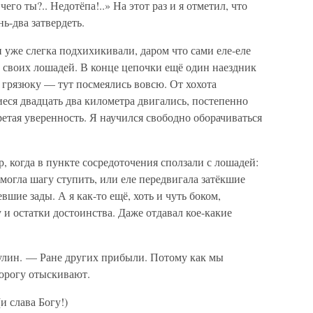
чего ты?.. Недотёпа!..» На этот раз и я отметил, что
нь-два затвердеть.
и уже слегка подхихикивали, даром что сами еле-еле
 своих лошадей. В конце цепочки ещё один наездник
ю грязюку — тут посмеялись вовсю. От хохота
еся двадцать два километра двигались, постепенно
етая уверенность. Я научился свободно оборачиваться
, когда в пункте сосредоточения сползали с лошадей:
 могла шагу ступить, или еле передвигала затёкшие
вшие зады. А я как-то ещё, хоть и чуть боком,
 и остатки достоинства. Даже отдавал кое-какие
улин. — Ране других прибыли. Потому как мы
дорогу отыскивают.
и слава Богу!)