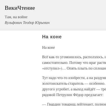
ВикиЧтение
Там, на войне
Вульфович Теодор Юрьевич
На коне
На коне
Всё как-то угомонилось, расползлось,
самостоятельно. Потому что враг раст
«отступил»)… Опять плыть по сплошня
Тут надо что-то изобрести, а на разду
золотоискатель-старатель — особенно.
другого угробит, а выход найдёт — тр
рядовой Петрулин Фёдор предлагает:
— Гвардии товарищ лейтенант, полное