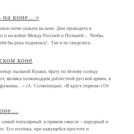
ь на коне…»
оило ночи скакать на коне, Дни проводить в
и) и на войне Между Россией и Польшей… Чтобы,
ебя бы рука поднялась!.. Так и не свиделись
ском коне
женцу пыльной Кушки, брату по белому солнцу
, являясь полководцем доблестной русской армии, в
а дружины…» (А. Солженицын, «В круге первом») От
коне…
 самый популярный, в прямом смысле – народный и
т. Его поэтика, при кажущейся простоте и