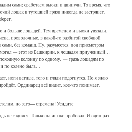
ладим сами; сработаем вьюки и двинули. То время, что
бочий лошак в тутошней грязи никогда не застрянет.
берет.
о и больше лошадей. Тем временем и вьюки увязали.
мена, проволочные, в какой-то разбитой скобяной
и сами, без команд. Ну, разумеется, под присмотром
могал — этот из Башкирии, к лошадям приученный…
в походную колонну по одному, — грязь лошадям по
А и по колено была…
ет, ноги ватные, того и гляди подогнутся. Но я знаю
 пройдёт. Ординарец всё видит, кое-что понимает.
телим, но зато— стремена! Усидите.
ь не садился. Только на ишаке пробовал. И один раз