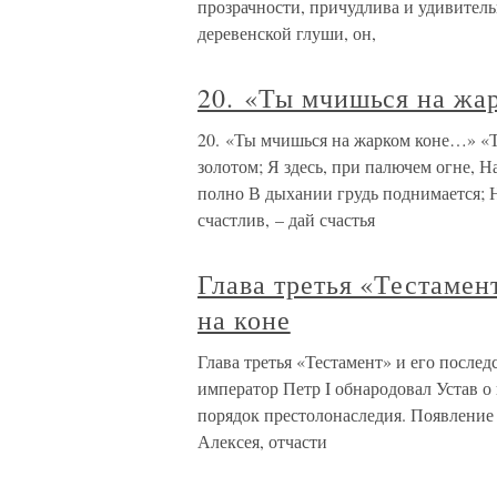
прозрачности, причудлива и удивитель
деревенской глуши, он,
20. «Ты мчишься на жа
20. «Ты мчишься на жарком коне…» «Т
золотом; Я здесь, при палючем огне, Н
полно В дыхании грудь поднимается; Н
счастлив, – дай счастья
Глава третья «Тестамен
на коне
Глава третья «Тестамент» и его после
император Петр I обнародовал Устав 
порядок престолонаследия. Появление 
Алексея, отчасти