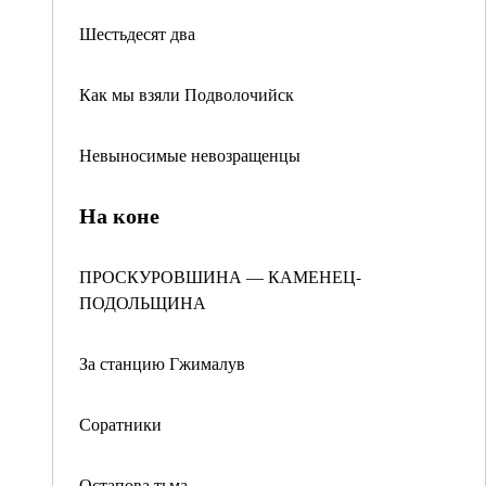
Шестьдесят два
Как мы взяли Подволочийск
Невыносимые невозращенцы
На коне
ПРОСКУРОВШИНА — КАМЕНЕЦ-
ПОДОЛЬЩИНА
За станцию Гжималув
Соратники
Остапова тьма