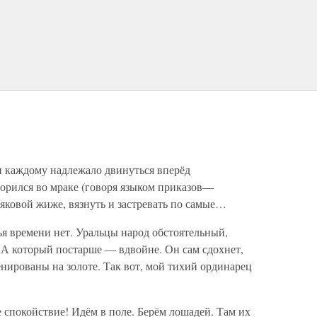
 и каждому надлежало двинуться вперёд
ворился во мраке (говоря языком приказов—
ковой жиже, вязнуть и застревать по самые…
мья времени нет. Уральцы народ обстоятельный,
 А который постарше — вдвойне. Он сам сдохнет,
енированы на золоте. Так вот, мой тихий ординарец
 спокойствие! Идём в поле. Берём лошадей. Там их