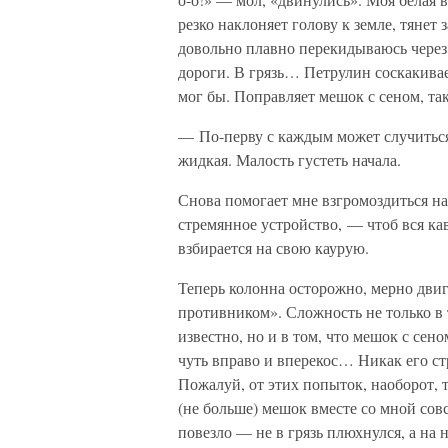
резко наклоняет голову к земле, тянет
довольно плавно перекидываюсь через 
дороги. В грязь… Петрулин соскакивает
мог бы. Поправляет мешок с сеном, та
— По-перву с каждым может случиться
жидкая. Малость густеть начала.
Снова помогает мне взгромоздиться на
стремянное устройство, — чтоб вся ка
взбирается на свою каурую.
Теперь колонна осторожно, мерно двиг
противником». Сложность не только в 
известно, но и в том, что мешок с се
чуть вправо и вперекос… Никак его с
Пожалуй, от этих попыток, наоборот, 
(не больше) мешок вместе со мной совс
повезло — не в грязь плюхнулся, а на