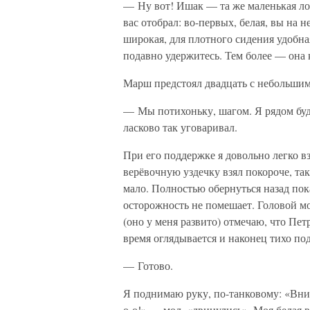
— Ну вот! Ишак — та же маленькая лош
вас отобрал: во-первых, белая, вы на н
широкая, для плотного сидения удобна
подавно удержитесь. Тем более — она 
Марш предстоял двадцать с небольшим 
— Мы потихоньку, шагом. Я рядом буд
ласково так уговаривал.
При его поддержке я довольно легко в
верёвочную уздечку взял покороче, та
мало. Полностью обернуться назад по
осторожность не помешает. Головой мо
(оно у меня развито) отмечаю, что Пет
время оглядывается и наконец тихо по
— Готово.
Я поднимаю руку, по-танковому: «Вни
о-о!» — мол, «двинулись». Моя белая 