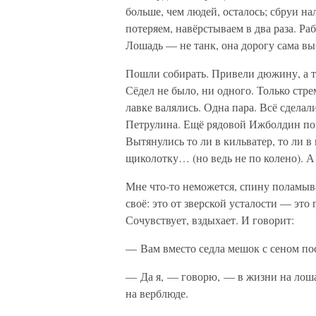
больше, чем людей, осталось; сбруи на
потеряем, навёрстываем в два раза. Ра
Лошадь — не танк, она дорогу сама вы
Пошли собирать. Привели дюжину, а т
Сёдел не было, ни одного. Только стре
лавке валялись. Одна пара. Всё сделал
Петрулина. Ещё рядовой Ижболдин по
Вытянулись то ли в кильватер, то ли 
щиколотку… (но ведь не по колено). 
Мне что-то неможется, спину поламыва
своё: это от зверской усталости — это
Сочувствует, вздыхает. И говорит:
— Вам вместо седла мешок с сеном пос
— Да я, — говорю, — в жизни на лошад
на верблюде.