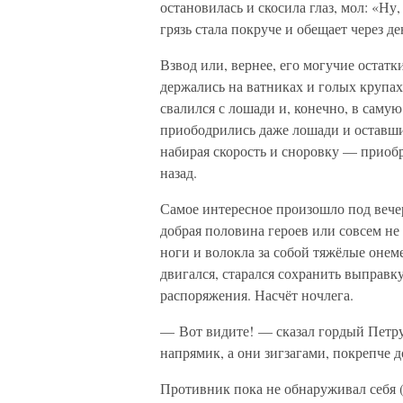
остановилась и скосила глаз, мол: «Ну, 
грязь стала покруче и обещает через де
Взвод или, вернее, его могучие остатк
держались на ватниках и голых крупах
свалился с лошади и, конечно, в саму
приободрились даже лошади и оставши
набирая скорость и сноровку — приобр
назад.
Самое интересное произошло под вечер
добрая половина героев или совсем не
ноги и волокла за собой тяжёлые онеме
двигался, старался сохранить выправку
распоряжения. Насчёт ночлега.
— Вот видите! — сказал гордый Петр
напрямик, а они зигзагами, покрепче 
Противник пока не обнаруживал себя (