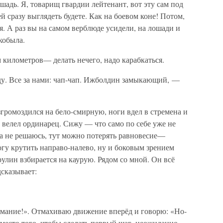
адь. Я, товарищ гвардии лейтенант, вот эту сам под
ей сразу выглядеть будете. Как на боевом коне! Потом,
я. А раз вы на самом верблюде усидели, на лошади и
кобыла.
километров— делать нечего, надо карабкаться.
у. Все за нами: чап-чап. Ижболдин замыкающий, —
згромоздился на бело-смирную, ноги вдел в стремена и
к велел ординарец. Сижу — что само по себе уже не
ка не решаюсь, тут можно потерять равновесие—
гу крутить направо-налево, ну и боковым зрением
рулин взбирается на каурую. Рядом со мной. Он всё
дсказывает:
мание!». Отмахиваю движение вперёд и говорю: «Но-
вместо того, чтобы сделать первый шаг, неожиданно