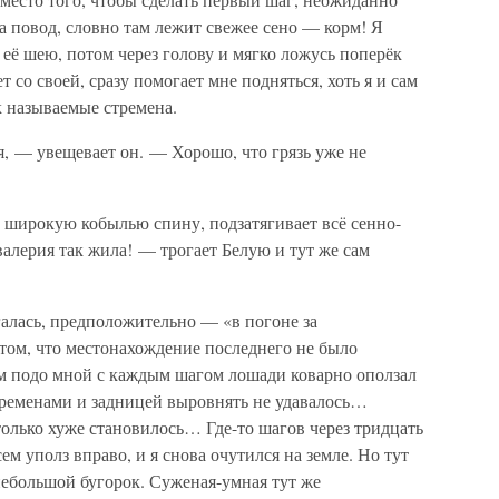
 за повод, словно там лежит свежее сено — корм! Я
её шею, потом через голову и мягко ложусь поперёк
 со своей, сразу помогает мне подняться, хоть я и сам
к называемые стремена.
, — увещевает он. — Хорошо, что грязь уже не
 широкую кобылью спину, подзатягивает всё сенно-
валерия так жила! — трогает Белую и тут же сам
алась, предположительно — «в погоне за
том, что местонахождение последнего не было
ном подо мной с каждым шагом лошади коварно оползал
тременами и задницей выровнять не удавалось…
только хуже становилось… Где-то шагов через тридцать
ем уполз вправо, и я снова очутился на земле. Но тут
 небольшой бугорок. Суженая-умная тут же