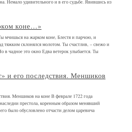
на. Немало удивительного и в его судьбе. Явившись из
рком коне…»
ы мчишься на жарком коне, Блестя и парчою, и
ад тяжким склонялся молотом. Ты счастлив, – свежо и
о в чадное это окно Едва ветерок улыбается. Ты
т» и его последствия. Меншиков
дствия. Меншиков на коне В феврале 1722 года
о наследии престола, коренным образом менявший
его было обусловлено отчасти делом царевича