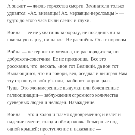
А значит — жизнь торжества смерти. Зачинатели только
удивятся: «Ах, внезапцы! Ах, мерзавцы-вероломцы!» —
будто до этого часа были слепы и глухи.
Война — ее не ухватишь за бороду, не посадишь ни за
школьную парту, ни на кол. Не распнёшь. Она с норовом.
Война — не терпит ни хозяина, ни распорядителя, ни
доброхота-советчика. Ее не присвоишь. Все это
россказни, что, дескать, «вон тот Великий, да вон тот
Выдающийся, что ни говори, вел, оседлал и выиграл Нам
эту страшную войну!» или, наоборот, «проиграл»…
Чушь. Это злонамеренные выдумки или болезненные
галлюцинации— заблуждения огромного количества
суеверных людей и нелюдей. Наваждение.
Война — это и холод и пламя одновременно; и взлет и
падение вместе; голод и обжираловка безмерные под
одной крышей; преступление и наказание —