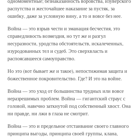
одномоментные; безнаказанность воровства, изуверского
распутства и жесточайшее наказание за пустяк, за
ошибку, даже за условную вину, а то и вовсе без нее.
Война — это взрыв чести и эманация бесчестия, это
справедливость возмездия, но тут же и разгул
несуразности, уродства обстоятельств, искалеченных,
изуродованных тел и судеб. Это сверхвласть и
распоясавшееся самоуправство.
Но это (вот бывает же и такое), непостижимая защита и
божественное покровительство. Где? И это на войне.
Война — это уход от большинства трудных или вовсе
неразрешимых проблем. Война — гигантский страус с
головой, навечно заткнутой под собственный хвост. Она
ни правде, ни лжи в глаза не смотрит.
Война — это и предельное отстаивание своего главного
принципа выгоды, принципа своей группы, клана,