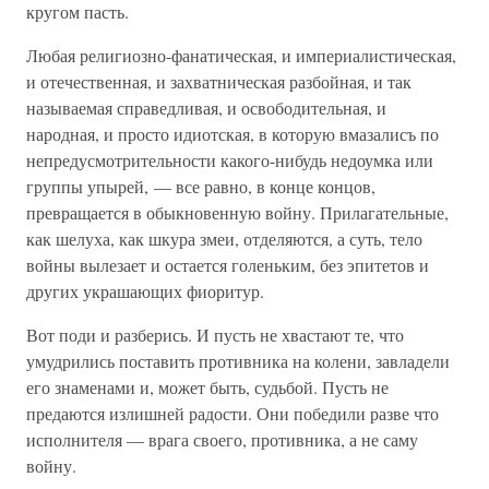
кругом пасть.
Любая религиозно-фанатическая, и империалистическая,
и отечественная, и захватническая разбойная, и так
называемая справедливая, и освободительная, и
народная, и просто идиотская, в которую вмазалисъ по
непредусмотрительности какого-нибудь недоумка или
группы упырей, — все равно, в конце концов,
превращается в обыкновенную войну. Прилагательные,
как шелуха, как шкура змеи, отделяются, а суть, тело
войны вылезает и остается голеньким, без эпитетов и
других украшающих фиоритур.
Вот поди и разберись. И пусть не хвастают те, что
умудрились поставить противника на колени, завладели
его знаменами и, может быть, судьбой. Пусть не
предаются излишней радости. Они победили разве что
исполнителя — врага своего, противника, а не саму
войну.