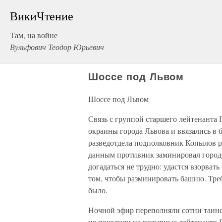
ВикиЧтение
Там, на войне
Вульфович Теодор Юрьевич
Шоссе под Львом
Шоссе под Львом
Связь с группой старшего лейтенанта П
окраины города Львова и ввязались в 
разведотдела подполковник Копылов р
данным противник заминировал город
догадаться не трудно: удастся взорват
том, чтобы разминировать башню. Треб
было.
Ночной эфир переполняли сотни таинс
не походили на позывные лейтенанта П