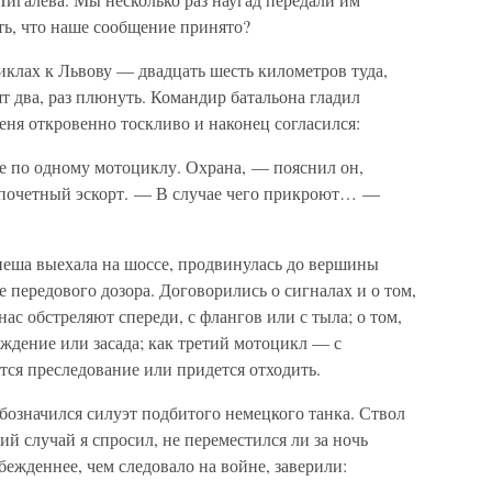
ть, что наше сообщение принято?
иклах к Львову — двадцать шесть километров туда,
ят два, раз плюнуть. Командир батальона гладил
еня откровенно тоскливо и наконец согласился:
ще по одному мотоциклу. Охрана, — пояснил он,
то почетный эскорт. — В случае чего прикроют… —
пеша выехала на шоссе, продвинулась до вершины
 передового дозора. Договорились о сигналах и о том,
нас обстреляют спереди, с флангов или с тыла; о том,
раждение или засада; как третий мотоцикл — с
тся преследование или придется отходить.
 обозначился силуэт подбитого немецкого танка. Ствол
й случай я спросил, не переместился ли за ночь
бежденнее, чем следовало на войне, заверили: