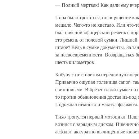
— Полный мертвяк! Как дали ему вчера
Пора было трогаться, но ощущение како
мешало. Чего-то не хватало. Или что
был поясной офицерский ремень с пор
это ремень от полевой сумки. Лишней б
штабе? Ведь в сумке документы. За т
за несвоевременности. Возвращаться б
шесть километров!
Кобуру с пистолетом передвинул впере
Привычно ощупал голенища сапог: там 
свинцовыми. В брезентовой сумке на 
то против обыкновения достал из-под 
Подождал немного и махнул флажком.
Тихо тронулся первый мотоцикл. Наш 
возился с зарядным диском. Пшеничное
асфальт, аккуратно вычищенные кюве