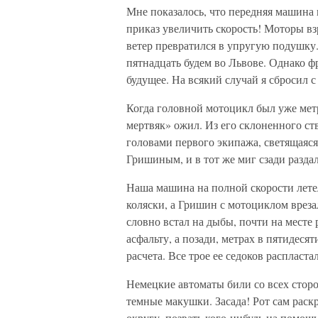
Мне показалось, что передняя машина
приказ увеличить скорость! Моторы вз
ветер превратился в упругую подушку. 
пятнадцать будем во Львове. Однако ф
будущее. На всякий случай я сбросил с
Когда головной мотоцикл был уже метр
мертвяк» ожил. Из его склоненного ст
головами первого экипажа, светящаяс
Гришиным, и в тот же миг сзади раздал
Наша машина на полной скорости летел
коляски, а Гришин с мотоциклом врез
словно встал на дыбы, почти на месте 
асфальту, а позади, метрах в пятидес
расчета. Все трое ее седоков распласта
Немецкие автоматы били со всех сторо
темные макушки. Засада! Рот сам раскр
округу, позвать кого-нибудь на помо