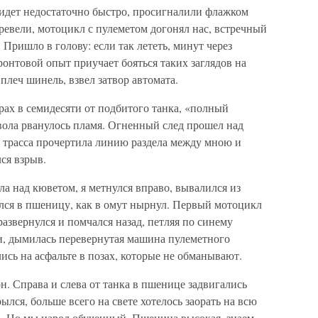
 идет недостаточно быстро, просигналили флажком
ревели, мотоцикл с пулеметом догонял нас, встречный
Пришло в голову: если так лететь, минут через
ронтовой опыт приучает бояться таких заглядов на
 плеч шинель, взвел затвор автомата.
ах в семидесяти от подбитого танка, «полный
вола рванулось пламя. Огненный след прошел над
я трасса прочертила линию раздела между мною и
ся взрыв.
а над кюветом, я метнулся вправо, вывалился из
ался в пшеницу, как в омут нырнул. Первый мотоцикл
развернулся и помчался назад, петляя по синему
яти, дымилась перевернутая машина пулеметного
лись на асфальте в позах, которые не обманывают.
н. Справа и слева от танка в пшенице задвигались
ылся, больше всего на свете хотелось заорать на всю
щь. Но мы народ обученный. Пшеница высокая, знаем —