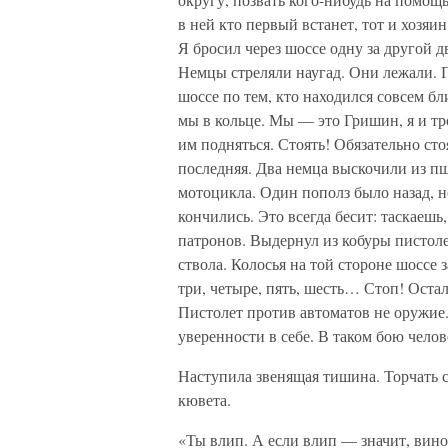
в ней кто первый встанет, тот и хозяин
Я бросил через шоссе одну за другой д
Немцы стреляли наугад. Они лежали. П
шоссе по тем, кто находился совсем б
мы в кольце. Мы — это Гришин, я и тр
им подняться. Стоять! Обязательно сто
последняя. Два немца выскочили из пш
мотоцикла. Один пополз было назад, н
кончились. Это всегда бесит: таскаешь,
патронов. Выдернул из кобуры пистоле
ствола. Колосья на той стороне шоссе 
три, четыре, пять, шесть… Стоп! Остало
Пистолет против автоматов не оружие
уверенности в себе. В таком бою челов
Наступила звенящая тишина. Торчать с
кювета.
«Ты влип. А если влип — значит, винов