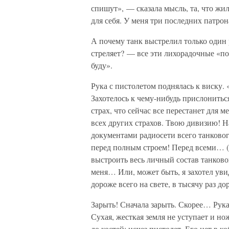
спишут», — сказала мысль, та, что жил
для себя. У меня три последних патрон
А почему танк выстрелил только один 
стреляет? — все эти лихорадочные «по
буду».
Рука с пистолетом поднялась к виску. 
Захотелось к чему-нибудь прислонитьс
страх, что сейчас все перестанет для 
всех других страхов. Твою дивизию! На
документами радиосети всего танковог
перед полным строем! Перед всеми… (С
выстроить весь личный состав танковог
меня… Или, может быть, я захотел увид
дороже всего на свете, в тысячу раз д
Зарыть! Сначала зарыть. Скорее… Рук
Сухая, жесткая земля не уступает и н
до костей: исчез пистолет. Его нет в ко