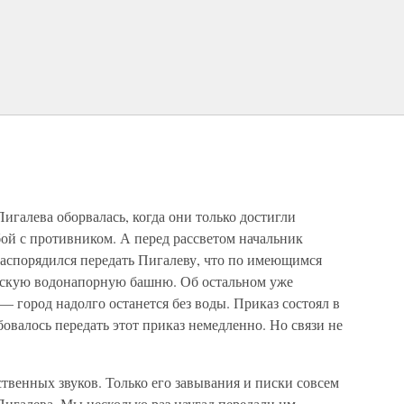
игалева оборвалась, когда они только достигли
бой с противником. А перед рассветом начальник
аспорядился передать Пигалеву, что по имеющимся
скую водонапорную башню. Об остальном уже
ь — город надолго останется без воды. Приказ состоял в
овалось передать этот приказ немедленно. Но связи не
твенных звуков. Только его завывания и писки совсем
игалева. Мы несколько раз наугад передали им