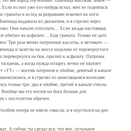
. Если из них уже кто-нибудь встал, мне не подняться.
ве гранаты и вслед за разрывами вскочил на ноги.
шеница выдавала их движения, и я стрелял через
лизко. Они начали отползать… Если засада настоящая,
ое убитых на асфальте… Еще граната. Только не дать
ять! Три раза менял патронные кассеты, в автомате —
еницы и залегли на шоссе недалеко от перевернутого
о перевернулся на бок, прилип к асфальту. Патроны
 таскаешь, а когда нужда позарез, вечно не хватает
т «ТТ» — восемь патронов в обойме, девятый в канале
зашевелились, и я стрелял по шевелящимся колосьям:
сь только три: два в обойме, третий в канале ствола.
. Вообще мы его носим на боку больше для
ек с пистолетом обречен.
толбом теперь не имело смысла, и я опустился на дно
ат. А сейчас ты сделал все, что мог, остальное