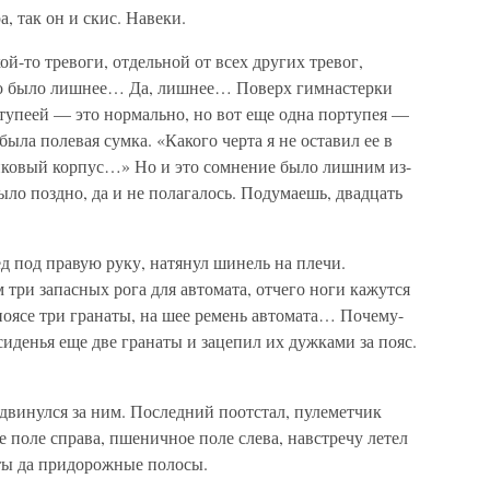
, так он и скис. Навеки.
й-то тревоги, отдельной от всех других тревог,
-то было лишнее… Да, лишнее… Поверх гимнастерки
тупеей — это нормально, но вот еще одна портупея —
ыла полевая сумка. «Какого черта я не оставил ее в
анковый корпус…» Но и это сомнение было лишним из-
ыло поздно, да и не полагалось. Подумаешь, двадцать
д под правую руку, натянул шинель на плечи.
три запасных рога для автомата, отчего ноги кажутся
поясе три гранаты, на шее ремень автомата… Почему-
сиденья еще две гранаты и зацепил их дужками за пояс.
двинулся за ним. Последний поотстал, пулеметчик
 поле справа, пшеничное поле слева, навстречу летел
ты да придорожные полосы.