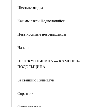
Шестьдесят два
Как мы взяли Подволочийск
Невыносимые невозращенцы
На коне
ПРОСКУРОВШИНА — КАМЕНЕЦ-
ПОДОЛЬЩИНА
За станцию Гжималув
Соратники
Остапова тьма