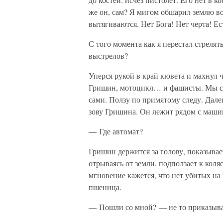
же он, сам? Я мигом обшарил землю во
вытягиваются. Нет Бога! Нет черта! Ес
С того момента как я перестал стрелять
выстрелов?
Уперся рукой в край кювета и махнул 
Гришин, мотоцикл… и фашисты. Мы сто
сами. Ползу по примятому следу. Дале
зову Гришина. Он лежит рядом с маши
— Где автомат?
Гришин держится за голову, показывае
отрываясь от земли, подползает к коля
мгновение кажется, что нет убитых на 
пшеница.
— Пошли со мной? — не то приказыва