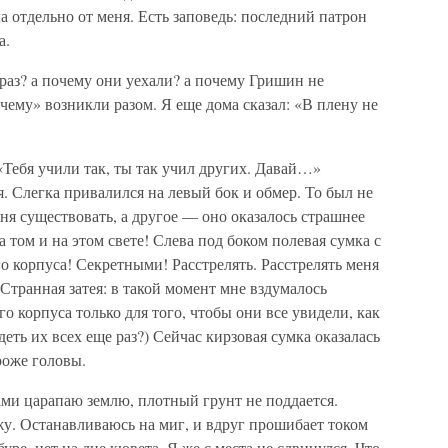
а отдельно от меня. Есть заповедь: последний патрон
а.
раз? а почему они уехали? а почему Гришин не
чему» возникли разом. Я еще дома сказал: «В плену не
«Тебя учили так, ты так учил других. Давай…»
я. Слегка привалился на левый бок и обмер. То был не
меня существовать, а другое — оно оказалось страшнее
 том и на этом свете! Слева под боком полевая сумка с
о корпуса! Секретными! Расстрелять. Расстрелять меня
транная затея: в такой момент мне вздумалось
о корпуса только для того, чтобы они все увидели, как
еть их всех еще раз?) Сейчас кирзовая сумка оказалась
ороже головы.
ами царапаю землю, плотный грунт не поддается.
ожу. Останавливаюсь на миг, и вдруг прошибает током
буре, нет на дне кювета. Я же с места не сдвинулся. Что